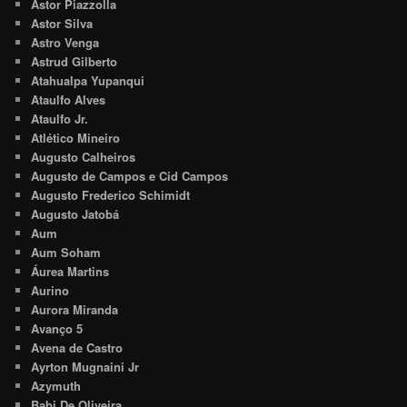
Astor Piazzolla
Astor Silva
Astro Venga
Astrud Gilberto
Atahualpa Yupanqui
Ataulfo Alves
Ataulfo Jr.
Atlético Mineiro
Augusto Calheiros
Augusto de Campos e Cid Campos
Augusto Frederico Schimidt
Augusto Jatobá
Aum
Aum Soham
Áurea Martins
Aurino
Aurora Miranda
Avanço 5
Avena de Castro
Ayrton Mugnaini Jr
Azymuth
Babi De Oliveira