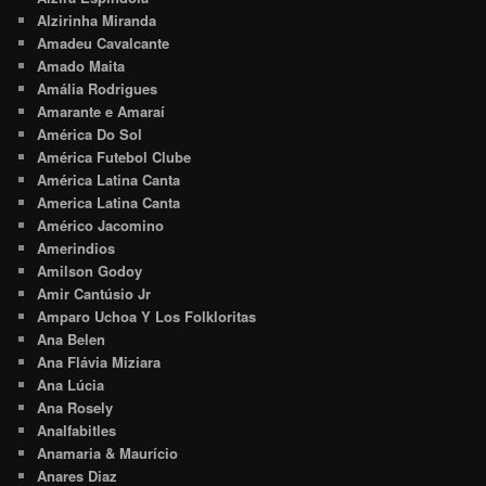
Alzirinha Miranda
Amadeu Cavalcante
Amado Maita
Amália Rodrigues
Amarante e Amaraí
América Do Sol
América Futebol Clube
América Latina Canta
America Latina Canta
Américo Jacomino
Amerindios
Amilson Godoy
Amir Cantúsio Jr
Amparo Uchoa Y Los Folkloritas
Ana Belen
Ana Flávia Miziara
Ana Lúcia
Ana Rosely
Analfabitles
Anamaria & Maurício
Anares Diaz