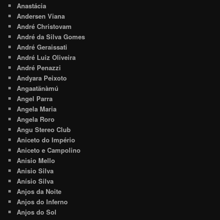
Anastácia
Andersen Viana
André Christovam
André da Silva Gomes
André Geraissati
André Luiz Oliveira
André Penazzi
Andyara Peixoto
Angaatãnàmú
Angel Parra
Angela Maria
Angela Roro
Angu Stereo Club
Aniceto do Império
Aniceto e Campolino
Anisio Mello
Anisio Silva
Anísio Silva
Anjos da Noite
Anjos do Inferno
Anjos do Sol