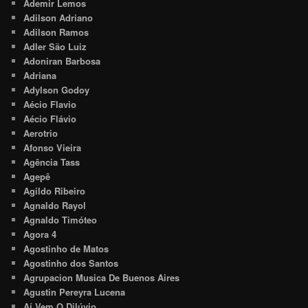
Ademir Lemos
Adilson Adriano
Adilson Ramos
Adler São Luiz
Adoniran Barbosa
Adriana
Adylson Godoy
Aécio Flavio
Aécio Flávio
Aerotrio
Afonso Vieira
Agência Tass
Agepê
Agildo Ribeiro
Agnaldo Rayol
Agnaldo Timóteo
Agora 4
Agostinho de Matos
Agostinho dos Santos
Agrupacion Musica De Buenos Aires
Agustin Pereyra Lucena
Aí Vem O Dilúvio