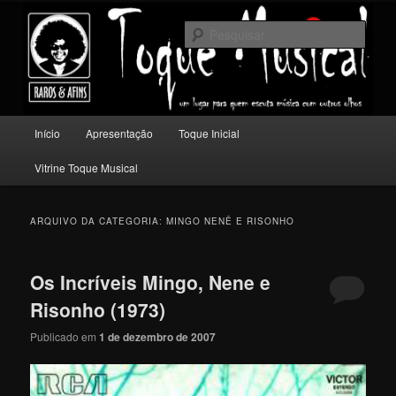
Pular
Pular
Um lugar para quem escuta música com outros olhos.
para
para
Pesqu
o
o
conteúdo
conteúdo
Toque Musical
principal
secundário
Menu
Início
Apresentação
Toque Inicial
principal
Vitrine Toque Musical
ARQUIVO DA CATEGORIA:
MINGO NENÊ E RISONHO
Os Incríveis Mingo, Nene e
Risonho (1973)
Publicado em
1 de dezembro de 2007