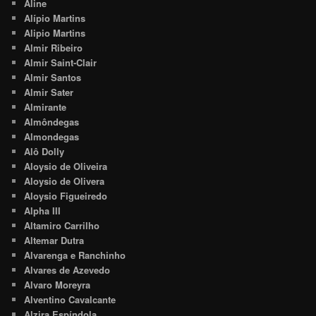
Aline
Alípio Martins
Alipio Martins
Almir Ribeiro
Almir Saint-Clair
Almir Santos
Almir Sater
Almirante
Almôndegas
Almondegas
Alô Dolly
Aloysio de Oliveira
Aloysio de Olivera
Aloysio Figueiredo
Alpha III
Altamiro Carrilho
Altemar Dutra
Alvarenga e Ranchinho
Alvares de Azevedo
Alvaro Moreyra
Alventino Cavalcante
Alzira Espíndola