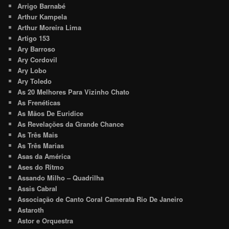
Arrigo Barnabé
Arthur Kampela
Arthur Moreira Lima
Artigo 153
Ary Barroso
Ary Cordovil
Ary Lobo
Ary Toledo
As 20 Melhores Para Vizinho Chato
As Frenéticas
As Mãos De Euridice
As Revelações da Grande Chance
As Três Mais
As Três Marias
Asas da América
Ases do Ritmo
Assando Milho – Quadrilha
Assis Cabral
Associação de Canto Coral Camerata Rio De Janeiro
Astaroth
Astor e Orquestra