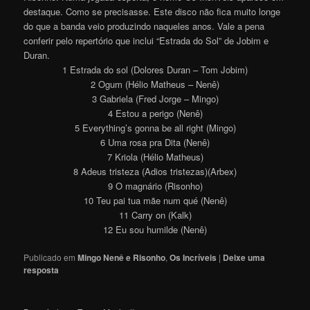
destaque. Como se precisasse. Este disco não fica muito longe
do que a banda veio produzindo naqueles anos. Vale a pena
conferir pelo repertório que inclui “Estrada do Sol” de Jobim e
Duran.
1 Estrada do sol (Dolores Duran – Tom Jobim)
2 Ogum (Hélio Matheus – Nenê)
3 Gabriela (Fred Jorge – Mingo)
4 Estou a perigo (Nenê)
5 Everything’s gonna be all right (Mingo)
6 Uma rosa pra Dita (Nenê)
7 Kriola (Hélio Matheus)
8 Adeus tristeza (Adios tristezas)(Arbex)
9 O magnário (Risonho)
10 Teu pai tua mãe num qué (Nenê)
11 Carry on (Kalk)
12 Eu sou humilde (Nenê)
Publicado em
Mingo Nenê e Risonho
,
Os Incríveis
|
Deixe uma
resposta