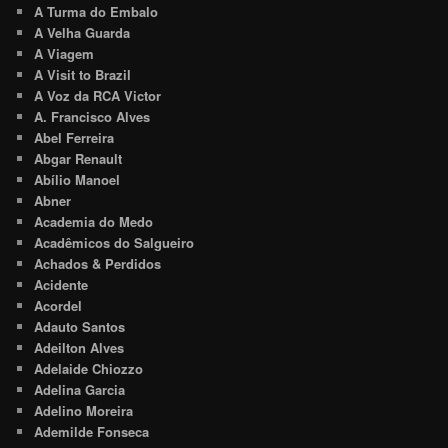
A Turma do Embalo
A Velha Guarda
A Viagem
A Visit to Brazil
A Voz da RCA Victor
A. Francisco Alves
Abel Ferreira
Abgar Renault
Abílio Manoel
Abner
Academia do Medo
Acadêmicos do Salgueiro
Achados & Perdidos
Acidente
Acordel
Adauto Santos
Adeilton Alves
Adelaide Chiozzo
Adelina Garcia
Adelino Moreira
Ademilde Fonseca