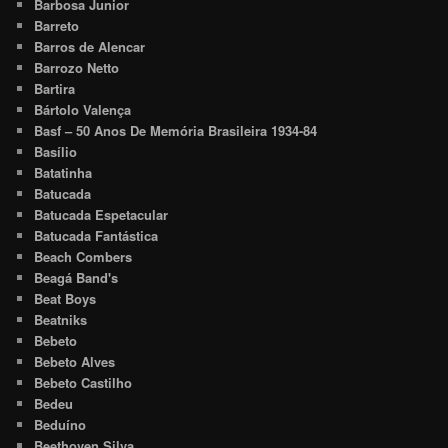
Barbosa Junior
Barreto
Barros de Alencar
Barrozo Netto
Bartira
Bártolo Valença
Basf – 50 Anos De Memória Brasileira 1934-84
Basílio
Batatinha
Batucada
Batucada Espetacular
Batucada Fantástica
Beach Combers
Beagá Band's
Beat Boys
Beatniks
Bebeto
Bebeto Alves
Bebeto Castilho
Bedeu
Beduíno
Beethoven Silva