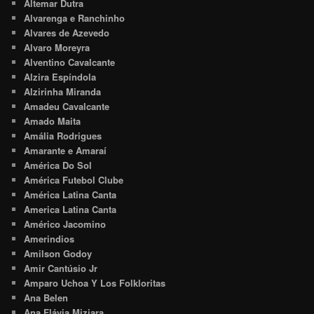
Altemar Dutra
Alvarenga e Ranchinho
Alvares de Azevedo
Alvaro Moreyra
Alventino Cavalcante
Alzira Espíndola
Alzirinha Miranda
Amadeu Cavalcante
Amado Maita
Amália Rodrigues
Amarante e Amaraí
América Do Sol
América Futebol Clube
América Latina Canta
America Latina Canta
Américo Jacomino
Amerindios
Amilson Godoy
Amir Cantúsio Jr
Amparo Uchoa Y Los Folkloritas
Ana Belen
Ana Flávia Miziara