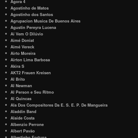
Agora 4
Agostinho de Matos
Agostinho dos Santos
Agrupacion Musica De Buenos Aires
Agustin Pereyra Lucena
Aí Vem O Dilúvio
Aimé Doniat
Aimé Vereck
Airto Moreira
Airton Lima Barbosa
Akira S
AKT2 Frauen Kreisen
Al Brito
Al Newman
Al Person e Seu Ritmo
Al Quincas
Ala Dos Compositores Da E. S. E. P. De Mangueira
Aladdin Band
Alaide Costa
Albenzio Perrone
Albert Pavão
Albertinho Fortuna