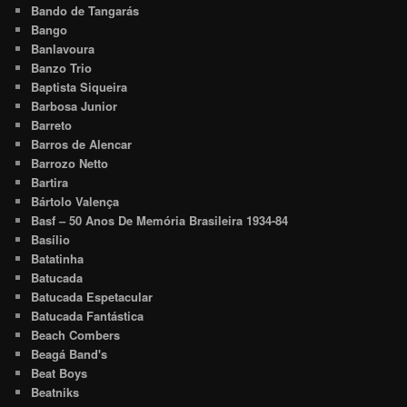
Bando de Tangarás
Bango
Banlavoura
Banzo Trio
Baptista Siqueira
Barbosa Junior
Barreto
Barros de Alencar
Barrozo Netto
Bartira
Bártolo Valença
Basf – 50 Anos De Memória Brasileira 1934-84
Basílio
Batatinha
Batucada
Batucada Espetacular
Batucada Fantástica
Beach Combers
Beagá Band's
Beat Boys
Beatniks