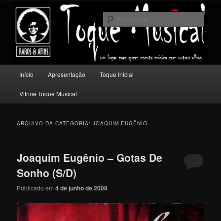
Pular
Pular
Um lugar para quem escuta música com outros olhos.
para
para
Pesqu
o
o
conteúdo
conteúdo
Toque Musical
principal
secundário
Menu
Início
Apresentação
Toque Inicial
principal
Vitrine Toque Musical
ARQUIVO DA CATEGORIA:
JOAQUIM EUGÊNIO
Joaquim Eugênio – Gotas De
Sonho (S/D)
Publicado em
4 de junho de 2008