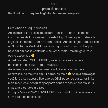
alice
prece de caboclo
Publicado em
Joaquim Eugênio
|
Deixe uma resposta
Bem vindo ao Toque Musical!
Antes de sair em busca do tesouro, leia com atenção todas as
informações de funcionamento deste blog. Comece pelo cabeçalho,
logo acima, abrindo todas as abas: Início, Apresentação, Toque Inicial
e Vitrine Toque Musical. Lá está tudo que você precisa saber para
navegar em nosso conteúdo e se tornar mais uma amigo culto e
oculto associado
A partir da aba TOQUE INICIAL, você poderá solicitar sua
participação no Grupo Toque Musical.
Ao se inscrever você deve fazer a solicitação e aguardar a
aprovação, no máximo em 24 horas, ou mais
Após a aprovação
você terá o seu acesso liberado ao GTM, podendo buscar os links
mais recentes e pesquisar por postagens antigas (enquanto seus
links ainda estiverem ativos).
O Toque Musical NÃO ENVIA LINKS POR E-MAIL. Links apenas no
GTM e por tempo limitado.
———————————————————————————————