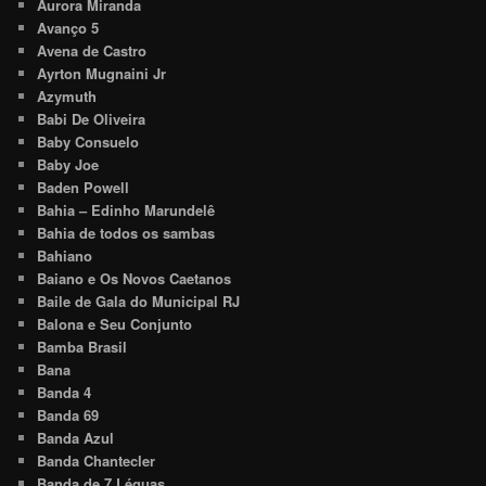
Aurora Miranda
Avanço 5
Avena de Castro
Ayrton Mugnaini Jr
Azymuth
Babi De Oliveira
Baby Consuelo
Baby Joe
Baden Powell
Bahia – Edinho Marundelê
Bahia de todos os sambas
Bahiano
Baiano e Os Novos Caetanos
Baile de Gala do Municipal RJ
Balona e Seu Conjunto
Bamba Brasil
Bana
Banda 4
Banda 69
Banda Azul
Banda Chantecler
Banda de 7 Léguas