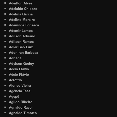
Adeilton Alves
Adelaide Chiozzo
Adelina Garcia
Adelino Moreira
Ademilde Fonseca
Ademir Lemos
Adilson Adriano
Adilson Ramos
Adler São Luiz
Adoniran Barbosa
Adriana
Adylson Godoy
Aécio Flavio
Aécio Flávio
Aerotrio
Afonso Vieira
Agência Tass
Agepê
Agildo Ribeiro
Agnaldo Rayol
Agnaldo Timóteo