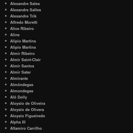
Alexandre Sales
Alexandre Salles
Alexandre Trik
Alfredo Moretti
Alice Ribeiro
Aline
Alípio Martins
Alipio Martins
Almir Ribeiro
Almir Saint-Clair
Almir Santos
Almir Sater
Almirante
Almôndegas
Almondegas
Alô Dolly
Aloysio de Oliveira
Aloysio de Olivera
Aloysio Figueiredo
Alpha III
Altamiro Carrilho