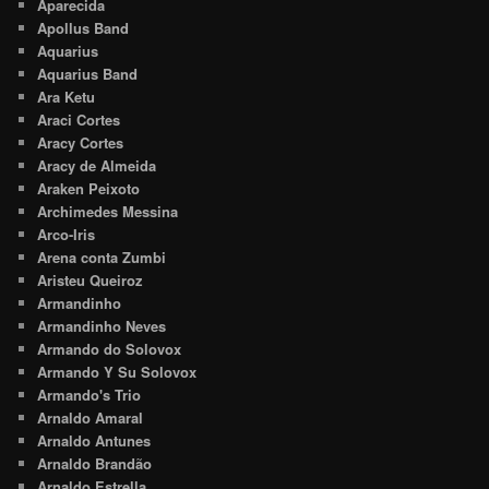
Aparecida
Apollus Band
Aquarius
Aquarius Band
Ara Ketu
Araci Cortes
Aracy Cortes
Aracy de Almeida
Araken Peixoto
Archimedes Messina
Arco-Iris
Arena conta Zumbi
Aristeu Queiroz
Armandinho
Armandinho Neves
Armando do Solovox
Armando Y Su Solovox
Armando's Trio
Arnaldo Amaral
Arnaldo Antunes
Arnaldo Brandão
Arnaldo Estrella