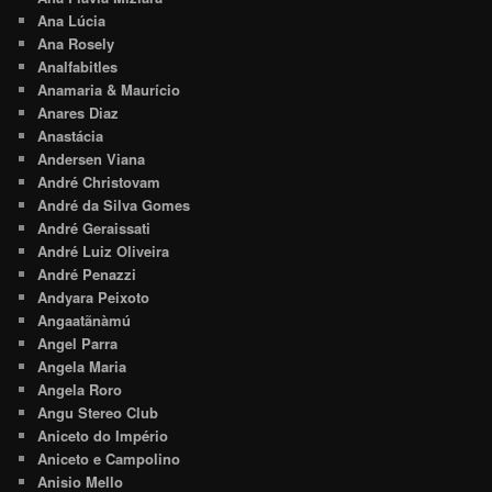
Ana Lúcia
Ana Rosely
Analfabitles
Anamaria & Maurício
Anares Diaz
Anastácia
Andersen Viana
André Christovam
André da Silva Gomes
André Geraissati
André Luiz Oliveira
André Penazzi
Andyara Peixoto
Angaatãnàmú
Angel Parra
Angela Maria
Angela Roro
Angu Stereo Club
Aniceto do Império
Aniceto e Campolino
Anisio Mello