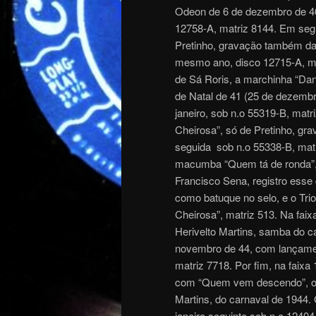
Odeon de 6 de dezembro de 46,
12758-A, matriz 8144. Em segu
Pretinho, gravação também da
mesmo ano, disco 12715-A, mat
de Sá Roris, a marchinha “Dan
de Natal de 41 (25 de dezemb
janeiro, sob n.o 55319-B, matr
Cheirosa”, só de Pretinho, gr
seguida sob n.o 55338-B, mat
macumba “Quem tá de ronda”, 
Francisco Sena, registro esse
como batuque no selo, e o Tri
Cheirosa”, matriz 513. Na faix
Herivelto Martins, samba do c
novembro de 44, com lançamen
matriz 7718. Por fim, na faixa
com “Quem vem descendo”, out
Martins, do carnaval de 1944
janeiro seguinte sob n.o 1240