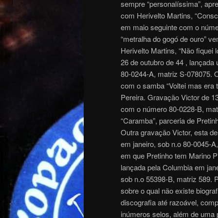
sempre “personalíssima”, apre
com Herivelto Martins, “Consc
em maio seguinte com o númer
“metralha do gogó de ouro” ve
Herivelto Martins, “Não fiquei 
26 de outubro de 44 , lançada
80-0244-A, matriz S-078075. O
com o samba “Voltei mas era t
Pereira. Gravação Victor de 
com o número 80-0228-B, matr
“Caramba”, parceria de Preti
Outra gravação Victor, esta d
em janeiro, sob n.o 80-0045-A,
em que Pretinho tem Marino Pi
lançada pela Columbia em jane
sob n.o 55398-B, matriz 589. 
sobre o qual não existe biogr
discografia até razoável, co
inúmeros selos, além de uma p