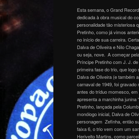
Esta semana, o Grand Record B
dedicada à obra musical do co
personalidade tão misteriosa 
Pretinho, como já vimos anter
no início de sua carreira. Cert
Dalva de Oliveira e Nilo Chagas
ou seja, nove. A começar pela 
Príncipe Pretinho com J. J. d
primeira fase do trio, que log
Dalva de Oliveira (e também a
carnaval de 1949, foi gravad
antes do tríduo momesco, em ja
apresenta a marchinha junina 
Pretinho, lançada pela Columb
monólogo inicial, Dalva de Oli
personagem Zefinha, então s
faixa 6, o trio vem com um sam
Herivelto Martins, como parcei