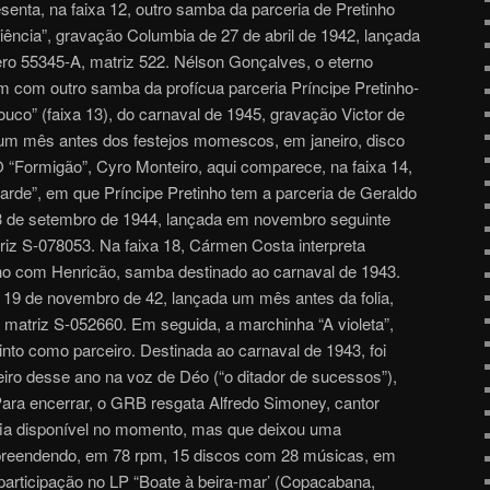
senta, na faixa 12, outro samba da parceria de Pretinho
iência”, gravação Columbia de 27 de abril de 1942, lançada
o 55345-A, matriz 522. Nélson Gonçalves, o eterno
m com outro samba da profícua parceria Príncipe Pretinho-
louco” (faixa 13), do carnaval de 1945, gravação Victor de
 um mês antes dos festejos momescos, em janeiro, disco
 “Formigão”, Cyro Monteiro, aqui comparece, na faixa 14,
arde”, em que Príncipe Pretinho tem a parceria de Geraldo
13 de setembro de 1944, lançada em novembro seguinte
iz S-078053. Na faixa 18, Cármen Costa interpreta
nho com Henricão, samba destinado ao carnaval de 1943.
e 19 de novembro de 42, lançada um mês antes da folia,
 matriz S-052660. Em seguida, a marchinha “A violeta”,
nto como parceiro. Destinada ao carnaval de 1943, foi
iro desse ano na voz de Déo (“o ditador de sucessos”),
Para encerrar, o GRB resgata Alfredo Simoney, cantor
afia disponível no momento, mas que deixou uma
mpreendendo, em 78 rpm, 15 discos com 28 músicas, em
articipação no LP “Boate à beira-mar’ (Copacabana,