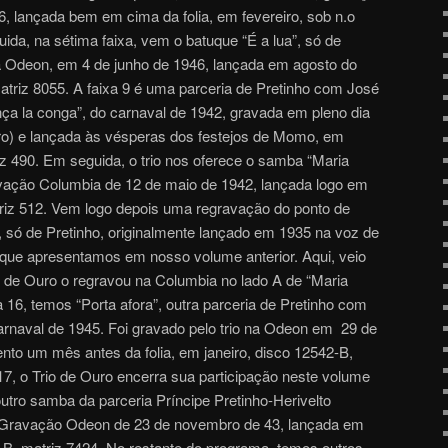
 lançada bem em cima da folia, em fevereiro, sob n.o
ida, na sétima faixa, vem o batuque “É a lua”, só de
 Odeon, em 4 de junho de 1946, lançada em agosto do
riz 8055. A faixa 9 é uma parceria de Pretinho com José
ça la conga”, do carnaval de 1942, gravada em pleno dia
ro) e lançada às vésperas dos festejos de Momo, em
iz 490. Em seguida, o trio nos oferece o samba “Maria
avação Columbia de 12 de maio de 1942, lançada logo em
riz 512. Vem logo depois uma regravação do ponto de
só de Pretinho, originalmente lançado em 1935 na voz de
 que apresentamos em nosso volume anterior. Aqui, veio
o de Ouro o regravou na Columbia no lado A de “Maria
a 16, temos “Porta afora”, outra parceria de Pretinho com
arnaval de 1945. Foi gravado pelo trio na Odeon em 29 de
to um mês antes da folia, em janeiro, disco 12542-B,
 17, o Trio de Ouro encerra sua participação neste volume
ro samba da parceria Príncipe Pretinho-Herivelto
. Gravação Odeon de 23 de novembro de 43, lançada em
4-B, matriz 7424. No restante do programa, temos outros