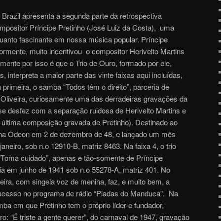
razil apresenta a segunda parte da retrospectiva
mpositor Príncipe Pretinho (José Luiz da Costa), uma
quanto fascinante em nossa música popular. Príncipe
iormente, muito incentivou o compositor Herivelto Martins
amente por isso é que o Trio de Ouro, formado por ele,
, interpreta a maior parte das vinte faixas aqui incluídas,
primeira, o samba “Todos têm o direito”, parceria de
e Oliveira, curiosamente uma das derradeiras gravações da
o se desfez com a separação ruidosa de Herivelto Martins e
 última composição gravada de Pretinho). Destinado ao
o na Odeon em 2 de dezembro de 48, e lançado um mês
neiro, sob n.o 12910-B, matriz 8463. Na faixa 4, o trio
“Toma cuidado”, apenas e tão-somente de Príncipe
ia em junho de 1941 sob n.o 55278-A, matriz 401. No
veira, com singela voz de menina, faz, e muito bem, a
ucesso no programa de rádio “Piadas do Manduca”. Na
ba em que Pretinho tem o próprio líder e fundador,
ro: “É triste a gente querer”, do carnaval de 1947, gravação