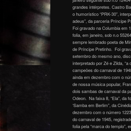
grandes intérpretes. Castro B
o humorístico “PRK-30”, inter
adeus”, da parceria Príncipe P
Foi gravado na Columbia em 
folia, em janeiro, sob n.o 5526
sempre lembrado poeta de Mira
de Príncipe Pretinho. Foi gra
setembro do mesmo ano, disco
interpretado por Zé e Zilda, “
campeões do carnaval de 1948
ainda em dezembro com o núme
de nossa música popular, Fran
dois sambas de carnaval da pa
Odeon. Na faixa 8, “Ela”, da f
‘Samba em Berlim”, da Cinédi
dezembro com o número 12236-B
do carnaval de 1945, registr
folia pela “marca do templo”, 