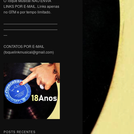
O Toque Musical NÃO ENVIA
LINKS POR E-MAIL. Links apenas
no GTM e por tempo limitado.
———————————————
———————————————
—
CONTATOS POR E-MAIL
(toquelinkmusical@gmail.com)
POSTS RECENTES