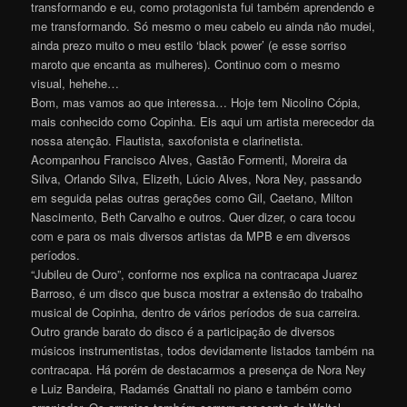
transformando e eu, como protagonista fui também aprendendo e
me transformando. Só mesmo o meu cabelo eu ainda não mudei,
ainda prezo muito o meu estilo ‘black power’ (e esse sorriso
maroto que encanta as mulheres). Continuo com o mesmo
visual, hehehe…
Bom, mas vamos ao que interessa… Hoje tem Nicolino Cópia,
mais conhecido como Copinha. Eis aqui um artista merecedor da
nossa atenção. Flautista, saxofonista e clarinetista.
Acompanhou Francisco Alves, Gastão Formenti, Moreira da
Silva, Orlando Silva, Elizeth, Lúcio Alves, Nora Ney, passando
em seguida pelas outras gerações como Gil, Caetano, Milton
Nascimento, Beth Carvalho e outros. Quer dizer, o cara tocou
com e para os mais diversos artistas da MPB e em diversos
períodos.
“Jubileu de Ouro”, conforme nos explica na contracapa Juarez
Barroso, é um disco que busca mostrar a extensão do trabalho
musical de Copinha, dentro de vários períodos de sua carreira.
Outro grande barato do disco é a participação de diversos
músicos instrumentistas, todos devidamente listados também na
contracapa. Há porém de destacarmos a presença de Nora Ney
e Luiz Bandeira, Radamés Gnattali no piano e também como