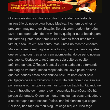
Olá amiguíssimos cultos e ocultos! Está aberta a festa de
aniversário do nosso blog Toque Musical. Fechem os olhos e
procurem imaginar a celebração. Se quiserem, podem também
fazer o contrario, abrindo um vinho ou qualquer outra bebida para
brindarmos juntos esse terceiro ano. Vamos fazer uma festa
virtual, cada um em seu canto, mas juntos no mesmo encanto.
Mais uma vez, quero agradecer a todos, principalmente àqueles
que ao longo dos três anos vem acompanhando de perto nossas
postagens. Obrigado a você amigo, seja culto ou oculto,
anônimo ou não. O Toque Musical vem a cada dia se tornando
um blog de verdade, sendo respeitado inclusive pelos artistas
que aos poucos estão descobrindo nele um bom canal para
divulgação de seus trabalhos. Fico muito feliz com tudo isso e é
por essas e outras que vamos nos tornando tradição. Quando se
faz um trabalho com amor e sem segundas intenções, não há
porque dar errado. O conhecimento musical, as boas amizades e
a aproximação com nossos ídolos, não há dinheiro que pague.
Por isso, não faço do meu blog um caça níqueis. Não faço