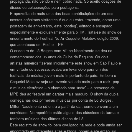
propaganda, não vendo e nem cobro nada. Só aceito doações de
discos ou colaborações para postagens.
E aproveitando mais uma das boas contribuições de um dos
nossos anônimos visitantes é que eu estou trazendo, como uma
postagem de aniversário, este ‘bootleg’, editado e encapado
especialmente e exclusivamente para o TM. Trata-se do show de
encerramento do Festival No Ar Coquetel Molotov, edição 2009,
que aconteceu em Recife – PE.
O encontro de Lô Borges com Milton Nascimento se deu na
comemoração dos 35 anos de Clube da Esquina. Os dois
artistas mineiros fizeram inicialmente este show em São Paulo e
em virtude do sucesso, acabaram levando-o para um dos
festivais de música jovem mais importante do país. Embora o
Coquetel Molotov seja um evento voltado mais para o rock, pop
e música eletrônica – o chamado som ‘indie’ – a presença da
MPB deu ao festival um caráter mais maduro. O show da dupla
começa nas dez primeiras músicas por conta de Lô Borges.
Milton Nascimento só entra a partir da daí, como convém a um
convidado. No repertório estão alguns dos clássicos da turma e
também músicas dos últimos discos de Lô.
Este registro de show foi bem divulgado na rede e pode ainda ser
encontrado em diferentes sites e blogs, porém e até então, só