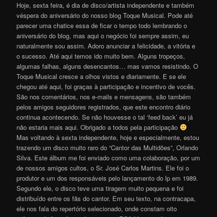
Hoje, sexta feira, é dia de disco/artista independente e também
véspera do aniversário do nosso blog Toque Musical. Pode até
parecer uma chatice essa de ficar o tempo todo lembrando o
aniversário do blog, mas aqui o negócio foi sempre assim, eu
naturalmente sou assim. Adoro anunciar a felicidade, a vitória e
o sucesso. Até aqui temos ido muito bem. Alguns tropeços,
algumas falhas, alguns desencantos… mas vamos resistindo. O
Toque Musical cresce a olhos vistos e diariamente. E se ele
chegou até aqui, foi graças à participação e incentivo de vocês.
São nos comentários, nos e-mails e mensagens, são também
pelos amigos seguidores registrados, que este encontro diário
continua acontecendo. Se não houvesse o tal ‘feed back’ eu já
não estaria mais aqui. Obrigado a todos pela participação
Mas voltando à sexta independente, hoje e especialmente, estou
trazendo um disco muito raro do “Cantor das Multidões”, Orlando
Silva. Este álbum me foi enviado como uma colaboração, por um
de nossos amigos cultos, o Sr. José Carlos Martins. Ele foi o
produtor e um dos responsáveis pelo lançamento do lp em 1989.
Segundo ele, o disco teve uma tiragem muito pequena e foi
distribuído entre os fãs do cantor. Em seu texto, na contracapa,
ele nos fala do repertório selecionado, onde constam oito