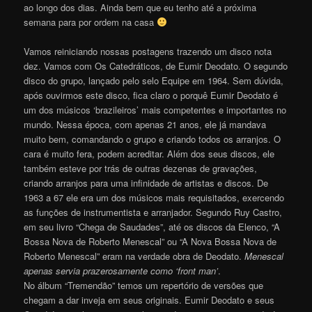
ao longo dos dias. Ainda bem que eu tenho até a próxima
semana para por ordem na casa
Vamos reiniciando nossas postagens trazendo um disco nota
dez. Vamos com Os Catedráticos, de Eumir Deodato. O segundo
disco do grupo, lançado pelo selo Equipe em 1964. Sem dúvida,
após ouvirmos este disco, fica claro o porquê Eumir Deodato é
um dos músicos ‘brazileiros’ mais competentes e importantes no
mundo. Nessa época, com apenas 21 anos, ele já mandava
muito bem, comandando o grupo e criando todos os arranjos. O
cara é muito fera, podem acreditar. Além dos seus discos, ele
também esteve por trás de outras dezenas de gravações,
criando arranjos para uma infinidade de artistas e discos. De
1963 a 67 ele era um dos músicos mais requisitados, exercendo
as funções de instrumentista e arranjador. Segundo Ruy Castro,
em seu livro “Chega de Saudades”, até os discos da Elenco, “A
Bossa Nova de Roberto Menescal” ou “A Nova Bossa Nova de
Roberto Menescal” eram na verdade obra de Deodato.
Menescal
apenas servia prazerosamente como ‘front man’
.
No álbum “Tremendão” temos um repertório de versões que
chegam a dar inveja em seus originais. Eumir Deodato e seus