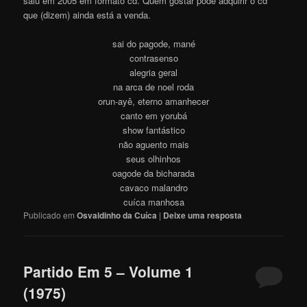
saiu em 2005 em formato cd. Quem gostar pode adquirir o cd
que (dizem) ainda está a venda.
sai do pagode, mané
contrasenso
alegria geral
na arca de noel roda
orun-ayê, eterno amanhecer
canto em yorubá
show fantástico
não aguento mais
seus olhinhos
oagode da bicharada
cavaco malandro
cuíca manhosa
Publicado em
Osvaldinho da Cuíca
|
Deixe uma resposta
Partido Em 5 – Volume 1
(1975)