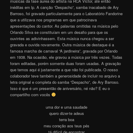
músicas da fase áurea do artista na RCA Victor, até então
inéditas em lp. A canção “Despacho”, samba inacabado de Ary
Barroso, foi gravado particularmente para o Laboratório Fandorine
que a utilizava nos programas em que patrocinava
apresentações do cantor. As palavras omitidas na música pelo
Orlando Silva se constituíam em um desafio para que os
ouvintes as adivinhassem. Esta música nunca chegou a ser
gravada e ouvida novamente. Outra música de destaque é a
famosa marcha de carnaval “A jardineira”, gravada por Orlando
em 1938. Na ocasião, ele gravou a música por três vezes. Todas
foram editadas, porém somente duas foram usadas. A gravação
que temos aqui é justamente a que não foi publicada. O nosso
colaborador teve também a generosidade de incluir no arquivo a
letra original e completa do samba “Despacho”, de Ary Barroso.
Isso é que é um presentão de aniversário, né não? E eu o
compartilho com vocês
uma dor e uma saudade
quero dizer-te adeus
terra boa
meu coração aos teus pés
tá difícil de encontrar