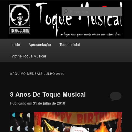
Pular
Pular
Um lugar para quem escuta música com outros olhos.
para
para
Pesqu
o
o
conteúdo
conteúdo
Toque Musical
principal
secundário
Menu
Início
Apresentação
Toque Inicial
principal
Vitrine Toque Musical
ARQUIVO MENSAIS:
JULHO 2010
3 Anos De Toque Musical
Publicado em
31 de julho de 2010