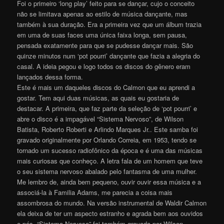
Foi o primeiro ‘long play’ feito para se dançar, cujo o conceito
não se limitava apenas ao estilo de música dançante, mas
também à sua duração. Era a primeira vez que um álbum trazia
em uma de suas faces uma única faixa longa, sem pausa,
pensada exatamente para que se pudesse dançar mais. São
quinze minutos num ‘pot pourri’ dançante que fazia a alegria do
casal. A ideia pegou e logo todos os discos do gênero eram
lançados dessa forma.
Este é mais um daqueles discos do Calmon que eu aprendi a
gostar. Tem aqui duas músicas, as quais eu gostaria de
destacar. A primeira, que faz parte da seleção de ‘pot pourri’ e
abre o disco é a impagável “Sistema Nervoso”, de Wilson
Batista, Roberto Roberti e Arlindo Marques Jr.. Este samba foi
gravado originalmente por Orlando Correia, em 1953, tendo se
tornado um sucesso radiofônico da época e é uma das músicas
mais curiosas que conheço. A letra fala de um homem que teve
o seu sistema nervoso abalado pelo fantasma de uma mulher.
Me lembro de, ainda bem pequeno, ouvir ouvir essa música e a
associá-la à Familia Adams, me parecia a coisa mais
assombrosa do mundo. Na versão instrumental de Waldir Calmon
ela deixa de ter um aspecto estranho e agrada bem aos ouvidos
e pés. “Sistema Nervoso” foi também gravada por Wilson