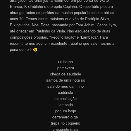
arranjador. Os arranjos também correm por conta de Waltel
Branco, K-ximbinho e o próprio Copinha. O repertório procura
abranger todos os perídos da música popular brasileira até os
anos 70. Temos assim músicas que vão de Pattápio Silva,
Pixinguinha, Noel Rosa, passando por Tom Jobim, Carlos Lyra,
até chegar em Paulinho da Viola. Não esquecendo de duas
composições próprias, “Reconciliação” e “Lambada”. Para
resumir, temos aqui um excelente trabalho que vale mesmo a
pena conferir
urubatan
primavera
chega de saudade
samba de uma nota só
saia do meu caminho
cadência
reconciliação
lambada
por um beijo
derramaro o gai
trepa no coqueiro
chegando mais