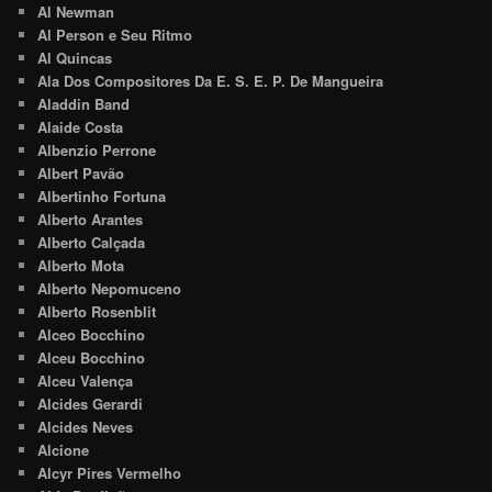
Al Newman
Al Person e Seu Ritmo
Al Quincas
Ala Dos Compositores Da E. S. E. P. De Mangueira
Aladdin Band
Alaide Costa
Albenzio Perrone
Albert Pavão
Albertinho Fortuna
Alberto Arantes
Alberto Calçada
Alberto Mota
Alberto Nepomuceno
Alberto Rosenblit
Alceo Bocchino
Alceu Bocchino
Alceu Valença
Alcides Gerardi
Alcides Neves
Alcione
Alcyr Pires Vermelho