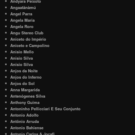
Andyara Peixoto
Angaatãnàmú
Angel Parra
Angela Maria
Angela Roro
Angu Stereo Club
Aniceto do Império
Aniceto e Campolino
Anisio Mello
Anisio Silva
Anísio Silva
Anjos da Noite
Anjos do Inferno
Anjos do Sol
Anna Margarida
Antenógenes Silva
Anthony Guima
Antoninho Pellicciari E Seu Conjunto
Antonio Adolfo
Antônio Arruda
Antonio Bahiense
Antonio Carlos & Jocafi