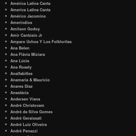
América Latina Canta
America Latina Canta
Américo Jacomino
Amerindios
Amilson Godoy
Amir Cantúsio Jr
Amparo Uchoa Y Los Folkloritas
Ana Belen
Ana Flávia Miziara
Ana Lúcia
Ana Rosely
Analfabitles
Anamaria & Maurício
Anares Diaz
Anastácia
Andersen Viana
André Christovam
André da Silva Gomes
André Geraissati
André Luiz Oliveira
André Penazzi