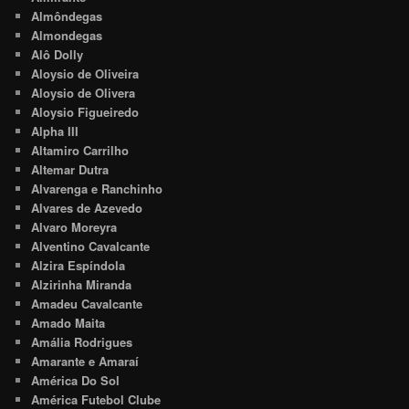
Almôndegas
Almondegas
Alô Dolly
Aloysio de Oliveira
Aloysio de Olivera
Aloysio Figueiredo
Alpha III
Altamiro Carrilho
Altemar Dutra
Alvarenga e Ranchinho
Alvares de Azevedo
Alvaro Moreyra
Alventino Cavalcante
Alzira Espíndola
Alzirinha Miranda
Amadeu Cavalcante
Amado Maita
Amália Rodrigues
Amarante e Amaraí
América Do Sol
América Futebol Clube