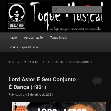
Pular
Pular
Um lugar para quem escuta música com outros olhos.
para
para
Pesqu
o
o
conteúdo
conteúdo
Toque Musical
principal
secundário
Menu
Início
Apresentação
Toque Inicial
principal
Vitrine Toque Musical
ARQUIVO DA CATEGORIA:
LORD ASTOR E SEU CONJUNTO
Lord Astor E Seu Conjunto –
É Dança (1961)
Publicado em
3 de julho de 2011