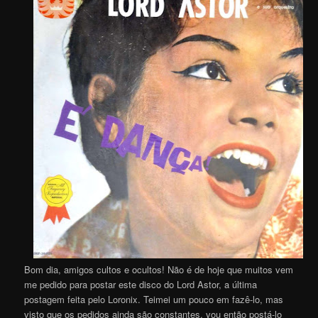
Bom dia, amigos cultos e ocultos! Não é de hoje que muitos vem
me pedido para postar este disco do Lord Astor, a última
postagem feita pelo Loronix. Teimei um pouco em fazê-lo, mas
visto que os pedidos ainda são constantes, vou então postá-lo