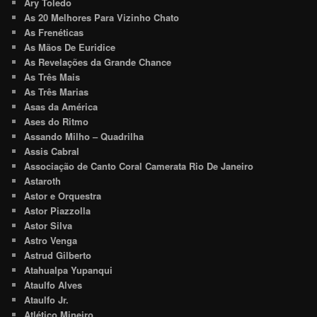
Ary Toledo
As 20 Melhores Para Vizinho Chato
As Frenéticas
As Mãos De Euridice
As Revelações da Grande Chance
As Três Mais
As Três Marias
Asas da América
Ases do Ritmo
Assando Milho – Quadrilha
Assis Cabral
Associação de Canto Coral Camerata Rio De Janeiro
Astaroth
Astor e Orquestra
Astor Piazzolla
Astor Silva
Astro Venga
Astrud Gilberto
Atahualpa Yupanqui
Ataulfo Alves
Ataulfo Jr.
Atlético Mineiro