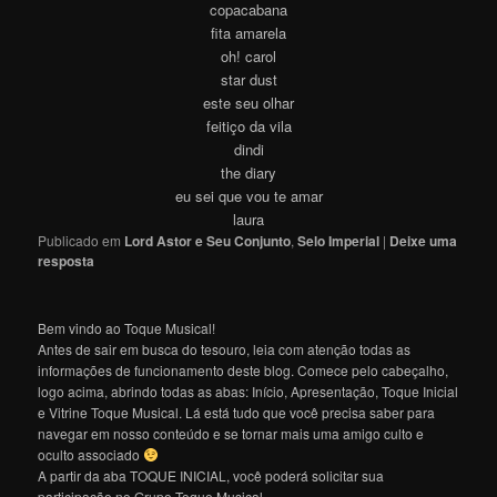
copacabana
fita amarela
oh! carol
star dust
este seu olhar
feitiço da vila
dindi
the diary
eu sei que vou te amar
laura
Publicado em
Lord Astor e Seu Conjunto
,
Selo Imperial
|
Deixe uma
resposta
Bem vindo ao Toque Musical!
Antes de sair em busca do tesouro, leia com atenção todas as
informações de funcionamento deste blog. Comece pelo cabeçalho,
logo acima, abrindo todas as abas: Início, Apresentação, Toque Inicial
e Vitrine Toque Musical. Lá está tudo que você precisa saber para
navegar em nosso conteúdo e se tornar mais uma amigo culto e
oculto associado
A partir da aba TOQUE INICIAL, você poderá solicitar sua
participação no Grupo Toque Musical.