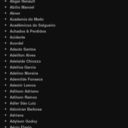
Abgar Renault
Abílio Manoel
Abner
Academia do Medo
Acadêmicos do Salgueiro
Achados & Perdidos
Acidente
Acordel
Adauto Santos
Adeilton Alves
Adelaide Chiozzo
Adelina Garcia
Adelino Moreira
Ademilde Fonseca
Ademir Lemos
Adilson Adriano
Adilson Ramos
Adler São Luiz
Adoniran Barbosa
Adriana
Adylson Godoy
Aécio Flavio