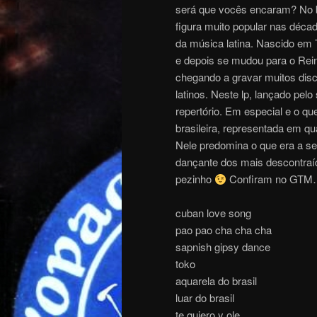
será que vocês encaram? No b
figura muito popular nas déca
da música latina. Nascido em 
e depois se mudou para o Rein
chegando a gravar muitos disc
latinos. Neste lp, lançado pel
repertório. Em especial e o qu
brasileira, representada em q
Nele predomina o que era a se
dançante dos mais descontraíd
pezinho
Confiram no GT
cuban love song
pao pao cha cha cha
sapnish gipsy dance
toko
aquarela do brasil
luar do brasil
te quiero y ole