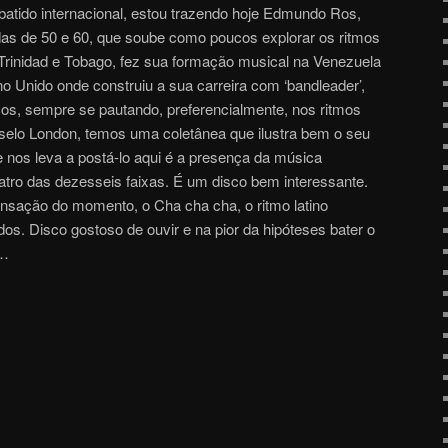
atido internacional, estou trazendo hoje Edmundo Ros,
das de 50 e 60, que soube como poucos explorar os ritmos
Trinidad e Tobago, fez sua formação musical na Venezuela
o Unido onde construiu a sua carreira com ‘bandleader’,
os, sempre se pautando, preferencialmente, nos ritmos
o selo London, temos uma coletânea que ilustra bem o seu
e nos leva a postá-lo aqui é a presença da música
uatro das dezesseis faixas. É um disco bem interessante.
nsação do momento, o Cha cha cha, o ritmo latino
os. Disco gostoso de ouvir e na pior da hipóteses bater o
M…