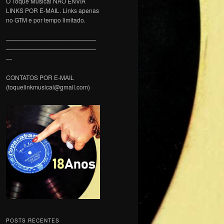
O Toque Musical NÃO ENVIA
LINKS POR E-MAIL. Links apenas
no GTM e por tempo limitado.
———————————————
———————————————
—
CONTATOS POR E-MAIL
(toquelinkmusical@gmail.com)
POSTS RECENTES