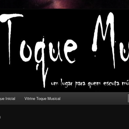
ica com outros olhos.
l
ue Inicial
Vitrine Toque Musical
N