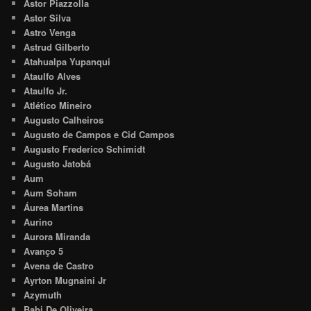
Astor Piazzolla
Astor Silva
Astro Venga
Astrud Gilberto
Atahualpa Yupanqui
Ataulfo Alves
Ataulfo Jr.
Atlético Mineiro
Augusto Calheiros
Augusto de Campos e Cid Campos
Augusto Frederico Schimidt
Augusto Jatobá
Aum
Aum Soham
Áurea Martins
Aurino
Aurora Miranda
Avanço 5
Avena de Castro
Ayrton Mugnaini Jr
Azymuth
Babi De Oliveira