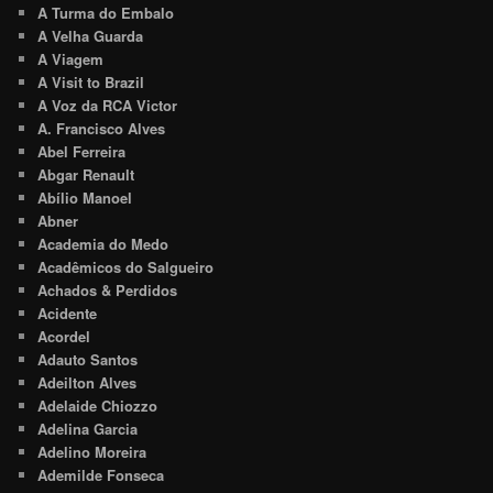
A Turma do Embalo
A Velha Guarda
A Viagem
A Visit to Brazil
A Voz da RCA Victor
A. Francisco Alves
Abel Ferreira
Abgar Renault
Abílio Manoel
Abner
Academia do Medo
Acadêmicos do Salgueiro
Achados & Perdidos
Acidente
Acordel
Adauto Santos
Adeilton Alves
Adelaide Chiozzo
Adelina Garcia
Adelino Moreira
Ademilde Fonseca