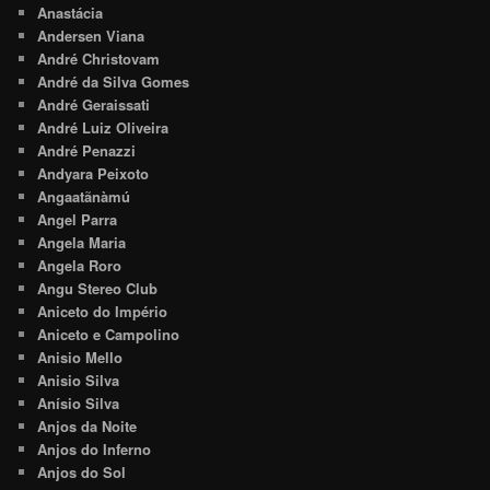
Anastácia
Andersen Viana
André Christovam
André da Silva Gomes
André Geraissati
André Luiz Oliveira
André Penazzi
Andyara Peixoto
Angaatãnàmú
Angel Parra
Angela Maria
Angela Roro
Angu Stereo Club
Aniceto do Império
Aniceto e Campolino
Anisio Mello
Anisio Silva
Anísio Silva
Anjos da Noite
Anjos do Inferno
Anjos do Sol