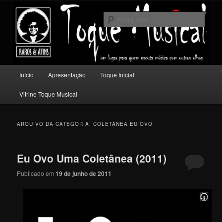
Pular
Pular
Um lugar para quem escuta música com outros olhos.
para
para
Pesqu
o
o
conteúdo
conteúdo
Toque Musical
principal
secundário
Menu
Início
Apresentação
Toque Inicial
principal
Vitrine Toque Musical
ARQUIVO DA CATEGORIA:
COLETÂNEA EU OVO
Eu Ovo Uma Coletânea (2011)
Publicado em
19 de junho de 2011