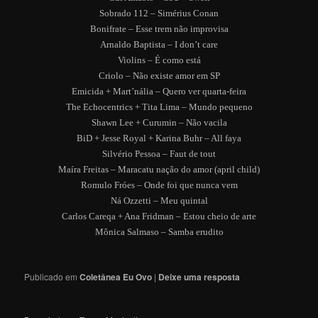
Sobrado 112 – Simérius Conan
Bonifrate – Esse trem não improvisa
Arnaldo Baptista – I don’t care
Violins – É como está
Criolo – Não existe amor em SP
Emicida + Mart’nália – Quero ver quarta-feira
The Echocentrics + Tita Lima – Mundo pequeno
Shawn Lee + Curumin – Não vacila
BiD + Jesse Royal + Karina Buhr – All faya
Silvério Pessoa – Faut de tout
Maíra Freitas – Maracatu nação do amor (april child)
Romulo Fróes – Onde foi que nunca vem
Ná Ozzetti – Meu quintal
Carlos Careqa + Ana Fridman – Estou cheio de arte
Mônica Salmaso – Samba erudito
Publicado em
Coletânea Eu Ovo
|
Deixe uma resposta