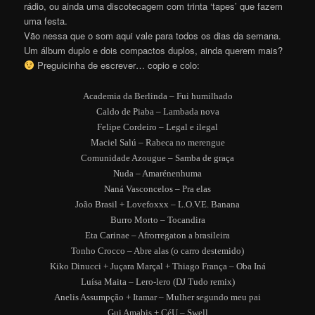
rádio, ou ainda uma discotecagem com trinta ‘tapes’ que fazem
uma festa.
Vão nessa que o som aqui vale para todos os dias da semana.
Um álbum duplo e dois compactos duplos, ainda querem mais?
Preguicinha de escrever… copio e colo:
Academia da Berlinda – Fui humilhado
Caldo de Piaba – Lambada nova
Felipe Cordeiro – Legal e ilegal
Maciel Salú – Rabeca no merengue
Comunidade Azougue – Samba de graça
Nuda – Amarénenhuma
Naná Vasconcelos – Pra elas
João Brasil + Lovefoxxx – L.O.V.E. Banana
Burro Morto – Tocandira
Eta Carinae – Afrorregaton a brasileira
Tonho Crocco – Abre alas (o carro destemido)
Kiko Dinucci + Juçara Marçal + Thiago França – Oba Iná
Luísa Maita – Lero-lero (DJ Tudo remix)
Anelis Assumpção + Itamar – Mulher segundo meu pai
Gui Amabis + CéU – Swell