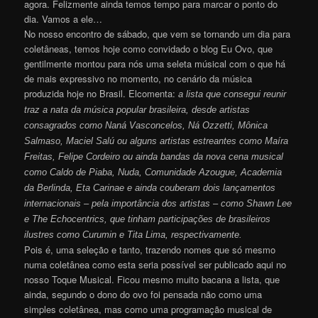
agora. Felizmente ainda temos tempo para marcar o ponto do
dia. Vamos a ele…
No nosso encontro de sábado, que vem se tornando um dia para
coletâneas, temos hoje como convidado o blog Eu Ovo, que
gentilmente montou para nós uma seleta músical com o que há
de mais expressivo no momento, no cenário da música
produzida hoje no Brasil. Elcomenta:
a lista que consegui reunir
traz a nata da música popular brasileira, desde artistas
consagrados como Naná Vasconcelos, Ná Ozzetti, Mônica
Salmaso, Maciel Salú ou alguns artistas estreantes como Maíra
Freitas, Felipe Cordeiro ou ainda bandas da nova cena musical
como Caldo de Piaba, Nuda, Comunidade Azougue, Academia
da Berlinda, Eta Carinae e ainda couberam dois lançamentos
internacionais – pela importância dos artistas – como Shawn Lee
e The Echocentrics, que tinham participações de brasileiros
ilustres como Curumin e Tita Lima, respectivamente.
Pois é, uma seleção e tanto, trazendo nomes que só mesmo
numa coletânea como esta seria possível ser publicado aqui no
nosso Toque Musical. Ficou mesmo muito bacana a lista, que
ainda, segundo o dono do ovo foi pensada não como uma
simples coletânea, mas como uma programação musical de