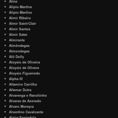
Aline
Alípio Martins
Alipio Martins
Almir Ribeiro
Almir Saint-Clair
Almir Santos
Almir Sater
Almirante
Almôndegas
Almondegas
Alô Dolly
Aloysio de Oliveira
Aloysio de Olivera
Aloysio Figueiredo
Alpha III
Altamiro Carrilho
Altemar Dutra
Alvarenga e Ranchinho
Alvares de Azevedo
Alvaro Moreyra
Alventino Cavalcante
Alzira Espíndola