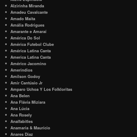
Alzirinha Miranda
Amadeu Cavalcante
Amado Maita
Amália Rodrigues
Amarante e Amaraí
América Do Sol
América Futebol Clube
América Latina Canta
America Latina Canta
Américo Jacomino
Amerindios
Amilson Godoy
Amir Cantúsio Jr
Amparo Uchoa Y Los Folkloritas
Ana Belen
Ana Flávia Miziara
Ana Lúcia
Ana Rosely
Analfabitles
Anamaria & Maurício
Anares Diaz