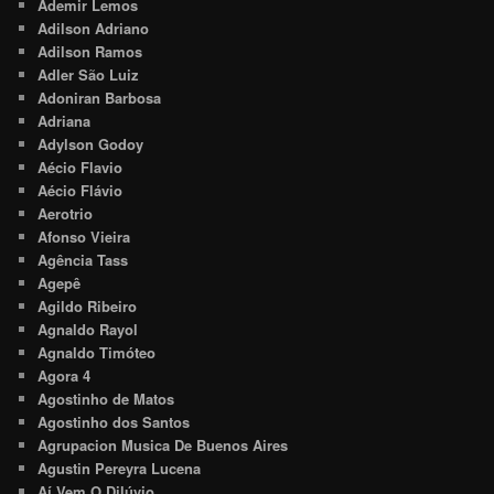
Ademir Lemos
Adilson Adriano
Adilson Ramos
Adler São Luiz
Adoniran Barbosa
Adriana
Adylson Godoy
Aécio Flavio
Aécio Flávio
Aerotrio
Afonso Vieira
Agência Tass
Agepê
Agildo Ribeiro
Agnaldo Rayol
Agnaldo Timóteo
Agora 4
Agostinho de Matos
Agostinho dos Santos
Agrupacion Musica De Buenos Aires
Agustin Pereyra Lucena
Aí Vem O Dilúvio