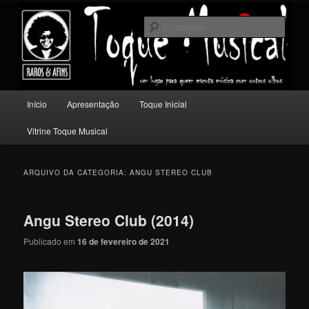
Pular
Pular
Um lugar para quem escuta música com outros olhos.
para
para
Pesqu
o
o
conteúdo
conteúdo
Toque Musical
principal
secundário
Menu
Início
Apresentação
Toque Inicial
principal
Vitrine Toque Musical
ARQUIVO DA CATEGORIA:
ANGU STEREO CLUB
Angu Stereo Club (2014)
Publicado em
16 de fevereiro de 2021