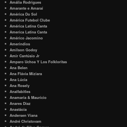
Amália Rodrigues
Amarante e Amaraí
América Do Sol
América Futebol Clube
América Latina Canta
America Latina Canta
Américo Jacomino
Amerindios
Amilson Godoy
Amir Cantúsio Jr
Amparo Uchoa Y Los Folkloritas
Ana Belen
Ana Flávia Miziara
Ana Lúcia
Ana Rosely
Analfabitles
Anamaria & Maurício
Anares Diaz
Anastácia
Andersen Viana
André Christovam