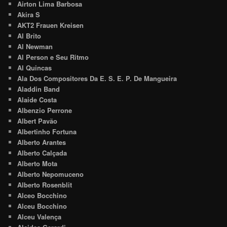
Airton Lima Barbosa
Akira S
AKT2 Frauen Kreisen
Al Brito
Al Newman
Al Person e Seu Ritmo
Al Quincas
Ala Dos Compositores Da E. S. E. P. De Mangueira
Aladdin Band
Alaide Costa
Albenzio Perrone
Albert Pavão
Albertinho Fortuna
Alberto Arantes
Alberto Calçada
Alberto Mota
Alberto Nepomuceno
Alberto Rosenblit
Alceo Bocchino
Alceu Bocchino
Alceu Valença