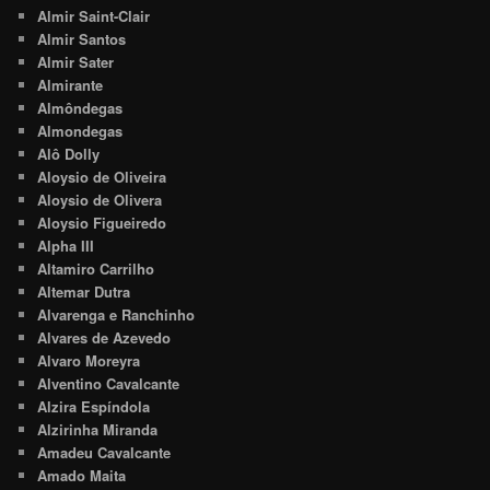
Almir Saint-Clair
Almir Santos
Almir Sater
Almirante
Almôndegas
Almondegas
Alô Dolly
Aloysio de Oliveira
Aloysio de Olivera
Aloysio Figueiredo
Alpha III
Altamiro Carrilho
Altemar Dutra
Alvarenga e Ranchinho
Alvares de Azevedo
Alvaro Moreyra
Alventino Cavalcante
Alzira Espíndola
Alzirinha Miranda
Amadeu Cavalcante
Amado Maita