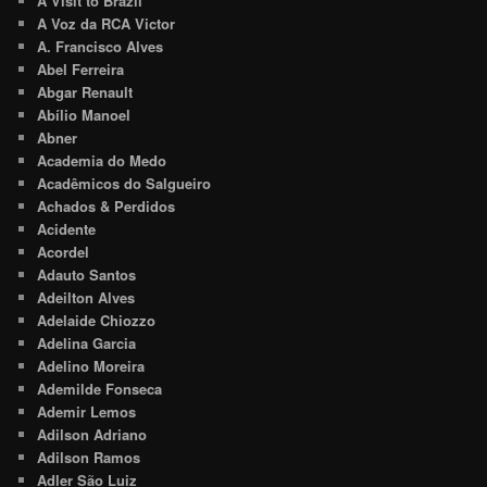
A Visit to Brazil
A Voz da RCA Victor
A. Francisco Alves
Abel Ferreira
Abgar Renault
Abílio Manoel
Abner
Academia do Medo
Acadêmicos do Salgueiro
Achados & Perdidos
Acidente
Acordel
Adauto Santos
Adeilton Alves
Adelaide Chiozzo
Adelina Garcia
Adelino Moreira
Ademilde Fonseca
Ademir Lemos
Adilson Adriano
Adilson Ramos
Adler São Luiz