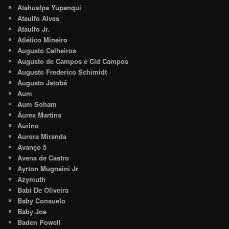
Atahualpa Yupanqui
Ataulfo Alves
Ataulfo Jr.
Atlético Mineiro
Augusto Calheiros
Augusto de Campos e Cid Campos
Augusto Frederico Schimidt
Augusto Jatobá
Aum
Aum Soham
Áurea Martins
Aurino
Aurora Miranda
Avanço 5
Avena de Castro
Ayrton Mugnaini Jr
Azymuth
Babi De Oliveira
Baby Consuelo
Baby Joe
Baden Powell