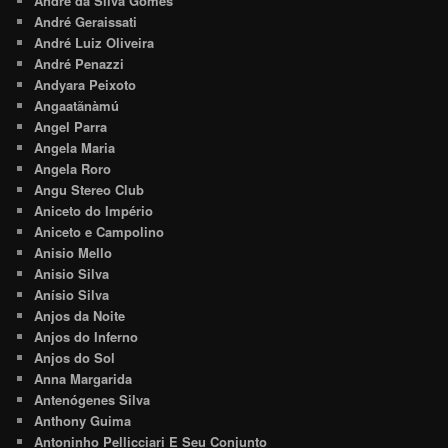
André da Silva Gomes
André Geraissati
André Luiz Oliveira
André Penazzi
Andyara Peixoto
Angaatãnàmú
Angel Parra
Angela Maria
Angela Roro
Angu Stereo Club
Aniceto do Império
Aniceto e Campolino
Anisio Mello
Anisio Silva
Anísio Silva
Anjos da Noite
Anjos do Inferno
Anjos do Sol
Anna Margarida
Antenógenes Silva
Anthony Guima
Antoninho Pellicciari E Seu Conjunto