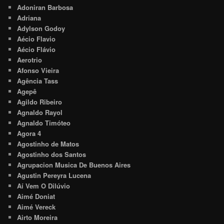
Adoniran Barbosa
Adriana
Adylson Godoy
Aécio Flavio
Aécio Flávio
Aerotrio
Afonso Vieira
Agência Tass
Agepê
Agildo Ribeiro
Agnaldo Rayol
Agnaldo Timóteo
Agora 4
Agostinho de Matos
Agostinho dos Santos
Agrupacion Musica De Buenos Aires
Agustin Pereyra Lucena
Aí Vem O Dilúvio
Aimé Doniat
Aimé Vereck
Airto Moreira