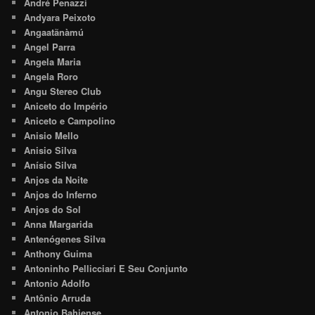
André Penazzi
Andyara Peixoto
Angaatãnàmú
Angel Parra
Angela Maria
Angela Roro
Angu Stereo Club
Aniceto do Império
Aniceto e Campolino
Anisio Mello
Anisio Silva
Anísio Silva
Anjos da Noite
Anjos do Inferno
Anjos do Sol
Anna Margarida
Antenógenes Silva
Anthony Guima
Antoninho Pellicciari E Seu Conjunto
Antonio Adolfo
Antônio Arruda
Antonio Bahiense