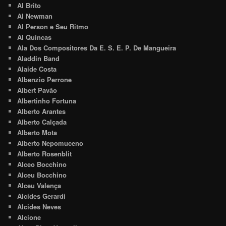
Al Brito
Al Newman
Al Person e Seu Ritmo
Al Quincas
Ala Dos Compositores Da E. S. E. P. De Mangueira
Aladdin Band
Alaide Costa
Albenzio Perrone
Albert Pavão
Albertinho Fortuna
Alberto Arantes
Alberto Calçada
Alberto Mota
Alberto Nepomuceno
Alberto Rosenblit
Alceo Bocchino
Alceu Bocchino
Alceu Valença
Alcides Gerardi
Alcides Neves
Alcione