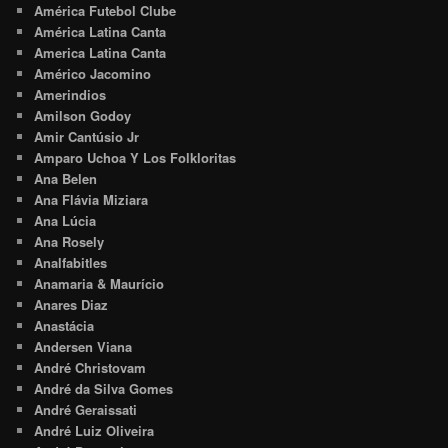
América Futebol Clube
América Latina Canta
America Latina Canta
Américo Jacomino
Amerindios
Amilson Godoy
Amir Cantúsio Jr
Amparo Uchoa Y Los Folkloritas
Ana Belen
Ana Flávia Miziara
Ana Lúcia
Ana Rosely
Analfabitles
Anamaria & Maurício
Anares Diaz
Anastácia
Andersen Viana
André Christovam
André da Silva Gomes
André Geraissati
André Luiz Oliveira