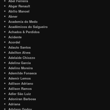
Abel Ferreira
Abgar Renault
Abílio Manoel
Abner
Academia do Medo
Acadêmicos do Salgueiro
Achados & Perdidos
Acidente
Acordel
Adauto Santos
Adeilton Alves
Adelaide Chiozzo
Adelina Garcia
Adelino Moreira
Ademilde Fonseca
Ademir Lemos
Adilson Adriano
Adilson Ramos
Adler São Luiz
Adoniran Barbosa
Adriana
Adylson Godoy