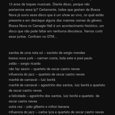
13 anos de toques musicais. Diante disso, porque não
postarmos esse lp? Certamente, todos que gostam de Bossa
Nova já ouviu esse disco que é um show ao vivo, no qual estão
presente e em destaque alguns dos maiores nomes do gênero.
Bossa Nova no Carnegie Hall é um acontecimento histórico, um
disco que não pode faltar em nenhuma discoteca. Vamos curtir
esse juntos. Confiram no GTM…
samba de uma nota só – sexteto de sergio mendes
bossa nova york – carmen costa, bola sete e josé paulo
zelão – sergio ricardo
não faz assim – quarteto de oscar castro neves
influencia do jazz – quarteto de oscar castro neves
manhã de carnaval – luiz bonfá
manhã de carnaval – agostinho dos santos, luiz bonfá e quarteto
de oscar castro neves
a felicidade – agostinho dos santos, luiz bonfá e quarteto de
oscar castro neves
outra vez – joão gilberto e milton banana
influencia do jazz – carlos lyra e quarteto de oscar castro neves