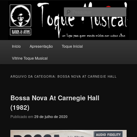
Pular
Pular
Um lugar para quem escuta música com outros olhos.
para
para
Pesqu
o
o
conteúdo
conteúdo
Toque Musical
principal
secundário
Menu
Início
Apresentação
Toque Inicial
principal
Vitrine Toque Musical
ARQUIVO DA CATEGORIA:
BOSSA NOVA AT CARNEGIE HALL
Bossa Nova At Carnegie Hall
(1982)
Publicado em
29 de julho de 2020