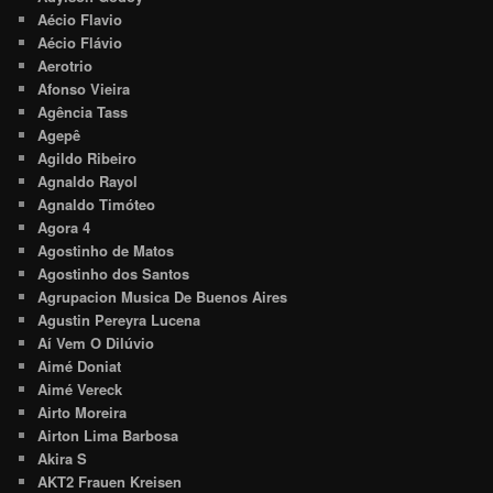
Aécio Flavio
Aécio Flávio
Aerotrio
Afonso Vieira
Agência Tass
Agepê
Agildo Ribeiro
Agnaldo Rayol
Agnaldo Timóteo
Agora 4
Agostinho de Matos
Agostinho dos Santos
Agrupacion Musica De Buenos Aires
Agustin Pereyra Lucena
Aí Vem O Dilúvio
Aimé Doniat
Aimé Vereck
Airto Moreira
Airton Lima Barbosa
Akira S
AKT2 Frauen Kreisen