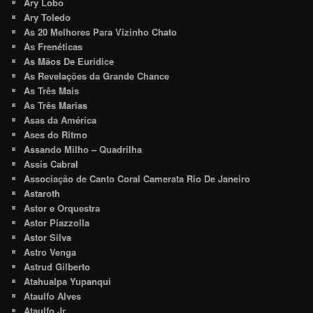
Ary Lobo
Ary Toledo
As 20 Melhores Para Vizinho Chato
As Frenéticas
As Mãos De Euridice
As Revelações da Grande Chance
As Três Mais
As Três Marias
Asas da América
Ases do Ritmo
Assando Milho – Quadrilha
Assis Cabral
Associação de Canto Coral Camerata Rio De Janeiro
Astaroth
Astor e Orquestra
Astor Piazzolla
Astor Silva
Astro Venga
Astrud Gilberto
Atahualpa Yupanqui
Ataulfo Alves
Ataulfo Jr.