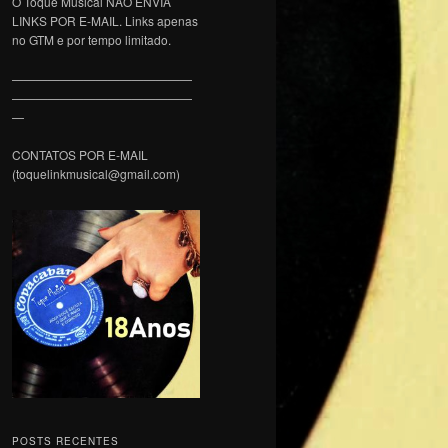
O Toque Musical NÃO ENVIA
LINKS POR E-MAIL. Links apenas
no GTM e por tempo limitado.
———————————————
———————————————
—
CONTATOS POR E-MAIL
(toquelinkmusical@gmail.com)
POSTS RECENTES