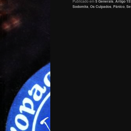
Publicado em
5 Generais
,
Artigo 15
Sodomita
,
Os Culpados
,
Pânico
,
Se