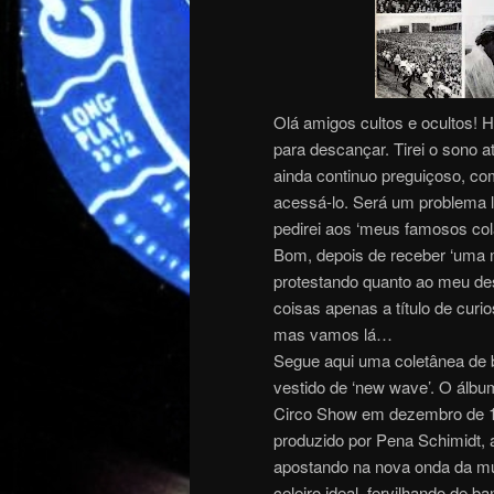
Olá amigos cultos e ocultos! H
para descançar. Tirei o sono
ainda continuo preguiçoso, co
acessá-lo. Será um problema l
pedirei aos ‘meus famosos co
Bom, depois de receber ‘uma 
protestando quanto ao meu de
coisas apenas a título de cur
mas vamos lá…
Segue aqui uma coletânea de ba
vestido de ‘new wave’. O álbu
Circo Show em dezembro de 198
produzido por Pena Schimidt, 
apostando na nova onda da mú
celeiro ideal, fervilhando de 