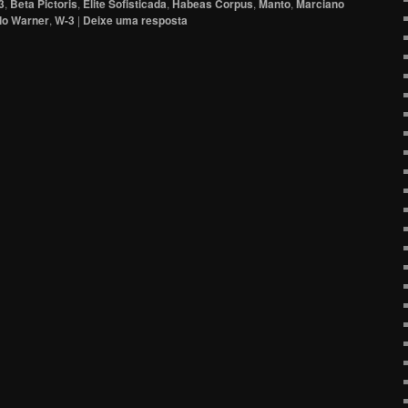
3
,
Beta Pictoris
,
Elite Sofisticada
,
Habeas Corpus
,
Manto
,
Marciano
lo Warner
,
W-3
|
Deixe uma resposta