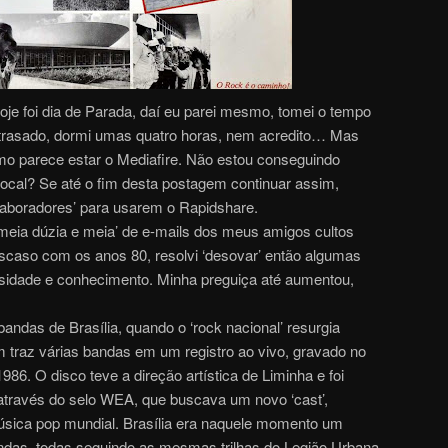
oje foi dia de Parada, daí eu parei mesmo, tomei o tempo
 atrasado, dormi umas quatro horas, nem acredito… Mas
mo parece estar o Mediafire. Não estou conseguindo
ocal? Se até o fim desta postagem continuar assim,
laboradores’ para usarem o Rapidshare.
meia dúzia e meia’ de e-mails dos meus amigos cultos
scaso com os anos 80, resolvi ‘desovar’ então algumas
iosidade e conhecimento. Minha preguiça até aumentou,
ndas de Brasília, quando o ‘rock nacional’ resurgia
m traz várias bandas em um registro ao vivo, gravado no
6. O disco teve a direção artística de Liminha e foi
através do selo WEA, que buscava um novo ‘cast’,
sica pop mundial. Brasília era naquele momento um
bandas, todas seguindo as mesmas trilhas do Legião Urbana,