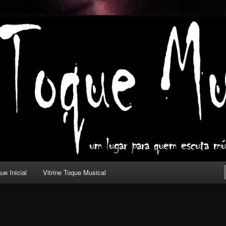
ica com outros olhos.
l
ue Inicial
Vitrine Toque Musical