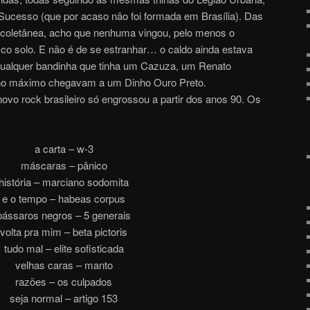
 Sucesso (que por acaso não foi formada em Brasília). Das
 coletânea, acho que nenhuma vingou, pelo menos o
sco solo. E não é de se estranhar… o caldo ainda estava
 qualquer bandinha que tinha um Cazuza, um Renato
no máximo chegavam a um Dinho Ouro Preto.
ovo rock brasileiro só engrossou a partir dos anos 90. Os
a carta – w-3
máscaras – pânico
história – marciano sodomita
e o tempo – habeas corpus
pássaros negros – 5 generais
volta pra mim – beta pictoris
tudo mal – elite sofisticada
velhas caras – manto
razões – os culpados
seja normal – artigo 153