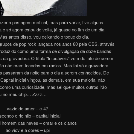
azer a postagem matinal, mas para variar, tive alguns
e só agora estou de volta, já quase no fim de um dia,
as antes disso, vou deixando o toque do dia.
grupos de pop rock lançada nos anos 80 pela CBS, através
 produzido como uma forma de divulgação de doze bandas
s da gravadora. O título “Intocáveis” vem do fato de serem
ntão não eram tocados em rádios. Mas foi só a gravadora
dos passaram da noite para o dia a serem conhecidos. De
Capital Inicial vingou, as demais, em sua maioria, não
 como uma curiosidade, mas sei que muitos outros irão
eu no meu chip… Zzzz…
vazio de amor – c-47
cendo o rio nilo – capital inicial
l homem das neves – omar e os cianos
ao viov e a cores – upi