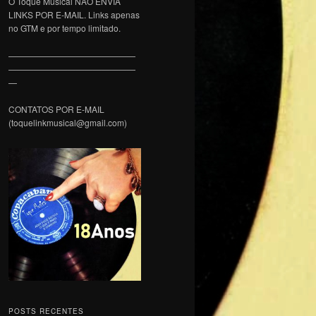
O Toque Musical NÃO ENVIA
LINKS POR E-MAIL. Links apenas
no GTM e por tempo limitado.
———————————————
———————————————
—
CONTATOS POR E-MAIL
(toquelinkmusical@gmail.com)
POSTS RECENTES