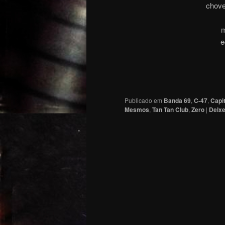
chove
m
e
Publicado em
Banda 69
,
C-47
,
Capit
Mesmos
,
Tan Tan Club
,
Zero
|
Deixe