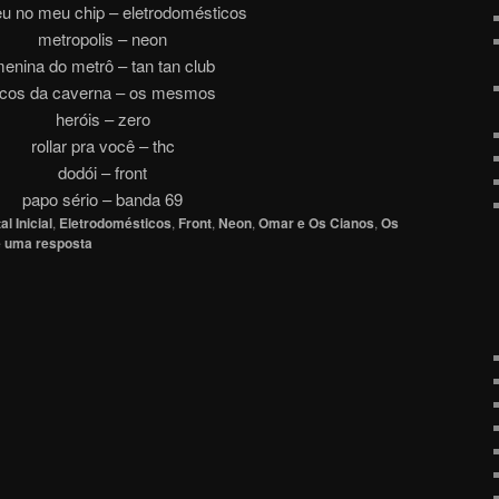
u no meu chip – eletrodomésticos
metropolis – neon
enina do metrô – tan tan club
cos da caverna – os mesmos
heróis – zero
rollar pra você – thc
dodói – front
papo sério – banda 69
al Inicial
,
Eletrodomésticos
,
Front
,
Neon
,
Omar e Os Cianos
,
Os
 uma resposta