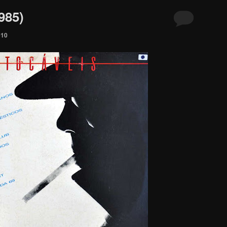
985)
010