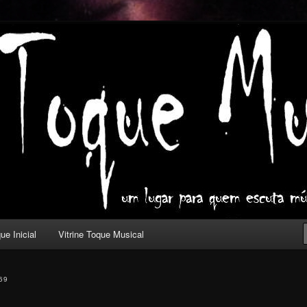
ica com outros olhos.
l
ue Inicial
Vitrine Toque Musical
69