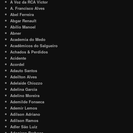
A Voz da RCA Victor
A. Francisco Alves
Abel Ferreira
Abgar Renault
Abílio Manoel
Abner
Academia do Medo
Acadêmicos do Salgueiro
Achados & Perdidos
Acidente
Acordel
Adauto Santos
Adeilton Alves
Adelaide Chiozzo
Adelina Garcia
Adelino Moreira
Ademilde Fonseca
Ademir Lemos
Adilson Adriano
Adilson Ramos
Adler São Luiz
Adoniran Barbosa