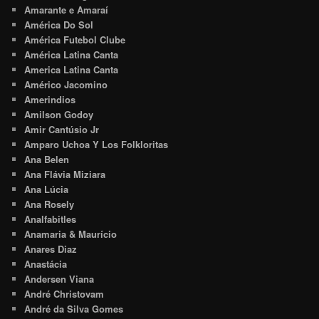
Amarante e Amaraí
América Do Sol
América Futebol Clube
América Latina Canta
America Latina Canta
Américo Jacomino
Amerindios
Amilson Godoy
Amir Cantúsio Jr
Amparo Uchoa Y Los Folkloritas
Ana Belen
Ana Flávia Miziara
Ana Lúcia
Ana Rosely
Analfabitles
Anamaria & Maurício
Anares Diaz
Anastácia
Andersen Viana
André Christovam
André da Silva Gomes