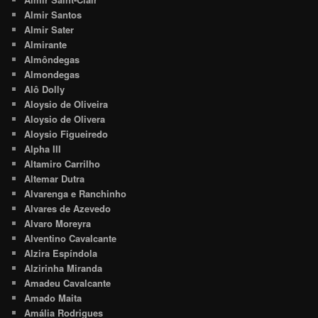
Almir Santos
Almir Sater
Almirante
Almôndegas
Almondegas
Alô Dolly
Aloysio de Oliveira
Aloysio de Olivera
Aloysio Figueiredo
Alpha III
Altamiro Carrilho
Altemar Dutra
Alvarenga e Ranchinho
Alvares de Azevedo
Alvaro Moreyra
Alventino Cavalcante
Alzira Espíndola
Alzirinha Miranda
Amadeu Cavalcante
Amado Maita
Amália Rodrigues