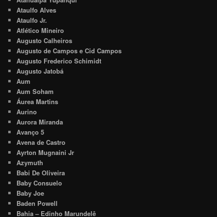
Ataulfo Alves
Ataulfo Jr.
Atlético Mineiro
Augusto Calheiros
Augusto de Campos e Cid Campos
Augusto Frederico Schimidt
Augusto Jatobá
Aum
Aum Soham
Áurea Martins
Aurino
Aurora Miranda
Avanço 5
Avena de Castro
Ayrton Mugnaini Jr
Azymuth
Babi De Oliveira
Baby Consuelo
Baby Joe
Baden Powell
Bahia – Edinho Marundelê