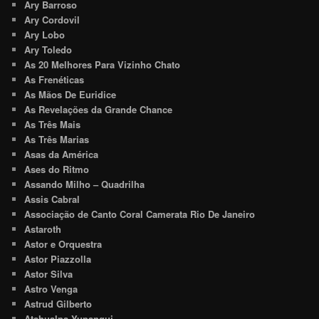
Ary Barroso
Ary Cordovil
Ary Lobo
Ary Toledo
As 20 Melhores Para Vizinho Chato
As Frenéticas
As Mãos De Euridice
As Revelações da Grande Chance
As Três Mais
As Três Marias
Asas da América
Ases do Ritmo
Assando Milho – Quadrilha
Assis Cabral
Associação de Canto Coral Camerata Rio De Janeiro
Astaroth
Astor e Orquestra
Astor Piazzolla
Astor Silva
Astro Venga
Astrud Gilberto
Atahualpa Yupanqui