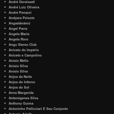
André Geraissati
André Luiz Oliveira
André Penazzi
Andyara Peixoto
Angaatãnàmú
Angel Parra
Angela Maria
Angela Roro
Angu Stereo Club
Aniceto do Império
Aniceto e Campolino
Anisio Mello
Anisio Silva
Anísio Silva
Anjos da Noite
Anjos do Inferno
Anjos do Sol
Anna Margarida
Antenógenes Silva
Anthony Guima
Antoninho Pellicciari E Seu Conjunto
Antonio Adolfo