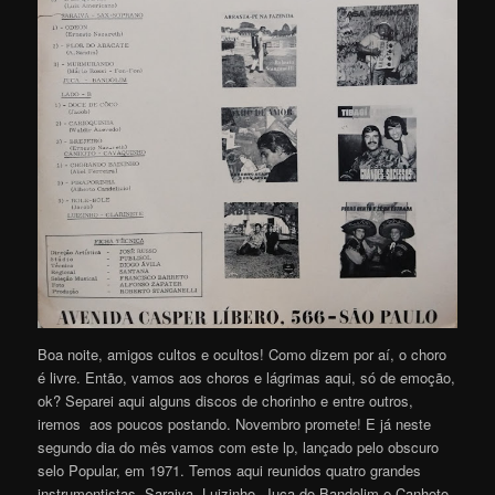
Boa noite, amigos cultos e ocultos! Como dizem por aí, o choro
é livre. Então, vamos aos choros e lágrimas aqui, só de emoção,
ok? Separei aqui alguns discos de chorinho e entre outros,
iremos aos poucos postando. Novembro promete! E já neste
segundo dia do mês vamos com este lp, lançado pelo obscuro
selo Popular, em 1971. Temos aqui reunidos quatro grandes
instrumentistas, Saraiva, Luizinho, Juca do Bandolim e Canhoto