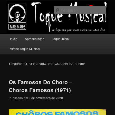
Pular
Pular
Um lugar para quem escuta música com outros olhos.
para
para
Pesqu
o
o
conteúdo
conteúdo
Toque Musical
principal
secundário
Menu
Início
Apresentação
Toque Inicial
principal
Vitrine Toque Musical
ARQUIVO DA CATEGORIA:
OS FAMOSOS DO CHORO
Os Famosos Do Choro –
Choros Famosos (1971)
Publicado em
3 de novembro de 2020