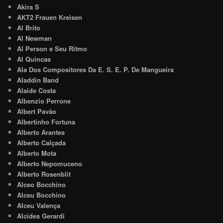
Akira S
AKT2 Frauen Kreisen
Al Brito
Al Newman
Al Person e Seu Ritmo
Al Quincas
Ala Dos Compositores Da E. S. E. P. De Mangueira
Aladdin Band
Alaide Costa
Albenzio Perrone
Albert Pavão
Albertinho Fortuna
Alberto Arantes
Alberto Calçada
Alberto Mota
Alberto Nepomuceno
Alberto Rosenblit
Alceo Bocchino
Alceu Bocchino
Alceu Valença
Alcides Gerardi