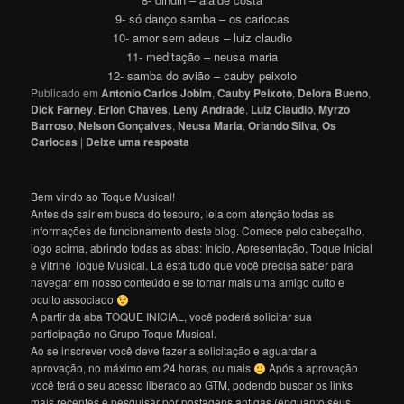
9- só danço samba – os cariocas
10- amor sem adeus – luiz claudio
11- meditação – neusa maria
12- samba do avião – cauby peixoto
Publicado em
Antonio Carlos Jobim
,
Cauby Peixoto
,
Delora Bueno
,
Dick Farney
,
Erlon Chaves
,
Leny Andrade
,
Luiz Claudio
,
Myrzo
Barroso
,
Nelson Gonçalves
,
Neusa Maria
,
Orlando Silva
,
Os
Cariocas
|
Deixe uma resposta
Bem vindo ao Toque Musical!
Antes de sair em busca do tesouro, leia com atenção todas as
informações de funcionamento deste blog. Comece pelo cabeçalho,
logo acima, abrindo todas as abas: Início, Apresentação, Toque Inicial
e Vitrine Toque Musical. Lá está tudo que você precisa saber para
navegar em nosso conteúdo e se tornar mais uma amigo culto e
oculto associado
A partir da aba TOQUE INICIAL, você poderá solicitar sua
participação no Grupo Toque Musical.
Ao se inscrever você deve fazer a solicitação e aguardar a
aprovação, no máximo em 24 horas, ou mais
Após a aprovação
você terá o seu acesso liberado ao GTM, podendo buscar os links
mais recentes e pesquisar por postagens antigas (enquanto seus