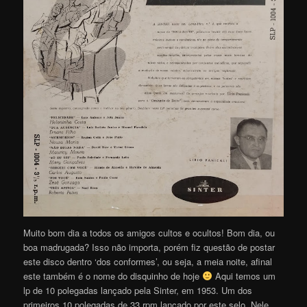
Muito bom dia a todos os amigos cultos e ocultos! Bom dia, ou
boa madrugada? Isso não importa, porém fiz questão de postar
este disco dentro ‘dos conformes’, ou seja, a meia noite, afinal
este também é o nome do disquinho de hoje
Aqui temos um
lp de 10 polegadas lançado pela Sinter, em 1953. Um dos
primeiros 10 polegadas de 33 rpm lançado por este selo. Nele