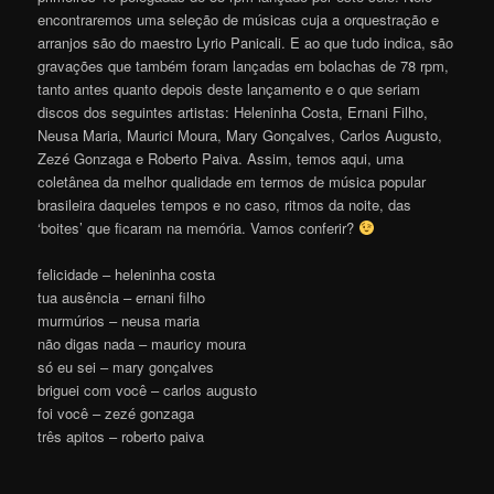
encontraremos uma seleção de músicas cuja a orquestração e
arranjos são do maestro Lyrio Panicali. E ao que tudo indica, são
gravações que também foram lançadas em bolachas de 78 rpm,
tanto antes quanto depois deste lançamento e o que seriam
discos dos seguintes artistas: Heleninha Costa, Ernani Filho,
Neusa Maria, Maurici Moura, Mary Gonçalves, Carlos Augusto,
Zezé Gonzaga e Roberto Paiva. Assim, temos aqui, uma
coletânea da melhor qualidade em termos de música popular
brasileira daqueles tempos e no caso, ritmos da noite, das
‘boites’ que ficaram na memória. Vamos conferir?
felicidade – heleninha costa
tua ausência – ernani filho
murmúrios – neusa maria
não digas nada – mauricy moura
só eu sei – mary gonçalves
briguei com você – carlos augusto
foi você – zezé gonzaga
três apitos – roberto paiva