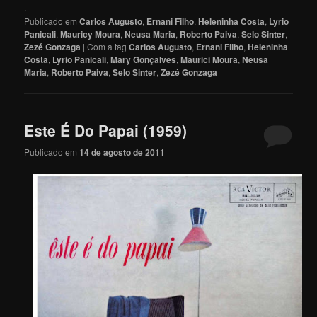
.
Publicado em
Carlos Augusto
,
Ernani Filho
,
Heleninha Costa
,
Lyrio
Panicali
,
Mauricy Moura
,
Neusa Maria
,
Roberto Paiva
,
Selo Sinter
,
Zezé Gonzaga
|
Com a tag
Carlos Augusto
,
Ernani Filho
,
Heleninha
Costa
,
Lyrio Panicali
,
Mary Gonçalves
,
Maurici Moura
,
Neusa
Maria
,
Roberto Paiva
,
Selo Sinter
,
Zezé Gonzaga
Este É Do Papai (1959)
Publicado em
14 de agosto de 2011