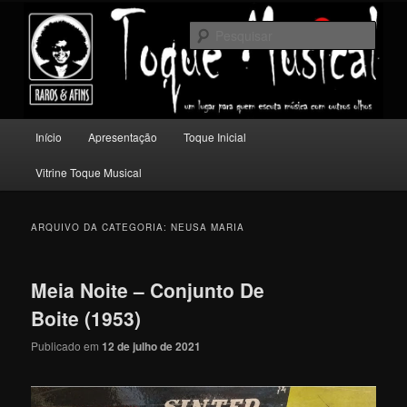
Pular
Pular
Um lugar para quem escuta música com outros olhos.
para
para
Pesqu
o
o
conteúdo
conteúdo
Toque Musical
principal
secundário
Menu
Início
Apresentação
Toque Inicial
principal
Vitrine Toque Musical
ARQUIVO DA CATEGORIA:
NEUSA MARIA
Meia Noite – Conjunto De
Boite (1953)
Publicado em
12 de julho de 2021