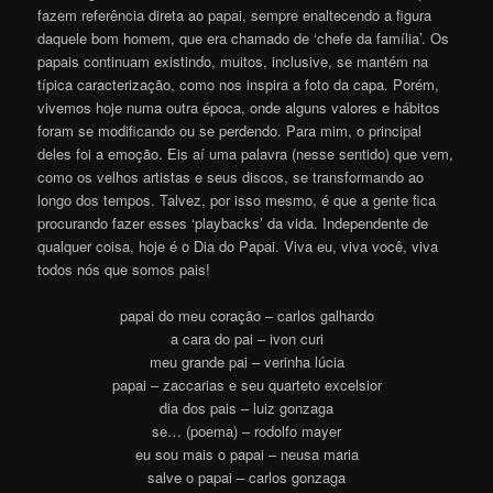
fazem referência direta ao papai, sempre enaltecendo a figura
daquele bom homem, que era chamado de ‘chefe da família’. Os
papais continuam existindo, muitos, inclusive, se mantém na
típica caracterização, como nos inspira a foto da capa. Porém,
vivemos hoje numa outra época, onde alguns valores e hábitos
foram se modificando ou se perdendo. Para mim, o principal
deles foi a emoção. Eis aí uma palavra (nesse sentido) que vem,
como os velhos artistas e seus discos, se transformando ao
longo dos tempos. Talvez, por isso mesmo, é que a gente fica
procurando fazer esses ‘playbacks’ da vida. Independente de
qualquer coisa, hoje é o Dia do Papai. Viva eu, viva você, viva
todos nós que somos pais!
papai do meu coração – carlos galhardo
a cara do pai – ivon curi
meu grande pai – verinha lúcia
papai – zaccarias e seu quarteto excelsior
dia dos pais – luiz gonzaga
se… (poema) – rodolfo mayer
eu sou mais o papai – neusa maria
salve o papai – carlos gonzaga