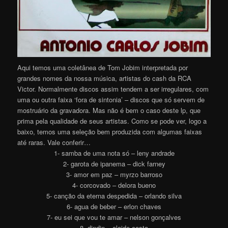
Aqui temos uma coletânea de Tom Jobim interpretada por
grandes nomes da nossa música, artistas do cash da RCA
Victor. Normalmente discos assim tendem a ser irregulares, com
uma ou outra faixa ‘fora de sintonia’ – discos que só servem de
mostruário da gravadora. Mas não é bem o caso deste lp, que
prima pela qualidade de seus artistas. Como se pode ver, logo a
baixo, temos uma seleção bem produzida com algumas faixas
até raras. Vale conferir…
1- samba de uma nota só – leny andrade
2- garota de ipanema – dick farney
3- amor em paz – myrzo barroso
4- corcovado – delora bueno
5- canção da eterna despedida – orlando silva
6- agua de beber – erlon chaves
7- eu sei que vou te amar – nelson gonçalves
8- dindin – alaide costa