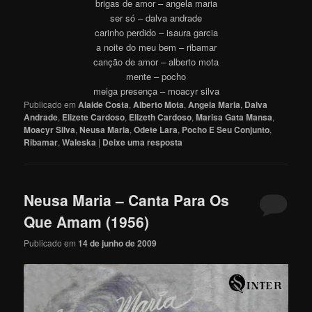
brigas de amor – angela maria
ser só – dalva andrade
carinho perdido – isaura garcia
a noite do meu bem – ribamar
canção de amor – alberto mota
mente – pocho
meiga presença – moacyr silva
Publicado em
Alaide Costa
,
Alberto Mota
,
Angela Maria
,
Dalva
Andrade
,
Elizete Cardoso
,
Elizeth Cardoso
,
Marisa Gata Mansa
,
Moacyr Silva
,
Neusa Maria
,
Odete Lara
,
Pocho E Seu Conjunto
,
Ribamar
,
Waleska
|
Deixe uma resposta
Neusa Maria – Canta Para Os
Que Amam (1956)
Publicado em
14 de junho de 2009