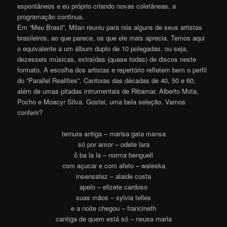
espontâneos e eu próprio criando novas coletâneas, a
programação continua.
Em “Meu Brasil”, Milan reuniu para nós alguns de seus artistas
brasileiros, ao que parece, os que ele mais aprecia. Temos aqui
o equivalente a um álbum duplo de 10 polegadas, ou seja,
dezesseis músicas, extraídas (quase todas) de discos neste
formato. A escolha dos artistas e repertório refletem bem o perfil
do “Parallel Realities”. Cantoras das décadas de 40, 50 e 60,
além de umas pitadas intrumentais de Ribamar, Alberto Mota,
Pocho e Moacyr Silva. Gostei, uma bela seleção. Vamos
conferir?
ternura antiga – marisa gata mansa
só por amor – odete lara
ô ba la la – norma benguell
com açucar e com afeto – waleska
insensatez – alaide costa
apelo – elizete cardoso
suas mãos – sylvia telles
e a noite chegou – francineth
cantiga de quem está só – neusa maria