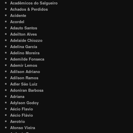
Acadêmicos do Salgueiro
Achados & Perdidos
Acidente
Acordel
Adauto Santos
Adeilton Alves
Adelaide Chiozzo
Adelina Garcia
Adelino Moreira
Ademilde Fonseca
Ademir Lemos
Adilson Adriano
Adilson Ramos
Adler São Luiz
Adoniran Barbosa
Adriana
Adylson Godoy
Aécio Flavio
Aécio Flávio
Aerotrio
Afonso Vieira