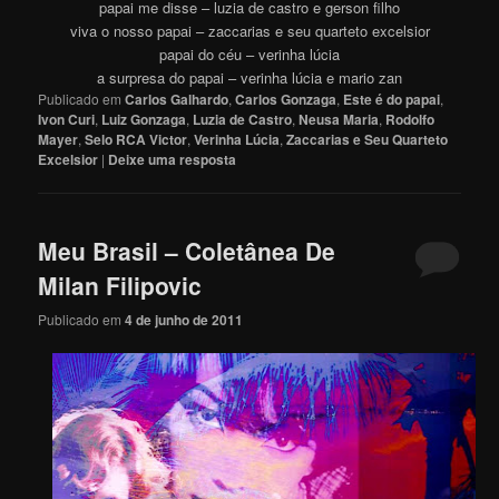
papai me disse – luzia de castro e gerson filho
viva o nosso papai – zaccarias e seu quarteto excelsior
papai do céu – verinha lúcia
a surpresa do papai – verinha lúcia e mario zan
Publicado em
Carlos Galhardo
,
Carlos Gonzaga
,
Este é do papai
,
Ivon Curi
,
Luiz Gonzaga
,
Luzia de Castro
,
Neusa Maria
,
Rodolfo
Mayer
,
Selo RCA Victor
,
Verinha Lúcia
,
Zaccarias e Seu Quarteto
Excelsior
|
Deixe uma resposta
Meu Brasil – Coletânea De
Milan Filipovic
Publicado em
4 de junho de 2011