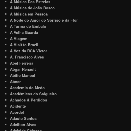
A Música Das Estrelas
A Música de João Bosco
A Música em Pessoa
A Noite do Amor do Sorriso e da Flor
A Turma do Embalo
A Velha Guarda
A Viagem
A Visit to Brazil
A Voz da RCA Victor
A. Francisco Alves
Abel Ferreira
Abgar Renault
Abílio Manoel
Abner
Academia do Medo
Acadêmicos do Salgueiro
Achados & Perdidos
Acidente
Acordel
Adauto Santos
Adeilton Alves
Adelaide Chiozzo