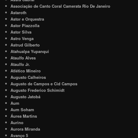
Associação de Canto Coral Camerata Rio De Janeiro
Astaroth
Astor e Orquestra
Astor Piazzolla
Astor Silva
Astro Venga
Astrud Gilberto
Atahualpa Yupanqui
Ataulfo Alves
Ataulfo Jr.
Atlético Mineiro
Augusto Calheiros
Augusto de Campos e Cid Campos
Augusto Frederico Schimidt
Augusto Jatobá
Aum
Aum Soham
Áurea Martins
Aurino
Aurora Miranda
Avanço 5