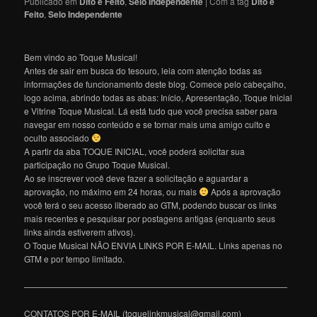
Publicado em
Dito e Feito
,
Selo Independente
|
Com a tag
Dito e
Feito
,
Selo Independente
Bem vindo ao Toque Musical!
Antes de sair em busca do tesouro, leia com atenção todas as
informações de funcionamento deste blog. Comece pelo cabeçalho,
logo acima, abrindo todas as abas: Início, Apresentação, Toque Inicial
e Vitrine Toque Musical. Lá está tudo que você precisa saber para
navegar em nosso conteúdo e se tornar mais uma amigo culto e
oculto associado
A partir da aba TOQUE INICIAL, você poderá solicitar sua
participação no Grupo Toque Musical.
Ao se inscrever você deve fazer a solicitação e aguardar a
aprovação, no máximo em 24 horas, ou mais
Após a aprovação
você terá o seu acesso liberado ao GTM, podendo buscar os links
mais recentes e pesquisar por postagens antigas (enquanto seus
links ainda estiverem ativos).
O Toque Musical NÃO ENVIA LINKS POR E-MAIL. Links apenas no
GTM e por tempo limitado.
———————————————————————————————
CONTATOS POR E-MAIL (toquelinkmusical@gmail.com)