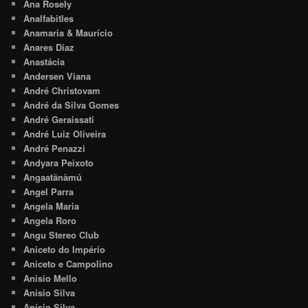
Ana Rosely
Analfabitles
Anamaria & Maurício
Anares Diaz
Anastácia
Andersen Viana
André Christovam
André da Silva Gomes
André Geraissati
André Luiz Oliveira
André Penazzi
Andyara Peixoto
Angaatãnàmú
Angel Parra
Angela Maria
Angela Roro
Angu Stereo Club
Aniceto do Império
Aniceto e Campolino
Anisio Mello
Anisio Silva
Anísio Silva