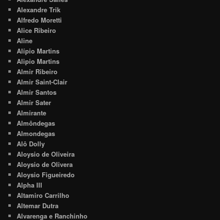
Alexandre Trik
Alfredo Moretti
Alice Ribeiro
Aline
Alípio Martins
Alipio Martins
Almir Ribeiro
Almir Saint-Clair
Almir Santos
Almir Sater
Almirante
Almôndegas
Almondegas
Alô Dolly
Aloysio de Oliveira
Aloysio de Olivera
Aloysio Figueiredo
Alpha III
Altamiro Carrilho
Altemar Dutra
Alvarenga e Ranchinho