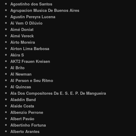
Agostinho dos Santos
Agrupacion Musica De Buenos Aires
Agustin Pereyra Lucena
Aí Vem O Dilúvio
Aimé Doniat
Aimé Vereck
Airto Moreira
Airton Lima Barbosa
Akira S
AKT2 Frauen Kreisen
Al Brito
Al Newman
Al Person e Seu Ritmo
Al Quincas
Ala Dos Compositores Da E. S. E. P. De Mangueira
Aladdin Band
Alaide Costa
Albenzio Perrone
Albert Pavão
Albertinho Fortuna
Alberto Arantes