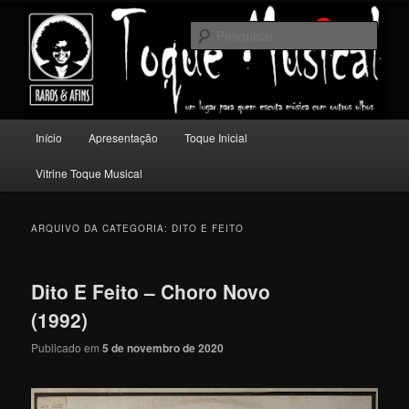
Pular
Pular
Um lugar para quem escuta música com outros olhos.
para
para
Pesqu
o
o
conteúdo
conteúdo
Toque Musical
principal
secundário
Menu
Início
Apresentação
Toque Inicial
principal
Vitrine Toque Musical
ARQUIVO DA CATEGORIA:
DITO E FEITO
Dito E Feito – Choro Novo
(1992)
Publicado em
5 de novembro de 2020