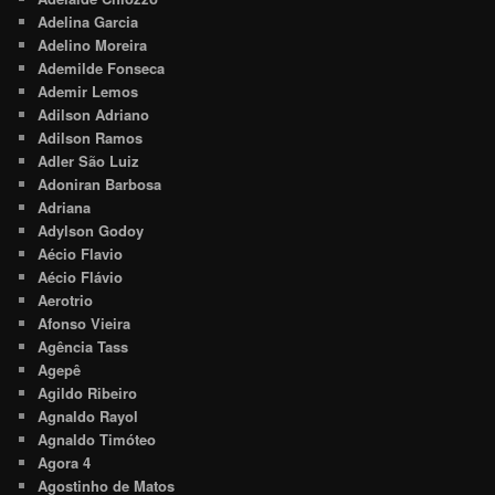
Adelina Garcia
Adelino Moreira
Ademilde Fonseca
Ademir Lemos
Adilson Adriano
Adilson Ramos
Adler São Luiz
Adoniran Barbosa
Adriana
Adylson Godoy
Aécio Flavio
Aécio Flávio
Aerotrio
Afonso Vieira
Agência Tass
Agepê
Agildo Ribeiro
Agnaldo Rayol
Agnaldo Timóteo
Agora 4
Agostinho de Matos