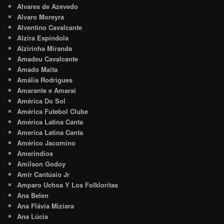
Alvares de Azevedo
Alvaro Moreyra
Alventino Cavalcante
Alzira Espíndola
Alzirinha Miranda
Amadeu Cavalcante
Amado Maita
Amália Rodrigues
Amarante e Amaraí
América Do Sol
América Futebol Clube
América Latina Canta
America Latina Canta
Américo Jacomino
Amerindios
Amilson Godoy
Amir Cantúsio Jr
Amparo Uchoa Y Los Folkloritas
Ana Belen
Ana Flávia Miziara
Ana Lúcia