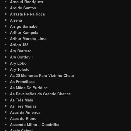
Arnaud Rodrigues
Aroldo Santos
Arrasta Pé Na Roça
Arrelia
Arrigo Barnabé
Arthur Kampela
Arthur Moreira Lima
Artigo 153
Ary Barroso
Ary Cordovil
Ary Lobo
Ary Toledo
As 20 Melhores Para Vizinho Chato
As Frenéticas
As Mãos De Euridice
As Revelações da Grande Chance
As Três Mais
As Três Marias
Asas da América
Ases do Ritmo
Assando Milho – Quadrilha
Assis Cabral