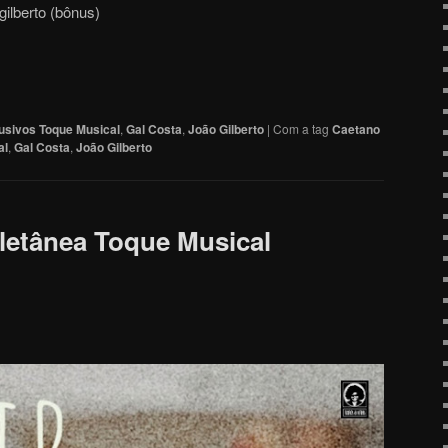
gilberto (bônus)
usivos Toque Musical
,
Gal Costa
,
João Gilberto
|
Com a tag
Caetano
al
,
Gal Costa
,
João Gilberto
oletânea Toque Musical