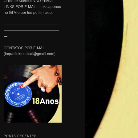
O Toque Musical NÃO ENVIA
LINKS POR E-MAIL. Links apenas
no GTM e por tempo limitado.
———————————————
———————————————
—
CONTATOS POR E-MAIL
(toquelinkmusical@gmail.com)
POSTS RECENTES