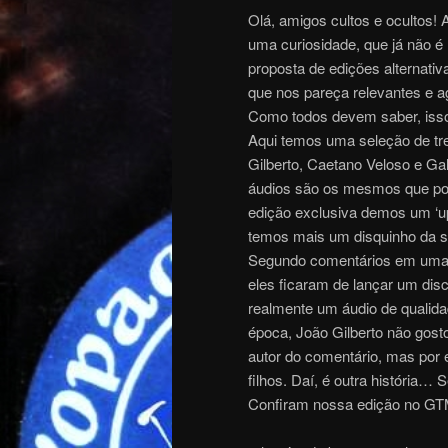
Olá, amigos cultos e ocultos!
uma curiosidade, que já não 
proposta de edições alternativ
que nos pareça relevantes e ag
Como todos devem saber, isso
Aqui temos uma seleção de tr
Gilberto, Caetano Veloso e Ga
áudios são os mesmos que po
edição exclusiva demos um ‘u
temos mais um disquinho da sé
Segundo comentários em uma d
eles ficaram de lançar um di
realmente um áudio de qualida
época, João Gilberto não gost
autor do comentário, mas por 
filhos. Daí, é outra história…
Confiram nossa edição no GT