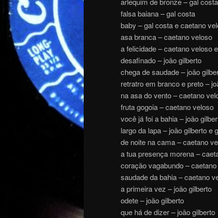
arlequim de bronze – gal costa 
falsa baiana – gal costa
baby – gal costa e caetano ve
asa branca – caetano veloso
a felicidade – caetano veloso e
desafinado – joão gilberto
chega de saudade – joão gilbe
retratro em branco e preto – jo
na asa do vento – caetano vel
fruta gogoia – caetano veloso
você já foi a bahia – joão gilb
largo da lapa – joão gilberto e 
de noite na cama – caetano ve
a tua presença morena – caet
coração vagabundo – caetano ve
saudade da bahia – caetano vel
a primeira vez – joão gilberto
odete – joão gilberto
que há de dizer – joão gilberto