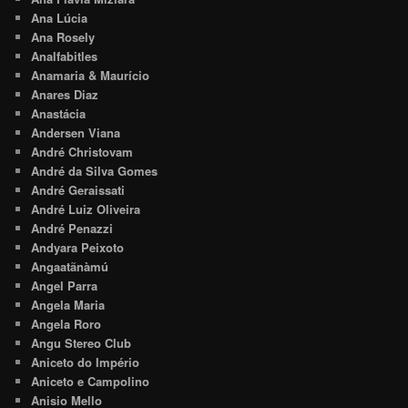
Ana Lúcia
Ana Rosely
Analfabitles
Anamaria & Maurício
Anares Diaz
Anastácia
Andersen Viana
André Christovam
André da Silva Gomes
André Geraissati
André Luiz Oliveira
André Penazzi
Andyara Peixoto
Angaatãnàmú
Angel Parra
Angela Maria
Angela Roro
Angu Stereo Club
Aniceto do Império
Aniceto e Campolino
Anisio Mello