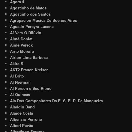
Agora 4
Agostinho de Matos
Agostinho dos Santos
Agrupacion Musica De Buenos Aires
Agustin Pereyra Lucena
Aí Vem O Dilúvio
Aimé Doniat
Aimé Vereck
Airto Moreira
Airton Lima Barbosa
Akira S
AKT2 Frauen Kreisen
Al Brito
Al Newman
Al Person e Seu Ritmo
Al Quincas
Ala Dos Compositores Da E. S. E. P. De Mangueira
Aladdin Band
Alaide Costa
Albenzio Perrone
Albert Pavão
Albertinho Fortuna