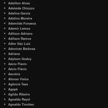
Adeilton Alves
Adelaide Chiozzo
Adelina Garcia
Adelino Moreira
Ademilde Fonseca
Ademir Lemos
Adilson Adriano
Adilson Ramos
Adler São Luiz
Adoniran Barbosa
Adriana
Adylson Godoy
Aécio Flavio
Aécio Flávio
Aerotrio
Afonso Vieira
Agência Tass
Agepê
Agildo Ribeiro
Agnaldo Rayol
Agnaldo Timóteo