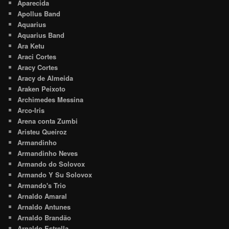
Aparecida
Apollus Band
Aquarius
Aquarius Band
Ara Ketu
Araci Cortes
Aracy Cortes
Aracy de Almeida
Araken Peixoto
Archimedes Messina
Arco-Iris
Arena conta Zumbi
Aristeu Queiroz
Armandinho
Armandinho Neves
Armando do Solovox
Armando Y Su Solovox
Armando's Trio
Arnaldo Amaral
Arnaldo Antunes
Arnaldo Brandão
Arnaldo Estrella