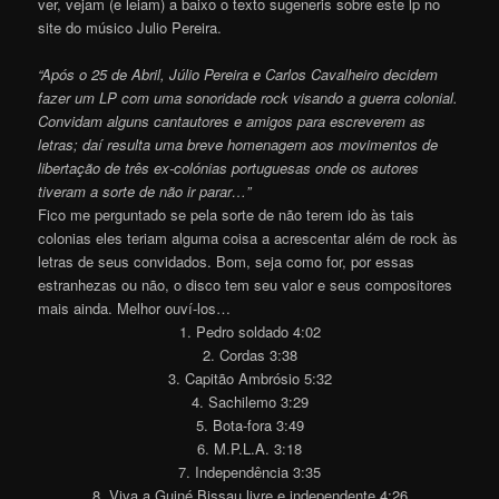
ver, vejam (e leiam) a baixo o texto sugeneris sobre este lp no
site do músico Julio Pereira.
“Após o 25 de Abril, Júlio Pereira e Carlos Cavalheiro decidem
fazer um LP com uma sonoridade rock visando a guerra colonial.
Convidam alguns cantautores e amigos para escreverem as
letras; daí resulta uma breve homenagem aos movimentos de
libertação de três ex-colónias portuguesas onde os autores
tiveram a sorte de não ir parar…”
Fico me perguntado se pela sorte de não terem ido às tais
colonias eles teriam alguma coisa a acrescentar além de rock às
letras de seus convidados. Bom, seja como for, por essas
estranhezas ou não, o disco tem seu valor e seus compositores
mais ainda. Melhor ouví-los…
1. Pedro soldado 4:02
2. Cordas 3:38
3. Capitão Ambrósio 5:32
4. Sachilemo 3:29
5. Bota-fora 3:49
6. M.P.L.A. 3:18
7. Independência 3:35
8. Viva a Guiné Bissau livre e independente 4:26