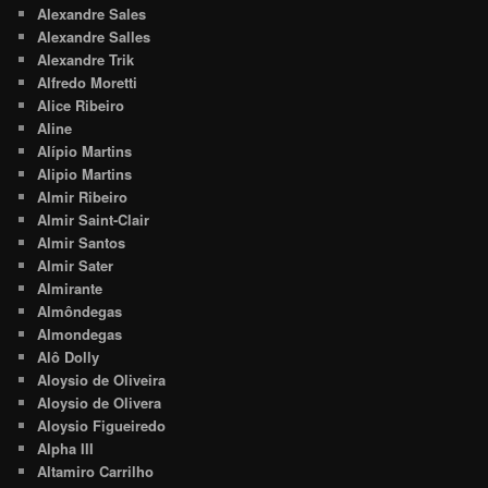
Alexandre Sales
Alexandre Salles
Alexandre Trik
Alfredo Moretti
Alice Ribeiro
Aline
Alípio Martins
Alipio Martins
Almir Ribeiro
Almir Saint-Clair
Almir Santos
Almir Sater
Almirante
Almôndegas
Almondegas
Alô Dolly
Aloysio de Oliveira
Aloysio de Olivera
Aloysio Figueiredo
Alpha III
Altamiro Carrilho