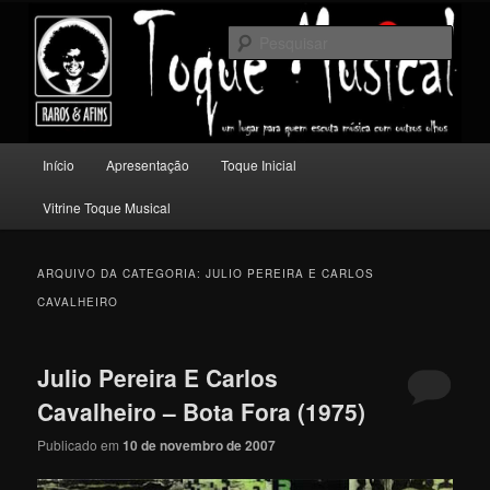
Pular
Pular
Um lugar para quem escuta música com outros olhos.
para
para
Pesqu
o
o
conteúdo
conteúdo
Toque Musical
principal
secundário
Menu
Início
Apresentação
Toque Inicial
principal
Vitrine Toque Musical
ARQUIVO DA CATEGORIA:
JULIO PEREIRA E CARLOS
CAVALHEIRO
Julio Pereira E Carlos
Cavalheiro – Bota Fora (1975)
Publicado em
10 de novembro de 2007