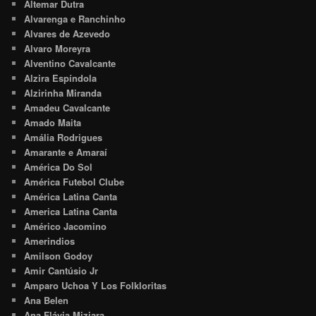
Altemar Dutra
Alvarenga e Ranchinho
Alvares de Azevedo
Alvaro Moreyra
Alventino Cavalcante
Alzira Espíndola
Alzirinha Miranda
Amadeu Cavalcante
Amado Maita
Amália Rodrigues
Amarante e Amaraí
América Do Sol
América Futebol Clube
América Latina Canta
America Latina Canta
Américo Jacomino
Amerindios
Amilson Godoy
Amir Cantúsio Jr
Amparo Uchoa Y Los Folkloritas
Ana Belen
Ana Flávia Miziara