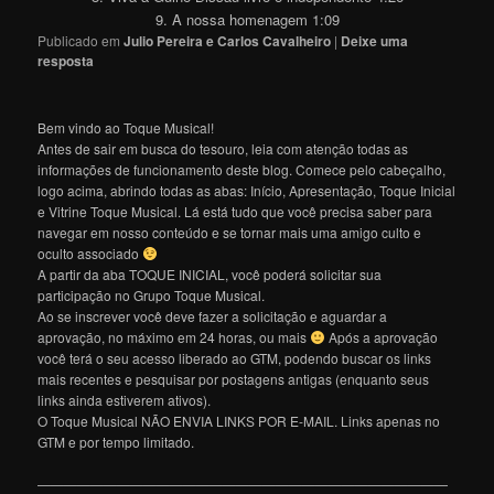
9. A nossa homenagem 1:09
Publicado em
Julio Pereira e Carlos Cavalheiro
|
Deixe uma
resposta
Bem vindo ao Toque Musical!
Antes de sair em busca do tesouro, leia com atenção todas as
informações de funcionamento deste blog. Comece pelo cabeçalho,
logo acima, abrindo todas as abas: Início, Apresentação, Toque Inicial
e Vitrine Toque Musical. Lá está tudo que você precisa saber para
navegar em nosso conteúdo e se tornar mais uma amigo culto e
oculto associado
A partir da aba TOQUE INICIAL, você poderá solicitar sua
participação no Grupo Toque Musical.
Ao se inscrever você deve fazer a solicitação e aguardar a
aprovação, no máximo em 24 horas, ou mais
Após a aprovação
você terá o seu acesso liberado ao GTM, podendo buscar os links
mais recentes e pesquisar por postagens antigas (enquanto seus
links ainda estiverem ativos).
O Toque Musical NÃO ENVIA LINKS POR E-MAIL. Links apenas no
GTM e por tempo limitado.
———————————————————————————————