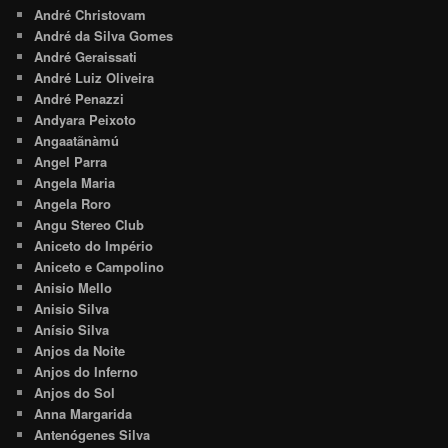
André Christovam
André da Silva Gomes
André Geraissati
André Luiz Oliveira
André Penazzi
Andyara Peixoto
Angaatãnàmú
Angel Parra
Angela Maria
Angela Roro
Angu Stereo Club
Aniceto do Império
Aniceto e Campolino
Anisio Mello
Anisio Silva
Anísio Silva
Anjos da Noite
Anjos do Inferno
Anjos do Sol
Anna Margarida
Antenógenes Silva