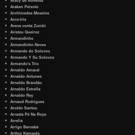
Aracy de Almeida
Araken Peixoto
Archimedes Messina
Arco-Iris
Arena conta Zumbi
Aristeu Queiroz
Armandinho
Armandinho Neves
Armando do Solovox
Armando Y Su Solovox
Armando's Trio
Arnaldo Amaral
Arnaldo Antunes
Arnaldo Brandão
Arnaldo Estrella
Arnaldo Rey
Arnaud Rodrigues
Aroldo Santos
Arrasta Pé Na Roça
Arrelia
Arrigo Barnabé
Arthur Kampela