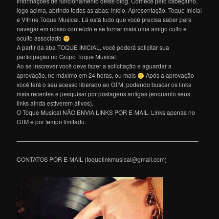
informações de funcionamento deste blog. Comece pelo cabeçalho,
logo acima, abrindo todas as abas: Início, Apresentação, Toque Inicial
e Vitrine Toque Musical. Lá está tudo que você precisa saber para
navegar em nosso conteúdo e se tornar mais uma amigo culto e
oculto associado
A partir da aba TOQUE INICIAL, você poderá solicitar sua
participação no Grupo Toque Musical.
Ao se inscrever você deve fazer a solicitação e aguardar a
aprovação, no máximo em 24 horas, ou mais
Após a aprovação
você terá o seu acesso liberado ao GTM, podendo buscar os links
mais recentes e pesquisar por postagens antigas (enquanto seus
links ainda estiverem ativos).
O Toque Musical NÃO ENVIA LINKS POR E-MAIL. Links apenas no
GTM e por tempo limitado.
———————————————————————————————
CONTATOS POR E-MAIL (toquelinkmusical@gmail.com)