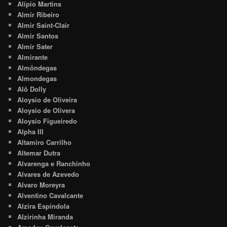
Alipio Martins
Almir Ribeiro
Almir Saint-Clair
Almir Santos
Almir Sater
Almirante
Almôndegas
Almondegas
Alô Dolly
Aloysio de Oliveira
Aloysio de Olivera
Aloysio Figueiredo
Alpha III
Altamiro Carrilho
Altemar Dutra
Alvarenga e Ranchinho
Alvares de Azevedo
Alvaro Moreyra
Alventino Cavalcante
Alzira Espíndola
Alzirinha Miranda