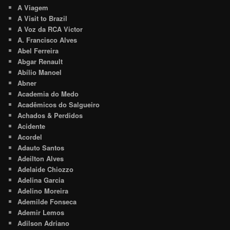
A Viagem
A Visit to Brazil
A Voz da RCA Victor
A. Francisco Alves
Abel Ferreira
Abgar Renault
Abílio Manoel
Abner
Academia do Medo
Acadêmicos do Salgueiro
Achados & Perdidos
Acidente
Acordel
Adauto Santos
Adeilton Alves
Adelaide Chiozzo
Adelina Garcia
Adelino Moreira
Ademilde Fonseca
Ademir Lemos
Adilson Adriano