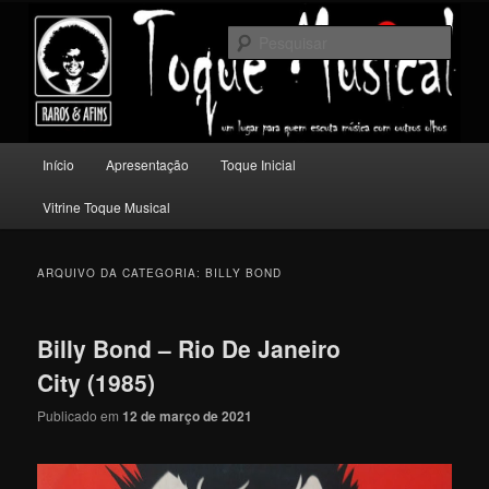
Pular
Pular
Um lugar para quem escuta música com outros olhos.
para
para
Pesqu
o
o
conteúdo
conteúdo
Toque Musical
principal
secundário
Menu
Início
Apresentação
Toque Inicial
principal
Vitrine Toque Musical
ARQUIVO DA CATEGORIA:
BILLY BOND
Billy Bond – Rio De Janeiro
City (1985)
Publicado em
12 de março de 2021