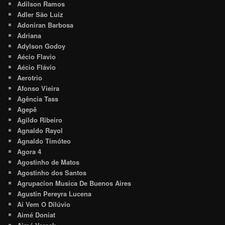
Adilson Ramos
Adler São Luiz
Adoniran Barbosa
Adriana
Adylson Godoy
Aécio Flavio
Aécio Flávio
Aerotrio
Afonso Vieira
Agência Tass
Agepê
Agildo Ribeiro
Agnaldo Rayol
Agnaldo Timóteo
Agora 4
Agostinho de Matos
Agostinho dos Santos
Agrupacion Musica De Buenos Aires
Agustin Pereyra Lucena
Aí Vem O Dilúvio
Aimé Doniat