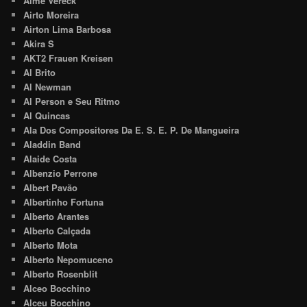
Aimé Vereck
Airto Moreira
Airton Lima Barbosa
Akira S
AKT2 Frauen Kreisen
Al Brito
Al Newman
Al Person e Seu Ritmo
Al Quincas
Ala Dos Compositores Da E. S. E. P. De Mangueira
Aladdin Band
Alaide Costa
Albenzio Perrone
Albert Pavão
Albertinho Fortuna
Alberto Arantes
Alberto Calçada
Alberto Mota
Alberto Nepomuceno
Alberto Rosenblit
Alceo Bocchino
Alceu Bocchino