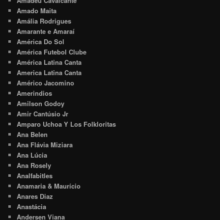
Amadeu Cavalcante
Amado Maita
Amália Rodrigues
Amarante e Amaraí
América Do Sol
América Futebol Clube
América Latina Canta
America Latina Canta
Américo Jacomino
Amerindios
Amilson Godoy
Amir Cantúsio Jr
Amparo Uchoa Y Los Folkloritas
Ana Belen
Ana Flávia Miziara
Ana Lúcia
Ana Rosely
Analfabitles
Anamaria & Maurício
Anares Diaz
Anastácia
Andersen Viana