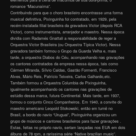
romance “Macunaíma”.
Contribuindo para que o choro brasileiro encontrasse uma forma
musical definitiva, Pixinguinha foi contratado, em 1929, pela
recém-instalada filial brasileira da gravadora Victor (depois RCA
Victor), como instrumentista, arranjador e maestro. Nessa época
dividia com Radamés Gnattali a responsabilidade de reger a
Orquestra Victor Brasileira (ou Orquestra Típica Victor). Nessa
gravadora também formou o Grupo da Guarda Velha e, mais
tarde, a orquestra Diabos do Céu, acompanhando nas gravações
os cantores contratados da empresa nessa época, tais como
Cármen Miranda, Sílvio Caldas, Gastão Formenti, Francisco
Alves, Mário Reis, Patrício Teixeira, Carlos Galhardo,etc.
Também formou a Orquestra Columbia de Pixinguinha,
igualmente acompanhando os cantores nas gravações de
estúdio dessa marca, futura Continental. Mais tarde, em 1937,
formou o conjunto Cinco Companheiros. Em 1940, a convite do
maestro americano Leopold Stokowski, então em turnê no
Brasil, a bordo do navio “Uruguai”, Pixinguinha organizou um
grupo de músicos e cantores brasileiros para fazer gravações .
Estas, feitas no próprio navio, seriam lançadas nos EUA em dois
álbuns de 78 rpm, a raríssima série “Native brazilian music”.