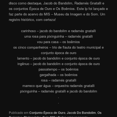
disco como destaque, Jacob do Bandolim, Radamés Gnatalli e
os conjuntos Época de Ouro e Os Boêmios. Este lp foi lançado e
faz parte do acervo do MIS – Museu da Imagem e do Som. Um
registro histórico, com certez
a
!
carinhoso – jacob do bandolim e radamés gnatalli
uma rosa para pixinguinha – radamés gnatalli
vou para casa – os boêmios
os cinco companheiros – trio de flauta do teatro municipal e
conjunto época de ouro
lamento – jacob do bandolim e conjunto época de ouro
ingênuo – jacob do bandolim e conjunto época de ouro
passatempo – os boêmios
gargalhada – os boêmios
rosa – radamés gnatalli
marreco quer água – orquestra radamés gnatalli
pixinguinha – radamés gnatalli e jacob do bandolim
.
.
Publicado em
Conjunto Época de Ouro
,
Jacob Do Bandolim
,
Os