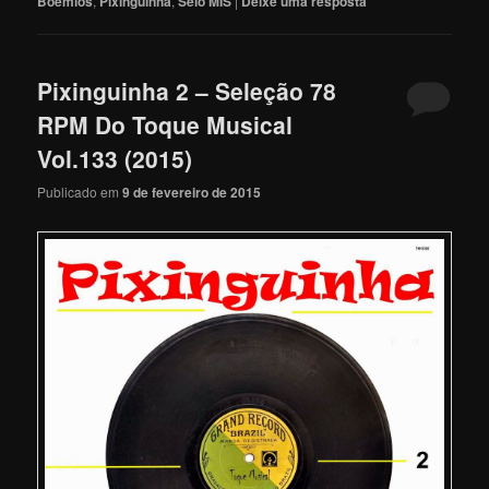
Boêmios
,
Pixinguinha
,
Selo MIS
|
Deixe uma resposta
Pixinguinha 2 – Seleção 78
RPM Do Toque Musical
Vol.133 (2015)
Publicado em
9 de fevereiro de 2015