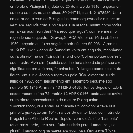
entre ele e Pixinguinha) data de 20 de maio de 1946, lançada em
outubro do mesmo ano, disco 80-0447-B, matriz S-078520. Uma
amostra do talento de Pixinguinha como orquestrador e maestro
vem em seguida com a polca (de sua autoria, assim como todas
as faixas aqui reunidas) “Marreco quer água”, com ele mesmo
regendo sua orquestra. Gravação RCA Victor de 16 de abril de
1959, lançada em julho seguinte sob número 80-2081-A,matriz
13-K2PB-0627. Jacob do Bandolim volta em seguida, recordando
outra obra-prima de Pixinguinha, o choro “Sofres porque queres”,
que mestre Pizindim (apelido que lhe teria sido dado por sua avó,
significando,em africano, “menino bom”) lançou como solista de
flauta, em 1917. Jacob o regravou pela RCA Victor em 10 de
julho de 1957, com lançamento em setembro seguinte sob
número 80-1845-A, matriz 13-H2PB-0165. Temos depois o lado B
desse mesmíssimo 78, matriz 13-H2PB-0166, onde Jacob revive
outro choro conhecidíssimo do mestre Pixinguinha:
“Cochichando”, que antes se chamava “Cochicho” e teve sua
primeira gravação em 1944, na voz do cantor Déo, com letra de
Braguinha e Alberto Ribeiro. Depois, vem o clássico “Lamento”
(que, mais tarde, teria seu título mudado para “Lamentos”, no
plural). Lançado originalmente em 1928 pela Orquestra Típica