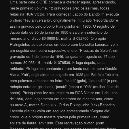
Uma parte dele o GRB começa a oferecer agora, apresentando,
neste primeiro volume, 12 gravações preciosíssimas, todas
feitas na RCA Victor. Para começar, Jacob do Bandolim executa
o choro “Teu aniversario”, originalmente intitulado “Recordando” e
assim gravado pelo próprio Pixinguinha em 1935. O registro de
Jacob data de 30 de junho de 1950 e saiu em setembro do
mesmo ano, disco 80-0688-B, matriz S-092700. O próprio
Pixinguinha, ao saxofone, em dueto com Benedito Lacerda, vem
em seguida com outro expressivo choro, “Proezas de Sólon”, em
gravação de 4 de junho de 1946, lançada em agosto de 47 sob
número 80-0534-B, matriz S-078536. E logo depois, uma
raridade: Pixinguinha cantando (!) um lundu que fez com Gastão
Viana,“Yaô”, originalmente lançado em 1938 por Patrício Teixeira,
com palavras africanas na letra: “akicó” (galo), “pelu adié” (o peru
rodopia entre as galinhas), “jacutá” (casa) e “Yaô” (mulher filha de
santo). Pixinguinha fez seu registro na RCA Victor em 7 de julho
de 1950, com lançamento em setembro do mesmo ano, disco
80-0692-A, matriz S-092707. O duo Pixinguinha (sax)-Benedito
Lacerda (flauta) volta em seguida apresentando “Segura ele”,
choro que o próprio mestre gravou pela primeira vez, como
solista de flauta, em 1930. Esta regravação Victor (com
Benedito Lacerda na co-autoria, por acordo comercial que havia