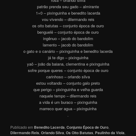
rosa – orlando silva
patrão prenda seu gado – almirante
1×0 – pixinguinha e benedito lacerda
vou vivendo – dilermando reis
os oito batutas – conjunto época de ouro
benguelê – conjunto época de ouro
ingênuo – jacob do bandolim
lamento – jacob do bandolim
o gato e o canário – pixinguinha e benedito lacerda
já te digo – pixinguinha
yaô – joão da baiana, clementina e pixinguinha
sofre porque queres – conjunto época de ouro
carinhoso – orlando silva
estou voltando – conjunto galo preto
que perigo – pixinguinha e velha guarda
naquele tempo – dilermando reis
a vida é um buraco – pixinguinha
marreco quer agua – pixinguinha
.
Publicado em
Benedito Lacerda
,
Conjunto Época de Ouro
,
Dilermando Reis
,
Orlando Silva
,
Os Oito Batutas
,
Paulinho da Viola
,