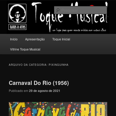
Pular
Pular
Um lugar para quem escuta música com outros olhos.
para
para
Pesqu
o
o
conteúdo
conteúdo
Toque Musical
principal
secundário
Menu
Início
Apresentação
Toque Inicial
principal
Vitrine Toque Musical
ARQUIVO DA CATEGORIA:
PIXINGUINHA
Carnaval Do Rio (1956)
Publicado em
29 de agosto de 2021