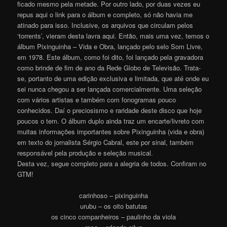
ficado mesmo pela metade. Por outro lado, por duas vezes eu
repus aqui o link para o álbum e completo, só não havia me
atinado para isso. Inclusive, os arquivos que circulam pelos
‘torrents’, vieram desta lavra aqui. Então, mais uma vez, temos o
álbum Pixinguinha – Vida e Obra, lançado pelo selo Som Livre,
em 1978. Este álbum, como foi dito, foi lançado pela gravadora
como brinde de fim de ano da Rede Globo de Televisão. Trata-
se, portanto de uma edição exclusiva e limitada, que até onde eu
sei nunca chegou a ser lançada comercialmente. Uma seleção
com vários artistas e também com fonogramas pouco
conhecidos. Daí o preciosismo e raridade deste disco que hoje
poucos o tem. O álbum duplo ainda traz um encarte/livreto com
muitas informações importantes sobre Pixinguinha (vida e obra)
em texto do jornalista Sérgio Cabral, este por sinal, também
responsável pela produção e seleção musical.
Desta vez, segue completo para a alegria de todos. Confiram no
GTM!
carinhoso – pixinguinha
urubu – os oito batutas
os cinco companheiros – paulinho da viola