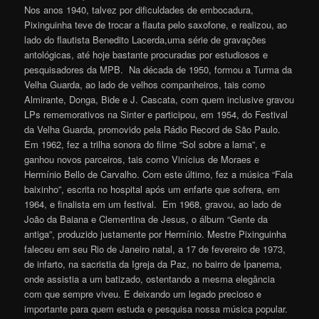
Nos anos 1940, talvez por dificuldades de embocadura,
Pixinguinha teve de trocar a flauta pelo saxofone, e realizou, ao
lado do flautista Benedito Lacerda,uma série de gravações
antológicas, até hoje bastante procuradas por estudiosos e
pesquisadores da MPB. Na década de 1950, formou a Turma da
Velha Guarda, ao lado de velhos companheiros, tais como
Almirante, Donga, Bide e J. Cascata, com quem inclusive gravou
LPs rememorativos na Sinter e participou, em 1954, do Festival
da Velha Guarda, promovido pela Rádio Record de São Paulo.
Em 1962, fez a trilha sonora do filme “Sol sobre a lama”, e
ganhou novos parceiros, tais como Vinícius de Moraes e
Hermínio Bello de Carvalho. Com este último, fez a música “Fala
baixinho”, escrita no hospital após um enfarte que sofrera, em
1964, e finalista em um festival. Em 1968, gravou, ao lado de
João da Baiana e Clementina de Jesus, o álbum “Gente da
antiga”, produzido justamente por Hermínio. Mestre Pixinguinha
faleceu em seu Rio de Janeiro natal, a 17 de fevereiro de 1973,
de infarto, na sacristia da Igreja da Paz, no bairro de Ipanema,
onde assistia a um batizado, ostentando a mesma elegância
com que sempre viveu. E deixando um legado precioso e
importante para quem estuda e pesquisa nossa música popular.