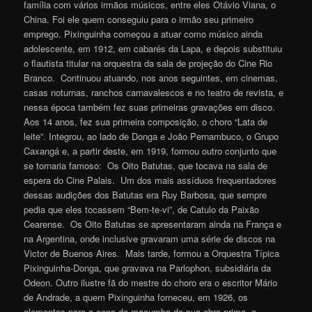
família com vários irmãos músicos, entre eles Otávio Viana, o
China. Foi ele quem conseguiu para o irmão seu primeiro
emprego. Pixinguinha começou a atuar como músico ainda
adolescente, em 1912, em cabarés da Lapa, e depois substituiu
o flautista titular na orquestra da sala de projeção do Cine Rio
Branco. Continuou atuando, nos anos seguintes, em cinemas,
casas noturnas, ranchos carnavalescos e no teatro de revista, e
nessa época também fez suas primeiras gravações em disco.
Aos 14 anos, fez sua primeira composição, o choro “Lata de
leite”. Integrou, ao lado de Donga e João Pernambuco, o Grupo
Caxangá e, a partir deste, em 1919, formou outro conjunto que
se tornaria famoso: Os Oito Batutas, que tocava na sala de
espera do Cine Palais. Um dos mais assíduos frequentadores
dessas audições dos Batutas era Ruy Barbosa, que sempre
pedia que eles tocassem “Bem-te-vi”, de Catulo da Paixão
Cearense. Os Oito Batutas se apresentaram ainda na França e
na Argentina, onde inclusive gravaram uma série de discos na
Victor de Buenos Aires. Mais tarde, formou a Orquestra Típica
Pixinguinha-Donga, que gravava na Parlophon, subsidiária da
Odeon. Outro ilustre fã do mestre do choro era o escritor Mário
de Andrade, a quem Pixinguinha forneceu, em 1926, os
elementos para a cena de macumba de sua obra-prima, o