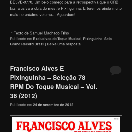
BE5VB-0770. Um belo começo para a retrospectiva que o GRB
faz, alusiva à obra do mestre Pixinguinha. E teremos ainda muito
mais no próximo volume… Aguarde
m
!
* Texto de Samuel Machado Filho
Publicado em
Exclusivos do Toque Musical
,
Pixinguinha
,
Selo
Grand Record Brazil
|
Deixe uma resposta
Francisco Alves E
Pixinguinha – Seleção 78
RPM Do Toque Musical – Vol.
36 (2012)
Publicado em
24 de setembro de 2012