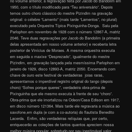
no volume anterior, a regravação feita por Jacob do Bandolim em
1950, com o título modificado para “Teu aniversário”. Depois
temos outro choro clássico do mestre Pizindim na gravação
original: o célebre “Lamento” (mais tarde “Lamentos”, no plural)
executado pela Orquestra Típica Pixinguinha-Donga. Saiu pela
Parlophon em novembro de 1928 com o número 12867-A, matriz
2046. Teve duas regravações por Jacob do Bandolim (a primeira
delas apresentada em nosso volume anterior) e receberia letra
posterior de Vinícius de Moraes. A mesma orquestra executa
em seguida o maxixe “Desprezado”, igualmente do mestre
Pizindim, em gravação lançada pela mesmíssima Parlophon em
janeiro de 1929, disco 12893-A, matriz 2050. Encerrando com
chave de ouro este festival de verdadeiras joias raras,
apresentamos o imperdível registro original do tango (depois
choro) “Sofres porque queres”, verdadeira obra-prima de
Pixinguinha que ele mesmo executa à frente de seu “choro”.
Obra-prima que ele imortalizou na Odeon/Casa Edison em 1917,
em disco número 121364. Mais tarde ele regravaria a música ao
saxofone,em dupla (e com a co-autoria) do flautista Benedito
Lacerda. Enfim, são verdadeiras relíquias que, por certo,
enriquecerão as coleções de tantos quantos apreciem nossa
melhor música popular, sobretudo por seu inestimável valor