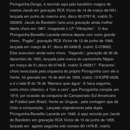
Pixinguinha-Donga, é revivido aqui pelo bandolim mágico do
mestre Jacob em gravação RCA Victor de 14 de março de1951,
lançada em junho do mesmo ano, disco 80-0767-A, matriz S-
092905. Jacob do Bandolim faria uma gravação ainda melhor
deste choro em 1967, integrando o LP “Vibrações”. O duo
Pixinguinha-Benedito Lacerda retorna depois com outro grande
choro, “Pagão”, gravação RCA Victor de 12 de junho de 1946,
lançada em março de 47, disco 80-0498-B, matriz S-078662.
Eles executam ainda outro choro, “Vagando”, gravação de 26 de
dezembro de 1950, lançada pela marca do cachorrinho Nipper
em março de 51,disco 80-0746-B, matriz S-092817. “Paciente”,
choro executado pela orquestra do próprio Pixinguinha com ele à
frente, foi gravado em 16 de abril de 1959, matriz 13-K2PB-0628,
e é o lado B do 78 de “Marreco quer água”. A faixa seguinte,
outro choro clássico, é “Um a zero”, que Pixinguinha compôs em
1919, por ocasião da conquista do Campeonato Sul-Americano
de Futebol pelo Brasil, frente ao Uruguai,. pela contagem que dá
título á composição. Lançado originalmente pela dupla
Pixinguinha-Benedito Lacerda em 1946, é aqui revivido por Jacob
do Bandolim em gravação RCA Victor de 13 de junho de 1955,
lançada em agosto seguinte sob número 80-1476-B, matriz