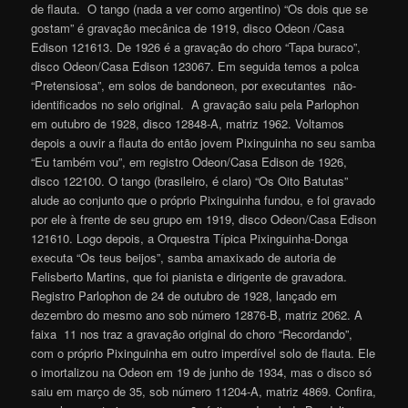
de flauta. O tango (nada a ver como argentino) “Os dois que se
gostam” é gravação mecânica de 1919, disco Odeon /Casa
Edison 121613. De 1926 é a gravação do choro “Tapa buraco”,
disco Odeon/Casa Edison 123067. Em seguida temos a polca
“Pretensiosa”, em solos de bandoneon, por executantes não-
identificados no selo original. A gravação saiu pela Parlophon
em outubro de 1928, disco 12848-A, matriz 1962. Voltamos
depois a ouvir a flauta do então jovem Pixinguinha no seu samba
“Eu também vou”, em registro Odeon/Casa Edison de 1926,
disco 122100. O tango (brasileiro, é claro) “Os Oito Batutas”
alude ao conjunto que o próprio Pixinguinha fundou, e foi gravado
por ele à frente de seu grupo em 1919, disco Odeon/Casa Edison
121610. Logo depois, a Orquestra Típica Pixinguinha-Donga
executa “Os teus beijos”, samba amaxixado de autoria de
Felisberto Martins, que foi pianista e dirigente de gravadora.
Registro Parlophon de 24 de outubro de 1928, lançado em
dezembro do mesmo ano sob número 12876-B, matriz 2062. A
faixa 11 nos traz a gravação original do choro “Recordando”,
com o próprio Pixinguinha em outro imperdível solo de flauta. Ele
o imortalizou na Odeon em 19 de junho de 1934, mas o disco só
saiu em março de 35, sob número 11204-A, matriz 4869. Confira,