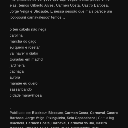
elas, temos Gilberto Alves, Carmen Costa, Castro Barbosa,
Jorge Veiga e Blecaute. E nessa sessão que mais parece um
‘pot-pourri carnavalesco’ temos…
o teu cabelo não nega
carolina
marcha do gago
eu quero é rosetar
vai haver o diabo
touradas em madrid
jardineira
cachaça
aurora
mamãe eu quero
sassaricando
cidade maravilhosa
.
Publicado em
Blackout
,
Blecaute
,
Carmen Costa
,
Carnaval
,
Castro
Barbosa
,
Jorge Veiga
,
Pixinguinha
,
Selo Copacabana
|
Com a tag
Blackout
,
Carmen Costa
,
Carnaval
,
Carnaval do Rio
,
Castro
Barbosa
,
Gilberto Alves
,
Jorge Veiga
,
Pixinguinha
,
Selo