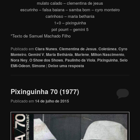
mulato calado – clementina de jesus
escurinho – falsa baiana – samba bom – cyro monteiro
carinhoso – maria bethania
1×0 – pixinguinha
pot pourri – gemini 5
*Texto de Samuel Machado Filho
Publicado em
Clara Nunes
,
Clementina de Jesus
,
Coletânea
,
Cyro
Monteiro
,
Gemini V
,
Maria Bethânia
,
Marlene
,
Milton Nascimento
,
Nora Ney
,
O Show dos Shows
,
Paulinho da Viola
,
Pixinguinha
,
Selo
EMI-Odeon
,
Simone
|
Deixe uma resposta
Pixinguinha 70 (1977)
Publicado em
14 de julho de 2015