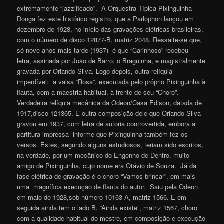
extremamente “jazzificado”. A Orquestra Típica Pixinguinha-
Donga fez este histórico registro, que a Parlophon lançou em
dezembro de 1928, no início das gravações elétricas brasileiras,
com o número de disco 12877-B, matriz 2048. Ressalte-se que,
só nove anos mais tarde (1937) é que “Carinhoso” recebeu
letra, assinada por João de Barro, o Braguinha, e magistralmente
gravada por Orlando Silva. Logo depois, outra relíquia
imperdível: a valsa “Rosa”, executada pelo próprio Pixinguinha à
flauta, com a maestria habitual, à frente de seu “Choro”.
Verdadeira relíquia mecânica da Odeon/Casa Edison, datada de
1917,disco 121365. E outra composição dele que Orlando Silva
gravou em 1937, com letra de autoria controvertida, embora a
partitura impressa informe que Pixinguinha também fez os
versos. Estes, segundo alguns estudiosos, teriam sido escritos,
na verdade, por um mecânico do Engenho de Dentro, muito
amigo de Pixinguinha, cujo nome era Otávio de Souza. Já da
fase elétrica de gravação é o choro “Vamos brincar”, em mais
uma magnífica execução de flauta do autor. Saiu pela Odeon
em maio de 1928,sob número 10163-A, matriz 1566. E em
seguida ainda tem o lado B, “Ainda existe”, matriz 1567, choro
com a qualidade habitual do mestre, em composição e execução