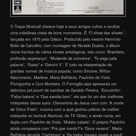
O Toque Musicall oferece hoje a seus amigos cultos e ocultos
uma coletânea cheia de bons momentos. É “O show dos shows”,
lançada em 1975 pela Odeon. Produzido pelo mestre Hermínio
Bello de Carvalho, com montagem de Nivaldo Duarte, o álbum
reúne trechos de vários shows antológicos, tais como “Brasileiro,
profissão esperança”, “Mudando de conversa”, “Te pego pela
palavra”, “Sarau” e “Gemini V”. E tudo na interpretação de
grandes nomes de música popular, como Simone, Mílton
Nascimento, Marlene, Maria Bethânia, Paulinho da Viola,
Pixinguinha e Cyro Monteiro. O Formigão aqui apresenta um
delicioso pot-pourri de sambas de Geraldo Pereira, “Escurinho”,
“Falsa baiana” e “Que samba bom”, ele que foi um dos melhores
intérpretes desse autor
. Clementina de Jesus vem com “A morte
de Chico Preto”, música com a qual ganhou prêmio de melhor
intérprete no festival Abertura, da TV Globo, e ainda canta, em
dupla com Paulinho da Viola, “Mulato calado”. O próprio Paulinho
ainda comparece com “Pra que mentir?”e “Doce veneno”. Maria
Bethânia recorda “Carinhoso” e “Se todos fossem iguais a você”,