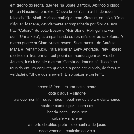
em trecho do recital que fez na Boate Barroco. Abrindo o disco,
Mílton Nascimento revive “Chove lá fora”, maior hit do recém-
falecido Tito Madi. E ainda participa, com Simone, da faixa “Gota
d’água”. Marlene, devidamente acompanhada por Sivuca, nos
traz “Cabaré”, de João Bosco e Aldir Blanc. Pixinguinha vem
com “Um a zero”, acompanhando outros músicos ao saxofone. A
eterna guerreira Clara Nunes revive “Suas mãos”, de Antônio
Maria e Pernambuco. Para encerrar, Leny Andrade, Pery Ribeiro
e o Bossa Três em um pot-pourri em homenagem ao Rio de
Janeiro, incluindo até mesmo “Garota de Ipanema”. Tudo isso
reunido em um conjunto que vale a pena ser ouvido, de fato um
verdadeiro “Show dos shows”! É só baixar e conferir…
chove lá fora – milton nascimento
gota d’agua – simone
pra que mentir – suas mãos – paulinho da viola e clara nunes
neste mesmo lugar – nora ney
bar da noite – nora ney
cabaré – marlene
a morte do chico preto – clementina de jesus
doce veneno – paulinho da viola