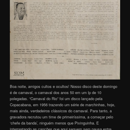
Boa noite, amigos cultos e ocultos! Nosso disco deste domingo
é de carnaval, o carnaval dos anos 50 em um lp de 10
polegadas. “Carnaval do Rio” foi um disco lançado pela
Copacabana, em 1956 trazendo um série de marchinhas, hoje,
mais ainda, verdadeiros clássicos do carnaval. Para tanto, a
gravadora recrutou um time de primeiríssima, a começar pelo
‘chefe da banda’, ninguém menos que Pixinguinha. E
interpretando as canções que aqui seguem sem pausa entre