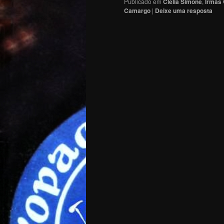
Publicado em
Clélia Simone
,
Irmãs 
Camargo
|
Deixe uma resposta