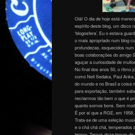
Olá! O dia de hoje está mere
espírito deste blog, um disco r
‘blogosfera’. Eu o estava gu
o mais apropriado num blog cuj
profundezas, esquecidos num 
boas colaborações do amigo Ser
aguçar a curiosidade de muitos
No final dos anos 50, o ritmo
como Neil Sedaka, Paul Anka, 
do mundo e no Brasil a coisa 
para exportação, também sabe
recriarmos tão bem o que é p
quanto somos bons. Sem mo
É por aí que a RGE, em 1958, r
Trata-se de uma seleção musi
e o chá chá chá, temperados 
tempo. Temos doze temas de su