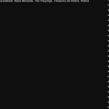
Gradilone
,
Nilza Miranda
,
The Playings
,
Titulares do Ritmo
,
Wilma