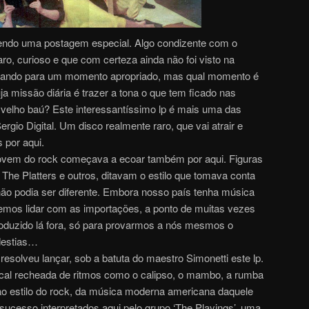
cendo uma postagem especial. Algo condizente com o
aro, curioso e que com certeza ainda não foi visto na
ardando para um momento apropriado, mas qual momento é
a missão diária é trazer a tona o que tem ficado nas
velho baú? Este interessantíssimo lp é mais uma das
gio Digital. Um disco realmente raro, que vai atrair e
 por aqui.
 jovem do rock começava a ecoar também por aqui. Figuras
The Platters e outros, ditavam o estilo que tomava conta
não podia ser diferente. Embora nosso país tenha música
mos lidar com as importações, a ponto de muitas vezes
roduzido lá fora, só para provarmos a nós mesmos o
destias…
esolveu lançar, sob a batuta do maestro Simonetti este lp.
cal recheada de ritmos como o calipso, o mambo, a rumba
ao estilo do rock, da música moderna americana daquele
cesso interpretados aqui pelo grupo ‘The Playings’, uma