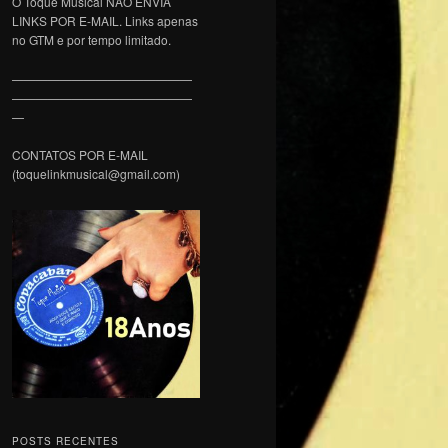
O Toque Musical NÃO ENVIA
LINKS POR E-MAIL. Links apenas
no GTM e por tempo limitado.
———————————————
———————————————
—
CONTATOS POR E-MAIL
(toquelinkmusical@gmail.com)
POSTS RECENTES