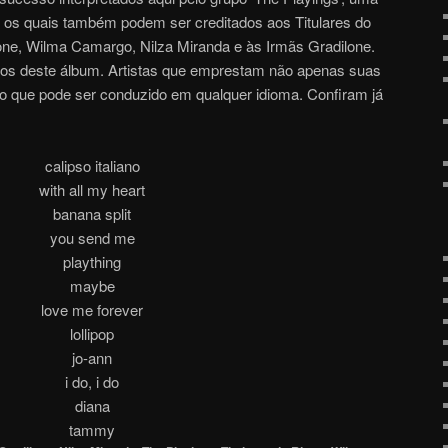
, os quais também podem ser creditados aos Titulares do
one, Wilma Camargo, Nilza Miranda e às Irmãs Gradilone.
ros deste álbum. Artistas que emprestam não apenas suas
 que pode ser conduzido em qualquer idioma. Confiram já
calipso italiano
with all my heart
banana split
you send me
plaything
maybe
love me forever
lollipop
jo-ann
i do, i do
diana
tammy