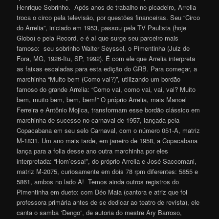
Henrique Sobrinho. Após anos de trabalho no picadeiro, Arrelia
troca o circo pela televisão, por questões financeiras. Seu “Circo
do Arrelia”, iniciado em 1953, passou pela TV Paulista (hoje
Globo) e pela Record, e é aí que surge seu parceiro mais
famoso: seu sobrinho Walter Seyssel, o Pimentinha (Juiz de
Fora, MG, 1926-Itu, SP, 1992). É com ele que Arrelia interpreta
as faixas escaladas para esta edição do GRB. Para começar, a
marchinha “Muito bem (Como vai?)”, utilizando um bordão
famoso do grande Arrelia: “Como vai, como vai, vai, vai? Muito
bem, muito bem, bem, bem!” O próprio Arrelia, mais Manoel
Ferreira e Antônio Mojica, transformam esse bordão clássico em
marchinha de sucesso no carnaval de 1957, lançada pela
Copacabana em seu selo Carnaval, com o número 051-A, matriz
M-1831. Um ano mais tarde, em janeiro de 1958, a Copacabana
lança para a folia desse ano outra marchinha por eles
interpretada: “Hom’essa!”, do próprio Arrelia e José Saccomani,
matriz M-2075, curiosamente em dois 78 rpm diferentes: 5855 e
5861, ambos no lado A! Temos ainda outros registros do
Pimentinha em dueto: com Déo Maia (cantora e atriz que foi
professora primária antes de se dedicar ao teatro de revista), ele
canta o samba ‘Dengo”, de autoria do mestre Ary Barroso,