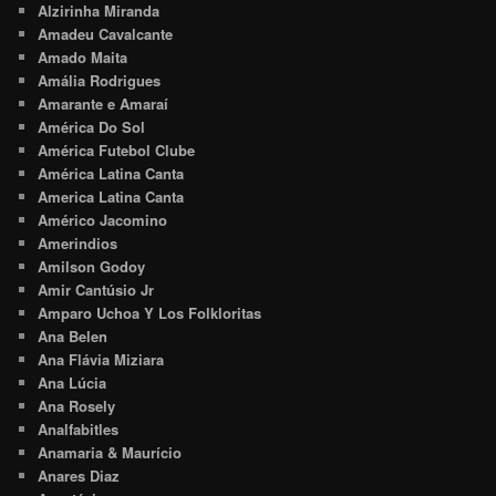
Alzirinha Miranda
Amadeu Cavalcante
Amado Maita
Amália Rodrigues
Amarante e Amaraí
América Do Sol
América Futebol Clube
América Latina Canta
America Latina Canta
Américo Jacomino
Amerindios
Amilson Godoy
Amir Cantúsio Jr
Amparo Uchoa Y Los Folkloritas
Ana Belen
Ana Flávia Miziara
Ana Lúcia
Ana Rosely
Analfabitles
Anamaria & Maurício
Anares Diaz