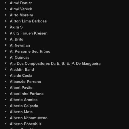
Aimé Doniat
Aimé Vereck
Airto Moreira
Airton Lima Barbosa
Akira S
AKT2 Frauen Kreisen
Al Brito
Al Newman
Al Person e Seu Ritmo
Al Quincas
Ala Dos Compositores Da E. S. E. P. De Mangueira
Aladdin Band
Alaide Costa
Albenzio Perrone
Albert Pavão
Albertinho Fortuna
Alberto Arantes
Alberto Calçada
Alberto Mota
Alberto Nepomuceno
Alberto Rosenblit