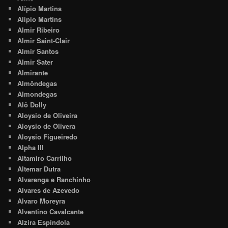
Alípio Martins
Alipio Martins
Almir Ribeiro
Almir Saint-Clair
Almir Santos
Almir Sater
Almirante
Almôndegas
Almondegas
Alô Dolly
Aloysio de Oliveira
Aloysio de Olivera
Aloysio Figueiredo
Alpha III
Altamiro Carrilho
Altemar Dutra
Alvarenga e Ranchinho
Alvares de Azevedo
Alvaro Moreyra
Alventino Cavalcante
Alzira Espíndola