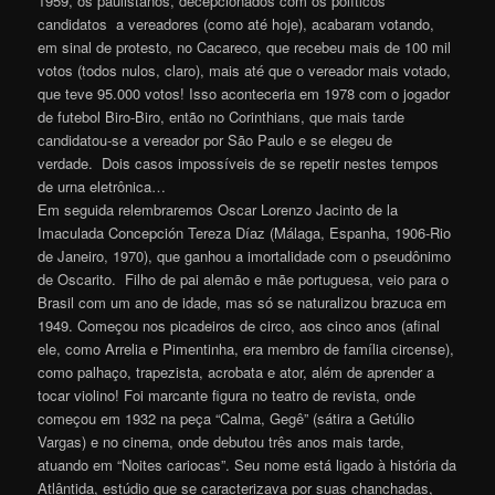
1959, os paulistanos, decepcionados com os políticos
candidatos a vereadores (como até hoje), acabaram votando,
em sinal de protesto, no Cacareco, que recebeu mais de 100 mil
votos (todos nulos, claro), mais até que o vereador mais votado,
que teve 95.000 votos! Isso aconteceria em 1978 com o jogador
de futebol Biro-Biro, então no Corinthians, que mais tarde
candidatou-se a vereador por São Paulo e se elegeu de
verdade. Dois casos impossíveis de se repetir nestes tempos
de urna eletrônica…
Em seguida relembraremos Oscar Lorenzo Jacinto de la
Imaculada Concepción Tereza Díaz (Málaga, Espanha, 1906-Rio
de Janeiro, 1970), que ganhou a imortalidade com o pseudônimo
de Oscarito. Filho de pai alemão e mãe portuguesa, veio para o
Brasil com um ano de idade, mas só se naturalizou brazuca em
1949. Começou nos picadeiros de circo, aos cinco anos (afinal
ele, como Arrelia e Pimentinha, era membro de família circense),
como palhaço, trapezista, acrobata e ator, além de aprender a
tocar violino! Foi marcante figura no teatro de revista, onde
começou em 1932 na peça “Calma, Gegê” (sátira a Getúlio
Vargas) e no cinema, onde debutou três anos mais tarde,
atuando em “Noites cariocas”. Seu nome está ligado à história da
Atlântida, estúdio que se caracterizava por suas chanchadas,