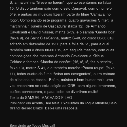
B, a marchinha “Greve no harém”, que apresentamos na faixa
10. O disco também saiu com o selo Carnaval, com o número
049, e ambas as músicas fizeram parte do filme ‘Carnaval no
fogo”. Completando este programa, quatro gravações Sinter: a
marchinha “Toureiro de Cascadura” (faixa 12), de Armando
Cavalcanti e David Nasser, matriz S-39, e o samba “Garota boa”,
(faixa 9), de Saint Clair-Senna, matriz S-40, do disco 00-00.018,
editado em dezembro de 1950 para a folia de 51, para a qual
também saiu o disco 00-00.019, em seguida mesmo, com duas
composições dos mesmos Armando Cavalcanti e Klécus
Caldas: a famosa “Marcha do neném” (“Ié, ié, ié, faz o neném”,
faixa 13), matriz S-41, e a também marcha “Pouca roupa” (faixa
11), todas quatro do filme “Aviso aos navegantes”, outro estouro
de bilheteria na época. Enfim, música e bom humor mais uma
vez encontram-se nesta edição do GRB, para alguns lembrarem,
outões conhecerem, e para todos se divertirem muito!
Texto de SAMUEL MACHADO FILHO
Publicado em
Arrelia
,
Deo Maia
,
Exclusivos do Toque Musical
,
Selo
Grand Record Brazil
|
Deixe uma resposta
Bem vindo ao Toque Musical!