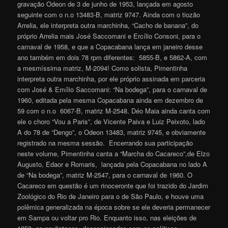
gravação Odeon de 3 de junho de 1953, lançada em agosto
seguinte com o n.o 13483-B, matriz 9747. Ainda com o tiozão
Arrelia, ele interpreta outra marchinha, “Cacho de banana”, do
próprio Arrelia mais José Saccomani e Ercílio Consoni, para o
carnaval de 1958, e que a Copacabana lança em janeiro desse
ano também em dois 78 rpm diferentes: 5855-B, e 5862-A, com
a mesmíssima matriz, M-2094! Como solista, Pimentinha
interpreta outra marchinha, por ele próprio assinada em parceria
com José & Emílio Saccomani: “Na bodega”, para o carnaval de
1960, editada pela mesma Copacabana ainda em dezembro de
59 com o n.o 6067-B, matriz M-2548. Déo Maia ainda canta com
ele o choro “Vou a Paris”, de Vicente Paiva e Luiz Peixoto, lado
A do 78 de “Dengo”, o Odeon 13483, matriz 9745, e obviamente
registrado na mesma sessão. Encerrando sua participação
neste volume, Pimentinha canta a “Marcha do Cacareco”,de Elzo
Augusto, Edaor e Romaris, lançada pela Copacabana no lado A
de “Na bodega”, matriz M-2547, para o carnaval de 1960. O
Cacareco em questão é um rinoceronte que foi trazido do Jardim
Zoológico do Rio de Janeiro para o de São Paulo, e houve uma
polêmica generalizada na época sobre se ele deveria permanecer
em Sampa ou voltar pro Rio. Enquanto isso, nas eleições de