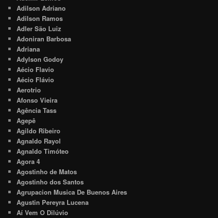
Adilson Adriano
Adilson Ramos
Adler São Luiz
Adoniran Barbosa
Adriana
Adylson Godoy
Aécio Flavio
Aécio Flávio
Aerotrio
Afonso Vieira
Agência Tass
Agepê
Agildo Ribeiro
Agnaldo Rayol
Agnaldo Timóteo
Agora 4
Agostinho de Matos
Agostinho dos Santos
Agrupacion Musica De Buenos Aires
Agustin Pereyra Lucena
Aí Vem O Dilúvio