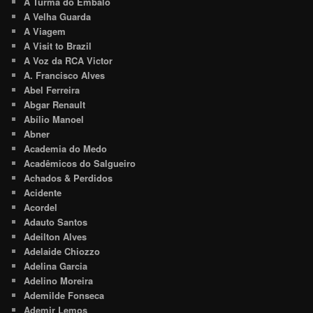
A Turma do Embalo
A Velha Guarda
A Viagem
A Visit to Brazil
A Voz da RCA Victor
A. Francisco Alves
Abel Ferreira
Abgar Renault
Abílio Manoel
Abner
Academia do Medo
Acadêmicos do Salgueiro
Achados & Perdidos
Acidente
Acordel
Adauto Santos
Adeilton Alves
Adelaide Chiozzo
Adelina Garcia
Adelino Moreira
Ademilde Fonseca
Ademir Lemos