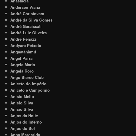
Anastácia
Andersen Viana
André Christovam
André da Silva Gomes
André Geraissati
André Luiz Oliveira
André Penazzi
Andyara Peixoto
Angaatãnàmú
Angel Parra
Angela Maria
Angela Roro
Angu Stereo Club
Aniceto do Império
Aniceto e Campolino
Anisio Mello
Anisio Silva
Anísio Silva
Anjos da Noite
Anjos do Inferno
Anjos do Sol
Anna Margarida