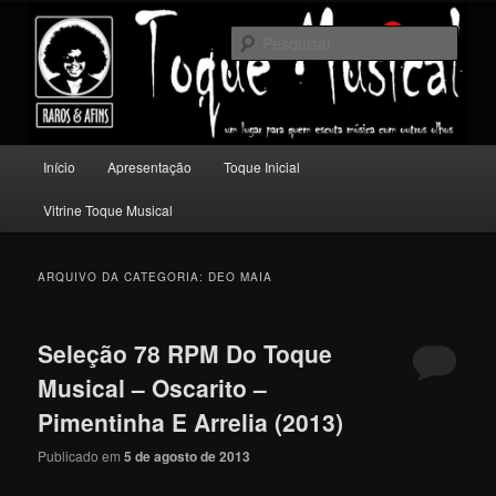
Pular
Pular
Um lugar para quem escuta música com outros olhos.
para
para
Pesqu
o
o
conteúdo
conteúdo
Toque Musical
principal
secundário
Menu
Início
Apresentação
Toque Inicial
principal
Vitrine Toque Musical
ARQUIVO DA CATEGORIA:
DEO MAIA
Seleção 78 RPM Do Toque
Musical – Oscarito –
Pimentinha E Arrelia (2013)
Publicado em
5 de agosto de 2013