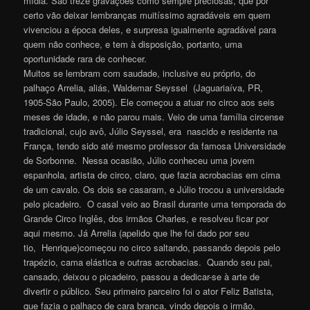
mídia. São treze gravações como sempre preciosas, que por
certo vão deixar lembranças muitíssimo agradáveis em quem
vivenciou a época deles, e surpresa igualmente agradável para
quem não conhece, e tem à disposição, portanto, uma
oportunidade rara de conhecer.
Muitos se lembram com saudade, inclusive eu próprio, do
palhaço Arrelia, aliás, Waldemar Seyssel (Jaguariaíva, PR,
1905-São Paulo, 2005). Ele começou a atuar no circo aos seis
meses de idade, e não parou mais. Veio de uma família circense
tradicional, cujo avô, Júlio Seyssel, era nascido e residente na
França, tendo sido até mesmo professor da famosa Universidade
de Sorbonne. Nessa ocasião, Júlio conheceu uma jovem
espanhola, artista de circo, claro, que fazia acrobacias em cima
de um cavalo. Os dois se casaram, e Júlio trocou a universidade
pelo picadeiro. O casal veio ao Brasil durante uma temporada do
Grande Circo Inglês, dos irmãos Charles, e resolveu ficar por
aqui mesmo. Já Arrelia (apelido que lhe foi dado por seu
tio, Henrique)começou no circo saltando, passando depois pelo
trapézio, cama elástica e outras acrobacias. Quando seu pai,
cansado, deixou o picadeiro, passou a dedicar-se à arte de
divertir o público. Seu primeiro parceiro foi o ator Feliz Batista,
que fazia o palhaço de cara branca, vindo depois o irmão,