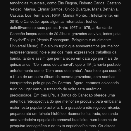
tendências musicais, como Elis Regina, Roberto Carlos, Caetano
Veloso, Maysa, Elymar Santos, Chico Buarque, Maria Bethânia,
Cazuza, Los Hermanos, RPM, Marisa Monte… Infelizmente, em
2010, o Canecão, após algumas retomadas, fechou
definitivamente suas portas. Entre 1967 e 1975, a Banda do
Canecão lançou cerca de 20 álbuns gravados ao vivo, todos pela
Polydor/Philips (depois Phonogram, Polygram e atualmente
Universal Music). E o álbum triplo que apresentamos (ou melhor,
reapresentamos) hoje é um dos mais expressivos trabalhos da
banda, tanto é assim que permaneceu em catálogo por mais de
quinze anos: “Cem anos de carnaval”, que o TM já havia postado
anteriormente como “Cem anos de samba”. Acontece que esse é
o título de um outro álbum da mesma gravadora, com sambas
interpretados pelo grupo Os Caretas. Agora, estamos colocando
tudo no lugar certo, e trazendo de volta esta autêntica
preciosidade. Em três LPs, a Banda do Canecão oferece uma
autêntica retrospectiva do que melhor se produziu para embalar a
maior festa popular brasileira. E a gravadora não regulou mixaria:
preparou até um folheto histórico, ricamente ilustrado, contando
uma verdadeira epopeia do carnaval brasileiro, num trabalho de
pesquisa iconográfica e de texto caprichadíssimos. Os discos