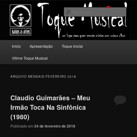
Pular
Pular
Um lugar para quem escuta música com outros olhos.
para
para
Pesqu
o
o
conteúdo
conteúdo
Toque Musical
principal
secundário
Menu
Início
Apresentação
Toque Inicial
principal
Vitrine Toque Musical
ARQUIVO MENSAIS:
FEVEREIRO 2018
Claudio Guimarães – Meu
Irmão Toca Na Sinfônica
(1980)
Publicado em
24 de fevereiro de 2018