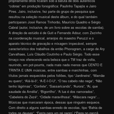
propriamente ditos ficaram sob a batuta de dois autênticos
“cobras” em produção fonográfica: Paulinho Tapajós e Jairo
Pires. Jairo, inclusive, fez parte do grupo de pesquisa que
resultou na seleção musical deste álbum, e do qual também
participaram José Ramos Tinhorão, Maurício Quadrio e Sérgio
Cabral (autor, inclusive, de um livro sobre as escolas de samba).
A direção de estúdio é de Guti e Fernando Adour, com Zezinho
na coordenação musical, arranjos do maestro Peruzzi e o
aparato técnico de gravação e mixagem impecável, sempre
característico dos trabalhos da então Phonogram, a cargo de Ary
Carvalhaes, Luís Cláudio Coutinho e Paulo Sérgio. Todo esse
timaço nos oferecendo esta beleza que o TM traz de volta,
reunindo, em pot-pourris, nada mais nada menos que CENTO E
TRINTA E UMA músicas, entre sambas e marchinhas, com
títulos jamais esquecidos pelos foliões, tipo “Jardineira”, “Mamãe
eu quero”, “Alá-lá-ô”, “A-E-I-O-U”, “O teu cabelo não nega”, “Não
tenho lágrimas”, “Confete”, “Sassaricando”, “Aurora”, “Ai, que
saudade da Amélia”, “Bigorrilho”, “A lua é dos namorados”,
“Cabeleira do Zezé”, “Cidade maravilhosa”, “Máscara negra”…
Músicas que marcaram época, dessas que ninguém esquece.
Com direito a alguns sambas-enredo de escolas, tipo “Bahia de
todos os deuses”, “Festa para um rei negro’ (“Pega no ganzê,