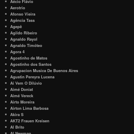
Aécio Flávio
Aerotrio
Afonso Vieira
Agência Tass
Agepê
Agildo Ribeiro
Agnaldo Rayol
Agnaldo Timóteo
Agora 4
Agostinho de Matos
Agostinho dos Santos
Agrupacion Musica De Buenos Aires
Agustin Pereyra Lucena
Aí Vem O Dilúvio
Aimé Doniat
Aimé Vereck
Airto Moreira
Airton Lima Barbosa
Akira S
AKT2 Frauen Kreisen
Al Brito
Al Newman