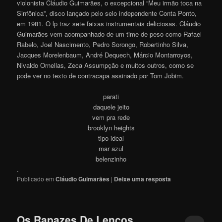
violonista Cláudio Guimarães, o excepcional “Meu irmão toca na
Sinfônica”, disco lançado pelo selo independente Conta Ponto,
em 1981. O lp traz sete faixas instrumentais deliciosas. Cláudio
Guimarães vem acompanhado de um time de peso como Rafael
Rabelo, Joel Nascimento, Pedro Sorongo, Robertinho Silva,
Jacques Morelenbaum, André Dequech, Márcio Montarroyos,
Nivaldo Ornellas, Zeca Assumpção e muitos outros, como se
pode ver no texto de contracapa assinado por Tom Jobim.
parati
daquele jeito
vem pra rede
brooklyn heights
tipo ideal
mar azul
belenzinho
.
Publicado em
Cláudio Guimarães
|
Deixe uma resposta
Os Rapazes De Lenços