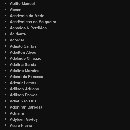
Abílio Manoel
Abner
Academia do Medo
Acadêmicos do Salgueiro
Achados & Perdidos
Acidente
Acordel
Adauto Santos
Adeilton Alves
Adelaide Chiozzo
Adelina Garcia
Adelino Moreira
Ademilde Fonseca
Ademir Lemos
Adilson Adriano
Adilson Ramos
Adler São Luiz
Adoniran Barbosa
Adriana
Adylson Godoy
Aécio Flavio