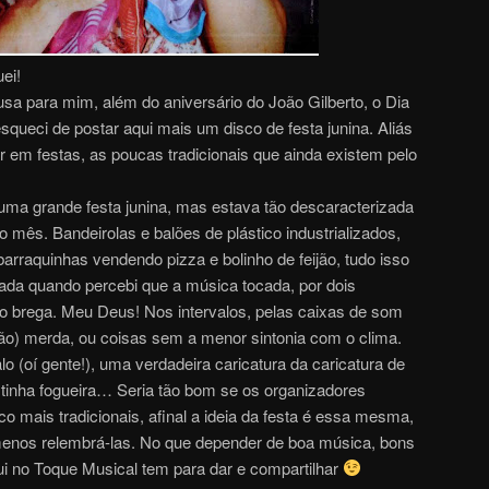
ei!
a para mim, além do aniversário do João Gilberto, o Dia
eci de postar aqui mais um disco de festa junina. Aliás
r em festas, as poucas tradicionais que ainda existem pelo
uma grande festa junina, mas estava tão descaracterizada
 mês. Bandeirolas e balões de plástico industrializados,
barraquinhas vendendo pizza e bolinho de feijão, tudo isso
icada quando percebi que a música tocada, por dois
o brega. Meu Deus! Nos intervalos, pelas caixas de som
ão) merda, ou coisas sem a menor sintonia com o clima.
lo (oí gente!), uma verdadeira caricatura da caricatura de
tinha fogueira… Seria tão bom se os organizadores
 mais tradicionais, afinal a ideia da festa é essa mesma,
 menos relembrá-las. No que depender de boa música, bons
i no Toque Musical tem para dar e compartilhar