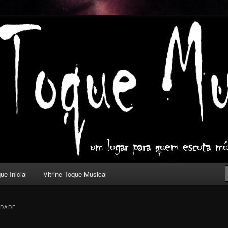
ica com outros olhos.
l
ue Inicial
Vitrine Toque Musical
NDADE