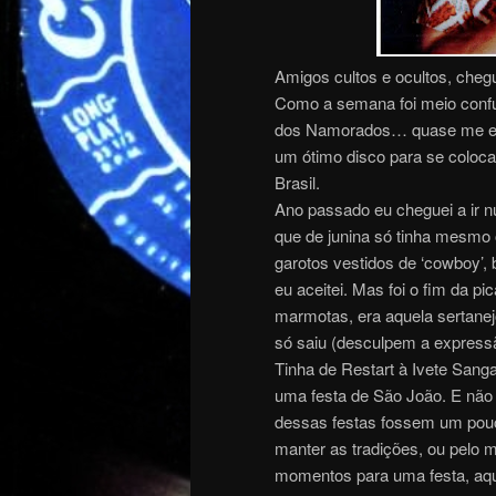
Amigos cultos e ocultos, chegu
Como a semana foi meio confus
dos Namorados… quase me esqu
um ótimo disco para se coloca
Brasil.
Ano passado eu cheguei a ir n
que de junina só tinha mesmo o
garotos vestidos de ‘cowboy’, 
eu aceitei. Mas foi o fim da p
marmotas, era aquela sertanej
só saiu (desculpem a express
Tinha de Restart à Ivete Sanga
uma festa de São João. E não 
dessas festas fossem um pouco
manter as tradições, ou pelo
momentos para uma festa, aqu