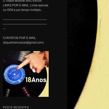
O Toque Musical NÃO ENVIA
LINKS POR E-MAIL. Links apenas
no GTM e por tempo limitado.
———————————————
———————————————
—
CONTATOS POR E-MAIL
(toquelinkmusical@gmail.com)
POSTS RECENTES