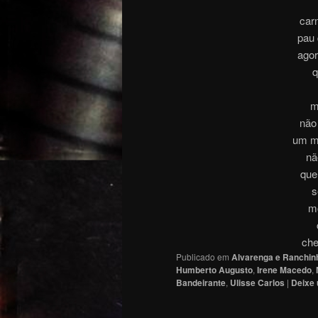
car
pau 
agor
q
m
não
um ma
nã
que
s
m
che
Publicado em
Alvarenga e Ranchin
Humberto Augusto
,
Irene Macedo
,
Bandeirante
,
Ulisse Carlos
|
Deixe