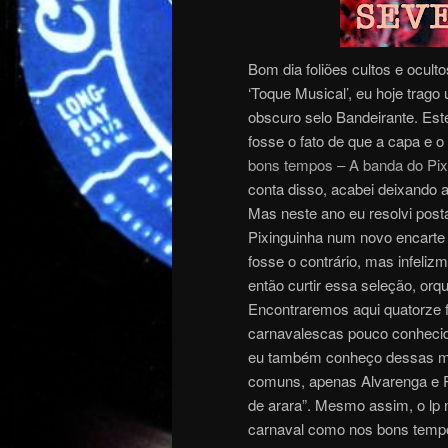
Bom dia foliões cultos e ocult
‘Toque Musical’, eu hoje tra
obscuro selo Bandeirante. Est
fosse o fato de que a capa e o
bons tempos – A banda do Pix
conta disso, acabei deixando 
Mas neste ano eu resolvi postá
Pixinguinha num novo encarte 
fosse o contrário, mas infeli
então curtir essa seleção, orqu
Encontraremos aqui quatorze
carnavalescas pouco conhecid
eu também conheço dessas mu
comuns, apenas Alvarenga e 
de arara”. Mesmo assim, o lp 
carnaval como nos bons tempo