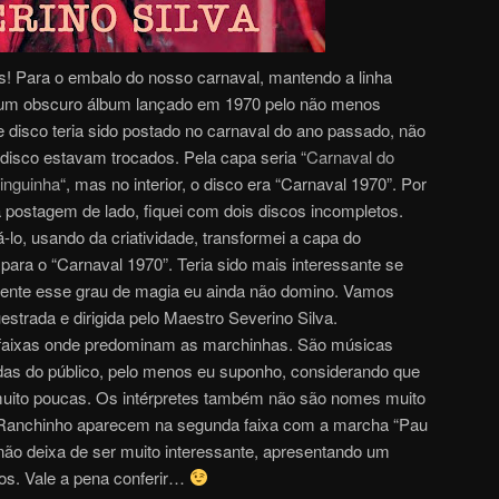
os! Para o embalo do nosso carnaval, mantendo a linha
go um obscuro álbum lançado em 1970 pelo não menos
e disco teria sido postado no carnaval do ano passado, não
 disco estavam trocados. Pela capa seria “
Carnaval do
inguinha
“, mas no interior, o disco era “Carnaval 1970”. Por
a postagem de lado, fiquei com dois discos incompletos.
-lo, usando da criatividade, transformei a capa do
para o “Carnaval 1970”. Teria sido mais interessante se
zmente esse grau de magia eu ainda não domino. Vamos
estrada e dirigida pelo Maestro Severino Silva.
 faixas onde predominam as marchinhas. São músicas
as do público, pelo menos eu suponho, considerando que
ito poucas. Os intérpretes também não são nomes muito
Ranchinho aparecem na segunda faixa com a marcha “Pau
não deixa de ser muito interessante, apresentando um
s. Vale a pena conferir…