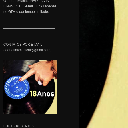
O Toque Musical NÃO ENVIA
LINKS POR E-MAIL. Links apenas
no GTM e por tempo limitado.
———————————————
———————————————
—
CONTATOS POR E-MAIL
(toquelinkmusical@gmail.com)
POSTS RECENTES