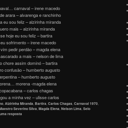
naval… carnaval – irene macedo
de arara – alvarenga e ranchinho
a eu sou feliz – alzirinha miranda
uero mais – alzirinha miranda
se hoje eu sou feliz – bartira
eu sofrimento – irene macedo
 vim pedir perdão – magda elena
scarado a mais – nelson de lima
o chore assim dominó – bartira
ro confusão – humberto augusto
erpentina – humberto augusto
orena… morena -magda elena
copacabana – carlos chagas
gou a minha vez – ulisse carlos
ho
,
Alzirinha Miranda
,
Bartira
,
Carlos Chagas
,
Carnaval 1970
,
Maestro Severino Silva
,
Magda Elena
,
Nelson Lima
,
Selo
 uma resposta