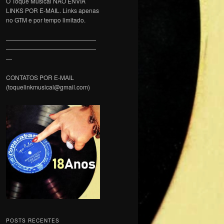
O Toque Musical NÃO ENVIA
LINKS POR E-MAIL. Links apenas
no GTM e por tempo limitado.
———————————————
———————————————
—
CONTATOS POR E-MAIL
(toquelinkmusical@gmail.com)
POSTS RECENTES