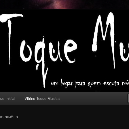
ica com outros olhos.
l
ue Inicial
Vitrine Toque Musical
HO SIMÕES