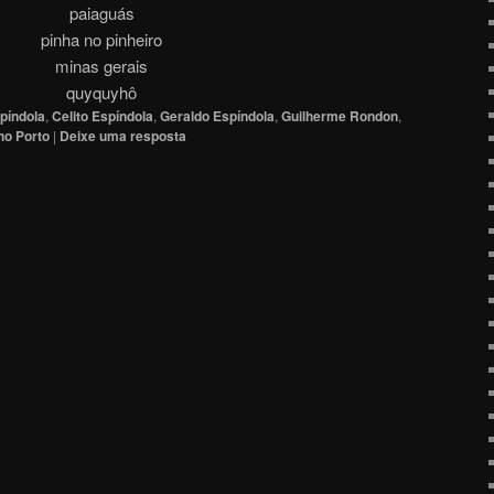
paiaguás
pinha no pinheiro
minas gerais
quyquyhô
spíndola
,
Celito Espíndola
,
Geraldo Espíndola
,
Guilherme Rondon
,
ho Porto
|
Deixe uma resposta