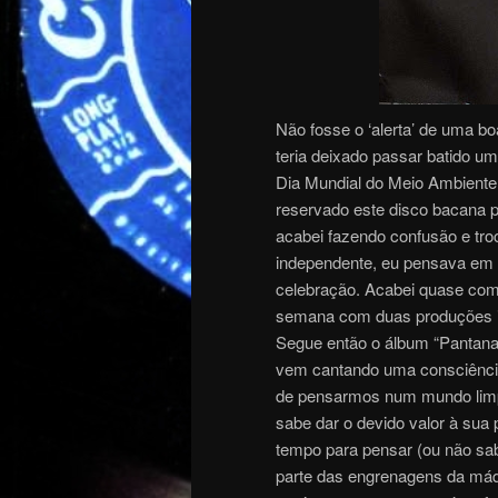
Não fosse o ‘alerta’ de uma bo
teria deixado passar batido u
Dia Mundial do Meio Ambiente 
reservado este disco bacana 
acabei fazendo confusão e tr
independente, eu pensava em 
celebração. Acabei quase c
semana com duas produções 
Segue então o álbum “Pantanal 
vem cantando uma consciência
de pensarmos num mundo limp
sabe dar o devido valor à su
tempo para pensar (ou não sa
parte das engrenagens da máq