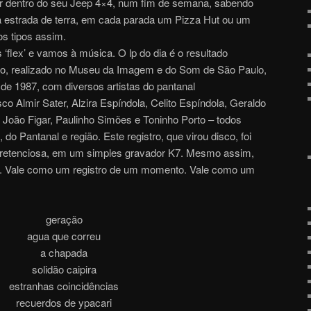
for dentro do seu Jeep 4×4, num fim de semana, sabendo
a estrada de terra, em cada parada um Pizza Hut ou um
s tipos assim.
‘flex’ e vamos à música. O lp do dia é o resultado
vo, realizado no Museu da Imagem e do Som de São Paulo,
de 1987, com diversos artistas do pantanal
o Almir Sater, Alzira Espíndola, Celito Espíndola, Geraldo
João Figar, Paulinho Simões e Toninho Porto – todos
 do Pantanal e região. Este registro, que virou disco, foi
retenciosa, em um simples gravador K7. Mesmo assim,
m. Vale como um registro de um momento. Vale como um
geração
agua que correu
a chapada
solidão caipira
estranhas coincidências
recuerdos de ypacari