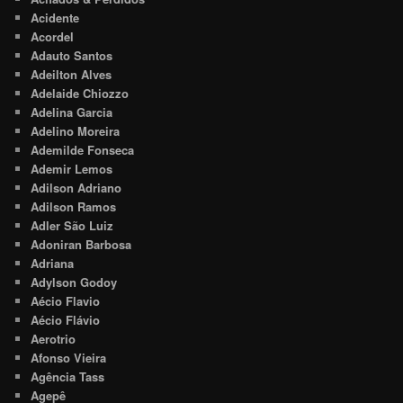
Acidente
Acordel
Adauto Santos
Adeilton Alves
Adelaide Chiozzo
Adelina Garcia
Adelino Moreira
Ademilde Fonseca
Ademir Lemos
Adilson Adriano
Adilson Ramos
Adler São Luiz
Adoniran Barbosa
Adriana
Adylson Godoy
Aécio Flavio
Aécio Flávio
Aerotrio
Afonso Vieira
Agência Tass
Agepê