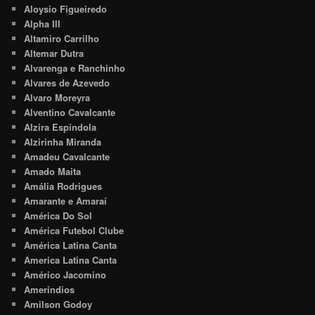
Aloysio Figueiredo
Alpha III
Altamiro Carrilho
Altemar Dutra
Alvarenga e Ranchinho
Alvares de Azevedo
Alvaro Moreyra
Alventino Cavalcante
Alzira Espíndola
Alzirinha Miranda
Amadeu Cavalcante
Amado Maita
Amália Rodrigues
Amarante e Amaraí
América Do Sol
América Futebol Clube
América Latina Canta
America Latina Canta
Américo Jacomino
Amerindios
Amilson Godoy