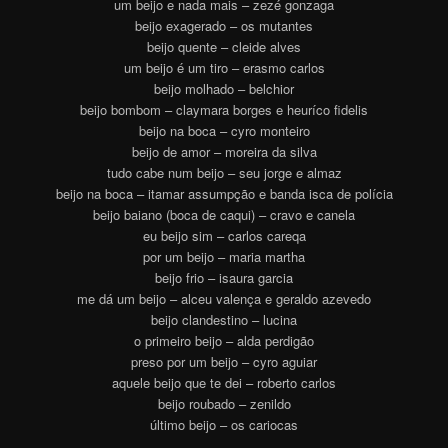
um beijo e nada mais – zezé gonzaga
beijo exagerado – os mutantes
beijo quente – cleide alves
um beijo é um tiro – erasmo carlos
beijo molhado – belchior
beijo bombom – claymara borges e heuríco fidelis
beijo na boca – cyro monteiro
beijo de amor – moreira da silva
tudo cabe num beijo – seu jorge e almaz
beijo na boca – itamar assumpção e banda isca de polícia
beijo baiano (boca de caqui) – cravo e canela
eu beijo sim – carlos careqa
por um beijo – maria martha
beijo frio – isaura garcia
me dá um beijo – alceu valença e geraldo azevedo
beijo clandestino – lucina
o primeiro beijo – alda perdigão
preso por um beijo – cyro aguiar
aquele beijo que te dei – roberto carlos
beijo roubado – zenildo
último beijo – os cariocas
.