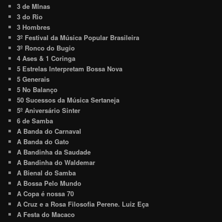
3 de MInas
3 do Rio
3 Hombres
3º Festival da Música Popular Brasileira
3º Ronco do Bugio
4 Ases & 1 Coringa
5 Estrelas Interpretam Bossa Nova
5 Generais
5 No Balanço
50 Sucessos da Música Sertaneja
5º Aniversário Sinter
6 de Samba
A Banda do Carnaval
A Banda do Gato
A Bandinha da Saudade
A Bandinha do Waldemar
A Bienal do Samba
A Bossa Pelo Mundo
A Copa é nossa 70
A Cruz e a Rosa Filosofia Perene. Luiz Eça
A Festa do Macaco