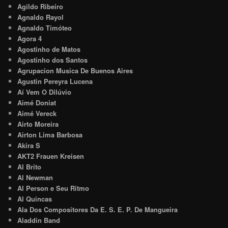
Agildo Ribeiro
Agnaldo Rayol
Agnaldo Timóteo
Agora 4
Agostinho de Matos
Agostinho dos Santos
Agrupacion Musica De Buenos Aires
Agustin Pereyra Lucena
Aí Vem O Dilúvio
Aimé Doniat
Aimé Vereck
Airto Moreira
Airton Lima Barbosa
Akira S
AKT2 Frauen Kreisen
Al Brito
Al Newman
Al Person e Seu Ritmo
Al Quincas
Ala Dos Compositores Da E. S. E. P. De Mangueira
Aladdin Band