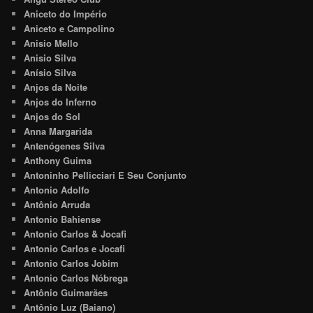
Aniceto do Império
Aniceto e Campolino
Anisio Mello
Anisio Silva
Anísio Silva
Anjos da Noite
Anjos do Inferno
Anjos do Sol
Anna Margarida
Antenógenes Silva
Anthony Guima
Antoninho Pellicciari E Seu Conjunto
Antonio Adolfo
Antônio Arruda
Antonio Bahiense
Antonio Carlos & Jocafi
Antonio Carlos e Jocafi
Antonio Carlos Jobim
Antonio Carlos Nóbrega
Antônio Guimarães
Antônio Luz (Baiano)