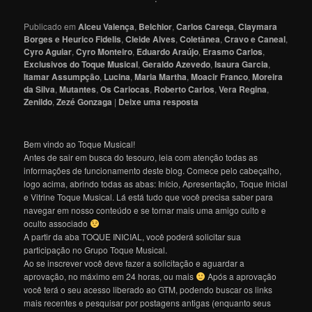
Publicado em
Alceu Valença
,
Belchior
,
Carlos Careqa
,
Claymara
Borges e Heurico Fidelis
,
Cleide Alves
,
Coletânea
,
Cravo e Caneal
,
Cyro Aguiar
,
Cyro Monteiro
,
Eduardo Araújo
,
Erasmo Carlos
,
Exclusivos do Toque Musical
,
Geraldo Azevedo
,
Isaura Garcia
,
Itamar Assumpção
,
Lucina
,
Maria Martha
,
Moacir Franco
,
Moreira
da Silva
,
Mutantes
,
Os Cariocas
,
Roberto Carlos
,
Vera Regina
,
Zenildo
,
Zezé Gonzaga
|
Deixe uma resposta
Bem vindo ao Toque Musical!
Antes de sair em busca do tesouro, leia com atenção todas as
informações de funcionamento deste blog. Comece pelo cabeçalho,
logo acima, abrindo todas as abas: Início, Apresentação, Toque Inicial
e Vitrine Toque Musical. Lá está tudo que você precisa saber para
navegar em nosso conteúdo e se tornar mais uma amigo culto e
oculto associado
A partir da aba TOQUE INICIAL, você poderá solicitar sua
participação no Grupo Toque Musical.
Ao se inscrever você deve fazer a solicitação e aguardar a
aprovação, no máximo em 24 horas, ou mais
Após a aprovação
você terá o seu acesso liberado ao GTM, podendo buscar os links
mais recentes e pesquisar por postagens antigas (enquanto seus