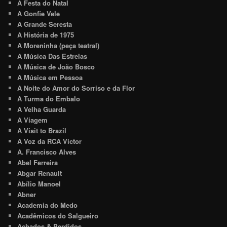
A Festa do Natal
A Gonfie Vele
A Grande Seresta
A História de 1975
A Moreninha (peça teatral)
A Música Das Estrelas
A Música de João Bosco
A Música em Pessoa
A Noite do Amor do Sorriso e da Flor
A Turma do Embalo
A Velha Guarda
A Viagem
A Visit to Brazil
A Voz da RCA Victor
A. Francisco Alves
Abel Ferreira
Abgar Renault
Abílio Manoel
Abner
Academia do Medo
Acadêmicos do Salgueiro
Achados & Perdidos