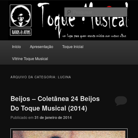
Pular
Pular
Um lugar para quem escuta música com outros olhos.
para
para
Pesqu
o
o
conteúdo
conteúdo
Toque Musical
principal
secundário
Menu
Início
Apresentação
Toque Inicial
principal
Vitrine Toque Musical
ARQUIVO DA CATEGORIA:
LUCINA
Beijos – Coletânea 24 Beijos
Do Toque Musical (2014)
Publicado em
31 de janeiro de 2014