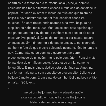
os títulos e a temática é o tal ‘toque labial’, o beijo, sempre
celebrado nas mais diferentes épocas e músicas do cancioneiro
popular. Por certo existem milhares de músicas que falam de
beijos e devo admitr que não foi fácil escolher essas 24
músicas. Só com títulos onde aparece a palavra ‘beijo’ (e no
singular) eu achei mais 200! Mas, selecionei aqui aquelas que
me pareceram mais evidentes e também num sentido de ser o
mais variável possível. Coincidentemente e por acaso, separei
24 músicas. Um número mais do que expressivo, considerando
também o fato de que o beijo celebrado nessa história foi um ato
gay. Calma, não estou com isso querendo tirar sarro
preconceituoso de ninguém, muito pelo contrário… Pensei mais
foi na ideia de um álbum duplo, fosse esse um lançamento
fonográfico. E mais ainda, dedico esta coletânea ao Amor, na
sua forma mais pura, sem conceito ou preconceito. Beijar e ser
beijado é muito bom. É um sinal de carinho. Beijo na boca então
é mais… Só lov
e
…
.
me dê um beijo, meu bem – eduardo araújo
a dança do beijo – moacyr franco e the jordans
história de um beijo – vera regina