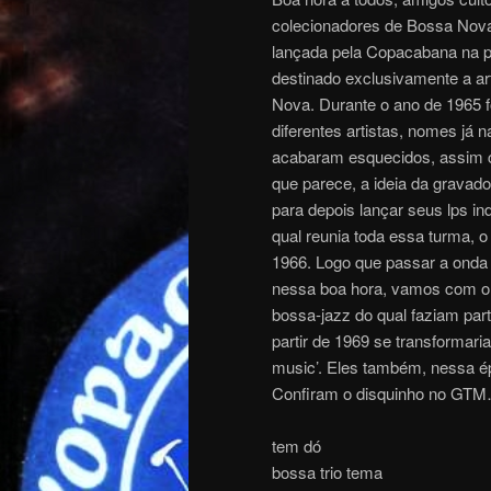
colecionadores de Bossa Nova
lançada pela Copacabana na p
destinado exclusivamente a ar
Nova. Durante o ano de 1965
diferentes artistas, nomes já
acabaram esquecidos, assim c
que parece, a ideia da gravado
para depois lançar seus lps i
qual reunia toda essa turma,
1966. Logo que passar a onda 
nessa boa hora, vamos com o 
bossa-jazz do qual faziam pa
partir de 1969 se transformar
music’. Eles também, nessa é
Confiram o disquinho no GT
tem dó
bossa trio tema