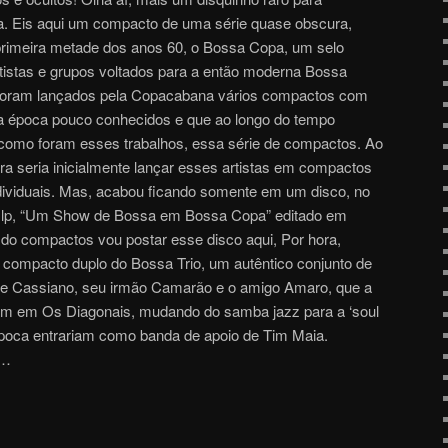
. Eis aqui um compacto de uma série quase obscura,
rimeira metade dos anos 60, o Bossa Copa, um selo
tistas e grupos voltados para a então moderna Bossa
 foram lançados pela Copacabana vários compactos com
 na época pouco conhecidos e que ao longo do tempo
omo foram esses trabalhos, essa série de compactos. Ao
ra seria inicialmente lançar esses artistas em compactos
ndividuais. Mas, acabou ficando somente em um disco, no
 o lp, “Um Show de Bossa em Bossa Copa” editado em
do compactos vou postar esse disco aqui, Por hora,
compacto duplo do Bossa Trio, um autêntico conjunto de
rte Cassiano, seu irmão Camarão e o amigo Amaro, que a
iam em Os Diagonais, mudando do samba jazz para a ‘soul
poca entrariam como banda de apoio de Tim Maia.
M…