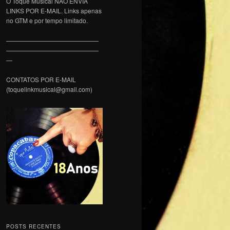
O Toque Musical NÃO ENVIA
LINKS POR E-MAIL. Links apenas
no GTM e por tempo limitado.
———————————————
———————————————
—
CONTATOS POR E-MAIL
(toquelinkmusical@gmail.com)
POSTS RECENTES