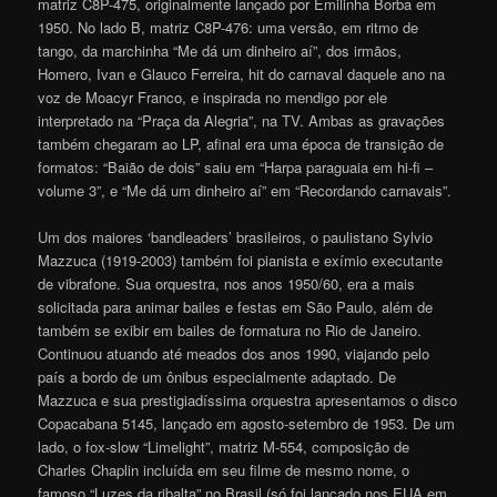
matriz C8P-475, originalmente lançado por Emilinha Borba em
1950. No lado B, matriz C8P-476: uma versão, em ritmo de
tango, da marchinha “Me dá um dinheiro aí”, dos irmãos,
Homero, Ivan e Glauco Ferreira, hit do carnaval daquele ano na
voz de Moacyr Franco, e inspirada no mendigo por ele
interpretado na “Praça da Alegria”, na TV. Ambas as gravações
também chegaram ao LP, afinal era uma época de transição de
formatos: “Baião de dois” saiu em “Harpa paraguaia em hi-fi –
volume 3”, e “Me dá um dinheiro aí” em “Recordando carnavais”.
Um dos maiores ‘bandleaders’ brasileiros, o paulistano Sylvio
Mazzuca (1919-2003) também foi pianista e exímio executante
de vibrafone. Sua orquestra, nos anos 1950/60, era a mais
solicitada para animar bailes e festas em São Paulo, além de
também se exibir em bailes de formatura no Rio de Janeiro.
Continuou atuando até meados dos anos 1990, viajando pelo
país a bordo de um ônibus especialmente adaptado. De
Mazzuca e sua prestigiadíssima orquestra apresentamos o disco
Copacabana 5145, lançado em agosto-setembro de 1953. De um
lado, o fox-slow “Limelight”, matriz M-554, composição de
Charles Chaplin incluída em seu filme de mesmo nome, o
famoso “Luzes da ribalta” no Brasil (só foi lançado nos EUA em