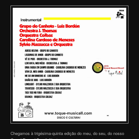
Chegamos à trigésima-quinta edição do meu, do seu, do nosso