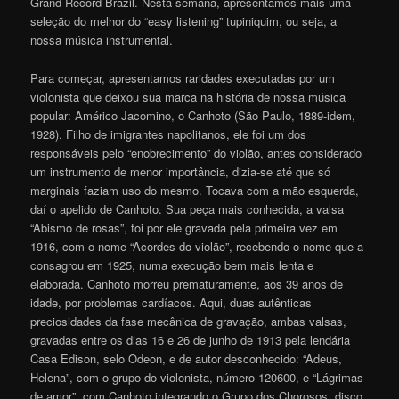
Grand Record Brazil. Nesta semana, apresentamos mais uma
seleção do melhor do “easy listening” tupiniquim, ou seja, a
nossa música instrumental.
Para começar, apresentamos raridades executadas por um
violonista que deixou sua marca na história de nossa música
popular: Américo Jacomino, o Canhoto (São Paulo, 1889-idem,
1928). Filho de imigrantes napolitanos, ele foi um dos
responsáveis pelo “enobrecimento” do violão, antes considerado
um instrumento de menor importância, dizia-se até que só
marginais faziam uso do mesmo. Tocava com a mão esquerda,
daí o apelido de Canhoto. Sua peça mais conhecida, a valsa
“Abismo de rosas”, foi por ele gravada pela primeira vez em
1916, com o nome “Acordes do violão”, recebendo o nome que a
consagrou em 1925, numa execução bem mais lenta e
elaborada. Canhoto morreu prematuramente, aos 39 anos de
idade, por problemas cardíacos. Aqui, duas autênticas
preciosidades da fase mecânica de gravação, ambas valsas,
gravadas entre os dias 16 e 26 de junho de 1913 pela lendária
Casa Edison, selo Odeon, e de autor desconhecido: “Adeus,
Helena”, com o grupo do violonista, número 120600, e “Lágrimas
de amor”, com Canhoto integrando o Grupo dos Chorosos, disco