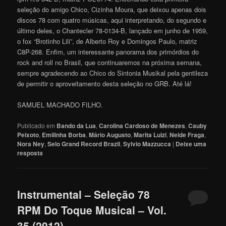
seleção do amigo Chico, Cizinha Moura, que deixou apenas dois
discos 78 com quatro músicas, aqui interpretando, do segundo e
último deles, o Chantecler 78-0134-B, lançado em junho de 1959,
o fox “Brotinho Lili”, de Alberto Roy e Domingos Paulo, matriz
C8P-268. Enfim, um interessante panorama dos primórdios do
rock and roll no Brasil, que continuaremos na próxima semana,
sempre agradecendo ao Chico do Sintonia Musikal pela gentileza
de permitir o aproveitamento desta seleção no GRB. Até lá!
SAMUEL MACHADO FILHO.
Publicado em
Bando da Lua
,
Carolina Cardoso de Menezes
,
Cauby
Peixoto
,
Emilinha Borba
,
Mário Augusto
,
Marita Luizi
,
Neide Fraga
,
Nora Ney
,
Selo Grand Record Brazil
,
Sylvio Mazzucca
|
Deixe uma
resposta
Instrumental – Seleção 78
RPM Do Toque Musical – Vol.
35 (2012)