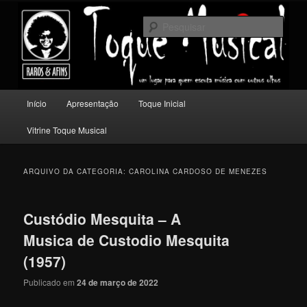
Pular
Pular
Um lugar para quem escuta música com outros olhos.
para
para
Pesqu
o
o
conteúdo
conteúdo
Toque Musical
principal
secundário
Menu
Início
Apresentação
Toque Inicial
principal
Vitrine Toque Musical
ARQUIVO DA CATEGORIA:
CAROLINA CARDOSO DE MENEZES
Custódio Mesquita – A
Musica de Custodio Mesquita
(1957)
Publicado em
24 de março de 2022