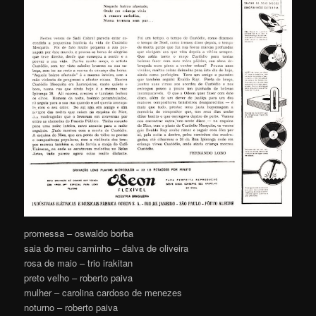
promessa – oswaldo borba
saia do meu caminho – dalva de oliveira
rosa de maio – trio irakitan
preto velho – roberto paiva
mulher – carolina cardoso de menezes
noturno – roberto paiva