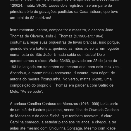
120624, matriz SP.36. Esses dois registros fizeram parte da
primeira série de gravações paulistas da Casa Edison, que teve
um total de 82 matrizes!
Instrumentista, cantor, compositor e maestro, o carioca João
Thomaz de Oliveira, aliás J. Thomaz (c.1900-ant.1964)
costumava reger suas orquestras de luvas brancas, isso porque,
quando ele era baterista, queimou as mãos ao soltar um foguete
numa festa de São João. E nada sabia de música! Dele
apresentamos o disco Victor 33460, gravado em 28 de julho de
1931 e lançado em setembro do mesmo ano, com dois maxixes.
Abrindo-o, a matriz 65203 apresenta “Levanta, meu nêgo”, de
autoria do mestre Pixinguinha. No verso, matriz 65202, uma
composição do próprio J. Thomaz em parceria com Sátiro de
Melo, “Vê se pode”.
A carioca Carolina Cardoso de Menezes (1916-1999) fazia parte
de um clã de ilustres pianeiros, sendo filha de Oswaldo Cardoso
de Menezes e da dona Sinhá, que também tocavam, é claro.
Carolina começou a estudar piano aos 13 anos, e chegou a ter
aulas até mesmo com Chiquinha Gonzaga. Mesmo com idade