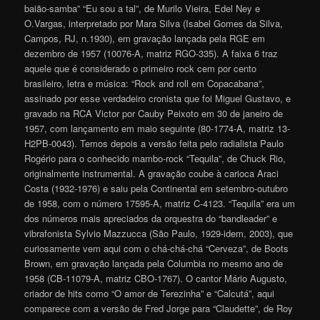
baião-samba” “Eu sou a tal”, de Murilo Vieira, Edel Ney e
O.Vargas, interpretado por Mara Silva (Isabel Gomes da Silva,
Campos, RJ, n.1930), em gravação lançada pela RGE em
dezembro de 1957 (10076-A, matriz RGO-335). A faixa 6 traz
aquele que é considerado o primeiro rock cem por cento
brasileiro, letra e música: “Rock and roll em Copacabana”,
assinado por esse verdadeiro cronista que foi Miguel Gustavo, e
gravado na RCA Victor por Cauby Peixoto em 30 de janeiro de
1957, com lançamento em maio seguinte (80-1774-A, matriz 13-
H2PB-0043). Temos depois a versão feita pelo radialista Paulo
Rogério para o conhecido mambo-rock “Tequila”, de Chuck Rio,
originalmente instrumental. A gravação coube à carioca Araci
Costa (1932-1976) e saiu pela Continental em setembro-outubro
de 1958, com o número 17595-A, matriz C-4123. “Tequila” era um
dos números mais apreciados da orquestra do “bandleader” e
vibrafonista Sylvio Mazzucca (São Paulo, 1929-idem, 2003), que
curiosamente vem aqui com o chá-chá-chá “Cerveza”, de Boots
Brown, em gravação lançada pela Columbia no mesmo ano de
1958 (CB-11079-A, matriz CBO-1767). O cantor Mário Augusto,
criador de hits como “O amor de Terezinha” e “Calcutá”, aqui
comparece com a versão de Fred Jorge para “Claudette”, de Roy