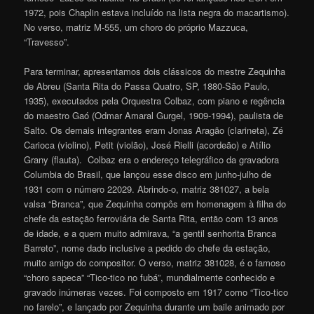
1972, pois Chaplin estava incluído na lista negra do macartismo).
No verso, matriz M-555, um choro do próprio Mazzuca,
“Travesso”.
Para terminar, apresentamos dois clássicos do mestre Zequinha
de Abreu (Santa Rita do Passa Quatro, SP, 1880-São Paulo,
1935), executados pela Orquestra Colbaz, com piano e regência
do maestro Gaó (Odmar Amaral Gurgel, 1909-1994), paulista de
Salto. Os demais integrantes eram Jonas Aragão (clarineta), Zé
Carioca (violino), Petit (violão), José Rielli (acordeão) e Atílio
Grany (flauta). Colbaz era o endereço telegráfico da gravadora
Columbia do Brasil, que lançou esse disco em junho-julho de
1931 com o número 22029. Abrindo-o, matriz 381027, a bela
valsa “Branca”, que Zequinha compôs em homenagem à filha do
chefe da estação ferroviária de Santa Rita, então com 13 anos
de idade, e a quem muito admirava, “a gentil senhorita Branca
Barreto”, nome dado inclusive a pedido do chefe da estação,
muito amigo do compositor. O verso, matriz 381028, é o famoso
“choro sapeca” “Tico-tico no fubá”, mundialmente conhecido e
gravado inúmeras vezes. Foi composto em 1917 como “Tico-tico
no farelo”, e lançado por Zequinha durante um baile animado por