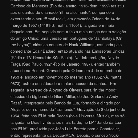
Cardoso de Menezes (Rio de Janeiro, 1916-idem, 1999) resistiu
aos encantos do chamado “ritmo alucinante”, compondo e
executando o seu “Brasil rock”, em gravação Odeon de 14 de
março de 1957 (14191-B, matriz 11601), lançada em maio
daquele ano. Em seguida vem a faixa mais antiga desta seleção
do amigo Chico: uma versão em português de “Jambalaya (On
the bayou)”, clássico country de Hank Williams, assinada pelo
comediante Edair Badaró, então atuando nas Emissoras Unidas
(Rádio e TV Record de São Paulo). Na interpretação, Neyde
Fraga (São Paulo, 1924-Rio de Janeiro, 1987), então também
atuando na Record. Gravado pela Odeon em 4 de setembro de
1953 e lançado em novembro do mesmo ano (13527-A, matriz
9873), este é considerado o maior sucesso da cantora. Em
seguida, a versão de Aloysio de Oliveira para “In the mood”,
clássico da big band de Glenn Miller, de Joe Garland e Andy
Razaf, interpretada pelo Bando da Lua, formado e dirigido por
Aloysio, com o nome de “Edmundo”. Gravação de 8 de junho de
1954, feita nos EUA pela Decca (hoje Universal Music), mas só
lançada no Brasil vinte anos mais tarde, no LP “Bando da Lua
nos EUA”, produzido por João Luiz Ferrete para a Chantecler,
então representante da Decca/MCA. Depois, o curioso “rock-