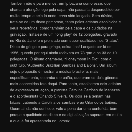
Também não é para menos, um lp bacana como esse, que
chama a atenção logo pela capa, não passaria despercebido por
muito tempo e seja lá onde tenha sido lançado. Sem dúvida,
trata-se de um disco primoroso, tanto pelos artistas escolhidos e
seus repertórios, como também pela capa e os cuidados na
gravação. Trata-se de um ‘long play’ de 12 polegadas, gravado
no Rio de Janeiro e prensado com super qualidade nos ‘States’.
Disco de gringo e para gringo, coisa fina! Lançado por lá em
1956, quando por aqui ainda rodavam os 78 rpm e os 33 de 10
polegadas. O álbum chama-se, “Honeymoon In Rio”, com o
subtítulo, “Authentic Brazilian Sambas and Baions”. Um álbum
cujo o propósito é mostrar a música brasileira, mais
especificamente, o samba e o baião, que eram os dois gêneros
mais conhecidos fora daqui. Para tanto, escolheram dois artistas
de expressiva atuação, a pianista Carolina Cardoso de Menezes
e o acordeonista Orlando Silveira. Os dois se alternam nas
faixas, cabendo à Carolina os sambas e ao Orlando os baiões.
Quem ainda não conhece, vale a pena dar uma conferida, bem
porque a qualidade do disco e da digitalização superam em muito
a que já foi apresentada no Loronix.