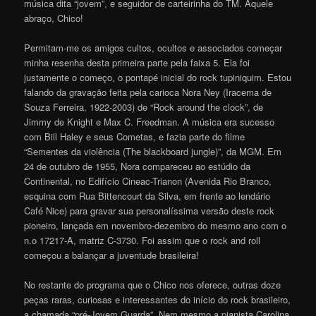
música dita “jovem”, e seguidor de carteirinha do TM. Aquele
abraço, Chico!
Permitam-me os amigos cultos, ocultos e associados começar
minha resenha desta primeira parte pela faixa 5. Ela foi
justamente o começo, o pontapé inicial do rock tupiniquim. Estou
falando da gravação feita pela carioca Nora Ney (Iracema de
Souza Ferreira, 1922-2003) de “Rock around the clock”, de
Jimmy de Knight e Max C. Freedman. A música era sucesso
com Bill Haley e seus Cometas, e fazia parte do filme
“Sementes da violência (The blackboard jungle)”, da MGM. Em
24 de outubro de 1955, Nora compareceu ao estúdio da
Continental, no Edifício Cineac-Trianon (Avenida Rio Branco,
esquina com Rua Bittencourt da Silva, em frente ao lendário
Café Nice) para gravar sua personalíssima versão deste rock
pioneiro, lançada em novembro-dezembro do mesmo ano com o
n.o 17217-A, matriz C-3730. Foi assim que o rock and roll
começou a balançar a juventude brasileira!
No restante do programa que o Chico nos oferece, outras doze
peças raras, curiosas e interessantes do início do rock brasileiro,
a chamada “pré-Jovem Guarda”. Nem mesmo a pianista Carolina