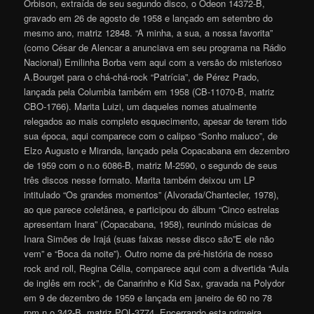
Orbison, extraída de seu segundo disco, o Odeon 14372-B,
gravado em 26 de agosto de 1958 e lançado em setembro do
mesmo ano, matriz 12848. “A minha, a sua, a nossa favorita”
(como César de Alencar a anunciava em seu programa na Rádio
Nacional) Emilinha Borba vem aqui com a versão do misterioso
A.Bourget para o chá-chá-rock “Patrícia”, de Pérez Prado,
lançada pela Columbia também em 1958 (CB-11070-B, matriz
CBO-1766). Marita Luizi, um daqueles nomes atualmente
relegados ao mais completo esquecimento, apesar de terem tido
sua época, aqui comparece com o calipso “Sonho maluco”, de
Elzo Augusto e Miranda, lançado pela Copacabana em dezembro
de 1959 com o n.o 6086-B, matriz M-2590, o segundo de seus
três discos nesse formato. Marita também deixou um LP
intitulado “Os grandes momentos” (Alvorada/Chantecler, 1978),
ao que parece coletânea, e participou do álbum “Cinco estrelas
apresentam Inara” (Copacabana, 1958), reunindo músicas de
Inara Simões de Irajá (suas faixas nesse disco são”E ele não
vem” e “Boca da noite”). Outro nome da pré-história de nosso
rock and roll, Regina Célia, comparece aqui com a divertida “Aula
de inglês em rock”, de Canarinho e Kid Sax, gravada na Polydor
em 9 de dezembro de 1959 e lançada em janeiro de 60 no 78
rpm n.o 342-B, matriz POL-3774. Encerrando esta primeira