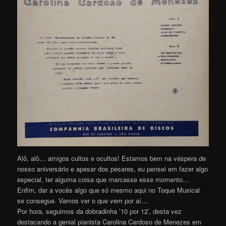
Alô, alô… amigos cultos e ocultos! Estamos bem na véspera de
nosso aniversário e apesar dos pesares, eu pensei em fazer algo
especial, ter alguma coisa que marcasse esse momento…
Enfim, dar a vocês algo que só mesmo aqui no Toque Musical
se consegue. Vamos ver o que vem por aí…
Por hora, seguimos da dobradinha ’10 por 12′, desta vez
destacando a genial pianista Carolina Cardoso de Menezes em