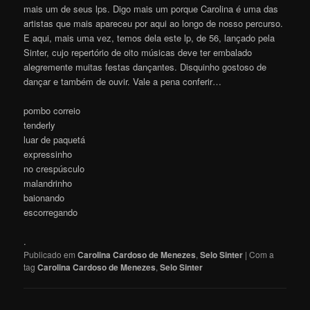
mais um de seus lps. Digo mais um porque Carolina é uma das
artistas que mais apareceu por aqui ao longo de nosso percurso.
E aqui, mais uma vez, temos dela este lp, de 56, lançado pela
Sinter, cujo repertório de oito músicas deve ter embalado
alegremente muitas festas dançantes. Disquinho gostoso de
dançar e também de ouvir. Vale a pena conferir…
pombo correio
tenderly
luar de paquetá
expressinho
no crespúsculo
malandrinho
baionando
escorregando
.
Publicado em
Carolina Cardoso de Menezes
,
Selo Sinter
|
Com a
tag
Carolina Cardoso de Menezes
,
Selo Sinter