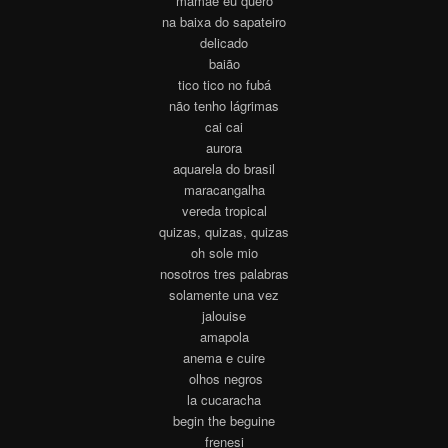
mamãe eu quero
na baixa do sapateiro
delicado
baião
tico tico no fubá
não tenho lágrimas
cai cai
aurora
aquarela do brasil
maracangalha
vereda tropical
quizas, quizas, quizas
oh sole mio
nosotros tres palabras
solamente una vez
jalouise
amapola
anema e cuire
olhos negros
la cucaracha
begin the beguine
frenesi