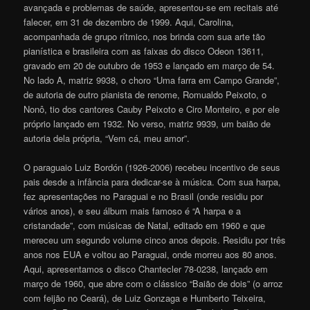
avançada e problemas de saúde, apresentou-se em recitais até
falecer, em 31 de dezembro de 1999. Aqui, Carolina,
acompanhada de grupo rítmico, nos brinda com sua arte tão
pianística e brasileira com as faixas do disco Odeon 13611,
gravado em 20 de outubro de 1953 e lançado em março de 54.
No lado A, matriz 9938, o choro “Uma farra em Campo Grande”,
de autoria de outro pianista de renome, Romualdo Peixoto, o
Nonô, tio dos cantores Cauby Peixoto e Ciro Monteiro, e por ele
próprio lançado em 1932. No verso, matriz 9939, um baião de
autoria dela própria, “Vem cá, meu amor”.
O paraguaio Luiz Bordón (1926-2006) recebeu incentivo de seus
pais desde a infância para dedicar-se à música. Com sua harpa,
fez apresentações no Paraguai e no Brasil (onde residiu por
vários anos), e seu álbum mais famoso é “A harpa e a
cristandade”, com músicas de Natal, editado em 1960 e que
mereceu um segundo volume cinco anos depois. Residiu por três
anos nos EUA e voltou ao Paraguai, onde morreu aos 80 anos.
Aqui, apresentamos o disco Chantecler 78-0238, lançado em
março de 1960, que abre com o clássico “Baião de dois” (o arroz
com feijão no Ceará), de Luiz Gonzaga e Humberto Teixeira,