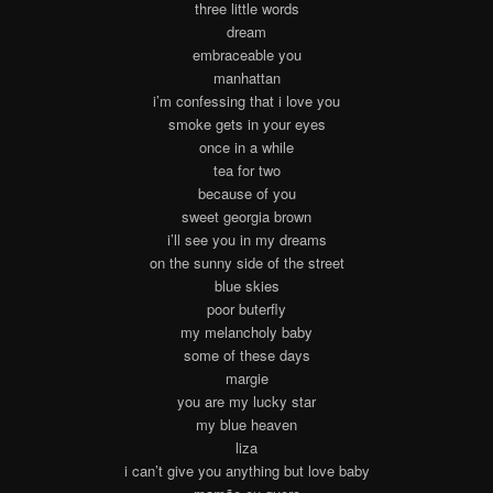
three little words
dream
embraceable you
manhattan
i’m confessing that i love you
smoke gets in your eyes
once in a while
tea for two
because of you
sweet georgia brown
i’ll see you in my dreams
on the sunny side of the street
blue skies
poor buterfly
my melancholy baby
some of these days
margie
you are my lucky star
my blue heaven
liza
i can’t give you anything but love baby