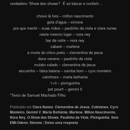
verdadeiro “Show dos shows”! É só baixar e conferir…
chove lá fora – milton nascimento
gota d’agua – simone
pra que mentir – suas mãos – paulinho da viola e clara nunes
neste mesmo lugar – nora ney
bar da noite – nora ney
cabaré – marlene
a morte do chico preto – clementina de jesus
doce veneno – paulinho da viola
mulato calado – clementina de jesus
escurinho – falsa baiana – samba bom – cyro monteiro
carinhoso – maria bethania
1×0 – pixinguinha
pot pourri – gemini 5
*Texto de Samuel Machado Filho
Publicado em
Clara Nunes
,
Clementina de Jesus
,
Coletânea
,
Cyro
Monteiro
,
Gemini V
,
Maria Bethânia
,
Marlene
,
Milton Nascimento
,
Nora Ney
,
O Show dos Shows
,
Paulinho da Viola
,
Pixinguinha
,
Selo
EMI-Odeon
,
Simone
|
Deixe uma resposta