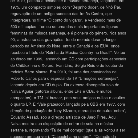
de 1970, passou a dedicar-se à música sertaneja, lançando, em
1975, um compacto simples com “Beijinho doce”, de Nhô Pai,
regravação de um antigo sucesso das Irmãs Castro, que
interpretara no filme “O conto do vigário”, e vendendo mais de
500 mil cópias. Tornou-se uma das mais importantes figuras
femininas da música sertaneja, e é pioneira do gênero. Nos anos
90, afastou-se das gravações, tendo morado durante longo
período na América do Note, entre o Canadá e os EUA, onde
recebeu o título de “Rainha da Música Country no Brasil”. Voltou
ao disco em 1999, lançando um CD com participações especiais
de Chitãozinho e Xororó, Ivan Lins, Sérgio Reis e do locutor de
rodeios Barra Mansa. Em 2010, foi uma das
convidadas de
Roberto Carlos para o especial de TV “Emoções sertanejas”,
lançado depois em CD duplo. Da extensa discografia-solo de
Nalva Aguiar (catorze álbuns, entre LPs e CDs, e muitos
compactos), o TM foi buscar, para seus amigos cultos e ocultos,
o quarto LP. É “Vale prateado”, lançado pela CBS em 1977, com
direção de produção de Tony Bizarro, e arranjos de outro “cobra”,
Eduardo Assad, sob a direção artística de Jairo Pires. Aqui,
Nalva mostra sua disposição de entrar de sola na música
sertaneja, regravando “Tá de mal comigo” (que aliás voltou a ser
sucesso em sua voz), “Cabecinha no ombro”, “Coração da