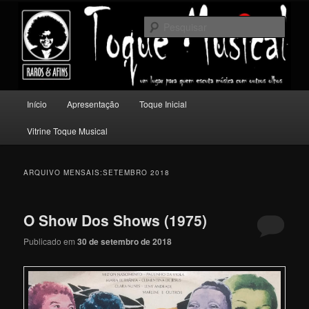
Pular
Pular
Um lugar para quem escuta música com outros olhos.
para
para
Pesqu
o
o
conteúdo
conteúdo
Toque Musical
principal
secundário
Menu
Início
Apresentação
Toque Inicial
principal
Vitrine Toque Musical
ARQUIVO MENSAIS:
SETEMBRO 2018
O Show Dos Shows (1975)
Publicado em
30 de setembro de 2018