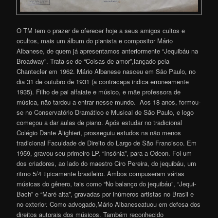
O TM tem o prazer de oferecer hoje a seus amigos cultos e
ocultos, mais um álbum do pianista e compositor Mário
Albanese, de quem já apresentamos anteriormente “Jequibáu na
Broadway”. Trata-se de “Coisas de amor”,lançado pela
Chantecler em 1962. Mário Albanese nasceu em São Paulo, no
dia 31 de outubro de 1931 (a contracapa indica erroneamente
1935). Filho de pai alfaiate e músico, e mãe professora de
música, não tardou a entrar nesse mundo. Aos 18 anos, formou-
se no Conservatório Dramático e Musical de São Paulo, e logo
começou a dar aulas de piano. Após estudar no tradicional
Colégio Dante Alighieri, prosseguiu estudos na não menos
tradicional Faculdade de Direito do Largo de São Francisco. Em
1959, gravou seu primeiro LP, “Insônia”, para a Odeon. Foi um
dos criadores, ao lado do maestro Ciro Pereira, do jequibáu, um
ritmo 5/4 tipicamente brasileiro. Ambos compuseram várias
músicas do gênero, tais como “No balanço do jequibáu”, “Jequi-
Bach” e “Maré alta”, gravadas por inúmeros artistas no Brasil e
no exterior. Como advogado,Mário Albaneseatuou em defesa dos
direitos autorais dos músicos. Também reconhecido