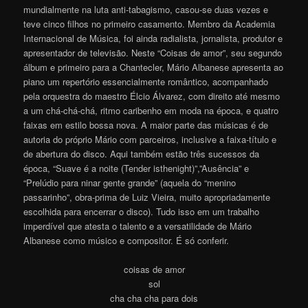
mundialmente na luta anti-tabagismo, casou-se duas vezes e
teve cinco filhos no primeiro casamento. Membro da Academia
Internacional de Música, foi ainda radialista, jornalista, produtor e
apresentador de televisão. Neste “Coisas de amor”, seu segundo
álbum e primeiro para a Chantecler, Mário Albanese apresenta ao
piano um repertório essencialmente romântico, acompanhado
pela orquestra do maestro Élcio Álvarez, com direito até mesmo
a um chá-chá-chá, ritmo caribenho em moda na época, e quatro
faixas em estilo bossa nova. A maior parte das músicas é de
autoria do próprio Mário com parceiros, inclusive a faixa-título e
de abertura do disco. Aqui também estão três sucessos da
época, “Suave é a noite (Tender isthenight)”,”Ausência” e
“Prelúdio para ninar gente grande” (aquela do “menino
passarinho”, obra-prima de Luiz Vieira, muito apropriadamente
escolhida para encerrar o disco
). Tudo isso em um trabalho
imperdível que atesta o talento e a versatilidade de Mário
Albanese como músico e compositor. É só conferir.
coisas de amor
sol
cha cha cha para dois