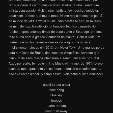
fez sua carreira como músico nos Estados Unidos, sendo um
artista consagrado. Multi-instrumentista, compositor, produtor,
arranjador, professor e muito mais. Nome respeitadíssimo por lá
no mundo do jazz e world music. Não bastasse ser um músico
de mil talentos, Gaudêncio foi também técnico campeão do
futebol, representando times de peso como o Botafogo, em sua
fase áurea com o grande Garrincha no plantel. Sem dúvida um
homem de muitos talentos que se consagrou na música.
Infelizmente, faleceu em 2013, em Nova York. Uma grande perda
para a música do Brasil, dos sons da Amazônia. Acredito que
nenhum de seus discos chegaram a serem lançados no Brasil.
Aqui, por sorte, temos um, The Music of Thiago, de 1974. Disco
bacana, mas apresenta vários riscos, estalos e chiados que eu
não tive como limpar. Mesmo assim, vale pena ouvir e conhecer.
andei só por andar
boat song
blue sky
freedon
tanta ternura
don’t turn away