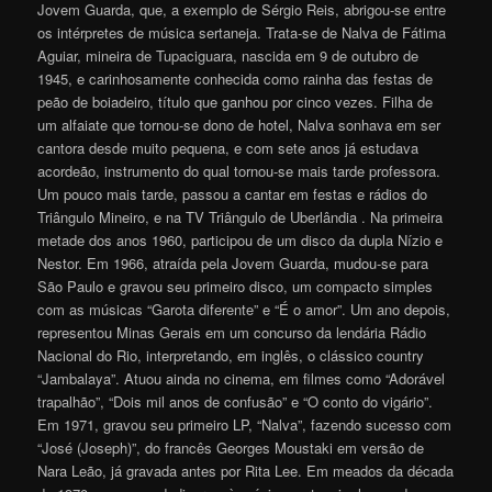
Jovem Guarda, que, a exemplo de Sérgio Reis, abrigou-se entre
os intérpretes de música sertaneja. Trata-se de Nalva de Fátima
Aguiar, mineira de Tupaciguara, nascida em 9 de outubro de
1945, e carinhosamente conhecida como rainha das festas de
peão de boiadeiro, título que ganhou por cinco vezes. Filha de
um alfaiate que tornou-se dono de hotel, Nalva sonhava em ser
cantora desde muito pequena, e com sete anos já estudava
acordeão, instrumento do qual tornou-se mais tarde professora.
Um pouco mais tarde, passou a cantar em festas e rádios do
Triângulo Mineiro, e na TV Triângulo de Uberlândia . Na primeira
metade dos anos 1960, participou de um disco da dupla Nízio e
Nestor. Em 1966, atraída pela Jovem Guarda, mudou-se para
São Paulo e gravou seu primeiro disco, um compacto simples
com as músicas “Garota diferente” e “É o amor”. Um ano depois,
representou Minas Gerais em um concurso da lendária Rádio
Nacional do Rio, interpretando, em inglês, o clássico country
“Jambalaya”. Atuou ainda no cinema, em filmes como “Adorável
trapalhão”, “Dois mil anos de confusão” e “O conto do vigário”.
Em 1971, gravou seu primeiro LP, “Nalva”, fazendo sucesso com
“José (Joseph)”, do francês Georges Moustaki em versão de
Nara Leão, já gravada antes por Rita Lee. Em meados da década