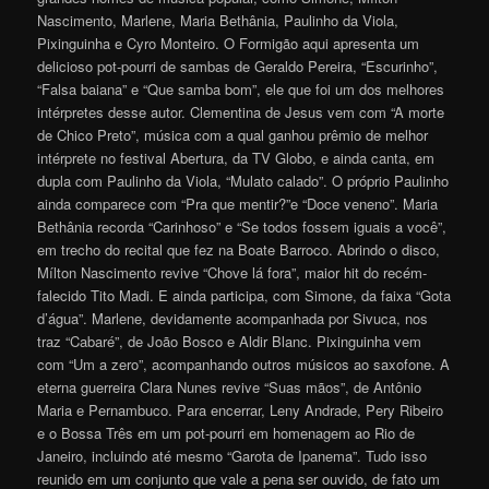
Nascimento, Marlene, Maria Bethânia, Paulinho da Viola,
Pixinguinha e Cyro Monteiro. O Formigão aqui apresenta um
delicioso pot-pourri de sambas de Geraldo Pereira, “Escurinho”,
“Falsa baiana” e “Que samba bom”, ele que foi um dos melhores
intérpretes desse autor
. Clementina de Jesus vem com “A morte
de Chico Preto”, música com a qual ganhou prêmio de melhor
intérprete no festival Abertura, da TV Globo, e ainda canta, em
dupla com Paulinho da Viola, “Mulato calado”. O próprio Paulinho
ainda comparece com “Pra que mentir?”e “Doce veneno”. Maria
Bethânia recorda “Carinhoso” e “Se todos fossem iguais a você”,
em trecho do recital que fez na Boate Barroco. Abrindo o disco,
Mílton Nascimento revive “Chove lá fora”, maior hit do recém-
falecido Tito Madi. E ainda participa, com Simone, da faixa “Gota
d’água”. Marlene, devidamente acompanhada por Sivuca, nos
traz “Cabaré”, de João Bosco e Aldir Blanc. Pixinguinha vem
com “Um a zero”, acompanhando outros músicos ao saxofone. A
eterna guerreira Clara Nunes revive “Suas mãos”, de Antônio
Maria e Pernambuco. Para encerrar, Leny Andrade, Pery Ribeiro
e o Bossa Três em um pot-pourri em homenagem ao Rio de
Janeiro, incluindo até mesmo “Garota de Ipanema”. Tudo isso
reunido em um conjunto que vale a pena ser ouvido, de fato um