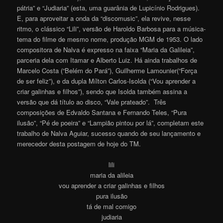
pátria” e “Judiaria” (esta, uma guarânia de Lupicínio Rodrigues).
E, para aproveitar a onda da “discomusic”, ela revive, nesse
ritmo, o clássico “Lili”, versão de Haroldo Barbosa para a música-
tema do filme de mesmo nome, produção MGM de 1953. O lado
compositora de Nalva é expresso na faixa “Maria da Galileia”,
parceria dela com Itamar e Alberto Luiz. Há ainda trabalhos de
Marcelo Costa (“Belém do Pará”), Guilherme Lamounier(“Força
de ser feliz”), e da dupla Mílton Carlos-Isolda (“Vou aprender a
criar galinhas e filhos”), sendo que Isolda também assina a
versão que dá título ao disco, “Vale prateado”. Três
composições de Edvaldo Santana e Fernando Teles, “Pura
ilusão”, “Pé de poeira” e “Lampião pintou por lá”, completam este
trabalho de Nalva Aguiar, sucesso quando de seu lançamento e
merecedor desta postagem de hoje do TM.
lili
maria da alileia
vou aprender a criar galinhas e filhos
pura ilusão
tá de mal comigo
judiaria