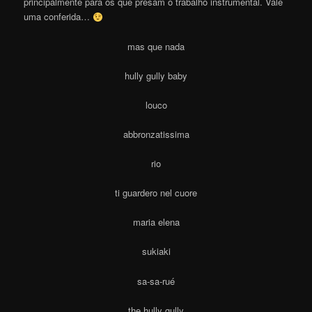
principalmente para os que presam o trabalho instrumental. Vale
uma conferida…
mas que nada
hully gully baby
louco
abbronzatissima
rio
ti guardero nel cuore
maria elena
sukiaki
sa-sa-rué
the hully gully