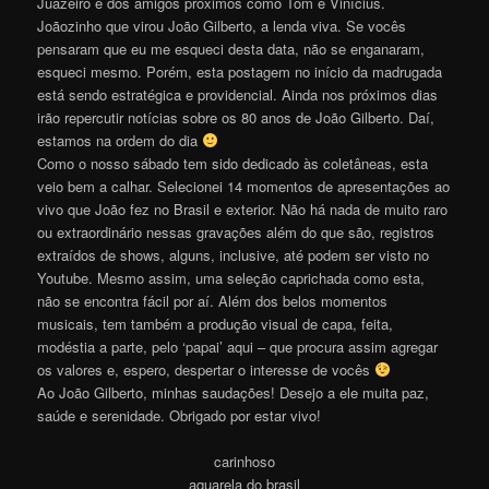
Juazeiro e dos amigos próximos como Tom e Vinícius.
Joãozinho que virou João Gilberto, a lenda viva. Se vocês
pensaram que eu me esqueci desta data, não se enganaram,
esqueci mesmo. Porém, esta postagem no início da madrugada
está sendo estratégica e providencial. Ainda nos próximos dias
irão repercutir notícias sobre os 80 anos de João Gilberto. Daí,
estamos na ordem do dia
Como o nosso sábado tem sido dedicado às coletâneas, esta
veio bem a calhar. Selecionei 14 momentos de apresentações ao
vivo que João fez no Brasil e exterior. Não há nada de muito raro
ou extraordinário nessas gravações além do que são, registros
extraídos de shows, alguns, inclusive, até podem ser visto no
Youtube. Mesmo assim, uma seleção caprichada como esta,
não se encontra fácil por aí. Além dos belos momentos
musicais, tem também a produção visual de capa, feita,
modéstia a parte, pelo ‘papai’ aqui – que procura assim agregar
os valores e, espero, despertar o interesse de vocês
Ao João Gilberto, minhas saudações! Desejo a ele muita paz,
saúde e serenidade. Obrigado por estar vivo!
carinhoso
aquarela do brasil