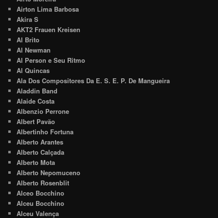
Airton Lima Barbosa
Akira S
AKT2 Frauen Kreisen
Al Brito
Al Newman
Al Person e Seu Ritmo
Al Quincas
Ala Dos Compositores Da E. S. E. P. De Mangueira
Aladdin Band
Alaide Costa
Albenzio Perrone
Albert Pavão
Albertinho Fortuna
Alberto Arantes
Alberto Calçada
Alberto Mota
Alberto Nepomuceno
Alberto Rosenblit
Alceo Bocchino
Alceu Bocchino
Alceu Valença