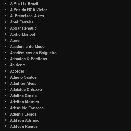
A Visit to Brazil
A Voz da RCA Victor
A. Francisco Alves
Abel Ferreira
Abgar Renault
Abílio Manoel
Abner
Academia do Medo
Acadêmicos do Salgueiro
Achados & Perdidos
Acidente
Acordel
Adauto Santos
Adeilton Alves
Adelaide Chiozzo
Adelina Garcia
Adelino Moreira
Ademilde Fonseca
Ademir Lemos
Adilson Adriano
Adilson Ramos