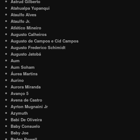
Astrud Gilberto
Atahualpa Yupanqui
Ataulfo Alves
Ataulfo Jr.
Atlético Mineiro
Augusto Calheiros
Augusto de Campos e Cid Campos
Augusto Frederico Schimidt
Augusto Jatobá
Aum
Aum Soham
Áurea Martins
Aurino
Aurora Miranda
Avanço 5
Avena de Castro
Ayrton Mugnaini Jr
Azymuth
Babi De Oliveira
Baby Consuelo
Baby Joe
Baden Powell