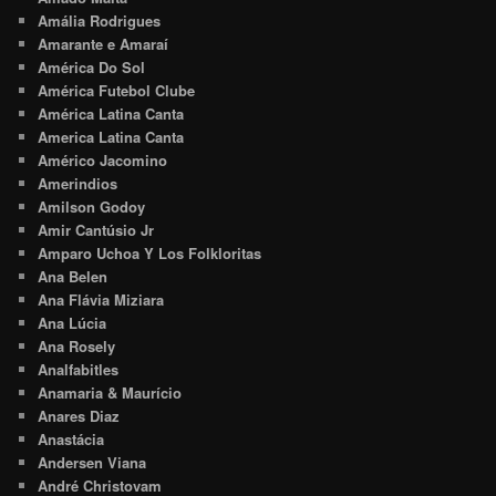
Amália Rodrigues
Amarante e Amaraí
América Do Sol
América Futebol Clube
América Latina Canta
America Latina Canta
Américo Jacomino
Amerindios
Amilson Godoy
Amir Cantúsio Jr
Amparo Uchoa Y Los Folkloritas
Ana Belen
Ana Flávia Miziara
Ana Lúcia
Ana Rosely
Analfabitles
Anamaria & Maurício
Anares Diaz
Anastácia
Andersen Viana
André Christovam