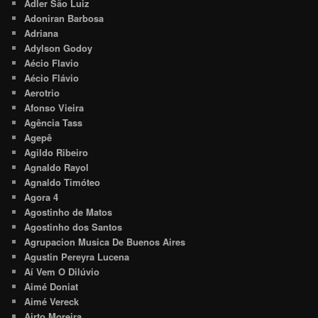
Adler São Luiz
Adoniran Barbosa
Adriana
Adylson Godoy
Aécio Flavio
Aécio Flávio
Aerotrio
Afonso Vieira
Agência Tass
Agepê
Agildo Ribeiro
Agnaldo Rayol
Agnaldo Timóteo
Agora 4
Agostinho de Matos
Agostinho dos Santos
Agrupacion Musica De Buenos Aires
Agustin Pereyra Lucena
Aí Vem O Dilúvio
Aimé Doniat
Aimé Vereck
Airto Moreira