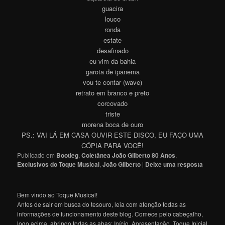
guacira
louco
ronda
estate
desafinado
eu vim da bahia
garota de ipanema
vou te contar (wave)
retrato em branco e preto
corcovado
triste
morena boca de ouro
PS.: VAI LÁ EM CASA OUVIR ESTE DISCO, EU FAÇO UMA
CÓPIA PARA VOCÊ!
Publicado em
Bootleg
,
Coletânea João Gilberto 80 Anos
,
Exclusivos do Toque Musical
,
João Gilberto
|
Deixe uma resposta
Bem vindo ao Toque Musical!
Antes de sair em busca do tesouro, leia com atenção todas as
informações de funcionamento deste blog. Comece pelo cabeçalho,
logo acima, abrindo todas as abas: Início, Apresentação, Toque Inicial