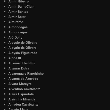
Almir Ribeiro
Almir Saint-Clair
Almir Santos
Almir Sater
Almirante
Almôndegas
Almondegas
Alô Dolly
Aloysio de Oliveira
Aloysio de Olivera
Aloysio Figueiredo
Alpha III
Altamiro Carrilho
Altemar Dutra
Alvarenga e Ranchinho
Alvares de Azevedo
Alvaro Moreyra
Alventino Cavalcante
Alzira Espíndola
Alzirinha Miranda
Amadeu Cavalcante
Amado Maita