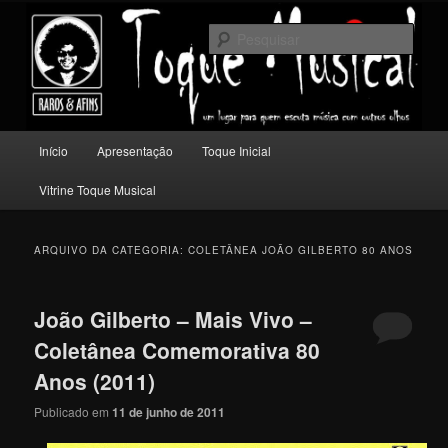
Pular
Pular
Um lugar para quem escuta música com outros olhos.
para
para
Pesqu
o
o
conteúdo
conteúdo
Toque Musical
principal
secundário
Menu
Início
Apresentação
Toque Inicial
principal
Vitrine Toque Musical
ARQUIVO DA CATEGORIA:
COLETÂNEA JOÃO GILBERTO 80 ANOS
João Gilberto – Mais Vivo –
Coletânea Comemorativa 80
Anos (2011)
Publicado em
11 de junho de 2011