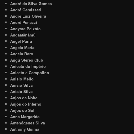
André da Silva Gomes
André Geraissati
André Luiz Oliveira
André Penazzi
Andyara Peixoto
Angaatãnàmú
Angel Parra
Angela Maria
Angela Roro
Angu Stereo Club
Aniceto do Império
Aniceto e Campolino
Anisio Mello
Anisio Silva
Anísio Silva
Anjos da Noite
Anjos do Inferno
Anjos do Sol
Anna Margarida
Antenógenes Silva
Anthony Guima