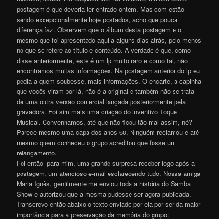
postagem é que deveria ter entrado ontem. Mas com estão
sendo excepcionalmente hoje postados, acho que pouca
diferença faz. Observem que o álbum desta postagem é o
mesmo que foi apresentado aqui a alguns dias atrás, pelo menos
no que se refere ao título e conteúdo. A verdade é que, como
disse anteriormente, este é um lp muito raro e como tal, não
encontramos muitas informações. Na postagem anterior do lp eu
pedia a quem soubesse, mais informações. O encarte, a capinha
que vocês viram por lá, não é a original e também não se trata
de uma outra versão comercial lançada posteriormente pela
gravadora. Foi sim mais uma criação do inventivo Toque
Musical. Convenhamos, até que não ficou tão mal assim, né?
Parece mesmo uma capa dos anos 60. Ninguém reclamou e até
mesmo quem conheceu o grupo acreditou que fosse um
relançamento.
Foi então, para mim, uma grande surpresa receber logo após a
postagem, um atencioso e-mail esclarecendo tudo. Nossa amiga
Maria Ignês, gentilmente me enviou toda a história do Samba
Show e autorizou que a mesma pudesse ser agora publicada.
Transcrevo então abaixo o texto enviado por ela por ser da maior
importância para a preservação da memória do grupo: