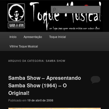
Pular
Pular
Um lugar para quem escuta música com outros olhos.
para
para
Pesqu
o
o
conteúdo
conteúdo
Toque Musical
principal
secundário
Menu
Início
Apresentação
Toque Inicial
principal
Vitrine Toque Musical
ARQUIVO DA CATEGORIA:
SAMBA SHOW
Samba Show – Apresentando
Samba Show (1964) – O
Original!
Publicado em
19 de abril de 2008