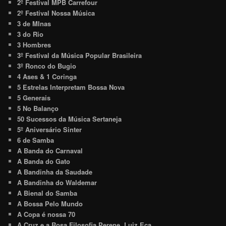
2º Festival MPB Carrefour
2º Festival Nossa Música
3 de MInas
3 do Rio
3 Hombres
3º Festival da Música Popular Brasileira
3º Ronco do Bugio
4 Ases & 1 Coringa
5 Estrelas Interpretam Bossa Nova
5 Generais
5 No Balanço
50 Sucessos da Música Sertaneja
5º Aniversário Sinter
6 de Samba
A Banda do Carnaval
A Banda do Gato
A Bandinha da Saudade
A Bandinha do Waldemar
A Bienal do Samba
A Bossa Pelo Mundo
A Copa é nossa 70
A Cruz e a Rosa Filosofia Perene. Luiz Eça