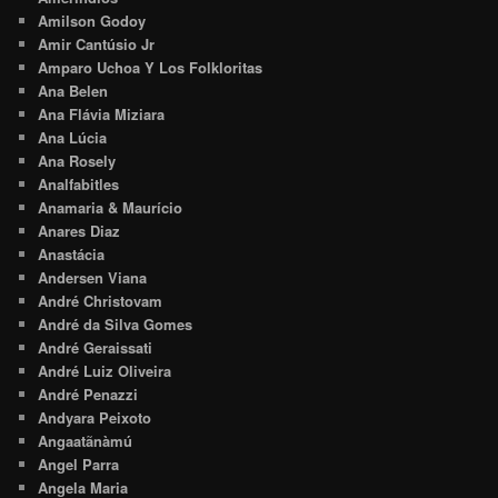
Amilson Godoy
Amir Cantúsio Jr
Amparo Uchoa Y Los Folkloritas
Ana Belen
Ana Flávia Miziara
Ana Lúcia
Ana Rosely
Analfabitles
Anamaria & Maurício
Anares Diaz
Anastácia
Andersen Viana
André Christovam
André da Silva Gomes
André Geraissati
André Luiz Oliveira
André Penazzi
Andyara Peixoto
Angaatãnàmú
Angel Parra
Angela Maria