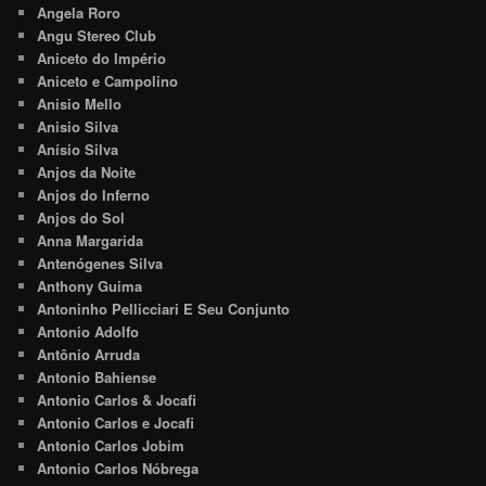
Angela Roro
Angu Stereo Club
Aniceto do Império
Aniceto e Campolino
Anisio Mello
Anisio Silva
Anísio Silva
Anjos da Noite
Anjos do Inferno
Anjos do Sol
Anna Margarida
Antenógenes Silva
Anthony Guima
Antoninho Pellicciari E Seu Conjunto
Antonio Adolfo
Antônio Arruda
Antonio Bahiense
Antonio Carlos & Jocafi
Antonio Carlos e Jocafi
Antonio Carlos Jobim
Antonio Carlos Nóbrega