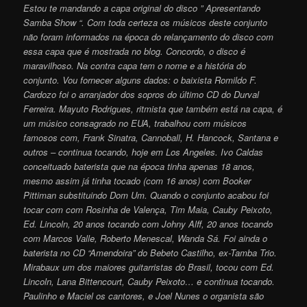
Estou te mandando a capa original do disco ” Apresentando
Samba Show “. Com toda certeza os músicos deste conjunto
não foram informados na época do relançamento do disco com
essa capa que é mostrada no blog. Concordo, o disco é
maravilhoso. Na contra capa tem o nome e a história do
conjunto. Vou fornecer alguns dados: o baixista Romildo F.
Cardozo foi o arranjador dos sopros do último CD do Durval
Ferreira. Mayuto Rodrigues, ritmista que também está na capa, é
um músico consagrado no EUA, trabalhou com músicos
famosos com, Frank Sinatra, Cannoball, H. Hancock, Santana e
outros – continua tocando, hoje em Los Angeles. Ivo Caldas
conceituado baterista que na época tinha apenas 18 anos,
mesmo assim já tinha tocado (com 16 anos) com Booker
Pittiman substituindo Dom Um. Quando o conjunto acabou foi
tocar com com Rosinha de Valença, Tim Maia, Cauby Peixoto,
Ed. Lincoln, 20 anos tocando com Johny Alff, 20 anos tocando
com Marcos Valle, Roberto Menescal, Wanda Sá. Foi ainda o
baterista no CD “Amendoira” do Bebeto Castilho, ex-Tamba Trio.
Mirabaux um dos maiores guitarristas do Brasil, tocou com Ed.
Lincoln, Lana Bittencourt, Cauby Peixoto… e continua tocando.
Paulinho e Maciel os cantores, e Joel Nunes o organista são