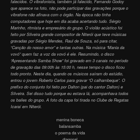
falecidos. O vibrafonista, também já falecido, Fernando Godoy
que aparece na foto, não pode participar das gravações porque o
vibrafone não afinava com o órgão. Na época não tinha
computadores que hoje em dia acaba acertando tudo. Sérgio
Marinho, ritmista e empresário do grupo. O violão acústico foi
feito por Silveira grande compositor de Niterói que teve músicas
gravadas por Sérgio Mendes, Raul de Souza, só para citar,
“Canção do nosso amor” e tantas outras. Na música “Mania da
vovó” quem faz a voz da vovó é ele. Resumindo, o disco
“Apresentando Samba Show” foi gravado em 3 canais no período
de gravação das 09:00h às 15:00 h, nesse tempo o disco ficou
todo pronto. Neste dia, quando os músicos saíram do estúdio,
entrou o jovem Roberto Carlos para gravar “O calhambeque”. O
prefixo do conjunto foi feito por Dalton (pai do cantor Dalton) e
Silveira. Sei disso tudo porque eu estava lá, acompanhava todos
os bailes do grupo. A foto da capa foi tirada no Clube de Regatas
Icaraí em Niterói.
menina boneca
balansamba
o poema da vida
diagonal