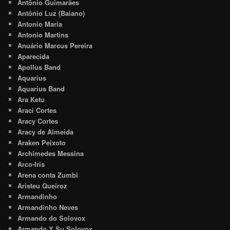
Antônio Guimarães
Antônio Luz (Baiano)
Antonio Maria
Antonio Martins
Anuário Marcus Pereira
Aparecida
Apollus Band
Aquarius
Aquarius Band
Ara Ketu
Araci Cortes
Aracy Cortes
Aracy de Almeida
Araken Peixoto
Archimedes Messina
Arco-Iris
Arena conta Zumbi
Aristeu Queiroz
Armandinho
Armandinho Neves
Armando do Solovox
Armando Y Su Solovox