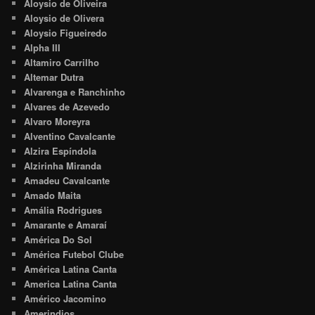
Aloysio de Oliveira
Aloysio de Olivera
Aloysio Figueiredo
Alpha III
Altamiro Carrilho
Altemar Dutra
Alvarenga e Ranchinho
Alvares de Azevedo
Alvaro Moreyra
Alventino Cavalcante
Alzira Espíndola
Alzirinha Miranda
Amadeu Cavalcante
Amado Maita
Amália Rodrigues
Amarante e Amaraí
América Do Sol
América Futebol Clube
América Latina Canta
America Latina Canta
Américo Jacomino
Amerindios