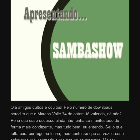
Olá amigos cultos e ocultos! Pelo número de downloads,
acredito que o Marcos Valle 74 de ontem tá valendo, né não?
Pena que esse sucesso ainda não tenha se manifestado de
forma mais condizente, mas tudo bem, eu entendo. Sei o que
falta para por fogo na lenha, mas confesso que as vezes esse
calor todo me incomoda e me traz muita preguiça. Melhor