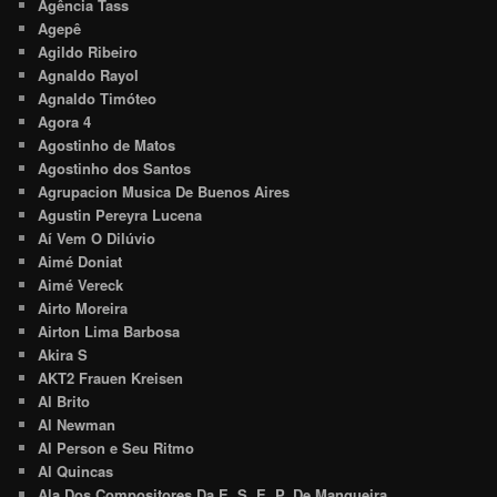
Agência Tass
Agepê
Agildo Ribeiro
Agnaldo Rayol
Agnaldo Timóteo
Agora 4
Agostinho de Matos
Agostinho dos Santos
Agrupacion Musica De Buenos Aires
Agustin Pereyra Lucena
Aí Vem O Dilúvio
Aimé Doniat
Aimé Vereck
Airto Moreira
Airton Lima Barbosa
Akira S
AKT2 Frauen Kreisen
Al Brito
Al Newman
Al Person e Seu Ritmo
Al Quincas
Ala Dos Compositores Da E. S. E. P. De Mangueira