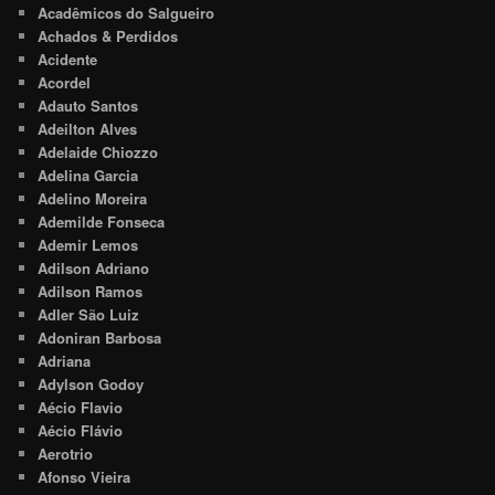
Acadêmicos do Salgueiro
Achados & Perdidos
Acidente
Acordel
Adauto Santos
Adeilton Alves
Adelaide Chiozzo
Adelina Garcia
Adelino Moreira
Ademilde Fonseca
Ademir Lemos
Adilson Adriano
Adilson Ramos
Adler São Luiz
Adoniran Barbosa
Adriana
Adylson Godoy
Aécio Flavio
Aécio Flávio
Aerotrio
Afonso Vieira