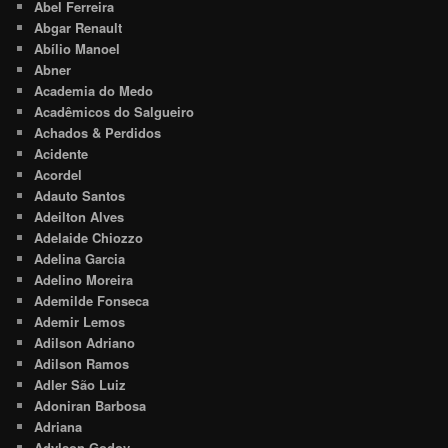
Abel Ferreira
Abgar Renault
Abílio Manoel
Abner
Academia do Medo
Acadêmicos do Salgueiro
Achados & Perdidos
Acidente
Acordel
Adauto Santos
Adeilton Alves
Adelaide Chiozzo
Adelina Garcia
Adelino Moreira
Ademilde Fonseca
Ademir Lemos
Adilson Adriano
Adilson Ramos
Adler São Luiz
Adoniran Barbosa
Adriana
Adylson Godoy