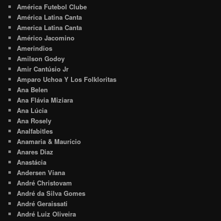
América Futebol Clube
América Latina Canta
America Latina Canta
Américo Jacomino
Amerindios
Amilson Godoy
Amir Cantúsio Jr
Amparo Uchoa Y Los Folkloritas
Ana Belen
Ana Flávia Miziara
Ana Lúcia
Ana Rosely
Analfabitles
Anamaria & Maurício
Anares Diaz
Anastácia
Andersen Viana
André Christovam
André da Silva Gomes
André Geraissati
André Luiz Oliveira