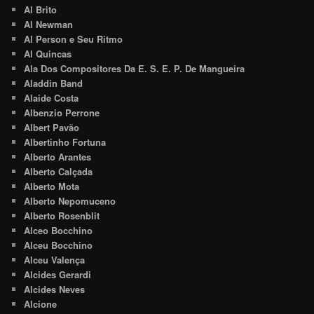
Al Brito
Al Newman
Al Person e Seu Ritmo
Al Quincas
Ala Dos Compositores Da E. S. E. P. De Mangueira
Aladdin Band
Alaide Costa
Albenzio Perrone
Albert Pavão
Albertinho Fortuna
Alberto Arantes
Alberto Calçada
Alberto Mota
Alberto Nepomuceno
Alberto Rosenblit
Alceo Bocchino
Alceu Bocchino
Alceu Valença
Alcides Gerardi
Alcides Neves
Alcione