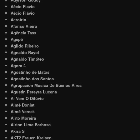
Aécio Flavio
Aécio Flávio
Aerotrio
Afonso Vieira
Agência Tass
Agepê
Agildo Ribeiro
Agnaldo Rayol
Agnaldo Timóteo
Agora 4
Agostinho de Matos
Agostinho dos Santos
Agrupacion Musica De Buenos Aires
Agustin Pereyra Lucena
Aí Vem O Dilúvio
Aimé Doniat
Aimé Vereck
Airto Moreira
Airton Lima Barbosa
Akira S
AKT2 Frauen Kreisen