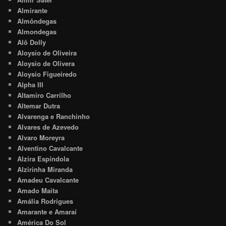
Almirante
Almôndegas
Almondegas
Alô Dolly
Aloysio de Oliveira
Aloysio de Olivera
Aloysio Figueiredo
Alpha III
Altamiro Carrilho
Altemar Dutra
Alvarenga e Ranchinho
Alvares de Azevedo
Alvaro Moreyra
Alventino Cavalcante
Alzira Espíndola
Alzirinha Miranda
Amadeu Cavalcante
Amado Maita
Amália Rodrigues
Amarante e Amaraí
América Do Sol