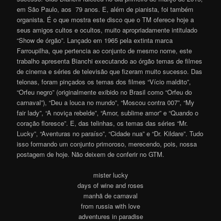
em São Paulo, aos 79 anos. E, além de pianista, foi também
organista. É o que mostra este disco que o TM oferece hoje a
seus amigos cultos e ocultos, muito apropriadamente intitulado
“Show de órgão”. Lançado em 1965 pela extinta marca
Farroupilha, que pertencia ao conjunto de mesmo nome, este
trabalho apresenta Bianchi executando ao órgão temas de filmes
de cinema e séries de televisão que fizeram muito sucesso. Das
telonas, foram pinçados os temas dos filmes “Vício maldito”,
“Orfeu negro” (originalmente exibido no Brasil como “Orfeu do
carnaval”), “Deu a louca no mundo”, “Moscou contra 007”, “My
fair lady”, “A noviça rebelde”, “Amor, sublime amor” e “Quando o
coração floresce”. E, das telinhas, os temas das séries “Mr.
Lucky”, “Aventuras no paraíso”, “Cidade nua” e “Dr. Kildare”. Tudo
isso formando um conjunto primoroso, merecendo, pois, nossa
postagem de hoje. Não deixem de conferir no GTM.
mister lucky
days of wine and roses
manhã de carnaval
from russia with love
adventures in paradise