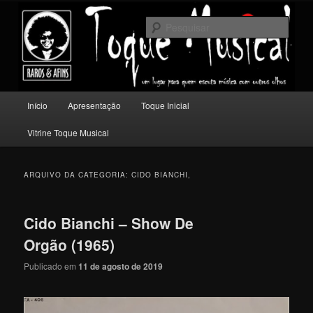
Pular
Pular
Um lugar para quem escuta música com outros olhos.
para
para
Pesqu
o
o
conteúdo
conteúdo
Toque Musical
principal
secundário
Menu
Início
Apresentação
Toque Inicial
principal
Vitrine Toque Musical
ARQUIVO DA CATEGORIA:
CIDO BIANCHI,
Cido Bianchi – Show De
Orgão (1965)
Publicado em
11 de agosto de 2019