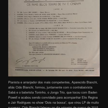
Pianista e arranjador dos mais competentes, Aparecido Bianchi,
aliás Cido Bianchi, formou, juntamente com o contrabaixista
Sabá e o baterista Toninho, o Jongo Trio, que tocou com Baden
Powell e acabou sendo convidado para acompanhar Elis Regina
e Jair Rodrigues no show “Dois na bossa”, que virou LP de muito
sucesso. Cido Bianchi faleceu no dia primeiro de março de 2015,