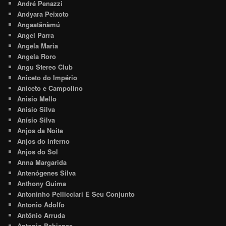
André Penazzi
Andyara Peixoto
Angaatãnàmú
Angel Parra
Angela Maria
Angela Roro
Angu Stereo Club
Aniceto do Império
Aniceto e Campolino
Anisio Mello
Anisio Silva
Anísio Silva
Anjos da Noite
Anjos do Inferno
Anjos do Sol
Anna Margarida
Antenógenes Silva
Anthony Guima
Antoninho Pellicciari E Seu Conjunto
Antonio Adolfo
Antônio Arruda
Antonio Bahiense