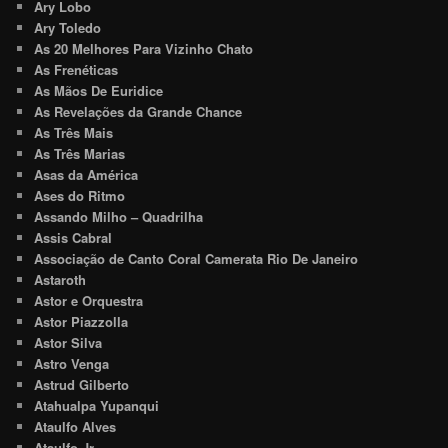
Ary Lobo
Ary Toledo
As 20 Melhores Para Vizinho Chato
As Frenéticas
As Mãos De Euridice
As Revelações da Grande Chance
As Três Mais
As Três Marias
Asas da América
Ases do Ritmo
Assando Milho – Quadrilha
Assis Cabral
Associação de Canto Coral Camerata Rio De Janeiro
Astaroth
Astor e Orquestra
Astor Piazzolla
Astor Silva
Astro Venga
Astrud Gilberto
Atahualpa Yupanqui
Ataulfo Alves
Ataulfo Jr.