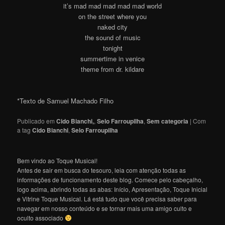
it’s mad mad mad mad mad world
on the street where you
naked city
the sound of music
tonight
summertime in venice
theme from dr. kildare
*Texto de Samuel Machado Filho
Publicado em
Cido Bianchi,
,
Selo Farroupilha
,
Sem categoria
|
Com
a tag
Cido Bianchi
,
Selo Farroupilha
Bem vindo ao Toque Musical!
Antes de sair em busca do tesouro, leia com atenção todas as
informações de funcionamento deste blog. Comece pelo cabeçalho,
logo acima, abrindo todas as abas: Início, Apresentação, Toque Inicial
e Vitrine Toque Musical. Lá está tudo que você precisa saber para
navegar em nosso conteúdo e se tornar mais uma amigo culto e
oculto associado