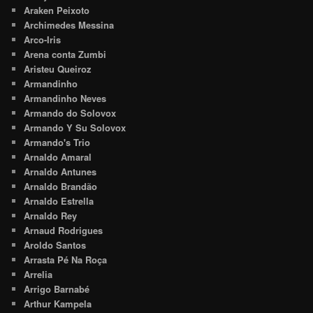
Araken Peixoto
Archimedes Messina
Arco-Iris
Arena conta Zumbi
Aristeu Queiroz
Armandinho
Armandinho Neves
Armando do Solovox
Armando Y Su Solovox
Armando's Trio
Arnaldo Amaral
Arnaldo Antunes
Arnaldo Brandão
Arnaldo Estrella
Arnaldo Rey
Arnaud Rodrigues
Aroldo Santos
Arrasta Pé Na Roça
Arrelia
Arrigo Barnabé
Arthur Kampela