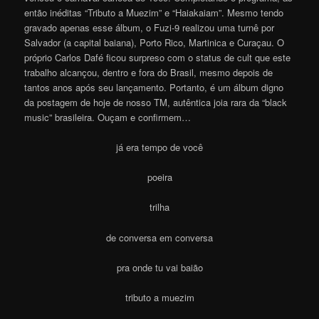
então inéditas “Tributo a Muezim” e “Haiakaiam”. Mesmo tendo
gravado apenas esse álbum, o Fuzi-9 realizou uma turnê por
Salvador (a capital baiana), Porto Rico, Martinica e Curaçau. O
próprio Carlos Dafé ficou surpreso com o status de cult que este
trabalho alcançou, dentro e fora do Brasil, mesmo depois de
tantos anos após seu lançamento. Portanto, é um álbum digno
da postagem de hoje de nosso TM, autêntica joia rara da “black
music” brasileira. Ouçam e confirmem…
já era tempo de você
poeira
trilha
de conversa em conversa
pra onde tu vai baião
tributo a muezim