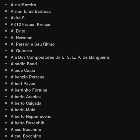
Airto Moreira
Airton Lima Barbosa
Akira S
AKT2 Frauen Kreisen
Al Brito
Al Newman
Al Person e Seu Ritmo
Al Quincas
Ala Dos Compositores Da E. S. E. P. De Mangueira
Aladdin Band
Alaide Costa
Albenzio Perrone
Albert Pavão
Albertinho Fortuna
Alberto Arantes
Alberto Calçada
Alberto Mota
Alberto Nepomuceno
Alberto Rosenblit
Alceo Bocchino
Alceu Bocchino