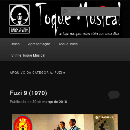
Pular
Pular
Um lugar para quem escuta música com outros olhos.
para
para
Pesqu
o
o
conteúdo
conteúdo
Toque Musical
principal
secundário
Menu
Início
Apresentação
Toque Inicial
principal
Vitrine Toque Musical
ARQUIVO DA CATEGORIA:
FUZI 9
Fuzi 9 (1970)
Publicado em
30 de março de 2018