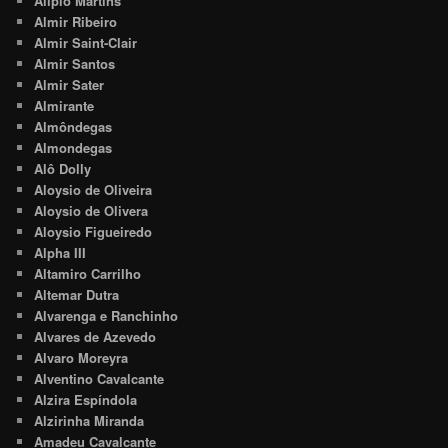
Alipio Martins
Almir Ribeiro
Almir Saint-Clair
Almir Santos
Almir Sater
Almirante
Almôndegas
Almondegas
Alô Dolly
Aloysio de Oliveira
Aloysio de Olivera
Aloysio Figueiredo
Alpha III
Altamiro Carrilho
Altemar Dutra
Alvarenga e Ranchinho
Alvares de Azevedo
Alvaro Moreyra
Alventino Cavalcante
Alzira Espíndola
Alzirinha Miranda
Amadeu Cavalcante