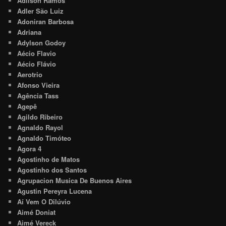
Adilson Ramos
Adler São Luiz
Adoniran Barbosa
Adriana
Adylson Godoy
Aécio Flavio
Aécio Flávio
Aerotrio
Afonso Vieira
Agência Tass
Agepê
Agildo Ribeiro
Agnaldo Rayol
Agnaldo Timóteo
Agora 4
Agostinho de Matos
Agostinho dos Santos
Agrupacion Musica De Buenos Aires
Agustin Pereyra Lucena
Aí Vem O Dilúvio
Aimé Doniat
Aimé Vereck