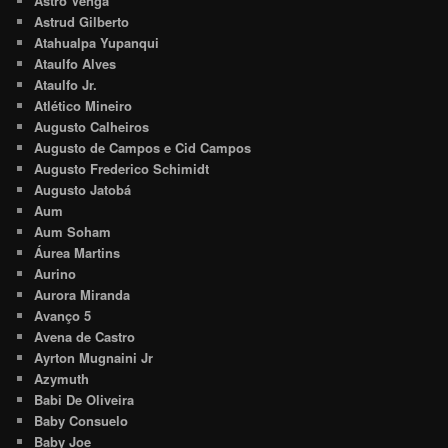
Astro Venga
Astrud Gilberto
Atahualpa Yupanqui
Ataulfo Alves
Ataulfo Jr.
Atlético Mineiro
Augusto Calheiros
Augusto de Campos e Cid Campos
Augusto Frederico Schimidt
Augusto Jatobá
Aum
Aum Soham
Áurea Martins
Aurino
Aurora Miranda
Avanço 5
Avena de Castro
Ayrton Mugnaini Jr
Azymuth
Babi De Oliveira
Baby Consuelo
Baby Joe