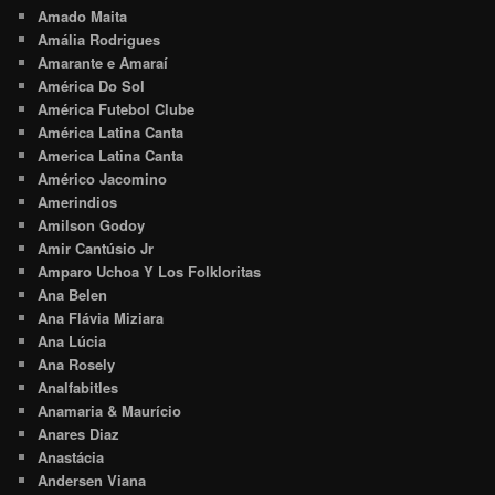
Amado Maita
Amália Rodrigues
Amarante e Amaraí
América Do Sol
América Futebol Clube
América Latina Canta
America Latina Canta
Américo Jacomino
Amerindios
Amilson Godoy
Amir Cantúsio Jr
Amparo Uchoa Y Los Folkloritas
Ana Belen
Ana Flávia Miziara
Ana Lúcia
Ana Rosely
Analfabitles
Anamaria & Maurício
Anares Diaz
Anastácia
Andersen Viana