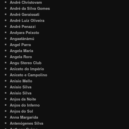
André Christovam
André da Silva Gomes
André Geraissati
André Luiz Oliveira
André Penazzi
Andyara Peixoto
Angaatãnàmú
Angel Parra
Angela Maria
Angela Roro
Angu Stereo Club
Aniceto do Império
Aniceto e Campolino
Anisio Mello
Anisio Silva
Anísio Silva
Anjos da Noite
Anjos do Inferno
Anjos do Sol
Anna Margarida
Antenógenes Silva