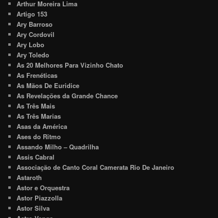
Arthur Moreira Lima
Artigo 153
Ary Barroso
Ary Cordovil
Ary Lobo
Ary Toledo
As 20 Melhores Para Vizinho Chato
As Frenéticas
As Mãos De Euridice
As Revelações da Grande Chance
As Três Mais
As Três Marias
Asas da América
Ases do Ritmo
Assando Milho – Quadrilha
Assis Cabral
Associação de Canto Coral Camerata Rio De Janeiro
Astaroth
Astor e Orquestra
Astor Piazzolla
Astor Silva