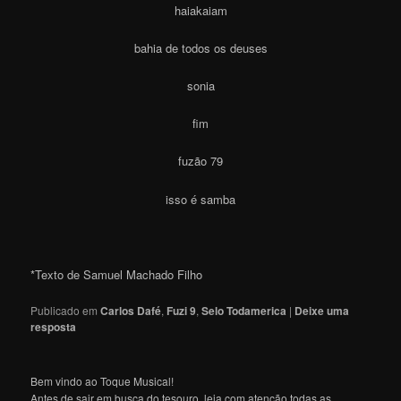
haiakaiam
bahia de todos os deuses
sonia
fim
fuzão 79
isso é samba
*Texto de Samuel Machado Filho
Publicado em
Carlos Dafé
,
Fuzi 9
,
Selo Todamerica
|
Deixe uma
resposta
Bem vindo ao Toque Musical!
Antes de sair em busca do tesouro, leia com atenção todas as