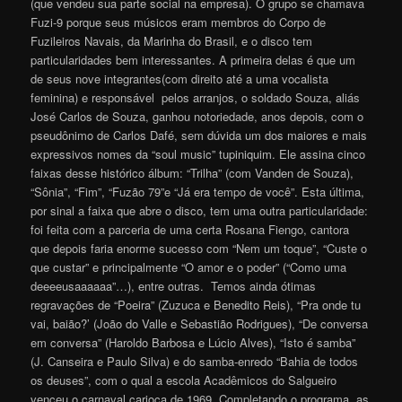
(que vendeu sua parte social na empresa). O grupo se chamava
Fuzi-9 porque seus músicos eram membros do Corpo de
Fuzileiros Navais, da Marinha do Brasil, e o disco tem
particularidades bem interessantes. A primeira delas é que um
de seus nove integrantes(com direito até a uma vocalista
feminina) e responsável pelos arranjos, o soldado Souza, aliás
José Carlos de Souza, ganhou notoriedade, anos depois, com o
pseudônimo de Carlos Dafé, sem dúvida um dos maiores e mais
expressivos nomes da “soul music” tupiniquim. Ele assina cinco
faixas desse histórico álbum: “Trilha” (com Vanden de Souza),
“Sônia”, “Fim”, “Fuzão 79”e “Já era tempo de você”. Esta última,
por sinal a faixa que abre o disco, tem uma outra particularidade:
foi feita com a parceria de uma certa Rosana Fiengo, cantora
que depois faria enorme sucesso com “Nem um toque”, “Custe o
que custar” e principalmente “O amor e o poder” (“Como uma
deeeeusaaaaaa”…), entre outras. Temos ainda ótimas
regravações de “Poeira” (Zuzuca e Benedito Reis), “Pra onde tu
vai, baião?’ (João do Valle e Sebastião Rodrigues), “De conversa
em conversa” (Haroldo Barbosa e Lúcio Alves), “Isto é samba”
(J. Canseira e Paulo Silva) e do samba-enredo “Bahia de todos
os deuses”, com o qual a escola Acadêmicos do Salgueiro
venceu o carnaval carioca de 1969. Completando o programa, as