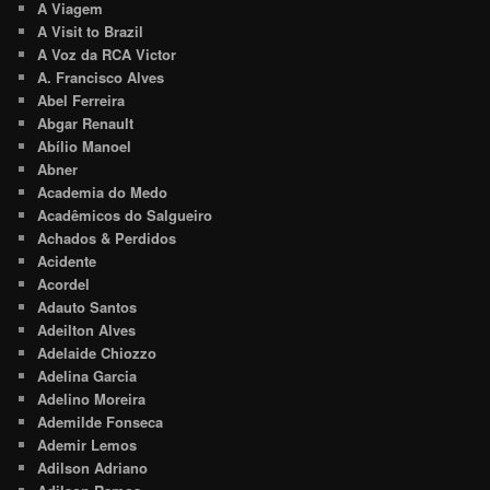
A Viagem
A Visit to Brazil
A Voz da RCA Victor
A. Francisco Alves
Abel Ferreira
Abgar Renault
Abílio Manoel
Abner
Academia do Medo
Acadêmicos do Salgueiro
Achados & Perdidos
Acidente
Acordel
Adauto Santos
Adeilton Alves
Adelaide Chiozzo
Adelina Garcia
Adelino Moreira
Ademilde Fonseca
Ademir Lemos
Adilson Adriano