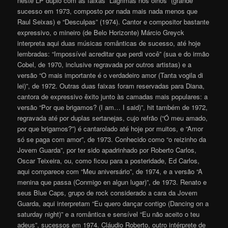
neste LP duplo com as faixas “Lágrimas nos olhos” (grande
sucesso em 1973, composto por nada mais nada menos que
Raul Seixas) e “Desculpas” (1974). Cantor e compositor bastante
expressivo, o mineiro (de Belo Horizonte) Márcio Greyck
interpreta aqui duas músicas românticas de sucesso, até hoje
lembradas: “Impossível acreditar que perdi você” (sua e do irmão
Cobel, de 1970, inclusive regravada por outros artistas) e a
versão “O mais importante é o verdadeiro amor (Tanta vogila di
lei)”, de 1972. Outras duas faixas foram reservadas para Diana,
cantora de expressivo êxito junto às camadas mais populares: a
versão “Por que brigamos? (I am… I said)”, hit também de 1972,
regravada até por duplas sertanejas, cujo refrão (“Ó meu amado,
por que brigamos?”) é cantarolado até hoje por muitos, e “Amor
só se paga com amor”, de 1973. Conhecido como “o reizinho da
Jovem Guarda”, por ter sido apadrinhado por Roberto Carlos,
Oscar Teixeira, ou, como ficou para a posteridade, Ed Carlos,
aqui comparece com “Meu aniversário”, de 1974, e a versão “A
menina que passa (Conmigo en algun lugar)”, de 1973. Renato e
seus Blue Caps, grupo de rock considerado a cara da Jovem
Guarda, aqui interpretam “Eu quero dançar contigo (Dancing on a
saturday night)” e a romântica e sensível “Eu não aceito o teu
adeus”, sucessos em 1974. Cláudio Roberto, outro intérprete de