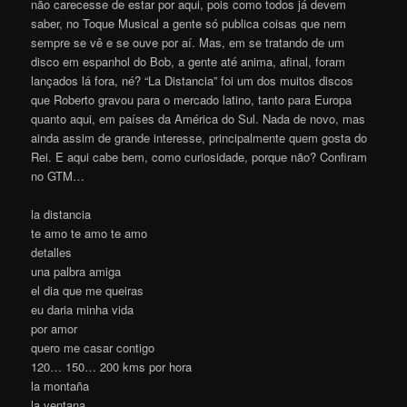
não carecesse de estar por aqui, pois como todos já devem
saber, no Toque Musical a gente só publica coisas que nem
sempre se vê e se ouve por aí. Mas, em se tratando de um
disco em espanhol do Bob, a gente até anima, afinal, foram
lançados lá fora, né? “La Distancia” foi um dos muitos discos
que Roberto gravou para o mercado latino, tanto para Europa
quanto aqui, em países da América do Sul. Nada de novo, mas
ainda assim de grande interesse, principalmente quem gosta do
Rei. E aqui cabe bem, como curiosidade, porque não? Confiram
no GTM…
la distancia
te amo te amo te amo
detalles
una palbra amiga
el dia que me queiras
eu daria minha vida
por amor
quero me casar contigo
120… 150… 200 kms por hora
la montaña
la ventana