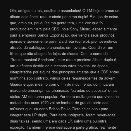
Olá, amigos cultos, ocultos e associados! O TM hoje oferece um
álbum-coletânea raro, e ainda por cima duplo! É o tipo de coisa
que, creio eu, pouquíssima gente tem, uma vez que foi
produzido em 1975 pela CBS, hoje Sony Music, especialmente
para a empresa Sands Exportação, que vendia seus produtos
apenas e tão-somente por mala direta (correio), promovendo-os
através de catálogos e anúncios em revistas. Quer dizer, um
título que não chegou às lojas de discos. Com o nome de
“Transa musical Sandsom”, este raro e precioso álbum duplo é
um autêntico desfile de sucessos ditos “jovens” da época,
interpretados por alguns dos principais artistas que a CBS então
mantinha sob contrato, vários deles remanescentes da Jovem
Guarda e que, mesmo com o fim do movimento, continuaram
marcando presença nas chamadas “paradas de sucesso” e nas
rádios AM de cunho popular. Por certo muita gente que viveu na
metade dos anos 1970 vai se lembrar de grande parte das
músicas que um certo Edson Paulo Cleto selecionou para
integrar este LP duplo. Para cada intérprete, foram reservadas
duas faixas, sendo uma em cada LP, salvo uma ou outra
exceção. Tam
bém merece destaque a parte gráfica, realmente