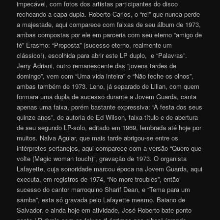
impecável, com fotos dos artistas participantes do disco
recheando a capa dupla. Roberto Carlos, o “rei” que nunca perde
a majestade, aqui comparece com faixas de seu álbum de 1973,
ambas compostas por ele em parceria com seu eterno “amigo de
fé” Erasmo: “Proposta” (sucesso eterno, realmente um
clássico!), escolhida para abrir este LP duplo, e “Palavras”.
Jerry Adriani, outro remanescente das “jovens tardes de
domingo”, vem com “Uma vida inteira” e “Não feche os olhos”,
ambas também de 1973. Leno, já separado de Lilian, com quem
formara uma dupla de sucesso durante a Jovem Guarda, canta
apenas uma faixa, porém bastante expressiva: “A festa dos seus
quinze anos”, de autoria de Ed Wilson, faixa-título e de abertura
de seu segundo LP-solo, editado em 1969, lembrada até hoje por
muitos. Nalva Aguiar, que mais tarde abrigou-se entre os
intérpretes sertanejos, aqui comparece com a versão “Quero que
volte (Magic woman touch)”, gravação de 1973. O organista
Lafayette, cuja sonoridade marcou época na Jovem Guarda, aqui
executa, em registros de 1974, “No more troubles”, então
sucesso do cantor marroquino Sharif Dean, e “Tema para um
samba”, esta só gravada pelo Lafayette mesmo. Baiano de
Salvador, e ainda hoje em atividade, José Roberto bate ponto