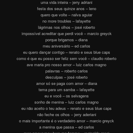
uma vida inteira – jerry adriani
festa dos seus quinze anos – leno
quero que volte – nalva aguiar
no more troubles – lafayette
lágrimas nos olhos – josé roberto
impossível acreditar que perdi você – marcio greyck
porque brigamos – diana
meu aniversário – ed carlos
eu quero dançar contigo – renato e seus blue caps
como é que eu posso ser feliz sem você – claudio roberto
ave maria pro nosso amor – luiz carlos magno
palavras – roberto carlos
desculpas – josé roberto
amor só se paga com amor – diana
tema para um samba – lafayette
eu e você – os selvagens
sonho de menina – luiz carlos magno
eu não aceito o teu adeus – renato e seus blue caps
não feche os olhos – jerry aderiani
o mais importante é o verdadeiro amor – marcio greyck
a menina que passa – ed carlos