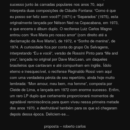
sucesso junto às camadas populares nos anos 70, aqui
interpreta duas composições de Cláudio Fontana: “Como é que
eu posso ser feliz sem você?” (1971) e “Separados” (1975), esta
originalmente lançada por Nélson Ned na Copacabana, em 1973,
e que encerra o álbum duplo. O recifense Luiz Carlos Magno
entrou com “Ave Maria pro nosso amor” (com direito até a
declamação da Ave Maria!), de 1972, e “Sonho de menina”, de
1974. A curiosidade fica por conta do grupo Os Selvagens,
interpretando “Eu e você”, versão de Rossini Pinto para “Me and
you”, lançada no original por Dave MacLean, um daqueles
brasileiros que cantavam e até compunham em inglês. Ídolo
eterno e inesquecível, o recifense Reginaldo Rossi vem aqui
com uma verdadeira pérola de seu repertório, ainda hoje muito
lembrada: “Mon amour, meu bem, ma femme”, composta por
Cleide de Lima, e lançada em 1972 com enorme sucesso. Enfim,
um raro LP duplo que certamente proporcionará momentos de
agradável reminiscência para quem viveu nessa primeira metade
dos anos 1970, e desfrutável também para os que só chegaram
depois dessa época. Deliciem-se…
proposta – roberto carlos