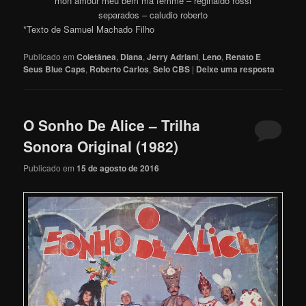
mon amour meu bem ma femme – reginaldo rossi
separados – caludio roberto
*Texto de Samuel Machado Filho
Publicado em
Coletânea
,
Diana
,
Jerry Adriani
,
Leno
,
Renato E
Seus Blue Caps
,
Roberto Carlos
,
Selo CBS
|
Deixe uma resposta
O Sonho De Alice – Trilha
Sonora Original (1982)
Publicado em
15 de agosto de 2016