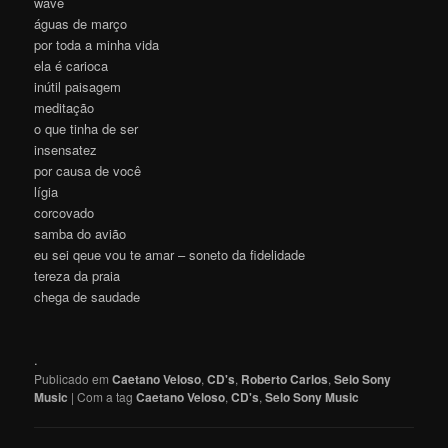
wave
águas de março
por toda a minha vida
ela é carioca
inútil paisagem
meditação
o que tinha de ser
insensatez
por causa de você
lígia
corcovado
samba do avião
eu sei qeue vou te amar – soneto da fidelidade
tereza da praia
chega de saudade
.
Publicado em
Caetano Veloso
,
CD's
,
Roberto Carlos
,
Selo Sony
Music
|
Com a tag
Caetano Veloso
,
CD's
,
Selo Sony Music