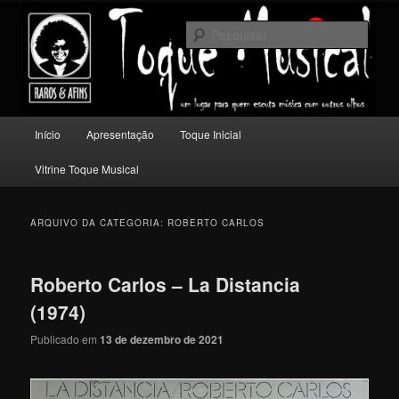
Pular
Pular
Um lugar para quem escuta música com outros olhos.
para
para
Pesqu
o
o
conteúdo
conteúdo
Toque Musical
principal
secundário
Menu
Início
Apresentação
Toque Inicial
principal
Vitrine Toque Musical
ARQUIVO DA CATEGORIA:
ROBERTO CARLOS
Roberto Carlos – La Distancia
(1974)
Publicado em
13 de dezembro de 2021