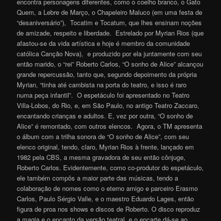
encontra personagens diferentes, como o coelho branco, o Gato
Quem, a Lebre de Março, o Chapeleiro Maluco (em uma festa de
“desaniversário”), Tocatim e Tocatum, que lhes ensinam noções
de amizade, respeito e liberdade. Estrelado por Myrian Rios (que
afastou-se da vida artística e hoje é membro da comunidade
católica Canção Nova), e produzido por ela juntamente com seu
então marido, o “rei” Roberto Carlos, “O sonho de Alice” alcançou
grande repercussão, tanto que, segundo depoimento da própria
Myrian, “tinha até cambista na porta do teatro, e isso é raro
numa peça infantil”. O espetáculo foi apresentado no Teatro
Villa-Lobos, do Rio, e, em São Paulo, no antigo Teatro Zaccaro,
encantando crianças e adultos. E, vez por outra, “O sonho de
Alice” é remontado, com outros elencos. Agora, o TM apresenta
o álbum com a trilha sonora de “O sonho de Alice”, com seu
elenco original, tendo, claro, Myrian Rios à frente, lançado em
1982 pela CBS, a mesma gravadora de seu então cônjuge,
Roberto Carlos. Evidentemente, como co-produtor do espetáculo,
ele também compôs a maior parte das músicas, tendo a
colaboração de nomes como o eterno amigo e parceiro Erasmo
Carlos, Paulo Sérgio Valle, e o maestro Eduardo Lages, então
figura de proa nos shows e discos de Roberto. O disco reproduz
a magia e o encanto da versão teatral, e o encarte dá-se ao