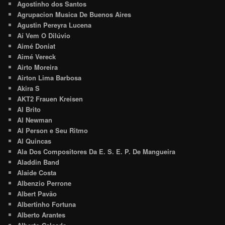
Agostinho dos Santos
Agrupacion Musica De Buenos Aires
Agustin Pereyra Lucena
Aí Vem O Dilúvio
Aimé Doniat
Aimé Vereck
Airto Moreira
Airton Lima Barbosa
Akira S
AKT2 Frauen Kreisen
Al Brito
Al Newman
Al Person e Seu Ritmo
Al Quincas
Ala Dos Compositores Da E. S. E. P. De Mangueira
Aladdin Band
Alaide Costa
Albenzio Perrone
Albert Pavão
Albertinho Fortuna
Alberto Arantes