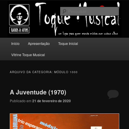
Pular
Pular
Um lugar para quem escuta música com outros olhos.
para
para
Pesqu
o
o
conteúdo
conteúdo
Toque Musical
principal
secundário
Menu
Início
Apresentação
Toque Inicial
principal
Vitrine Toque Musical
ARQUIVO DA CATEGORIA:
MÓDULO 1000
A Juventude (1970)
Publicado em
21 de fevereiro de 2020