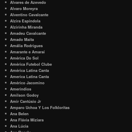
Alvares de Azevedo
Alvaro Moreyra
Alventino Cavalcante
Alzira Espíndola
Alzirinha Miranda
Amadeu Cavalcante
Amado Maita
Amália Rodrigues
Amarante e Amaraí
América Do Sol
América Futebol Clube
América Latina Canta
America Latina Canta
Américo Jacomino
Amerindios
Amilson Godoy
Amir Cantúsio Jr
Amparo Uchoa Y Los Folkloritas
Ana Belen
Ana Flávia Miziara
Ana Lúcia