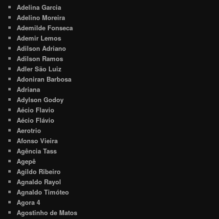
Adelina Garcia
Adelino Moreira
Ademilde Fonseca
Ademir Lemos
Adilson Adriano
Adilson Ramos
Adler São Luiz
Adoniran Barbosa
Adriana
Adylson Godoy
Aécio Flavio
Aécio Flávio
Aerotrio
Afonso Vieira
Agência Tass
Agepê
Agildo Ribeiro
Agnaldo Rayol
Agnaldo Timóteo
Agora 4
Agostinho de Matos