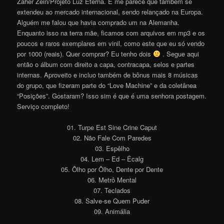
Zaher Zein/Projeto Luz Eterna. E me parece que também se
extendeu ao mercado internacional, sendo relançado na Europa.
Alguém me falou que havia comprado um na Alemanha.
Enquanto isso na terra mãe, ficamos com arquivos em mp3 e os
poucos e raros exemplares em vinil, como este que eu só vendo
por 1000 (reais). Quer comprar? Eu tenho dois
. Segue aqui
então o álbum com direito a capa, contracapa, selos e partes
internas. Aproveito e incluo também de bônus mais 8 músicas
do grupo, que fizeram parte do “Love Machine” e da coletânea
“Posições”. Gostaram? Isso sim é que é uma senhora postagem.
Serviço completo!
01. Turpe Est Sine Crine Caput
02. Não Fale Com Paredes
03. Espêlho
04. Lem – Ed – Êcalg
05. Ôlho por Ôlho, Dente por Dente
06. Metrô Mental
07. Teclados
08. Salve-se Quem Puder
09. Animália