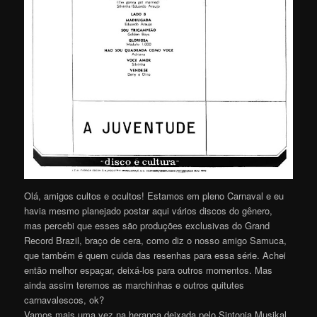
Olá, amigos cultos e ocultos! Estamos em pleno Carnaval e eu
havia mesmo planejado postar aqui vários discos do gênero,
mas percebi que esses são produções exclusivas do Grand
Record Brazil, braço de cera, como diz o nosso amigo Samuca,
que também é quem cuida das resenhas para essa série. Achei
então melhor espaçar, deixá-los para outros momentos. Mas
ainda assim teremos as marchinhas e outros quitutes
carnavalescos, ok?
Vamos mais uma vez na herança deixada pelo Sintonia Musikal,