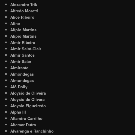
Alexandre Trik
Alfredo Moretti
Alice Ribeiro
Aline
Alípio Martins
Alipio Martins
Almir Ribeiro
Almir Saint-Clair
Almir Santos
Almir Sater
Almirante
Almôndegas
Almondegas
Alô Dolly
Aloysio de Oliveira
Aloysio de Olivera
Aloysio Figueiredo
Alpha III
Altamiro Carrilho
Altemar Dutra
Alvarenga e Ranchinho