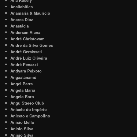
Ana Rosely
Analfabitles
Anamaria & Maurício
Anares Diaz
Anastácia
Andersen Viana
André Christovam
André da Silva Gomes
André Geraissati
André Luiz Oliveira
André Penazzi
Andyara Peixoto
Angaatãnàmú
Angel Parra
Angela Maria
Angela Roro
Angu Stereo Club
Aniceto do Império
Aniceto e Campolino
Anisio Mello
Anisio Silva
Anísio Silva