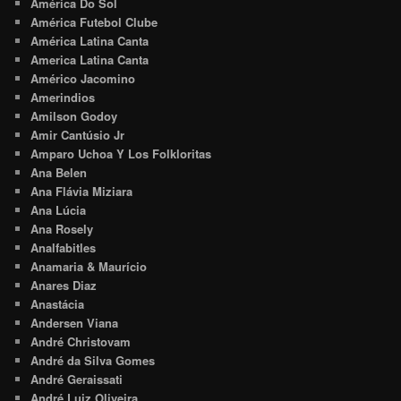
América Do Sol
América Futebol Clube
América Latina Canta
America Latina Canta
Américo Jacomino
Amerindios
Amilson Godoy
Amir Cantúsio Jr
Amparo Uchoa Y Los Folkloritas
Ana Belen
Ana Flávia Miziara
Ana Lúcia
Ana Rosely
Analfabitles
Anamaria & Maurício
Anares Diaz
Anastácia
Andersen Viana
André Christovam
André da Silva Gomes
André Geraissati
André Luiz Oliveira