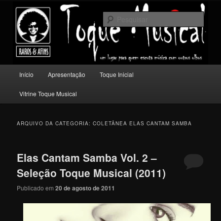
Pular
Pular
Um lugar para quem escuta música com outros olhos.
para
para
Pesqu
o
o
conteúdo
conteúdo
Toque Musical
principal
secundário
Menu
Início
Apresentação
Toque Inicial
principal
Vitrine Toque Musical
ARQUIVO DA CATEGORIA:
COLETÂNEA ELAS CANTAM SAMBA
Elas Cantam Samba Vol. 2 –
Seleção Toque Musical (2011)
Publicado em
20 de agosto de 2011