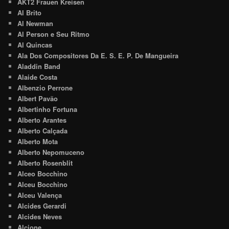
AKT2 Frauen Kreisen
Al Brito
Al Newman
Al Person e Seu Ritmo
Al Quincas
Ala Dos Compositores Da E. S. E. P. De Mangueira
Aladdin Band
Alaide Costa
Albenzio Perrone
Albert Pavão
Albertinho Fortuna
Alberto Arantes
Alberto Calçada
Alberto Mota
Alberto Nepomuceno
Alberto Rosenblit
Alceo Bocchino
Alceu Bocchino
Alceu Valença
Alcides Gerardi
Alcides Neves
Alcione