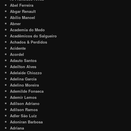
Abel Ferreira
Abgar Renault
Abílio Manoel
Abner
Academia do Medo
Acadêmicos do Salgueiro
Achados & Perdidos
Acidente
Acordel
Adauto Santos
Adeilton Alves
Adelaide Chiozzo
Adelina Garcia
Adelino Moreira
Ademilde Fonseca
Ademir Lemos
Adilson Adriano
Adilson Ramos
Adler São Luiz
Adoniran Barbosa
Adriana