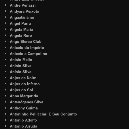
André Penazzi
Andyara Peixoto
Angaatãnàmú
Angel Parra
Angela Maria
Angela Roro
Angu Stereo Club
Aniceto do Império
Aniceto e Campolino
Anisio Mello
Anisio Silva
Anísio Silva
Anjos da Noite
Anjos do Inferno
Anjos do Sol
Anna Margarida
Antenógenes Silva
Anthony Guima
Antoninho Pellicciari E Seu Conjunto
Antonio Adolfo
Antônio Arruda