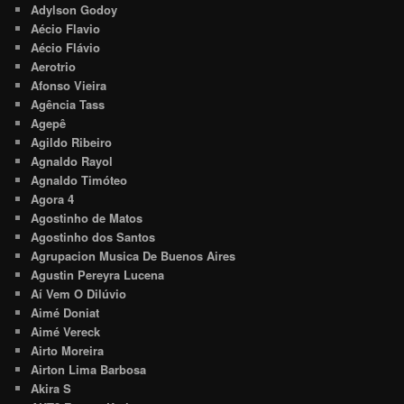
Adylson Godoy
Aécio Flavio
Aécio Flávio
Aerotrio
Afonso Vieira
Agência Tass
Agepê
Agildo Ribeiro
Agnaldo Rayol
Agnaldo Timóteo
Agora 4
Agostinho de Matos
Agostinho dos Santos
Agrupacion Musica De Buenos Aires
Agustin Pereyra Lucena
Aí Vem O Dilúvio
Aimé Doniat
Aimé Vereck
Airto Moreira
Airton Lima Barbosa
Akira S