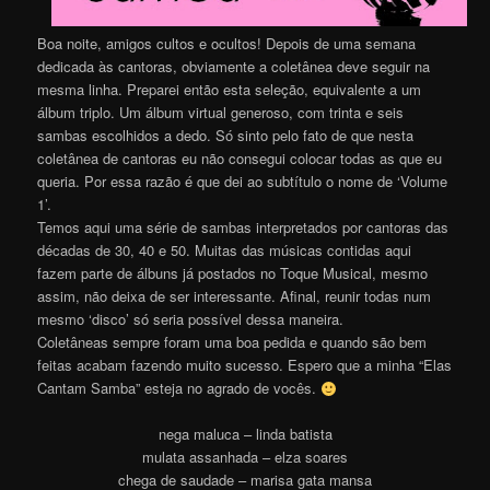
Boa noite, amigos cultos e ocultos! Depois de uma semana
dedicada às cantoras, obviamente a coletânea deve seguir na
mesma linha. Preparei então esta seleção, equivalente a um
álbum triplo. Um álbum virtual generoso, com trinta e seis
sambas escolhidos a dedo. Só sinto pelo fato de que nesta
coletânea de cantoras eu não consegui colocar todas as que eu
queria. Por essa razão é que dei ao subtítulo o nome de ‘Volume
1’.
Temos aqui uma série de sambas interpretados por cantoras das
décadas de 30, 40 e 50. Muitas das músicas contidas aqui
fazem parte de álbuns já postados no Toque Musical, mesmo
assim, não deixa de ser interessante. Afinal, reunir todas num
mesmo ‘disco’ só seria possível dessa maneira.
Coletâneas sempre foram uma boa pedida e quando são bem
feitas acabam fazendo muito sucesso. Espero que a minha “Elas
Cantam Samba” esteja no agrado de vocês.
nega maluca – linda batista
mulata assanhada – elza soares
chega de saudade – marisa gata mansa