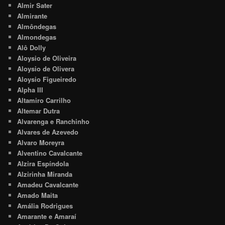
Almir Sater
Almirante
Almôndegas
Almondegas
Alô Dolly
Aloysio de Oliveira
Aloysio de Olivera
Aloysio Figueiredo
Alpha III
Altamiro Carrilho
Altemar Dutra
Alvarenga e Ranchinho
Alvares de Azevedo
Alvaro Moreyra
Alventino Cavalcante
Alzira Espíndola
Alzirinha Miranda
Amadeu Cavalcante
Amado Maita
Amália Rodrigues
Amarante e Amaraí