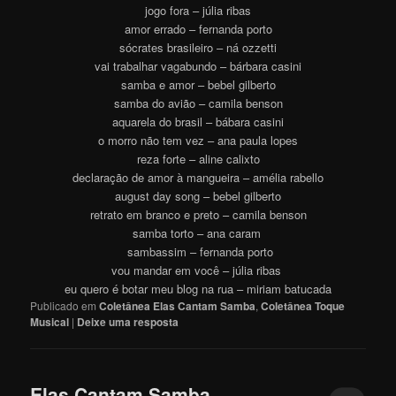
jogo fora – júlia ribas
amor errado – fernanda porto
sócrates brasileiro – ná ozzetti
vai trabalhar vagabundo – bárbara casini
samba e amor – bebel gilberto
samba do avião – camila benson
aquarela do brasil – bábara casini
o morro não tem vez – ana paula lopes
reza forte – aline calixto
declaração de amor à mangueira – amélia rabello
august day song – bebel gilberto
retrato em branco e preto – camila benson
samba torto – ana caram
sambassim – fernanda porto
vou mandar em você – júlia ribas
eu quero é botar meu blog na rua – miriam batucada
Publicado em
Coletânea Elas Cantam Samba
,
Coletânea Toque
Musical
|
Deixe uma resposta
Elas Cantam Samba –