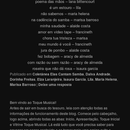
poema das mãos – lana bittencourt
é um estouro – lila
não sabemos – maria helena
na cadência do samba – marisa barroso
minha saudade – alaide costa
amor em video tape – francineth
chora tua tristeza – marisa
meu mundo é você – francineth
jura de pombo – alaide costa
fez bobagem – aracy de almeida
com razão ou sem razão – aracy de almeida
roseira que não dá rosa – isaura garcia
Publicado em
Coletânea Elas Cantam Samba
,
Dalva Andrade
,
Dorinha Freitas
,
Elza Laranjeira
,
Isaura Garcia
,
Lila
,
Maria Helena
,
Marisa Barroso
|
Deixe uma resposta
Bem vindo ao Toque Musical!
Antes de sair em busca do tesouro, leia com atenção todas as
informações de funcionamento deste blog. Comece pelo cabeçalho,
logo acima, abrindo todas as abas: Início, Apresentação, Toque Inicial
e Vitrine Toque Musical. Lá está tudo que você precisa saber para
navegar em nosso conteúdo e se tornar mais uma amigo culto e