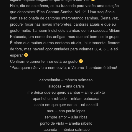
Hoje, dia de coletânea, estou trazendo para vocês uma seleção
que denominei “Elas Cantam Samba, Vol. 2”. Uma sequência
bem selecionada de cantoras interpretando sambas. Desta vez,
procurei focar nas novas intérpretes, cantoras atuais e que eu
gosto muito. Também inclui dois sambas com a saudosa Miriam
Batucada, um nome das antigas, mas que cai bem neste grupo.
É claro que muitas outras cantoras atuais, injustamente, ficaram
de fora, mas haverá oporutnidades para volumes 3, 4, 5… é só
esperar
Confiram e comentem se está ao gosto
*Para quem não viu e nem ouviu, o
Volume 1
também é ótimo!
cabrochinha – mônica salmaso
alagoas – ana caram
me deixa que eu quero sambar – aline calixto
apanhei um refriado – miriam batucada
canto em qualquer canto – ná ozzetti
meu – ana paula lopes
sempre amor – julia ribas
ponto de vista – amélia rabello
labareda – mônica salmaso