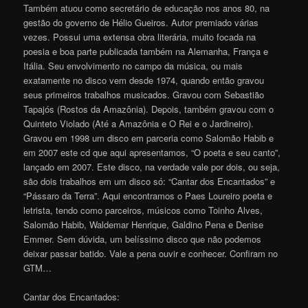
Também atuou como secretário de educação nos anos 80, na
gestão do governo de Hélio Gueiros. Autor premiado várias
vezes. Possui uma extensa obra literária, muito focada na
poesia e boa parte publicada também na Alemanha, França e
Itália. Seu envolvimento no campo da música, ou mais
exatamente no disco vem desde 1974, quando então gravou
seus primeiros trabalhos musicados. Gravou com Sebastião
Tapajós (Rostos da Amazônia). Depois, também gravou com o
Quinteto Violado (Até a Amazônia e O Rei e o Jardineiro).
Gravou em 1998 um disco em parceria como Salomão Habib e
em 2007 este cd que aqui apresentamos, “O poeta e seu canto”,
lançado em 2007. Este disco, na verdade vale por dois, ou seja,
são dois trabalhos em um disco só: “Cantar dos Encantados” e
“Pássaro da Terra”. Aqui encontramos o Paes Loureiro poeta e
letrista, tendo como parceiros, músicos como Toinho Alves,
Salomão Habib, Waldemar Henrique, Galdino Pena e Denise
Emmer. Sem dúvida, um belíssimo disco que não podemos
deixar passar batido. Vale a pena ouvir e conhecer. Confiram no
GTM…
Cantar dos Encantados: