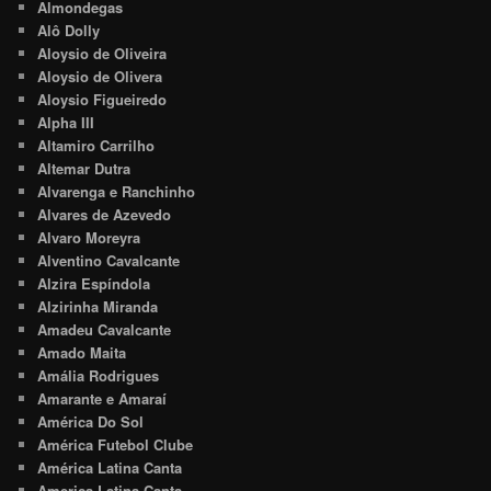
Almondegas
Alô Dolly
Aloysio de Oliveira
Aloysio de Olivera
Aloysio Figueiredo
Alpha III
Altamiro Carrilho
Altemar Dutra
Alvarenga e Ranchinho
Alvares de Azevedo
Alvaro Moreyra
Alventino Cavalcante
Alzira Espíndola
Alzirinha Miranda
Amadeu Cavalcante
Amado Maita
Amália Rodrigues
Amarante e Amaraí
América Do Sol
América Futebol Clube
América Latina Canta
America Latina Canta