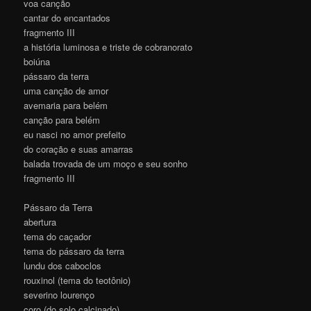
voa canção
cantar do encantados
fragmento III
a história luminosa e triste de cobranorato
boiúna
pássaro da terra
uma canção de amor
avemaria para belém
canção para belém
eu nasci no amor prefeito
do coração e suas amarras
balada trovada de um moço e seu sonho
fragmento III
Pássaro da Terra
abertura
tema do caçador
tema do pássaro da terra
lundu dos caboclos
rouxinol (tema do teotônio)
severino lourenço
coro (do solo calcinado)