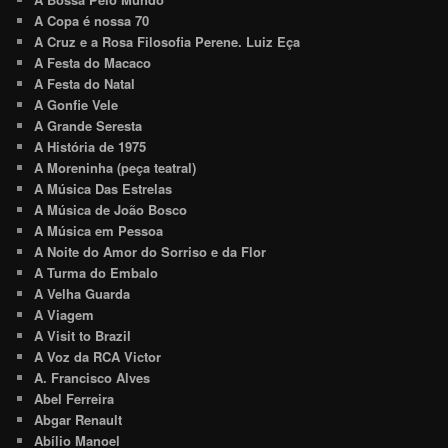
A Copa é nossa 70
A Cruz e a Rosa Filosofia Perene. Luiz Eça
A Festa do Macaco
A Festa do Natal
A Gonfie Vele
A Grande Seresta
A História de 1975
A Moreninha (peça teatral)
A Música Das Estrelas
A Música de João Bosco
A Música em Pessoa
A Noite do Amor do Sorriso e da Flor
A Turma do Embalo
A Velha Guarda
A Viagem
A Visit to Brazil
A Voz da RCA Victor
A. Francisco Alves
Abel Ferreira
Abgar Renault
Abílio Manoel