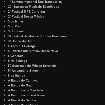
1º Semana Nacional Dos Transportes
201 Sucessos Musicais Escolhidos
2º Festival MPB Carrefour
2º Festival Nossa Música
3 de MInas
3 do Rio
3 Hombres
3º Festival da Música Popular Brasileira
3º Ronco do Bugio
4 Ases & 1 Coringa
5 Estrelas Interpretam Bossa Nova
5 Generais
5 No Balanço
50 Sucessos da Música Sertaneja
5º Aniversário Sinter
6 de Samba
A Banda do Carnaval
A Banda do Gato
A Bandinha da Saudade
A Bandinha do Waldemar
A Bienal do Samba
A Bossa Pelo Mundo