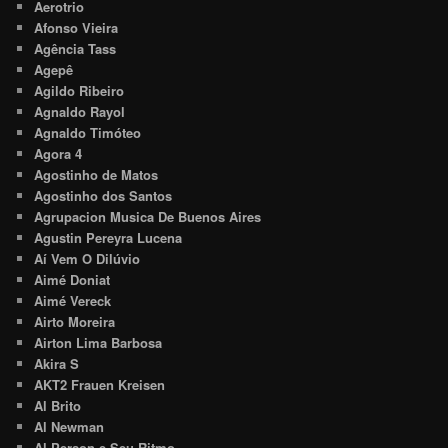
Aerotrio
Afonso Vieira
Agência Tass
Agepê
Agildo Ribeiro
Agnaldo Rayol
Agnaldo Timóteo
Agora 4
Agostinho de Matos
Agostinho dos Santos
Agrupacion Musica De Buenos Aires
Agustin Pereyra Lucena
Aí Vem O Dilúvio
Aimé Doniat
Aimé Vereck
Airto Moreira
Airton Lima Barbosa
Akira S
AKT2 Frauen Kreisen
Al Brito
Al Newman
Al Person e Seu Ritmo