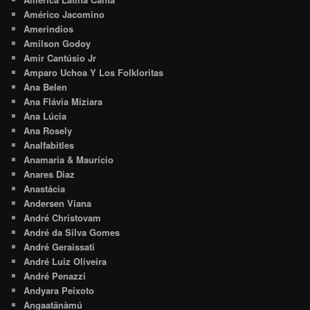
Américo Jacomino
Amerindios
Amilson Godoy
Amir Cantúsio Jr
Amparo Uchoa Y Los Folkloritas
Ana Belen
Ana Flávia Miziara
Ana Lúcia
Ana Rosely
Analfabitles
Anamaria & Maurício
Anares Diaz
Anastácia
Andersen Viana
André Christovam
André da Silva Gomes
André Geraissati
André Luiz Oliveira
André Penazzi
Andyara Peixoto
Angaatãnàmú