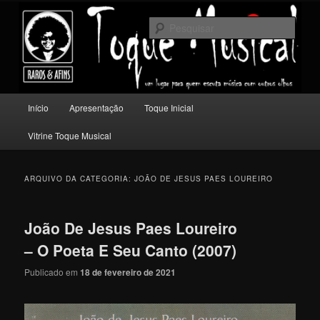
Pular
Pular
Um lugar para quem escuta música com outros olhos.
para
para
Pesqu
o
o
conteúdo
conteúdo
Toque Musical
principal
secundário
Menu
Início
Apresentação
Toque Inicial
principal
Vitrine Toque Musical
ARQUIVO DA CATEGORIA:
JOÃO DE JESUS PAES LOUREIRO
João De Jesus Paes Loureiro
– O Poeta E Seu Canto (2007)
Publicado em
18 de fevereiro de 2021