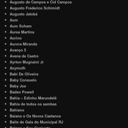
Augusto de Campos e Cid Campos
Augusto Frederico Schimidt
Augusto Jatobá
Aum
Aum Soham
Áurea Martins
Aurino
Aurora Miranda
Avanço 5
Avena de Castro
Ayrton Mugnaini Jr
Azymuth
Babi De Oliveira
Baby Consuelo
Baby Joe
Baden Powell
Bahia – Edinho Marundelê
Bahia de todos os sambas
Bahiano
Baiano e Os Novos Caetanos
Baile de Gala do Municipal RJ
Balona e Seu Conjunto