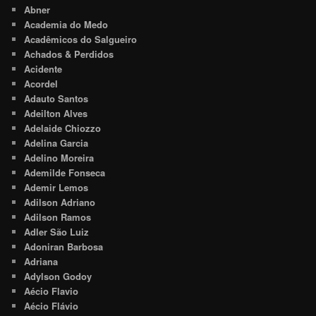
Abner
Academia do Medo
Acadêmicos do Salgueiro
Achados & Perdidos
Acidente
Acordel
Adauto Santos
Adeilton Alves
Adelaide Chiozzo
Adelina Garcia
Adelino Moreira
Ademilde Fonseca
Ademir Lemos
Adilson Adriano
Adilson Ramos
Adler São Luiz
Adoniran Barbosa
Adriana
Adylson Godoy
Aécio Flavio
Aécio Flávio