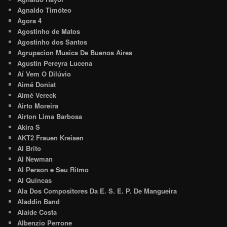
Agnaldo Timóteo
Agora 4
Agostinho de Matos
Agostinho dos Santos
Agrupacion Musica De Buenos Aires
Agustin Pereyra Lucena
Aí Vem O Dilúvio
Aimé Doniat
Aimé Vereck
Airto Moreira
Airton Lima Barbosa
Akira S
AKT2 Frauen Kreisen
Al Brito
Al Newman
Al Person e Seu Ritmo
Al Quincas
Ala Dos Compositores Da E. S. E. P. De Mangueira
Aladdin Band
Alaide Costa
Albenzio Perrone