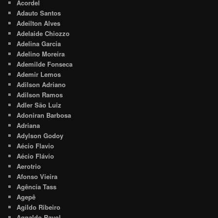
Acordel
Adauto Santos
Adeilton Alves
Adelaide Chiozzo
Adelina Garcia
Adelino Moreira
Ademilde Fonseca
Ademir Lemos
Adilson Adriano
Adilson Ramos
Adler São Luiz
Adoniran Barbosa
Adriana
Adylson Godoy
Aécio Flavio
Aécio Flávio
Aerotrio
Afonso Vieira
Agência Tass
Agepê
Agildo Ribeiro
Agnaldo Rayol