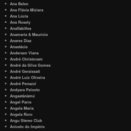
Ana Belen
Ana Flávia Miziara
Ana Lúcia
Ana Rosely
Analfabitles
Anamaria & Maurício
Anares Diaz
Anastácia
Andersen Viana
André Christovam
André da Silva Gomes
André Geraissati
André Luiz Oliveira
André Penazzi
Andyara Peixoto
Angaatãnàmú
Angel Parra
Angela Maria
Angela Roro
Angu Stereo Club
Aniceto do Império