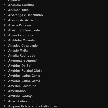
Altamiro Carrilho
Altemar Dutra
Alvarenga e Ranchinho
Alvares de Azevedo
Alvaro Moreyra
Alventino Cavalcante
Alzira Espíndola
Alzirinha Miranda
Amadeu Cavalcante
Amado Maita
Amália Rodrigues
Amarante e Amaraí
América Do Sol
América Futebol Clube
América Latina Canta
America Latina Canta
Américo Jacomino
Amerindios
Amilson Godoy
Amir Cantúsio Jr
Amparo Uchoa Y Los Folkloritas