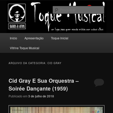
Pular
Pular
Um lugar para quem escuta música com outros olhos.
para
para
Pesqu
o
o
conteúdo
conteúdo
Toque Musical
principal
secundário
Menu
Início
Apresentação
Toque Inicial
principal
Vitrine Toque Musical
ARQUIVO DA CATEGORIA:
CID GRAY
Cid Gray E Sua Orquestra –
Soirée Dançante (1959)
Publicado em
3 de julho de 2018