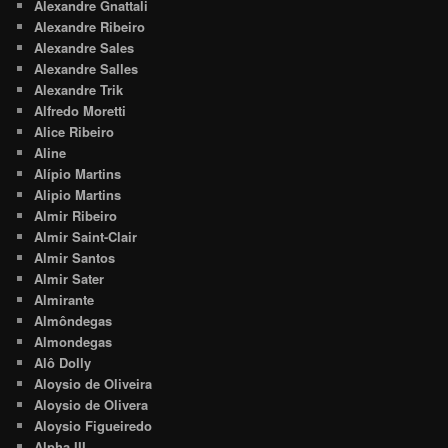
Alexandre Gnattali
Alexandre Ribeiro
Alexandre Sales
Alexandre Salles
Alexandre Trik
Alfredo Moretti
Alice Ribeiro
Aline
Alípio Martins
Alipio Martins
Almir Ribeiro
Almir Saint-Clair
Almir Santos
Almir Sater
Almirante
Almôndegas
Almondegas
Alô Dolly
Aloysio de Oliveira
Aloysio de Olivera
Aloysio Figueiredo
Alpha III