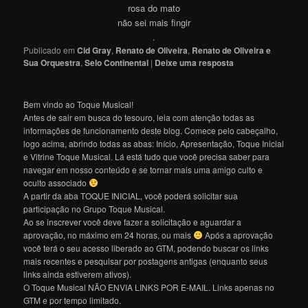
rosa do mato
não sei mais fingir
.
Publicado em
Cid Gray
,
Renato de Oliveira
,
Renato de Oliveira e
Sua Orquestra
,
Selo Continental
|
Deixe uma resposta
Bem vindo ao Toque Musical!
Antes de sair em busca do tesouro, leia com atenção todas as
informações de funcionamento deste blog. Comece pelo cabeçalho,
logo acima, abrindo todas as abas: Início, Apresentação, Toque Inicial
e Vitrine Toque Musical. Lá está tudo que você precisa saber para
navegar em nosso conteúdo e se tornar mais uma amigo culto e
oculto associado
A partir da aba TOQUE INICIAL, você poderá solicitar sua
participação no Grupo Toque Musical.
Ao se inscrever você deve fazer a solicitação e aguardar a
aprovação, no máximo em 24 horas, ou mais
Após a aprovação
você terá o seu acesso liberado ao GTM, podendo buscar os links
mais recentes e pesquisar por postagens antigas (enquanto seus
links ainda estiverem ativos).
O Toque Musical NÃO ENVIA LINKS POR E-MAIL. Links apenas no
GTM e por tempo limitado.