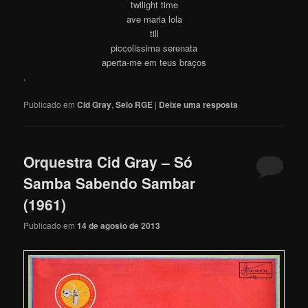
twilight time
ave maria lola
till
piccolissima serenata
aperta-me em teus braços
.
Publicado em
Cid Gray
,
Selo RGE
|
Deixe uma resposta
Orquestra Cid Gray – Só
Samba Sabendo Sambar
(1961)
Publicado em
14 de agosto de 2013