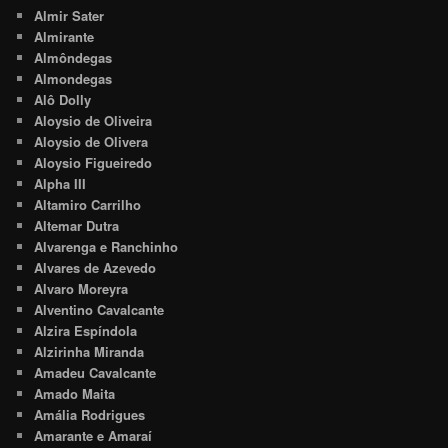
Almir Sater
Almirante
Almôndegas
Almondegas
Alô Dolly
Aloysio de Oliveira
Aloysio de Olivera
Aloysio Figueiredo
Alpha III
Altamiro Carrilho
Altemar Dutra
Alvarenga e Ranchinho
Alvares de Azevedo
Alvaro Moreyra
Alventino Cavalcante
Alzira Espíndola
Alzirinha Miranda
Amadeu Cavalcante
Amado Maita
Amália Rodrigues
Amarante e Amaraí