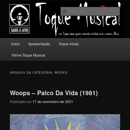
Pular
Pular
Um lugar para quem escuta música com outros olhos.
para
para
Pesqu
o
o
conteúdo
conteúdo
Toque Musical
principal
secundário
Menu
Início
Apresentação
Toque Inicial
principal
Vitrine Toque Musical
ARQUIVO DA CATEGORIA:
WOOPS
Woops – Palco Da Vida (1981)
Publicado em
17 de novembro de 2021