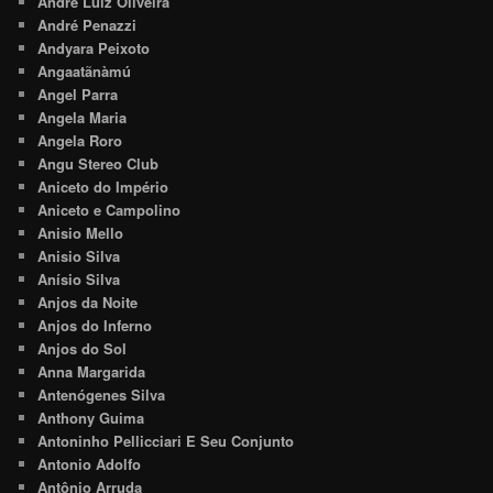
André Luiz Oliveira
André Penazzi
Andyara Peixoto
Angaatãnàmú
Angel Parra
Angela Maria
Angela Roro
Angu Stereo Club
Aniceto do Império
Aniceto e Campolino
Anisio Mello
Anisio Silva
Anísio Silva
Anjos da Noite
Anjos do Inferno
Anjos do Sol
Anna Margarida
Antenógenes Silva
Anthony Guima
Antoninho Pellicciari E Seu Conjunto
Antonio Adolfo
Antônio Arruda