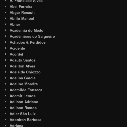
A. Francisco Alves
Abel Ferreira
Abgar Renault
Abílio Manoel
Abner
Academia do Medo
Acadêmicos do Salgueiro
Achados & Perdidos
Acidente
Acordel
Adauto Santos
Adeilton Alves
Adelaide Chiozzo
Adelina Garcia
Adelino Moreira
Ademilde Fonseca
Ademir Lemos
Adilson Adriano
Adilson Ramos
Adler São Luiz
Adoniran Barbosa
Adriana