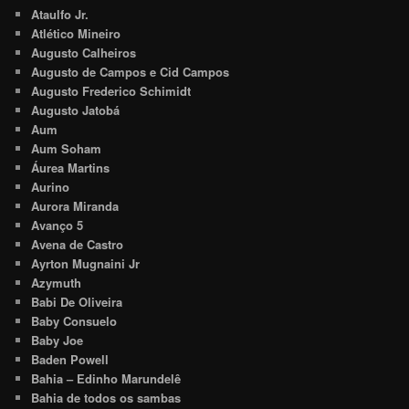
Ataulfo Jr.
Atlético Mineiro
Augusto Calheiros
Augusto de Campos e Cid Campos
Augusto Frederico Schimidt
Augusto Jatobá
Aum
Aum Soham
Áurea Martins
Aurino
Aurora Miranda
Avanço 5
Avena de Castro
Ayrton Mugnaini Jr
Azymuth
Babi De Oliveira
Baby Consuelo
Baby Joe
Baden Powell
Bahia – Edinho Marundelê
Bahia de todos os sambas