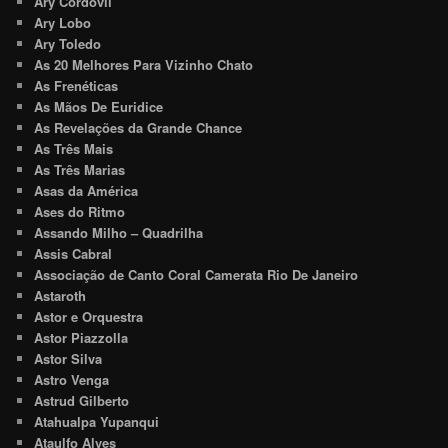
Ary Cordovil
Ary Lobo
Ary Toledo
As 20 Melhores Para Vizinho Chato
As Frenéticas
As Mãos De Euridice
As Revelações da Grande Chance
As Três Mais
As Três Marias
Asas da América
Ases do Ritmo
Assando Milho – Quadrilha
Assis Cabral
Associação de Canto Coral Camerata Rio De Janeiro
Astaroth
Astor e Orquestra
Astor Piazzolla
Astor Silva
Astro Venga
Astrud Gilberto
Atahualpa Yupanqui
Ataulfo Alves