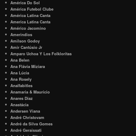
América Do Sol
América Futebol Clube
América Latina Canta
America Latina Canta
Américo Jacomino
Amerindios
Amilson Godoy
Amir Cantúsio Jr
Amparo Uchoa Y Los Folkloritas
Ana Belen
Ana Flávia Miziara
Ana Lúcia
Ana Rosely
Analfabitles
Anamaria & Maurício
Anares Diaz
Anastácia
Andersen Viana
André Christovam
André da Silva Gomes
André Geraissati