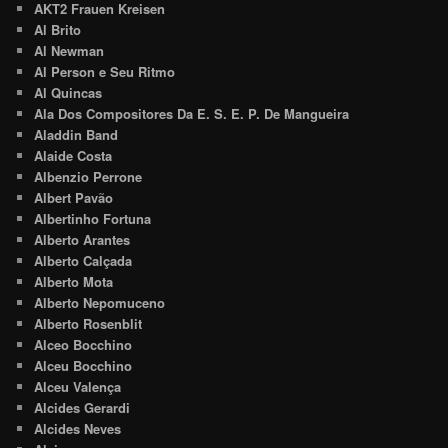
AKT2 Frauen Kreisen
Al Brito
Al Newman
Al Person e Seu Ritmo
Al Quincas
Ala Dos Compositores Da E. S. E. P. De Mangueira
Aladdin Band
Alaide Costa
Albenzio Perrone
Albert Pavão
Albertinho Fortuna
Alberto Arantes
Alberto Calçada
Alberto Mota
Alberto Nepomuceno
Alberto Rosenblit
Alceo Bocchino
Alceu Bocchino
Alceu Valença
Alcides Gerardi
Alcides Neves