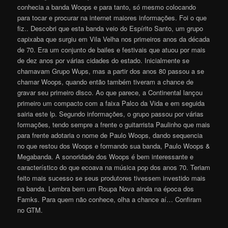
conhecia a banda Woops e para tanto, só mesmo colocando
para tocar e procurar na internet maiores informações. Foi o que
fiz.. Descobri que esta banda veio do Espírito Santo, um grupo
capixaba que surgiu em Vila Velha nos primeiros anos da década
de 70. Era um conjunto de bailes e festivais que atuou por mais
de dez anos por várias cidades do estado. Inicialmente se
chamavam Grupo Wups, mas a partir dos anos 80 passou a se
chamar Woops, quando então também tiveram a chance de
gravar seu primeiro disco. Ao que parece, a Continental lançou
primeiro um compacto com a faixa Palco da Vida e em seguida
sairia este lp. Segundo informações, o grupo passou por várias
formações, tendo sempre a frente o guitarrista Paulinho que mais
para frente adotaria o nome de Paulo Woops, dando sequencia
no que restou dos Woops e formando sua banda, Paulo Woops &
Megabanda. A sonoridade dos Woops é bem interessante e
característico do que ecoava na música pop dos anos 70. Teriam
feito mais sucesso se seus produtores tivessem investido mais
na banda. Lembra bem um Roupa Nova ainda na época dos
Famks. Para quem não conhece, olha a chance aí… Confiram
no GTM.