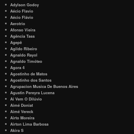
Adylson Godoy
Aécio Flavio
Aécio Flávio
Aerotrio
Afonso Vieira
Agência Tass
Agepê
Agildo Ribeiro
Agnaldo Rayol
Agnaldo Timóteo
Agora 4
Agostinho de Matos
Agostinho dos Santos
Agrupacion Musica De Buenos Aires
Agustin Pereyra Lucena
Aí Vem O Dilúvio
Aimé Doniat
Aimé Vereck
Airto Moreira
Airton Lima Barbosa
Akira S