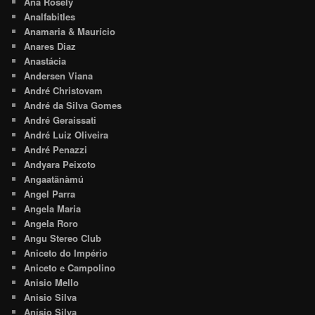
Ana Rosely
Analfabitles
Anamaria & Maurício
Anares Diaz
Anastácia
Andersen Viana
André Christovam
André da Silva Gomes
André Geraissati
André Luiz Oliveira
André Penazzi
Andyara Peixoto
Angaatãnàmú
Angel Parra
Angela Maria
Angela Roro
Angu Stereo Club
Aniceto do Império
Aniceto e Campolino
Anisio Mello
Anisio Silva
Anísio Silva