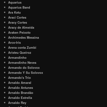
Aquarius
Aquarius Band
Ara Ketu
Araci Cortes
Aracy Cortes
Aracy de Almeida
Araken Peixoto
Archimedes Messina
Arco-Iris
Arena conta Zumbi
Aristeu Queiroz
Armandinho
Armandinho Neves
Armando do Solovox
Armando Y Su Solovox
Armando's Trio
Arnaldo Amaral
Arnaldo Antunes
Arnaldo Brandão
Arnaldo Estrella
Arnaldo Rey