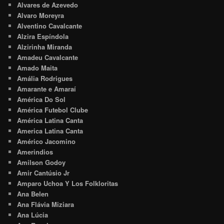
Alvares de Azevedo
Alvaro Moreyra
Alventino Cavalcante
Alzira Espíndola
Alzirinha Miranda
Amadeu Cavalcante
Amado Maita
Amália Rodrigues
Amarante e Amaraí
América Do Sol
América Futebol Clube
América Latina Canta
America Latina Canta
Américo Jacomino
Amerindios
Amilson Godoy
Amir Cantúsio Jr
Amparo Uchoa Y Los Folkloritas
Ana Belen
Ana Flávia Miziara
Ana Lúcia