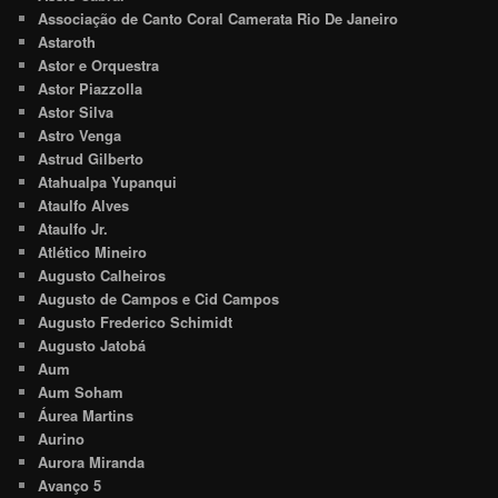
Associação de Canto Coral Camerata Rio De Janeiro
Astaroth
Astor e Orquestra
Astor Piazzolla
Astor Silva
Astro Venga
Astrud Gilberto
Atahualpa Yupanqui
Ataulfo Alves
Ataulfo Jr.
Atlético Mineiro
Augusto Calheiros
Augusto de Campos e Cid Campos
Augusto Frederico Schimidt
Augusto Jatobá
Aum
Aum Soham
Áurea Martins
Aurino
Aurora Miranda
Avanço 5