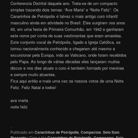
Conferencia Distrital daquele ano. Trata-se de um compacto
simples trazendo dois temas: “Ave Maria” e “Noite Feliz”. Os
Canarinhos de Petrópolis é talvez o mais antigo coro infantil
masculino ainda em atividade no Brasil. Eles surgiram nos anos
40, em uma festa de Primeira Comunhão, em 1942 e ganharam
este nome por conta de suas vestimentas que eram amarelas.
Este conjunto vocal de Petrópolis, ligado a Igreja Católica, se
tornou nacionalmente conhecido e chegaram até mesmo a
excursionar pela Europa, indo ao Vaticano, onde foram recebidos
pelo Papa. Ao longo de várias décadas eles lançaram muitos
discos e nos dias atuais o coro é também formado por meninas
e sempre muito atuantes.
Fica aqui então e mais uma vez os nossos votos de uma Noite
Feliz. Feliz Natal a todos!
ave maria
noite feliz
.
Publicado em
Canarinhos de Petrópolis
,
Compactos
,
Selo Som
Presente
|
Com a tag
Canarinhos de Petrópolis
,
Compactos
,
Selo