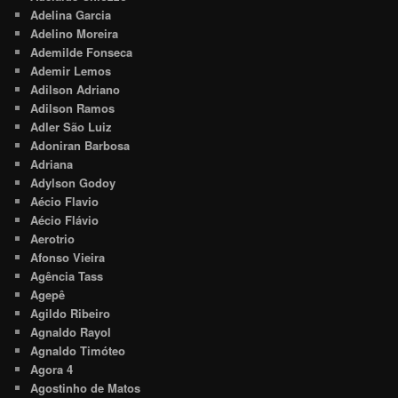
Adelina Garcia
Adelino Moreira
Ademilde Fonseca
Ademir Lemos
Adilson Adriano
Adilson Ramos
Adler São Luiz
Adoniran Barbosa
Adriana
Adylson Godoy
Aécio Flavio
Aécio Flávio
Aerotrio
Afonso Vieira
Agência Tass
Agepê
Agildo Ribeiro
Agnaldo Rayol
Agnaldo Timóteo
Agora 4
Agostinho de Matos