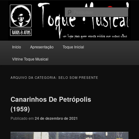
Pular
Pular
Um lugar para quem escuta música com outros olhos.
para
para
Pesqu
o
o
conteúdo
conteúdo
Toque Musical
principal
secundário
Menu
Início
Apresentação
Toque Inicial
principal
Vitrine Toque Musical
ARQUIVO DA CATEGORIA:
SELO SOM PRESENTE
Canarinhos De Petrópolis
(1959)
Publicado em
24 de dezembro de 2021