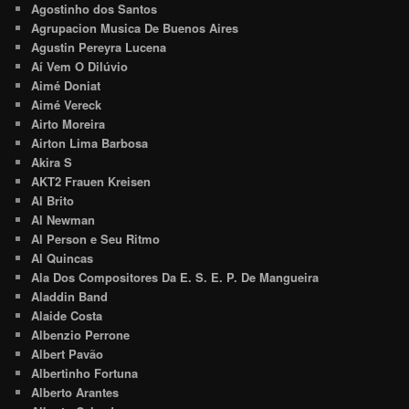
Agostinho dos Santos
Agrupacion Musica De Buenos Aires
Agustin Pereyra Lucena
Aí Vem O Dilúvio
Aimé Doniat
Aimé Vereck
Airto Moreira
Airton Lima Barbosa
Akira S
AKT2 Frauen Kreisen
Al Brito
Al Newman
Al Person e Seu Ritmo
Al Quincas
Ala Dos Compositores Da E. S. E. P. De Mangueira
Aladdin Band
Alaide Costa
Albenzio Perrone
Albert Pavão
Albertinho Fortuna
Alberto Arantes