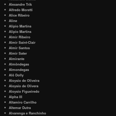
Alexandre Trik
Alfredo Moretti
Alice Ribeiro
Aline
Alípio Martins
Alipio Martins
Almir Ribeiro
Almir Saint-Clair
Almir Santos
Almir Sater
Almirante
Almôndegas
Almondegas
Alô Dolly
Aloysio de Oliveira
Aloysio de Olivera
Aloysio Figueiredo
Alpha III
Altamiro Carrilho
Altemar Dutra
Alvarenga e Ranchinho