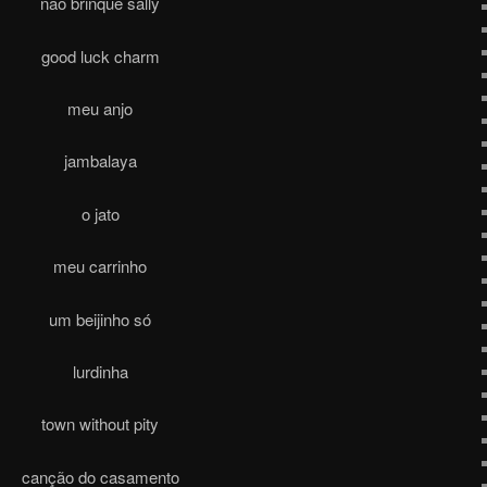
não brinque sally
good luck charm
meu anjo
jambalaya
o jato
meu carrinho
um beijinho só
lurdinha
town without pity
canção do casamento