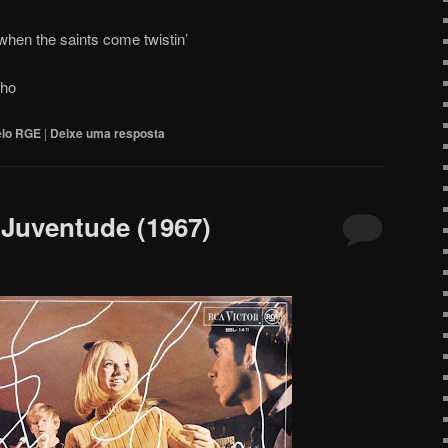
when the saints come twistin’
lho
elo RGE
|
Deixe uma resposta
Juventude (1967)