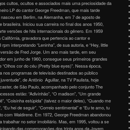
os cultos, ocultos e associados mais uma preciosidade da
meiro LP do cantor George Freedman, que mais tarde
e nasceu em Berlim, na Alemanha, em 7 de agosto de
 brasileira. Iniciou sua carreira no final dos anos 1950,
arte versões de hits internacionais do gênero. Em 1959
a Califórnia, gravadora que pertencia ao cantor e
rpm interpretando “Leninha”, de sua autoria, e “Hey, little
versão de Fred Jorge. Um ano mais tarde, em seu
ydor em junho de 1960, consegue seus primeiros grandes
 “Olhos cor do céu (Pretty blue eyes)”. Nessa época,
 nos programas de televisão destinados ao público
uventude”, de Antônio Aguillar, na TV Paulista, hoje
ncaster, de São Paulo, acompanhado pelo conjunto The
ucessos estão: “Adivinhão”, “O madison”, “Um grande
ê”, “Coisinha estúpida” (talvez o maior deles), “Quando me
 “Eu hei de seguir”, “Correio sentimental” e “Eu te amo, tu
eto com Waldirene. Em 1972, George Freedman abandonou
trabalhar no setor imobiliário. Mas, em 1995, voltou a se
rticipando das comemorações dos trinta anos da Jovem