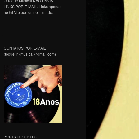
O Toque Musical NÃO ENVIA
LINKS POR E-MAIL. Links apenas
no GTM e por tempo limitado.
———————————————
———————————————
—
CONTATOS POR E-MAIL
(toquelinkmusical@gmail.com)
POSTS RECENTES