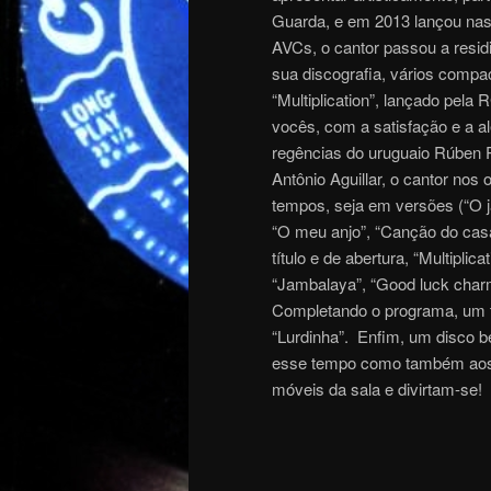
Guarda, e em 2013 lançou nas 
AVCs, o cantor passou a residi
sua discografia, vários compa
“Multiplication”, lançado pel
vocês, com a satisfação e a a
regências do uruguaio Rúben P
Antônio Aguillar, o cantor nos
tempos, seja em versões (“O ja
“O meu anjo”, “Canção do casam
título e de abertura, “Multiplic
“Jambalaya”, “Good luck charm”
Completando o programa, um tr
“Lurdinha”. Enfim, um disco b
esse tempo como também aos q
móveis da sala e divirtam-se!