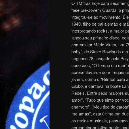
O TM traz hoje para seus amig
fase pré-Jovem Guarda: o pri
integrou-se ao movimento. El
1940, filho de pai alemão e mãe
interpretando rocks, a maior p
lançou seu primeiro disco, pel
compositor Mário Vieira, um 78 
baby”, de Steve Rowlands em 
segundo 78, lançado pela Pol
sucessos, “O tempo e o mar” e
apresentava-se com frequência
jovem, como o “Ritmos para a j
Globo, e cantava na boate La
Rebels. Entre seus maiores s
amor”, “Tudo que sinto por voc
enamoro”, “Meu tipo de garota”,
me amas”, esta última em du
os meios musicais, passando a 
apresentar artisticamente, pa