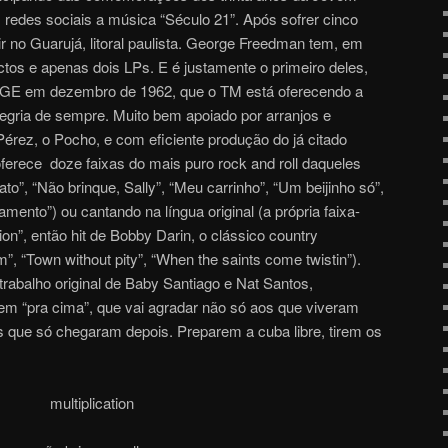
redes sociais a música “Século 21”. Após sofrer cinco
r no Guarujá, litoral paulista. George Freedman tem, em
ctos e apenas dois LPs. E é justamente o primeiro deles,
a RGE em dezembro de 1962, que o TM está oferecendo a
legria de sempre. Muito bem apoiado por arranjos e
érez, o Pocho, e com eficiente produção do já citado
 oferece doze faixas do mais puro rock and roll daqueles
to”, “Não brinque, Sally”, “Meu carrinho”, “Um beijinho só”,
ento”) ou cantando na língua original (a própria faixa-
ation”, então hit de Bobby Darin, o clássico country
, “Town without pity”, “When the saints come twistin”).
abalho original de Baby Santiago e Nat Santos,
em “pra cima”, que vai agradar não só aos que viveram
ue só chegaram depois. Preparem a cuba libre, tirem os
multiplication