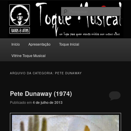
Pular
Pular
Um lugar para quem escuta música com outros olhos.
para
para
Pesqu
o
o
conteúdo
conteúdo
Toque Musical
principal
secundário
Menu
Início
Apresentação
Toque Inicial
principal
Vitrine Toque Musical
ARQUIVO DA CATEGORIA:
PETE DUNAWAY
Pete Dunaway (1974)
Publicado em
4 de julho de 2013