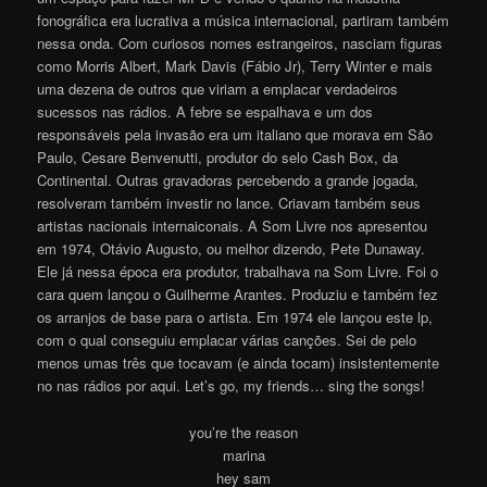
fonográfica era lucrativa a música internacional, partiram também
nessa onda. Com curiosos nomes estrangeiros, nasciam figuras
como Morris Albert, Mark Davis (Fábio Jr), Terry Winter e mais
uma dezena de outros que viriam a emplacar verdadeiros
sucessos nas rádios. A febre se espalhava e um dos
responsáveis pela invasão era um italiano que morava em São
Paulo, Cesare Benvenutti, produtor do selo Cash Box, da
Continental. Outras gravadoras percebendo a grande jogada,
resolveram também investir no lance. Criavam também seus
artistas nacionais internaiconais. A Som Livre nos apresentou
em 1974, Otávio Augusto, ou melhor dizendo, Pete Dunaway.
Ele já nessa época era produtor, trabalhava na Som Livre. Foi o
cara quem lançou o Guilherme Arantes. Produziu e também fez
os arranjos de base para o artista. Em 1974 ele lançou este lp,
com o qual conseguiu emplacar várias canções. Sei de pelo
menos umas três que tocavam (e ainda tocam) insistentemente
no nas rádios por aqui. Let’s go, my friends… sing the songs!
you’re the reason
marina
hey sam