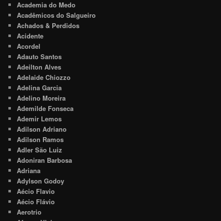
Academia do Medo
Acadêmicos do Salgueiro
Achados & Perdidos
Acidente
Acordel
Adauto Santos
Adeilton Alves
Adelaide Chiozzo
Adelina Garcia
Adelino Moreira
Ademilde Fonseca
Ademir Lemos
Adilson Adriano
Adilson Ramos
Adler São Luiz
Adoniran Barbosa
Adriana
Adylson Godoy
Aécio Flavio
Aécio Flávio
Aerotrio