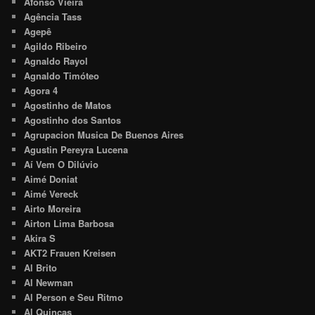
Afonso Vieira
Agência Tass
Agepê
Agildo Ribeiro
Agnaldo Rayol
Agnaldo Timóteo
Agora 4
Agostinho de Matos
Agostinho dos Santos
Agrupacion Musica De Buenos Aires
Agustin Pereyra Lucena
Aí Vem O Dilúvio
Aimé Doniat
Aimé Vereck
Airto Moreira
Airton Lima Barbosa
Akira S
AKT2 Frauen Kreisen
Al Brito
Al Newman
Al Person e Seu Ritmo
Al Quincas