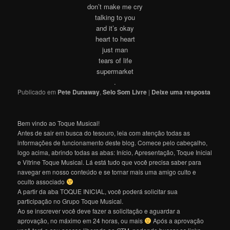
don’t make me cry
talking to you
and it’s okay
heart to heart
just man
tears of life
supermarket
.
Publicado em
Pete Dunaway
,
Selo Som Livre
|
Deixe uma resposta
Bem vindo ao Toque Musical!
Antes de sair em busca do tesouro, leia com atenção todas as
informações de funcionamento deste blog. Comece pelo cabeçalho,
logo acima, abrindo todas as abas: Início, Apresentação, Toque Inicial
e Vitrine Toque Musical. Lá está tudo que você precisa saber para
navegar em nosso conteúdo e se tornar mais uma amigo culto e
oculto associado
A partir da aba TOQUE INICIAL, você poderá solicitar sua
participação no Grupo Toque Musical.
Ao se inscrever você deve fazer a solicitação e aguardar a
aprovação, no máximo em 24 horas, ou mais
Após a aprovação