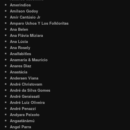
Amerindios
Amilson Godoy
Amir Cantúsio Jr
Amparo Uchoa Y Los Folkloritas
Ana Belen
Ana Flávia Miziara
Ana Lúcia
Ana Rosely
Analfabitles
Anamaria & Maurício
Anares Diaz
Anastácia
Andersen Viana
André Christovam
André da Silva Gomes
André Geraissati
André Luiz Oliveira
André Penazzi
Andyara Peixoto
Angaatãnàmú
Angel Parra