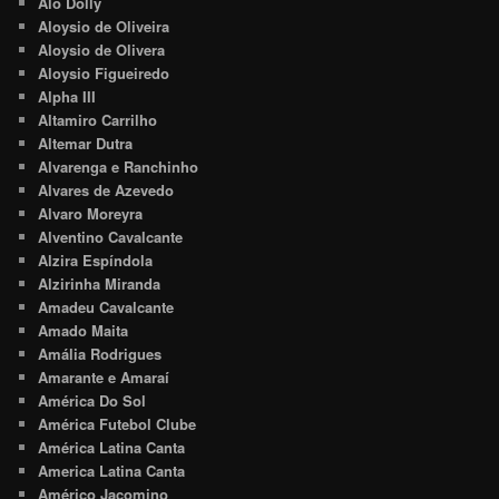
Alô Dolly
Aloysio de Oliveira
Aloysio de Olivera
Aloysio Figueiredo
Alpha III
Altamiro Carrilho
Altemar Dutra
Alvarenga e Ranchinho
Alvares de Azevedo
Alvaro Moreyra
Alventino Cavalcante
Alzira Espíndola
Alzirinha Miranda
Amadeu Cavalcante
Amado Maita
Amália Rodrigues
Amarante e Amaraí
América Do Sol
América Futebol Clube
América Latina Canta
America Latina Canta
Américo Jacomino