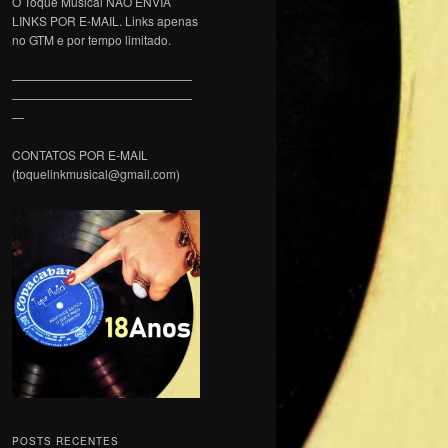
O Toque Musical NÃO ENVIA
LINKS POR E-MAIL. Links apenas
no GTM e por tempo limitado.
———————————————
———————————————
—
CONTATOS POR E-MAIL
(toquelinkmusical@gmail.com)
POSTS RECENTES