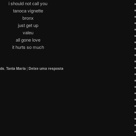
i should not call you
tanoca vignette
bronx
just get up
valeu
all gone love
it hurts so much
rds
,
Tania Maria
|
Deixe uma resposta