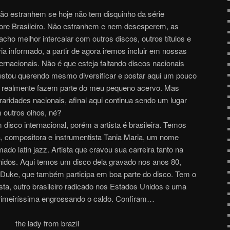
Não estranhem se hoje não tem disquinho da série
ore Brasileiro. Não estranhem e nem desesperem, as
ho melhor intercalar com outros discos, outros títulos e
a informado, a partir de agora iremos incluir em nossas
ternacionais. Não é que esteja faltando discos nacionais
estou querendo mesmo diversificar e postar aqui um pouco
 realmente fazem parte do meu pequeno acervo. Mas
idades nacionais, afinal aqui continua sendo um lugar
outros olhos, né?
isco internacional, porém a artista é brasileira. Temos
, compositora e instrumentista Tania Maria, um nome
o latin jazz. Artista que cravou sua carreira tanto na
idos. Aqui temos um disco dela gravado nos anos 80,
Duke, que também participa em boa parte do disco. Tem o
sta, outro brasileiro radicado nos Estados Unidos e uma
primeiríssima engrossando o caldo. Confiram…
the lady from brazil