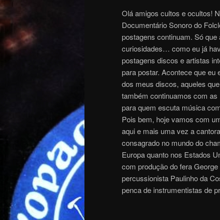
Olá amigos cultos e ocultos! 
Documentário Sonoro do Folcl
postagens continuam. Só que ac
curiosidades… como eu já havi
postagens discos e artistas in
para postar. Acontece que eu 
dos meus discos, aqueles que
também continuamos com as rar
para quem escuta música com 
Pois bem, hoje vamos com um d
aqui e mais uma vez a cantora
consagrado no mundo do chamad
Europa quanto nos Estados Un
com produção do fera George 
percussionista Paulinho da Co
penca de instrumentistas de 