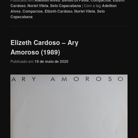
Adeilton Alves
Benito Di Paula
Compactos
Elizeth
Cardoso
,
Noriel Vilela
,
Selo Copacabana
|
Com a tag
Adeilton
Alves
,
Compactos
,
Elizeth Cardoso
,
Noriel Vilela
,
Selo
Copacabana
Elizeth Cardoso – Ary
Amoroso (1989)
Publicado em
19 de maio de 2020