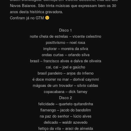
Novos Baianos. São trinta músicas que expressam bem os 30
anos desta histórica gravadora.
Confiram já no GTM
Disco 1
noite cheia de estrelas – vicente celestino
positivismo – noel rosa
implorar – moreira da silva
ondas curtas – orlando silva
brasil – francisco alves e dalva de oliveira
cai, cai – joel e gaúcho
brasil pandeiro – anjos do inferno
é doce morrer no mar – dorival caymmi
mágoas de um trovador – silvio caldas
copacabana – dick farney
Disco 2
felicidade – quarteto quitandinha
flamengo – jacob do bandolim
na paz do senhor – lúcio alves
delicado – waldir azevedo
feitiço da vila – araci de almeida