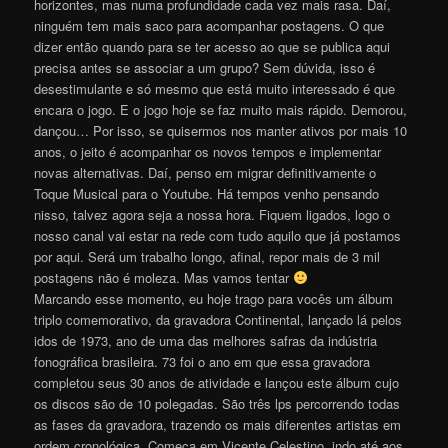
horizontes, mas numa profundidade cada vez mais rasa. Daí,
ninguém tem mais saco para acompanhar postagens. O que
dizer então quando para se ter acesso ao que se publica aqui
precisa antes se associar a um grupo? Sem dúvida, isso é
desestimulante e só mesmo que está muito interessado é que
encara o jogo. E o jogo hoje se faz muito mais rápido. Demorou,
dançou… Por isso, se quisermos nos manter ativos por mais 10
anos, o jeito é acompanhar os novos tempos e implementar
novas alternativas. Daí, penso em migrar definitivamente o
Toque Musical para o Youtube. Há tempos venho pensando
nisso, talvez agora seja a nossa hora. Fiquem ligados, logo o
nosso canal vai estar na rede com tudo aquilo que já postamos
por aqui. Será um trabalho longo, afinal, repor mais de 3 mil
postagens não é moleza. Mas vamos tentar
Marcando esse momento, eu hoje trago para vocês um álbum
triplo comemorativo, da gravadora Continental, lançado lá pelos
idos de 1973, ano de uma das melhores safras da indústria
fonográfica brasileira. 73 foi o ano em que essa gravadora
completou seus 30 anos de atividade e lançou este álbum cujo
os discos são de 10 polegadas. São três lps percorrendo todas
as fases da gravadora, trazendo os mais diferentes artistas em
ordem cronológica. Começa em Vicente Celestino, indo até aos