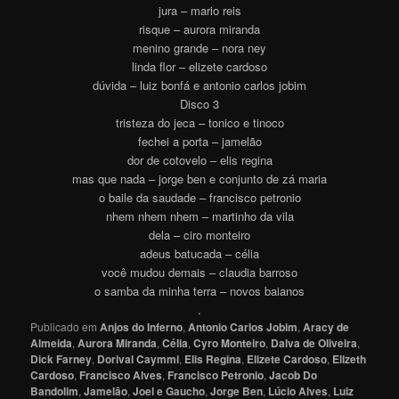
jura – mario reis
risque – aurora miranda
menino grande – nora ney
linda flor – elizete cardoso
dúvida – luiz bonfá e antonio carlos jobim
Disco 3
tristeza do jeca – tonico e tinoco
fechei a porta – jamelão
dor de cotovelo – elis regina
mas que nada – jorge ben e conjunto de zá maria
o baile da saudade – francisco petronio
nhem nhem nhem – martinho da vila
dela – ciro monteiro
adeus batucada – célia
você mudou demais – claudia barroso
o samba da minha terra – novos baianos
.
Publicado em
Anjos do Inferno
,
Antonio Carlos Jobim
,
Aracy de
Almeida
,
Aurora Miranda
,
Célia
,
Cyro Monteiro
,
Dalva de Oliveira
,
Dick Farney
,
Dorival Caymmi
,
Elis Regina
,
Elizete Cardoso
,
Elizeth
Cardoso
,
Francisco Alves
,
Francisco Petronio
,
Jacob Do
Bandolim
,
Jamelão
,
Joel e Gaucho
,
Jorge Ben
,
Lúcio Alves
,
Luiz