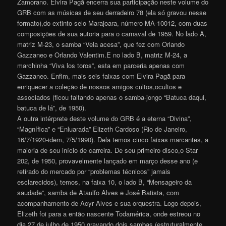
Zamorano. Elvira Pagã encerra sua participação neste volume do
GRB com as músicas de seu derradeiro 78 (ela só gravou nesse
formato),do extinto selo Marajoara, número MA-10012, com duas
composições de sua autoria para o carnaval de 1959. No lado A,
matriz M-23, o samba “Vela acesa”, que fez com Orlando
Gazzaneo e Orlando Valentim.E no lado B, matriz M-24, a
marchinha “Viva los toros”, esta em parceria apenas com
Gazzaneo. Enfim, mais seis faixas com Elvira Pagã para
enriquecer a coleção de nossos amigos cultos,ocultos e
associados (ficou faltando apenas o samba-jongo “Batuca daqui,
batuca de lá”, de 1950).
A outra intérprete deste volume do GRB é a eterna “Divina”,
“Magnífica” e “Enluarada” Elizeth Cardoso (Rio de Janeiro,
16/7/1920-idem, 7/5/1990). Dela temos cinco faixas marcantes, a
maioria de seu início de carreira. De seu primeiro disco,o Star
202, de 1950, provavelmente lançado em março desse ano (e
retirado do mercado por “problemas técnicos” jamais
esclarecidos), temos, na faixa 10, o lado B, “Mensageiro da
saudade”, samba de Ataulfo Alves e José Batista, com
acompanhamento de Acyr Alves e sua orquestra. Logo depois,
Elizeth foi para a então nascente Todamérica, onde estreou no
dia 27 de julho de 1950 gravando dois sambas (estruturalmente