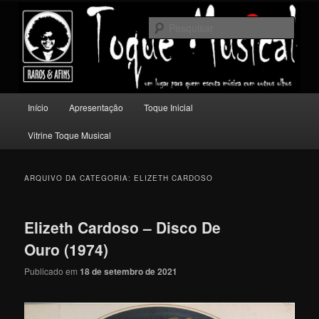
Pular
Pular
Um lugar para quem escuta música com outros olhos.
para
para
Pesqu
o
o
conteúdo
conteúdo
Toque Musical
principal
secundário
Menu
Início
Apresentação
Toque Inicial
principal
Vitrine Toque Musical
ARQUIVO DA CATEGORIA:
ELIZETH CARDOSO
Elizeth Cardoso – Disco De
Ouro (1974)
Publicado em
18 de setembro de 2021