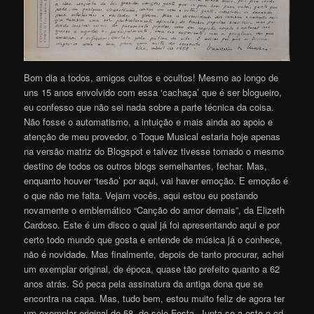
Bom dia a todos, amigos cultos e ocultos! Mesmo ao longo de
uns 15 anos envolvido com essa ‘cachaça’ que é ser blogueiro,
eu confesso que não sei nada sobre a parte técnica da coisa.
Não fosse o automatismo, a intuição e mais ainda ao apoio e
atenção de meu provedor, o Toque Musical estaria hoje apenas
na versão matriz do Blogspot e talvez tivesse tomado o mesmo
destino de todos os outros blogs semelhantes, fechar. Mas,
enquanto houver ‘tesão’ por aqui, vai haver emoção. E emoção é
o que não me falta. Vejam vocês, aqui estou eu postando
novamente o emblemático “Canção do amor demais”, da Elizeth
Cardoso. Este é um disco o qual já foi apresentando aqui e por
certo todo mundo que gosta e entende de música já o conhece,
não é novidade. Mas finalmente, depois de tanto procurar, achei
um exemplar original, de época, quase tão prefeito quanto a 62
anos atrás. Só peca pela assinatura da antiga dona que se
encontra na capa. Mas, tudo bem, estou muito feliz de agora ter
um exemplar original de 58, do selo Festa. Junta-se a este o cd