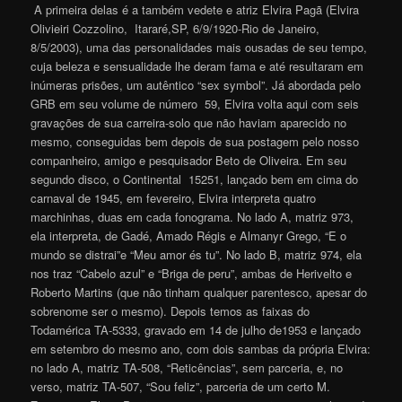
A primeira delas é a também vedete e atriz Elvira Pagã (Elvira
Olivieiri Cozzolino, Itararé,SP, 6/9/1920-Rio de Janeiro,
8/5/2003), uma das personalidades mais ousadas de seu tempo,
cuja beleza e sensualidade lhe deram fama e até resultaram em
inúmeras prisões, um autêntico “sex symbol”. Já abordada pelo
GRB em seu volume de número 59, Elvira volta aqui com seis
gravações de sua carreira-solo que não haviam aparecido no
mesmo, conseguidas bem depois de sua postagem pelo nosso
companheiro, amigo e pesquisador Beto de Oliveira. Em seu
segundo disco, o Continental 15251, lançado bem em cima do
carnaval de 1945, em fevereiro, Elvira interpreta quatro
marchinhas, duas em cada fonograma. No lado A, matriz 973,
ela interpreta, de Gadé, Amado Régis e Almanyr Grego, “E o
mundo se distrai”e “Meu amor és tu”. No lado B, matriz 974, ela
nos traz “Cabelo azul” e “Briga de peru”, ambas de Herivelto e
Roberto Martins (que não tinham qualquer parentesco, apesar do
sobrenome ser o mesmo). Depois temos as faixas do
Todamérica TA-5333, gravado em 14 de julho de1953 e lançado
em setembro do mesmo ano, com dois sambas da própria Elvira:
no lado A, matriz TA-508, “Reticências”, sem parceria, e, no
verso, matriz TA-507, “Sou feliz”, parceria de um certo M.