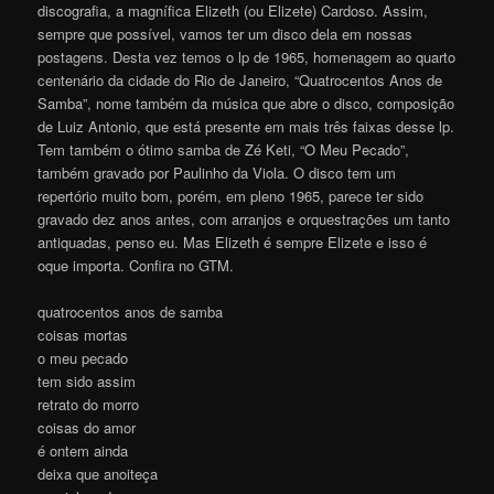
discografia, a magnífica Elizeth (ou Elizete) Cardoso. Assim,
sempre que possível, vamos ter um disco dela em nossas
postagens. Desta vez temos o lp de 1965, homenagem ao quarto
centenário da cidade do Rio de Janeiro, “Quatrocentos Anos de
Samba”, nome também da música que abre o disco, composição
de Luiz Antonio, que está presente em mais três faixas desse lp.
Tem também o ótimo samba de Zé Keti, “O Meu Pecado”,
também gravado por Paulinho da Viola. O disco tem um
repertório muito bom, porém, em pleno 1965, parece ter sido
gravado dez anos antes, com arranjos e orquestrações um tanto
antiquadas, penso eu. Mas Elizeth é sempre Elizete e isso é
oque importa. Confira no GTM.
quatrocentos anos de samba
coisas mortas
o meu pecado
tem sido assim
retrato do morro
coisas do amor
é ontem ainda
deixa que anoiteça