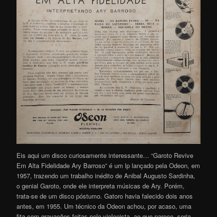
Eis aqui um disco curiosamente interessante… “Garoto Revive
Em Alta Fidelidade Ary Barroso” é um lp lançado pela Odeon, em
1957, trazendo um trabalho inédito de Anibal Augusto Sardinha,
o genial Garoto, onde ele interpreta músicas de Ary. Porém,
trata-se de um disco póstumo. Gatoro havia falecido dois anos
antes, em 1955. Um técnico da Odeon achou, por acaso, uma
fita com gravações feitas pelo violonista, ao que parece, seria