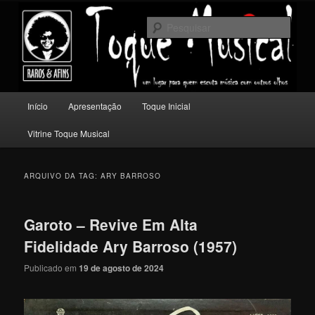
Pular
Pular
Um lugar para quem escuta música com outros olhos.
para
para
Pesqu
o
o
conteúdo
conteúdo
Toque Musical
principal
secundário
Menu
Início
Apresentação
Toque Inicial
principal
Vitrine Toque Musical
ARQUIVO DA TAG:
ARY BARROSO
Garoto – Revive Em Alta
Fidelidade Ary Barroso (1957)
Publicado em
19 de agosto de 2024