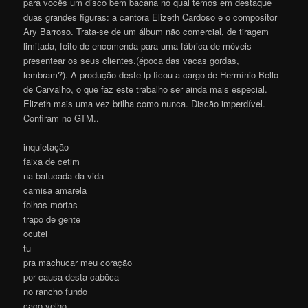
para vocês um disco bem bacana no qual temos em destaque
duas grandes figuras: a cantora Elizeth Cardoso e o compositor
Ary Barroso. Trata-se de um álbum não comercial, de tiragem
limitada, feito de encomenda para uma fábrica de móveis
presentear os seus clientes.(época das vacas gordas,
lembram?). A produção deste lp ficou a cargo de Hermínio Bello
de Carvalho, o que faz este trabalho ser ainda mais especial.
Elizeth mais uma vez brilha como nunca. Discão imperdível.
Confiram no GTM..
inquietação
faixa de cetim
na batucada da vida
camisa amarela
folhas mortas
trapo de gente
ocutei
tu
pra machucar meu coração
por causa desta cabôca
no rancho fundo
caco velho