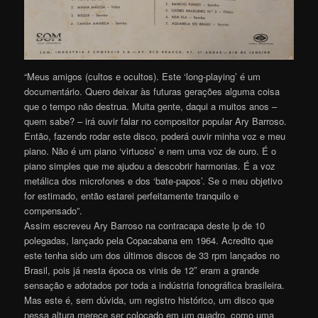
“Meus amigos (cultos e ocultos). Este ‘long-playing’ é um
documentário. Quero deixar às futuras gerações alguma coisa
que o tempo não destrua. Muita gente, daqui a muitos anos –
quem sabe? – irá ouvir falar no compositor popular Ary Barroso.
Então, fazendo rodar este disco, poderá ouvir minha voz e meu
piano. Não é um piano ‘virtuoso’ e nem uma voz de ouro. É o
piano simples que me ajudou a descobrir harmonias. É a voz
metálica dos microfones e dos ‘bate-papos’. Se o meu objetivo
for estimado, então estarei perfeitamente tranquilo e
compensado”.
Assim escreveu Ary Barroso na contracapa deste lp de 10
polegadas, lançado pela Copacabana em 1964. Acredito que
este tenha sido um dos últimos discos de 33 rpm lançados no
Brasil, pois já nesta época os vinis de 12″ eram a grande
sensação e adotados por toda a indústria fonográfica brasileira.
Mas este é, sem dúvida, um registro histórico, um disco que
nessa altura merece ser colocado em um quadro, como uma