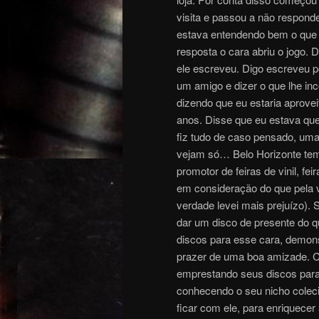
visita e passou a não respon
estava entendendo bem o que
resposta o cara abriu o jogo.
ele escreveu. Digo escreveu p
um amigo e dizer o que lhe i
dizendo que eu estaria aprov
anos. Disse que eu estava qu
fiz tudo de caso pensado, uma 
vejam só… Belo Horizonte tem 
promotor de feiras de vinil, fe
em consideração do que pela 
verdade levei mais prejuízo).
dar um disco de presente do q
discos para esse cara, demons
prazer de uma boa amizade. C
emprestando seus discos para 
conhecendo o seu nicho coleci
ficar com ele, para enriquecer