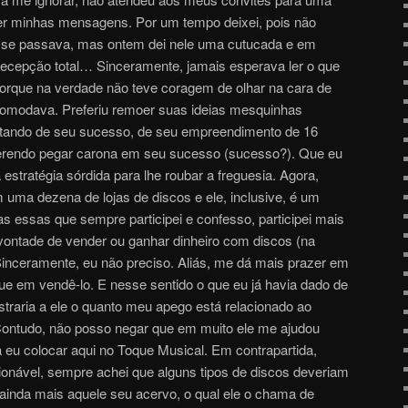
der minhas mensagens. Por um tempo deixei, pois não
 se passava, mas ontem dei nele uma cutucada e em
 Decepção total… Sinceramente, jamais esperava ler o que
orque na verdade não teve coragem de olhar na cara de
ncomodava. Preferiu remoer suas ideias mesquinhas
eitando de seu sucesso, de seu empreendimento de 16
erendo pegar carona em seu sucesso (sucesso?). Que eu
estratégia sórdida para lhe roubar a freguesia. Agora,
uma dezena de lojas de discos e ele, inclusive, é um
iras essas que sempre participei e confesso, participei mais
vontade de vender ou ganhar dinheiro com discos (na
 Sinceramente, eu não preciso. Aliás, me dá mais prazer em
ue em vendê-lo. E nesse sentido o que eu já havia dado de
traria a ele o quanto meu apego está relacionado ao
ontudo, não posso negar que em muito ele me ajudou
eu colocar aqui no Toque Musical. Em contrapartida,
onável, sempre achei que alguns tipos de discos deveriam
 ainda mais aquele seu acervo, o qual ele o chama de