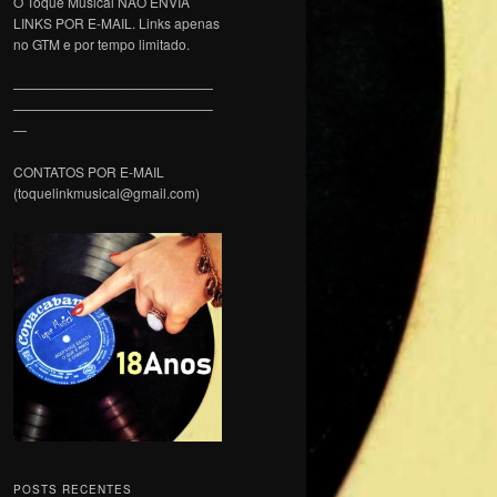
O Toque Musical NÃO ENVIA
LINKS POR E-MAIL. Links apenas
no GTM e por tempo limitado.
———————————————
———————————————
—
CONTATOS POR E-MAIL
(toquelinkmusical@gmail.com)
POSTS RECENTES