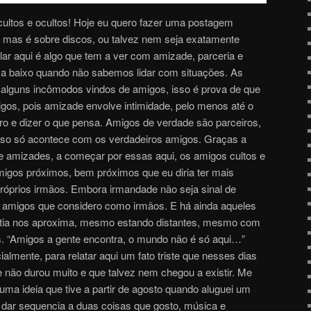
ultos e ocultos! Hoje eu quero fazer uma postagem
, mas é sobre discos, ou talvez nem seja exatamente
alar aqui é algo que tem a ver com amizade, parceria e
 a baixo quando não sabemos lidar com situações. As
alguns incômodos vindos de amigos, isso é prova de que
os, pois amizade envolve intimidade, pelo menos até o
ro e dizer o que pensa. Amigos de verdade são parceiros,
isso só acontece com os verdadeiros amigos. Graças a
e amizades, a começar por essas aqui, os amigos cultos e
igos próximos, bem próximos que eu diria ter mais
róprios irmãos. Embora irmandade não seja sinal de
 amigos que considero como irmãos. E há ainda aqueles
atia nos aproxima, mesmo estando distantes, mesmo com
. “Amigos a gente encontra, o mundo não é só aqui…”
cialmente, para relatar aqui um fato triste que nesses dias
 não durou muito e que talvez nem chegou a existir. Me
uma ideia que tive a partir de agosto quando aluguei um
 dar sequencia a duas coisas que gosto, música e