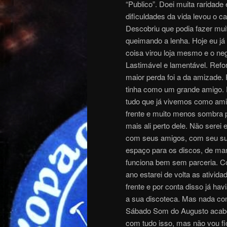
“Publico”. Doei muita raridade
dificuldades da vida levou o c
Descobriu que podia fazer mui
queimando a lenha. Hoje eu já 
coisa virou loja mesmo e o ne
Lastimável e lamentável. Ref
maior perda foi a da amizade
tinha como um grande amigo. 
tudo que já vivemos como amig
frente e muito menos sombra pa
mais ali perto dele. Não serei
com seus amigos, com seu suc
espaço para os discos, de man
funciona bem sem parceria. Co
ano estarei de volta as ativida
frente e por conta disso já ha
a sua discoteca. Mas nada co
Sábado Som do Augusto acab
com tudo isso, mas não vou fic