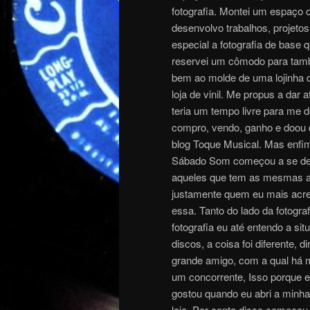
fotografia. Montei um espaço 
desenvolvo trabalhos, projetos
especial a fotografia de base 
reservei um cômodo para tamb
bem ao molde de uma lojinha 
loja de vinil. Me propus a dar
teria um tempo livre para me d
compro, vendo, ganho e doou di
blog Toque Musical. Mas enfim
Sábado Som começou a se des
aqueles que tem as mesmas af
justamente quem eu mais acr
essa. Tanto do lado da fotogra
fotografia eu até entendo a si
discos, a coisa foi diferente
grande amigo, com a qual há 
um concorrente, Isso porque e
gostou quando eu abri a minha
loja. Por conta disso começou