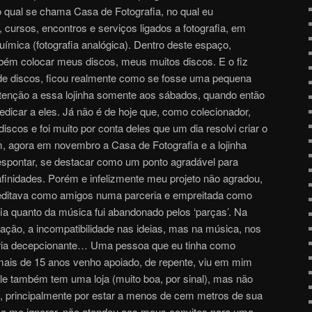
o qual se chama Casa de Fotografia, no qual eu
, cursos, encontros e serviços ligados a fotografia, em
química (fotografia analógica). Dentro deste espaço,
ém colocar meus discos, meus muitos discos. E o fiz
de discos, ficou realmente como se fosse uma pequena
 atenção a essa lojinha somente aos sábados, quando então
edicar a eles. Já não é de hoje que, como colecionador,
scos e foi muito por conta deles que um dia resolvi criar o
, agora em novembro a Casa de Fotografia e a lojinha
pontar, se destacar como um ponto agradável para
inidades. Porém e infelizmente meu projeto não agradou,
editava como amigos numa parceria e empreitada como
fia quanto da música fui abandonado pelos ‘parças’. Na
tuação, a incompatibilidade nas ideias, mas na música, nos
, diria decepcionante… Uma pessoa que eu tinha como
mais de 15 anos venho apoiado, de repente, viu em mim
le também tem uma loja (muito boa, por sinal), mas não
, principalmente por estar a menos de cem metros de sua
 a me ignorar, não atendeu aos meus convites para uma