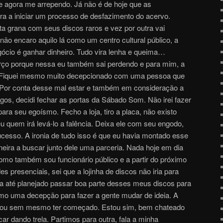
 e agora me arrependo. Já não é de hoje que as
ara a iniciar um processo de desfazimento do acervo.
ta grana com seus discos raros e vez por outra vai
não encaro aquilo lá como um centro cultural público, a
gócio é ganhar dinheiro. Tudo vira lenha e queima…
orço porque nessa eu também sai perdendo e para mim, a
. Fiquei mesmo muito decepcionado com uma pessoa que
Por conta desse mal estar e também em consideração a
os, decidi fechar as portas da Sábado Som. Não irei fazer
ra seu egoísmo. Fecho a loja, tiro a placa, não existo
 eu quem irá levá-lo a falência. Deixa ele com seu engodo,
esso. A ironia de tudo isso é que eu havia montado esse
eira a buscar junto dele uma parceria. Nada hoje em dia
mo também sou funcionário público e a partir do próximo
des presenciais, sei que a lojinha de discos não iria para
via até planejado passar boa parte desses meus discos para
mo uma decepção para fazer a gente mudar de ideia. A
ou sem mesmo ter começado. Estou sim, bem chateado
ar dando trela. Partimos para outra, fala a minha