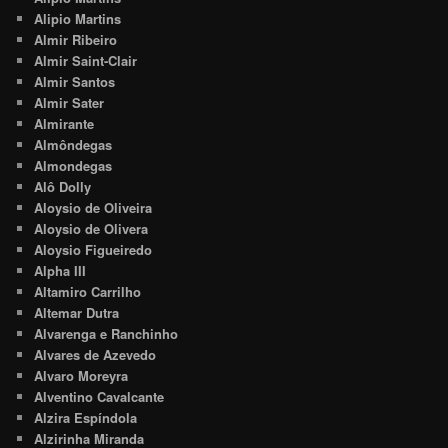
Alipio Martins
Almir Ribeiro
Almir Saint-Clair
Almir Santos
Almir Sater
Almirante
Almôndegas
Almondegas
Alô Dolly
Aloysio de Oliveira
Aloysio de Olivera
Aloysio Figueiredo
Alpha III
Altamiro Carrilho
Altemar Dutra
Alvarenga e Ranchinho
Alvares de Azevedo
Alvaro Moreyra
Alventino Cavalcante
Alzira Espíndola
Alzirinha Miranda