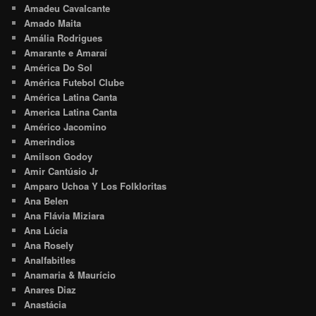
Amadeu Cavalcante
Amado Maita
Amália Rodrigues
Amarante e Amaraí
América Do Sol
América Futebol Clube
América Latina Canta
America Latina Canta
Américo Jacomino
Amerindios
Amilson Godoy
Amir Cantúsio Jr
Amparo Uchoa Y Los Folkloritas
Ana Belen
Ana Flávia Miziara
Ana Lúcia
Ana Rosely
Analfabitles
Anamaria & Maurício
Anares Diaz
Anastácia