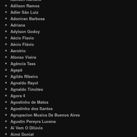
Adilson Ramos
Adler São Luiz
Adoniran Barbosa
Adriana
Adylson Godoy
Aécio Flavio
Aécio Flávio
Aerotrio
Afonso Vieira
Agência Tass
Agepê
Agildo Ribeiro
Agnaldo Rayol
Agnaldo Timóteo
Agora 4
Agostinho de Matos
Agostinho dos Santos
Agrupacion Musica De Buenos Aires
Agustin Pereyra Lucena
Aí Vem O Dilúvio
Aimé Doniat