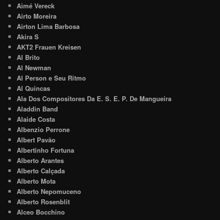
Aimé Vereck
Airto Moreira
Airton Lima Barbosa
Akira S
AKT2 Frauen Kreisen
Al Brito
Al Newman
Al Person e Seu Ritmo
Al Quincas
Ala Dos Compositores Da E. S. E. P. De Mangueira
Aladdin Band
Alaide Costa
Albenzio Perrone
Albert Pavão
Albertinho Fortuna
Alberto Arantes
Alberto Calçada
Alberto Mota
Alberto Nepomuceno
Alberto Rosenblit
Alceo Bocchino