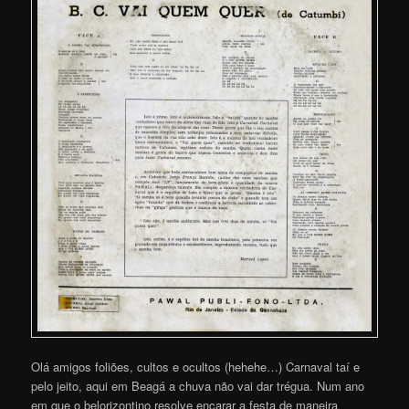
Olá amigos foliões, cultos e ocultos (hehehe…) Carnaval taí e
pelo jeito, aqui em Beagá a chuva não vai dar trégua. Num ano
em que o belorizontino resolve encarar a festa de maneira