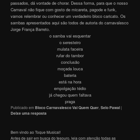
passados, dá vontade de chorar. Dessa forma, para que o nosso
Carnaval não fique com gosto de micareta, pagode e funk,
vamos relembrar ou conhecer um verdadeiro bloco caricato. Os
sambas apresentados aqui são todos de autoria do carnavalesco
Jorge França Barret
o
.
o samba vai esquentar
o seresteiro
mulata faceira
rufar do tambor
conclusão
moçada louca
bateria
está na hora
empolgação tédio
já chegou quem faltava
praga
Publicado em
Bloco Carnavalesco Vai Quem Quer
,
Selo Pawal
|
Deixe uma resposta
Bem vindo ao Toque Musical!
Antes de sair em busca do tesouro, leia com atenção todas as