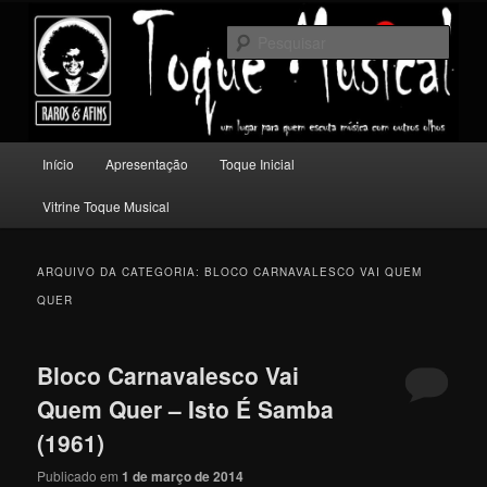
Pular
Pular
Um lugar para quem escuta música com outros olhos.
para
para
Pesqu
o
o
conteúdo
conteúdo
Toque Musical
principal
secundário
Menu
Início
Apresentação
Toque Inicial
principal
Vitrine Toque Musical
ARQUIVO DA CATEGORIA:
BLOCO CARNAVALESCO VAI QUEM
QUER
Bloco Carnavalesco Vai
Quem Quer – Isto É Samba
(1961)
Publicado em
1 de março de 2014