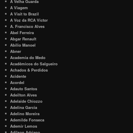
A Velha Guarda
A Viagem
A Visit to Brazil
A Voz da RCA Victor
A. Francisco Alves
Abel Ferreira
Abgar Renault
Abílio Manoel
Abner
Academia do Medo
Acadêmicos do Salgueiro
Achados & Perdidos
Acidente
Acordel
Adauto Santos
Adeilton Alves
Adelaide Chiozzo
Adelina Garcia
Adelino Moreira
Ademilde Fonseca
Ademir Lemos
Adilson Adriano