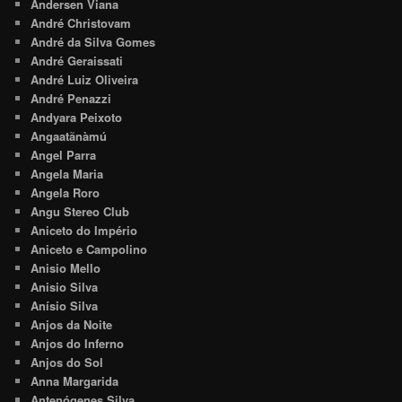
Andersen Viana
André Christovam
André da Silva Gomes
André Geraissati
André Luiz Oliveira
André Penazzi
Andyara Peixoto
Angaatãnàmú
Angel Parra
Angela Maria
Angela Roro
Angu Stereo Club
Aniceto do Império
Aniceto e Campolino
Anisio Mello
Anisio Silva
Anísio Silva
Anjos da Noite
Anjos do Inferno
Anjos do Sol
Anna Margarida
Antenógenes Silva