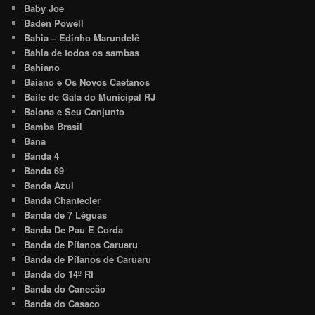
Baby Joe
Baden Powell
Bahia – Edinho Marundelê
Bahia de todos os sambas
Bahiano
Baiano e Os Novos Caetanos
Baile de Gala do Municipal RJ
Balona e Seu Conjunto
Bamba Brasil
Bana
Banda 4
Banda 69
Banda Azul
Banda Chantecler
Banda de 7 Léguas
Banda De Pau E Corda
Banda de Pífanos Caruaru
Banda de Pífanos de Caruaru
Banda do 14º RI
Banda do Canecão
Banda do Casaco