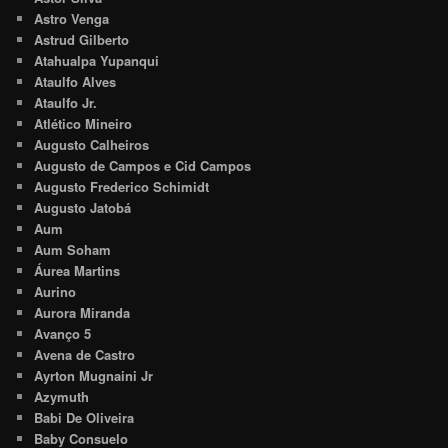
Astro Venga
Astrud Gilberto
Atahualpa Yupanqui
Ataulfo Alves
Ataulfo Jr.
Atlético Mineiro
Augusto Calheiros
Augusto de Campos e Cid Campos
Augusto Frederico Schimidt
Augusto Jatobá
Aum
Aum Soham
Áurea Martins
Aurino
Aurora Miranda
Avanço 5
Avena de Castro
Ayrton Mugnaini Jr
Azymuth
Babi De Oliveira
Baby Consuelo