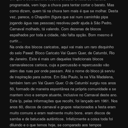
programada, vem logo a chuva para tentar cortar o barato. Mas
como dizem, quem tá na chuva tem mais é que se molhar. Desta
vez, parece, o Chapolim (figura que sai num caminhão pipa
jogando água nas pessoas) resolveu pedir ajuda à São Pedro.
Carnaval molhado, tá valendo. Com dezenas de blocos
espalhados por toda a cidade, não falta opção. Bom mesmo é
curtir…
Na onda dos blocos caricatos, aqui vai mais um raro disquinho
do selo Pawal: Bloco Caricato Vai Quem Quer, de Catumbi, Rio
de Janeiro. Este é mais um daqueles tradicionais blocos
carnavalescos carioca, cuja a percussão e repercussão vão
além das ruas por onde passam. Até o nome do bloco já serviu
de inspiração para outros. Em São Paulo, la na Vila Madalena,
também tem um Vai Quem Quer. O de Catumbí surgiu nos anos
50, formado de maneira espontânea na própria comunidade e se
mantem vivo e sempre atuante, inclusive no Carnaval deste ano.
Este lp, pelas informações que recolhi, foi lançado em 1961. Nos
anos 60, discos de carnaval e grupos relacionados a festa eram
muito comuns e eram realmente muito bons. eram discos de
samba e de batucada autênticos. Infelizmente a coisa toda foi
diluindo e o que temos hoje, se comparado aos tempos