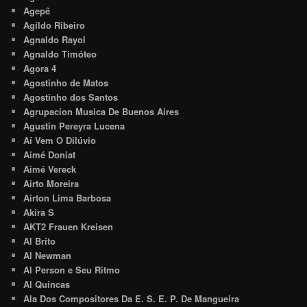
Agepê
Agildo Ribeiro
Agnaldo Rayol
Agnaldo Timóteo
Agora 4
Agostinho de Matos
Agostinho dos Santos
Agrupacion Musica De Buenos Aires
Agustin Pereyra Lucena
Aí Vem O Dilúvio
Aimé Doniat
Aimé Vereck
Airto Moreira
Airton Lima Barbosa
Akira S
AKT2 Frauen Kreisen
Al Brito
Al Newman
Al Person e Seu Ritmo
Al Quincas
Ala Dos Compositores Da E. S. E. P. De Mangueira