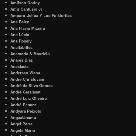
Amilson Godoy
Amir Cantúsio Jr
Amparo Uchoa Y Los Folkloritas
Ana Belen
Ana Flávia Miziara
Ana Lúcia
Ana Rosely
Analfabitles
Anamaria & Maurício
Anares Diaz
Anastácia
Andersen Viana
André Christovam
André da Silva Gomes
André Geraissati
André Luiz Oliveira
André Penazzi
Andyara Peixoto
Angaatãnàmú
Angel Parra
Angela Maria