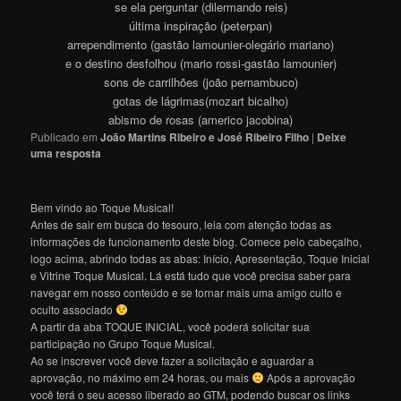
se ela perguntar (dilermando reis)
última inspiração (peterpan)
arrependimento (gastão lamounier-olegário mariano)
e o destino desfolhou (mario rossi-gastão lamounier)
sons de carrilhões (joão pernambuco)
gotas de lágrimas(mozart bicalho)
abismo de rosas (americo jacobina)
Publicado em
João Martins Ribeiro e José Ribeiro Filho
|
Deixe
uma resposta
Bem vindo ao Toque Musical!
Antes de sair em busca do tesouro, leia com atenção todas as
informações de funcionamento deste blog. Comece pelo cabeçalho,
logo acima, abrindo todas as abas: Início, Apresentação, Toque Inicial
e Vitrine Toque Musical. Lá está tudo que você precisa saber para
navegar em nosso conteúdo e se tornar mais uma amigo culto e
oculto associado
A partir da aba TOQUE INICIAL, você poderá solicitar sua
participação no Grupo Toque Musical.
Ao se inscrever você deve fazer a solicitação e aguardar a
aprovação, no máximo em 24 horas, ou mais
Após a aprovação
você terá o seu acesso liberado ao GTM, podendo buscar os links