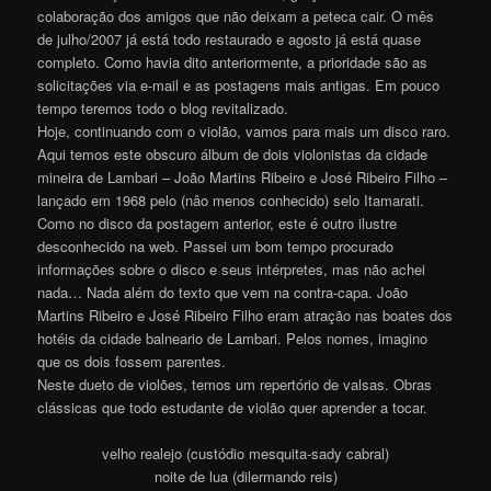
colaboração dos amigos que não deixam a peteca cair. O mês
de julho/2007 já está todo restaurado e agosto já está quase
completo. Como havia dito anteriormente, a prioridade são as
solicitações via e-mail e as postagens mais antigas. Em pouco
tempo teremos todo o blog revitalizado.
Hoje, continuando com o violão, vamos para mais um disco raro.
Aqui temos este obscuro álbum de dois violonistas da cidade
mineira de Lambari – João Martins Ribeiro e José Ribeiro Filho –
lançado em 1968 pelo (nâo menos conhecido) selo Itamarati.
Como no disco da postagem anterior, este é outro ilustre
desconhecido na web. Passei um bom tempo procurado
informações sobre o disco e seus intérpretes, mas não achei
nada… Nada além do texto que vem na contra-capa. João
Martins Ribeiro e José Ribeiro Filho eram atração nas boates dos
hotéis da cidade balneario de Lambari. Pelos nomes, imagino
que os dois fossem parentes.
Neste dueto de violões, temos um repertório de valsas. Obras
clássicas que todo estudante de violão quer aprender a tocar.
velho realejo (custódio mesquita-sady cabral)
noite de lua (dilermando reis)