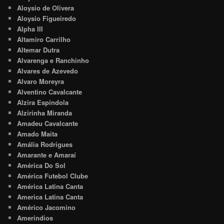
Aloysio de Olivera
Aloysio Figueiredo
Alpha III
Altamiro Carrilho
Altemar Dutra
Alvarenga e Ranchinho
Alvares de Azevedo
Alvaro Moreyra
Alventino Cavalcante
Alzira Espíndola
Alzirinha Miranda
Amadeu Cavalcante
Amado Maita
Amália Rodrigues
Amarante e Amaraí
América Do Sol
América Futebol Clube
América Latina Canta
America Latina Canta
Américo Jacomino
Amerindios