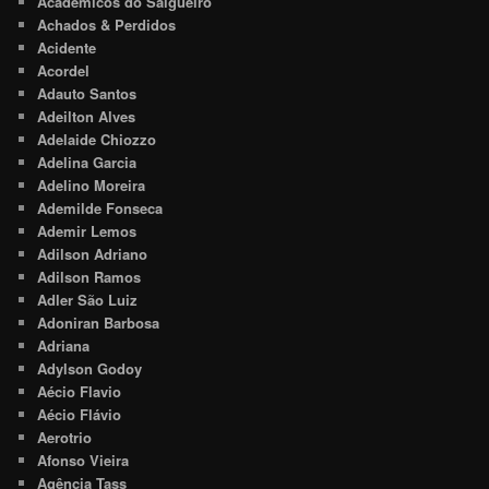
Acadêmicos do Salgueiro
Achados & Perdidos
Acidente
Acordel
Adauto Santos
Adeilton Alves
Adelaide Chiozzo
Adelina Garcia
Adelino Moreira
Ademilde Fonseca
Ademir Lemos
Adilson Adriano
Adilson Ramos
Adler São Luiz
Adoniran Barbosa
Adriana
Adylson Godoy
Aécio Flavio
Aécio Flávio
Aerotrio
Afonso Vieira
Agência Tass