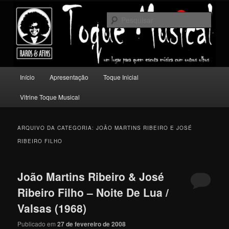
Pular
Pular
Um lugar para quem escuta música com outros olhos.
para
para
Pesqu
o
o
conteúdo
conteúdo
Toque Musical
principal
secundário
Menu
Início
Apresentação
Toque Inicial
principal
Vitrine Toque Musical
ARQUIVO DA CATEGORIA:
JOÃO MARTINS RIBEIRO E JOSÉ
RIBEIRO FILHO
João Martins Ribeiro & José
Ribeiro Filho – Noite De Lua /
Valsas (1968)
Publicado em
27 de fevereiro de 2008