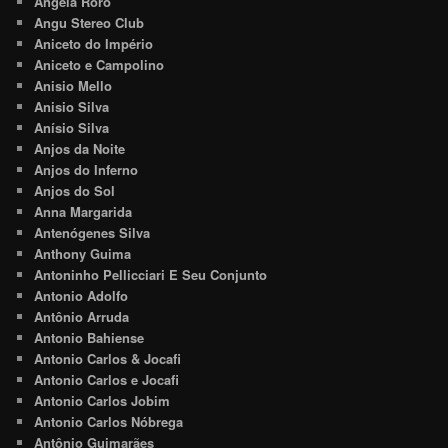
Angela Roro
Angu Stereo Club
Aniceto do Império
Aniceto e Campolino
Anisio Mello
Anisio Silva
Anísio Silva
Anjos da Noite
Anjos do Inferno
Anjos do Sol
Anna Margarida
Antenógenes Silva
Anthony Guima
Antoninho Pellicciari E Seu Conjunto
Antonio Adolfo
Antônio Arruda
Antonio Bahiense
Antonio Carlos & Jocafi
Antonio Carlos e Jocafi
Antonio Carlos Jobim
Antonio Carlos Nóbrega
Antônio Guimarães