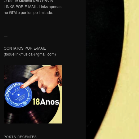
O Toque Musical NÃO ENVIA
LINKS POR E-MAIL. Links apenas
no GTM e por tempo limitado.
———————————————
———————————————
—
CONTATOS POR E-MAIL
(toquelinkmusical@gmail.com)
POSTS RECENTES