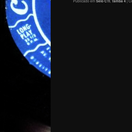
Publicado em
Selo CTI
,
Tamba 4
|
C