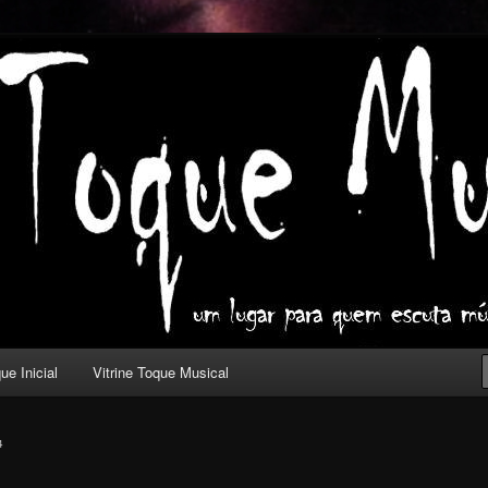
ica com outros olhos.
l
ue Inicial
Vitrine Toque Musical
4