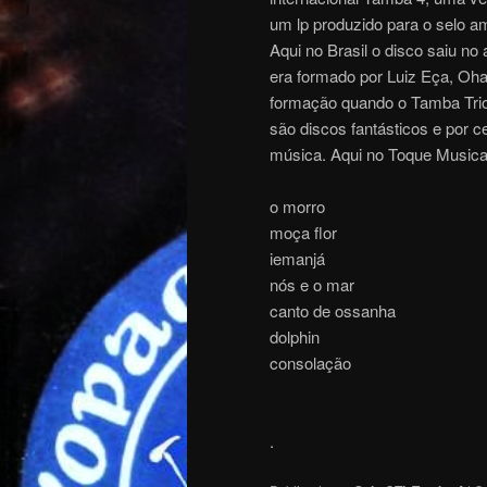
um lp produzido para o selo a
Aqui no Brasil o disco saiu n
era formado por Luiz Eça, Ohan
formação quando o Tamba Trio
são discos fantásticos e por
música. Aqui no Toque Musica
o morro
moça flor
iemanjá
nós e o mar
canto de ossanha
dolphin
consolação
.