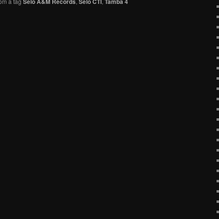
om a tag
Selo A&M Records
,
Selo CTI
,
Tamba 4