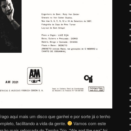
Trago aqui mais um disco que ganhei e por sorte já o tenho
pleto, facilitando a vida da gente.
Vamos com este
rsão mais reforçada do Tamba Trio. “We and the sea” foi