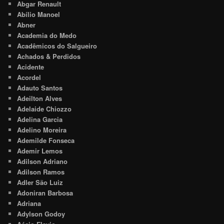
Abgar Renault
Abílio Manoel
Abner
Academia do Medo
Acadêmicos do Salgueiro
Achados & Perdidos
Acidente
Acordel
Adauto Santos
Adeilton Alves
Adelaide Chiozzo
Adelina Garcia
Adelino Moreira
Ademilde Fonseca
Ademir Lemos
Adilson Adriano
Adilson Ramos
Adler São Luiz
Adoniran Barbosa
Adriana
Adylson Godoy