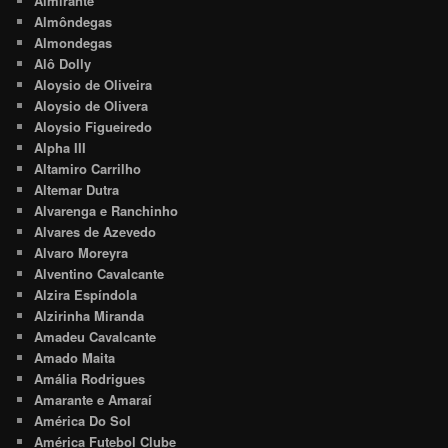
Almirante
Almôndegas
Almondegas
Alô Dolly
Aloysio de Oliveira
Aloysio de Olivera
Aloysio Figueiredo
Alpha III
Altamiro Carrilho
Altemar Dutra
Alvarenga e Ranchinho
Alvares de Azevedo
Alvaro Moreyra
Alventino Cavalcante
Alzira Espíndola
Alzirinha Miranda
Amadeu Cavalcante
Amado Maita
Amália Rodrigues
Amarante e Amaraí
América Do Sol
América Futebol Clube