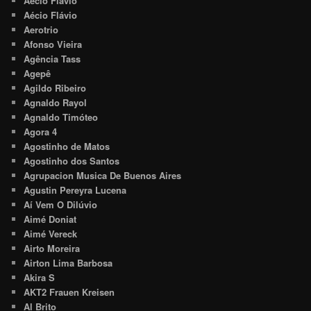
Aécio Flavio
Aécio Flávio
Aerotrio
Afonso Vieira
Agência Tass
Agepê
Agildo Ribeiro
Agnaldo Rayol
Agnaldo Timóteo
Agora 4
Agostinho de Matos
Agostinho dos Santos
Agrupacion Musica De Buenos Aires
Agustin Pereyra Lucena
Aí Vem O Dilúvio
Aimé Doniat
Aimé Vereck
Airto Moreira
Airton Lima Barbosa
Akira S
AKT2 Frauen Kreisen
Al Brito