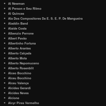
Al Newman
Al Person e Seu Ritmo
Al Quincas
Ala Dos Compositores Da E. S. E. P. De Mangueira
Aladdin Band
Alaide Costa
Albenzio Perrone
Albert Pavão
Albertinho Fortuna
Alberto Arantes
Alberto Calçada
Alberto Mota
Alberto Nepomuceno
Alberto Rosenblit
Alceo Bocchino
Alceu Bocchino
Alceu Valença
Alcides Gerardi
Alcides Neves
Alcione
Alcyr Pires Vermelho