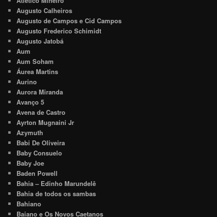
Atlético Mineiro
Augusto Calheiros
Augusto de Campos e Cid Campos
Augusto Frederico Schimidt
Augusto Jatobá
Aum
Aum Soham
Áurea Martins
Aurino
Aurora Miranda
Avanço 5
Avena de Castro
Ayrton Mugnaini Jr
Azymuth
Babi De Oliveira
Baby Consuelo
Baby Joe
Baden Powell
Bahia – Edinho Marundelê
Bahia de todos os sambas
Bahiano
Baiano e Os Novos Caetanos