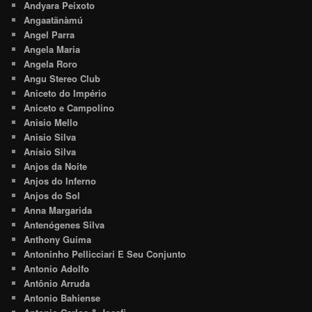
Andyara Peixoto
Angaatãnàmú
Angel Parra
Angela Maria
Angela Roro
Angu Stereo Club
Aniceto do Império
Aniceto e Campolino
Anisio Mello
Anisio Silva
Anísio Silva
Anjos da Noite
Anjos do Inferno
Anjos do Sol
Anna Margarida
Antenógenes Silva
Anthony Guima
Antoninho Pellicciari E Seu Conjunto
Antonio Adolfo
Antônio Arruda
Antonio Bahiense