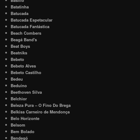
Basílio
Batatinha
Batucada
Batucada Espetacular
Batucada Fantástica
Beach Combers
Beagá Band's
Beat Boys
Beatniks
Bebeto
Bebeto Alves
Bebeto Castilho
Bedeu
Beduíno
Beethoven Silva
Belchior
Beleza Pura – O Fino Do Brega
Belkiss Carneiro de Mendonça
Belo Horizonte
Belsom
Bem Bolado
Bendegó