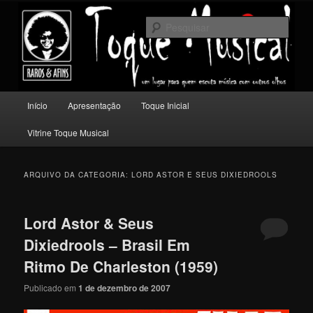
Pular
Pular
Um lugar para quem escuta música com outros olhos.
para
para
Pesqu
o
o
conteúdo
conteúdo
Toque Musical
principal
secundário
Menu
Início
Apresentação
Toque Inicial
principal
Vitrine Toque Musical
ARQUIVO DA CATEGORIA:
LORD ASTOR E SEUS DIXIEDROOLS
Lord Astor & Seus
Dixiedrools – Brasil Em
Ritmo De Charleston (1959)
Publicado em
1 de dezembro de 2007