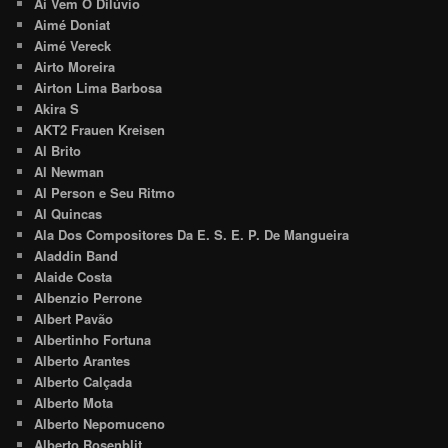
Aí Vem O Dilúvio
Aimé Doniat
Aimé Vereck
Airto Moreira
Airton Lima Barbosa
Akira S
AKT2 Frauen Kreisen
Al Brito
Al Newman
Al Person e Seu Ritmo
Al Quincas
Ala Dos Compositores Da E. S. E. P. De Mangueira
Aladdin Band
Alaide Costa
Albenzio Perrone
Albert Pavão
Albertinho Fortuna
Alberto Arantes
Alberto Calçada
Alberto Mota
Alberto Nepomuceno
Alberto Rosenblit