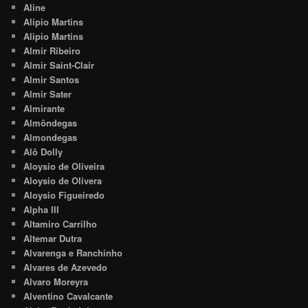
Aline
Alípio Martins
Alipio Martins
Almir Ribeiro
Almir Saint-Clair
Almir Santos
Almir Sater
Almirante
Almôndegas
Almondegas
Alô Dolly
Aloysio de Oliveira
Aloysio de Olivera
Aloysio Figueiredo
Alpha III
Altamiro Carrilho
Altemar Dutra
Alvarenga e Ranchinho
Alvares de Azevedo
Alvaro Moreyra
Alventino Cavalcante