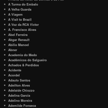
A Turma do Embalo
A Velha Guarda
A Viagem
A Visit to Brazil
A Voz da RCA Victor
A. Francisco Alves
Abel Ferreira
Abgar Renault
Abílio Manoel
Abner
Academia do Medo
Acadêmicos do Salgueiro
Achados & Perdidos
Acidente
Acordel
Adauto Santos
Adeilton Alves
Adelaide Chiozzo
Adelina Garcia
Adelino Moreira
Ademilde Fonseca