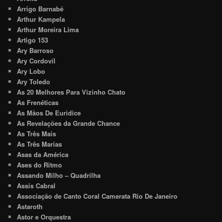
Arrigo Barnabé
Arthur Kampela
Arthur Moreira Lima
Artigo 153
Ary Barroso
Ary Cordovil
Ary Lobo
Ary Toledo
As 20 Melhores Para Vizinho Chato
As Frenéticas
As Mãos De Euridice
As Revelações da Grande Chance
As Três Mais
As Três Marias
Asas da América
Ases do Ritmo
Assando Milho – Quadrilha
Assis Cabral
Associação de Canto Coral Camerata Rio De Janeiro
Astaroth
Astor e Orquestra