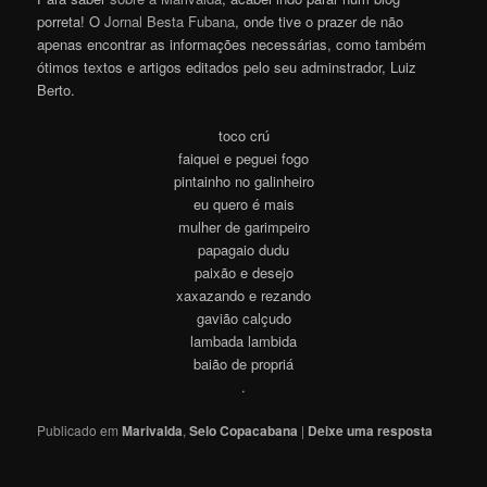
porreta! O
Jornal Besta Fubana
, onde tive o prazer de não
apenas encontrar as informações necessárias, como também
ótimos textos e artigos editados pelo seu adminstrador, Luiz
Berto.
toco crú
faiquei e peguei fogo
pintainho no galinheiro
eu quero é mais
mulher de garimpeiro
papagaio dudu
paixão e desejo
xaxazando e rezando
gavião calçudo
lambada lambida
baião de propriá
.
Publicado em
Marivalda
,
Selo Copacabana
|
Deixe uma resposta