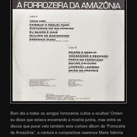
Bom dia a todos os amigos forrozeiros cultos e ocultos! Ontem
eu disse que estava encerrando a mostra junina, mas entre os
discos que puxei veio também este curioso álbum da “Forrozeira
da Amazônia”, a cantora e compositora cearence Maria Valníria