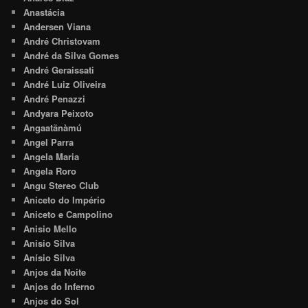
Anastácia
Andersen Viana
André Christovam
André da Silva Gomes
André Geraissati
André Luiz Oliveira
André Penazzi
Andyara Peixoto
Angaatãnàmú
Angel Parra
Angela Maria
Angela Roro
Angu Stereo Club
Aniceto do Império
Aniceto e Campolino
Anisio Mello
Anisio Silva
Anísio Silva
Anjos da Noite
Anjos do Inferno
Anjos do Sol