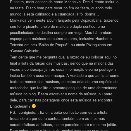
Pinheiro, mais conhecida como Marinalva. Decidi então incluí-lo
na festa. Disco bom para tocar no fim de festa, quando todo
mundo já está calibrado e a criançada já foi dormir…
Marivalda vem neste álbum lançado pela Copacabana, trazendo
seu forró picante, cheio de malícia e duplo sentido, uma
peculiariedade nordestina sempre em voga. Mas há também
espaço para músicas de outros autores, inclusive Humberto
Teixeira em seu “Baião de Propriá”, ou ainda Pixinguinha em
“Gavião Calçudo”.
Tem gente que me pergunta qual a razão de eu colocar aqui no
final a lista da faixas das músicas, sendo que na maioria das
vezes a contracapa já trás essa informação e eu na postagem
incluo também essa contracapa. A verdade é que ao listar como
texto os nomes das músicas, eu estou criando uma espécie de
metadados que facilita a procura/pesquisa de uma determinada
música no blog. Basta escrever o nome da música, ou parte
dele, para cair nas postagens onde esta música se encontra.
Entederam?
PS.: corrigindo… fiz uma baita confusão com esta artista,
trocando ela por outra cantora também com as mesmas
características artísticas, nome parecido e até o mesmo jeitão.
Para saber
sobre a Marivalda
, acabei indo parar num blog