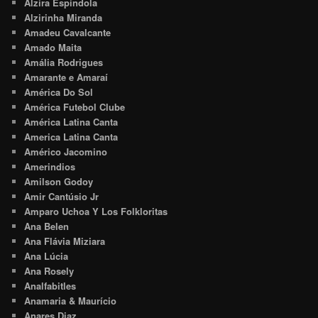
Alzira Espíndola
Alzirinha Miranda
Amadeu Cavalcante
Amado Maita
Amália Rodrigues
Amarante e Amaraí
América Do Sol
América Futebol Clube
América Latina Canta
America Latina Canta
Américo Jacomino
Amerindios
Amilson Godoy
Amir Cantúsio Jr
Amparo Uchoa Y Los Folkloritas
Ana Belen
Ana Flávia Miziara
Ana Lúcia
Ana Rosely
Analfabitles
Anamaria & Maurício
Anares Diaz