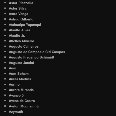
Astor Piazzolla
Astor Silva
Astro Venga
Astrud Gilberto
Atahualpa Yupanqui
Ataulfo Alves
Ataulfo Jr.
Atlético Mineiro
Augusto Calheiros
Augusto de Campos e Cid Campos
Augusto Frederico Schimidt
Augusto Jatobá
Aum
Aum Soham
Áurea Martins
Aurino
Aurora Miranda
Avanço 5
Avena de Castro
Ayrton Mugnaini Jr
Azymuth