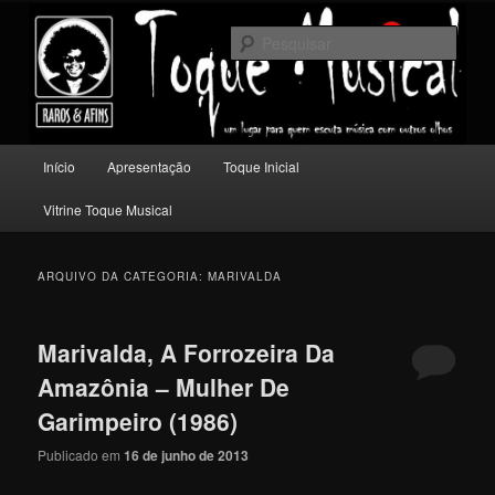
Pular
Pular
Um lugar para quem escuta música com outros olhos.
para
para
Pesqu
o
o
conteúdo
conteúdo
Toque Musical
principal
secundário
Menu
Início
Apresentação
Toque Inicial
principal
Vitrine Toque Musical
ARQUIVO DA CATEGORIA:
MARIVALDA
Marivalda, A Forrozeira Da
Amazônia – Mulher De
Garimpeiro (1986)
Publicado em
16 de junho de 2013